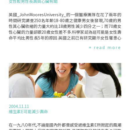
女性較男性長壽與心臟有關
r.Victory的醫療團隊與WHI之間並無任何關係.另外,WHI的調查
有分幾種不同的目的,而Dr.Victory所使用的資料當初目的是屬
於觀察的用途而已,且除了資料參與者均為50-79歲之更年期婦
英國_JohnMooresUniversity_的一個醫療團隊在花了兩年的
女之外,內容中也只有3、4項與口服避孕藥有關.流行病學家認
時間研究調查250名年齡18-80歲之健康男女後發現,70歲的男
為,詢問這些受訪者之前、甚至30年前的用藥習慣一定會有所謂
性其心臟收縮的力量大約比18歲男性減少四分之一；而70歲女
的回朔偏誤(recallbias),而由此而來的結論是不可靠的.其它評
性心臟的力量卻跟20歲女性差不多.科學家認為這可能是女性壽
論認為,Dr.Victory在資料來源不足、缺少科學證據、且尚未由W
命平均比男性長5年的原因.英國之前已有研究顯示女性罹患心
HI或國家心肺血協會(NHLBI,NationalHeart,Lung,andBloodI
血管疾病的年齡比男性約晚十年.這項新的研究則還發現,隨著年
+ read more
nstitute)再次審查之前就如此急於發表,其目的令人質疑,而這
齡的增長,動脈會變得比較硬化且失去彈性導致血壓升高；血液
項報告的6位作者中有2位與藥商之間的密切關係則更是令人側
流入四肢的肌肉及皮膚的量則會減少,而這些情形較早發生在男
目.美國國家婦女健康組織_(NWHN,NationalWomen’sHealt
性身上,女性則在更年期後才明顯發生.從前人們可能會認為心
hNetwork)_共同發起人之一的BarbaraSeaman表示擔憂,因
臟/身體功能是無關性別的,但這項研究顯示性別的確有關係.然
為有些婦女,如:曾患過荷爾蒙相關癌症、中風、心臟病、或血栓
而,雖然女性的心臟似乎較男性強韌,卻不可忽視中風與心臟病仍
的女性,可能會因服用避孕藥而更有風險、而非如Dr.Victory所
是台灣女性第二與第四號殺手,每一年女性死於中風或心臟病的
言受到保護.女性也應該要知道,WHI目前為止並沒有任何針對口
人數是婦癌(乳癌及子宮頸癌)的4-5倍.
服避孕藥所做的臨床研究,而這項報告所使用的資料也無任何科
學基礎.WHI業已在2004年12月15日透過美國國家衛生組織(NI
H)對此發表正式聲明,重申Dr.Victory的研究設計、以及對於WH
2004.11.11
I調查資料之解讀是有嚴重瑕疵的.
維生素E可能減少壽命
在一九八O年代,不論是國內外都曾感受過維生素E所掀起的風潮