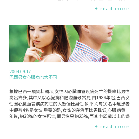
類、植物油、豆製品、黃等食物中含量較多.市售的維生素E多
特別注意血栓的風險.例如60-69歲的更年期婦女服用HRT時所
+ read more
半是400mg一顆的,沒有必要天天吃,建議四天一錠或一週一錠
承擔的風險,比50-59歲的婦女高出4.3倍；而70-79的婦女則比5
都是較合理的吃法.Miller認為,大量的服用維生素E,其不穩定的
0-59歲的婦女高出7.5倍.至於體重過重的婦女則會比正常體重的
抗氧化freeradical分子(molecule)會造成細胞的傷害,反而加速
婦女高出5.6倍的風險.
老化、及導致心臟病及癌症的發生.其實少量的維生素E是非常
有效的抗氧化劑,但若是服用過多,可能反而會破壞體內本身抗氧
的能力,導致更嚴重的傷害.
2004.09.17
巴西男女心臟病也大不同
根據巴西一項資料顯示,女性因心臟血管疾病死亡的機率比男性
高出許多,其中又以心臟病和腦溢血最常見.自1984年起,巴西女
性因心臟血管疾病死亡的人數便比男性多,平均每10名中風患者
中便有4名是女性.重要的是,女性的存活率比男性低,心臟病發一
年後,約38%的女性死亡,而男性只約25%,而其中65歲以上的婦
女死亡比率更高.因為大家觀念上對於中風的徵狀是屬於在男性
+ read more
身上常見到的,但由於女性所呈現的中風徵兆與男性不同,因此女
性容易被忽略也比較晚尋求專業醫生的幫助.例如就症狀而言,有