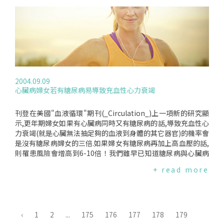
冠狀動脈心臟病的男性會有如:中、左胸痛和手臂痛等標準心臟
病症狀.但婦女則比較傾向於會有背部、右胸、腹部、喉頭癥狀
和心絞痛.而且婦女也較常僅有呼吸短促、噁心或虛弱等心臟病
症狀.再者,引起中風的主因,及阻礙血液氧氣流通的脂肪塊形成
方式,男女也不同,男性的脂肪塊較厚實,而女性的較零散,因此令
專家無從及早發現女性血管裡出現脂肪塊.根據美國的研究指出,
男女在心臟血管疾病上不論是發生的年齡、風險因子的評估、
症狀、診斷或診斷上有其差異性.而這樣的差異,很可能導致女性
2004.09.09
的診斷困難、延誤就醫、存活率低.在台灣,中風、心臟病的防治
心臟病婦女若有糖尿病易導致充血性心力衰竭
仍是以男性為主,不但沒有專業人士有性別差異的研究,醫師亦缺
乏性別差異敏感度.因此,女性的心臟血管問題是否受到忽略或不
適當的處置,這是我們必須努力去瞭解並改變的.
刊登在美國"血液循環"期刊(_Circulation_)上一項新的研究顯
示,更年期婦女如果有心臟病同時又有糖尿病的話,導致充血性心
力衰竭(就是心臟無法抽足夠的血液到身體的其它器官)的機率會
是沒有糖尿病婦女的三倍.如果婦女有糖尿病再加上高血壓的話,
則罹患風險會增高到6-10倍！我們雖早已知道糖尿病與心臟病
之間的關聯,但是至於甚麼才是導致充血性心力衰竭的因素卻其
+ read more
實所知有限.這項由在舊金山加州大學(UCSF)的研究員所做的研
究調查是專門為了找尋導致充血性心力衰竭的因素所做,並且是
第一個以婦女為對象的研究.評估了2,300位參加者在心臟激素
替換研究的資料之後發現,與充血性心力衰竭最有關係的因素是
糖尿病.對男人而言,充血性心力衰竭通常發生在心臟病發作以
‹
1
2
...
175
176
177
178
179
後,但對婦女而言,則是和糖尿病有關係.要注意的是,在台灣,糖尿