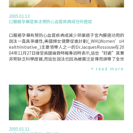
2005.01.13
口服避孕藥並無法預防心血管疾病或任何癌症
口服避孕藥有預防心血管疾病或減少卵巢癌子宮內膜癌功用的
說法一直具爭議性,美國婦女健康促進計劃(_WHI,Women’sH
ealthInitiative_)主要領導人之一的Dr.JacquesRossouw在20
04年11月27日接受英國倫敦時報專訪時表示,這些“好處”其實
非常缺乏科學證據,而這些說法也因為被廣泛宣傳而誤導了全世
界的女性.口服避孕藥可預防心臟病、中風或減少卵巢癌、子宮
+ read more
內膜癌的說法是來自於美國底特律WayneStateUniversity醫療
團隊的Dr.RahiVictory.Dr.Victory在2004年10月20日於費城美
國生殖醫學協會(ASRM)的會議中表示,在分析了婦女健康促進計
劃(_WHI)_關於健康與荷爾蒙最大規模問卷調查的資料後發現,
服用口服避孕藥對於女性健康是有助益的.但是這份報告一出現
就馬上引起各界許多爭論,尤其是Dr.Victory所引用的婦女健康
促進計劃(_WHI)_更是急於澄清.WHI的Dr.JacquesRossouw出
面表示,Dr.Victory所引用的是WHI一些基本、且並不完善之資
料,而由此資料所衍伸出來的結論會如此古怪也不足為奇.WHI曾
要求Dr.Victory的醫療團隊收回資料,但這是要看團隊的意願.Dr.
2005.01.11
Victory是由Dr.SusanHendrix授權取得WHI的資料,除此之外,D