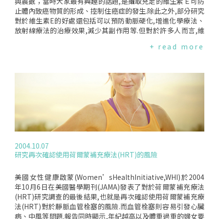
與震撼；當時大家最有興趣的話題,是攝取充足的維生素Ｅ可防
止體內致癌物質的形成、控制住癌症的發生.除此之外,部分研究
對於維生素E的好處還包括可以預防動脈硬化,增進化學療法、
放射線療法的治療效果,減少其副作用等.但對於許多人而言,維
生素E抗氧化的特質(也就是防止老化的作用)、以及增進運動機
+ read more
能及性能力可能才是使用的主要因素.然而美國約翰霍普金斯大
學(_JohnsHopkinsUniversity)_在2004年11月10日發表的最
新研究認為,服用大量維生素E補充劑不但無法防止心臟病,反而
會令情況更差,甚至可能導致壽命減少.約翰霍普金斯大學分析19
93-2004年間的19項相關研究,發現服用大量維生素E補充劑的
人,各項死亡機率(如:癌症、心臟病等)高於服用量較少的人.這項
研究於2004年11月11日發表在內用藥物年鑑(_AnnalsofInter
nalMedicine)__；_美國心臟協會也在同時間表示,過量吸取維
生素E會影響其他藥物的效用.研究帶領人EdgarMiller及其團隊
所分析的這19項研究共有超過136,000位包括北美、歐洲、及
2004.10.07
中國等地的患者.發現每日服用維生素E劑量超過400IU(國際單
研究再次確認使用荷爾蒙補充療法(HRT)的風險
位)者的死亡率比服用少量或沒有服用者要高.在台灣,衛生署公
告之"含維生素產品認定基準表"規定,維生素Ｅ之指示藥上限由
每日100mg(毫克),相當於110IU,提高為400IU,而維生素Ｅ處方
美國女性健康啟蒙(Women’sHealthInitiative,WHI)於2004
藥超過上限者要以藥物的方式申請.如果維生素Ｅ每日用量18m
年10月6日在美國醫學期刊(JAMA)發表了對於荷爾蒙補充療法
g以下,則可以以食品方式管理,只是不能宣稱療效.其實一個人一
(HRT)研究調查的最後結果,也就是再次確認使用荷爾蒙補充療
天所需要的維生素E攝取量男性約12mg﹐女性約10mg.一般來
法(HRT)對於靜脈血管栓塞的風險.而血管栓塞則容易引發心臟
說維生素E很容易從飲食中攝取,特別是在胚芽、全穀類、堅果
病、中風等問題.報告同時顯示,年紀越高以及體重過重的婦女要