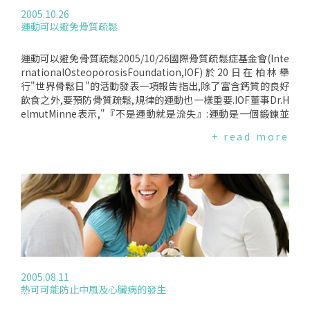
2005.10.26
運動可以避免骨質疏鬆
運動可以避免骨質疏鬆2005/10/26國際骨質疏鬆症基金會(Inte
rnationalOsteoporosisFoundation,IOF)於20日在柏林舉
行"世界骨鬆日"的活動發表一項報告指出,除了富含鈣質的良好
飲食之外,要預防骨質疏鬆,規律的運動也一樣重要.IOF董事Dr.H
elmutMinne表示,"『不是運動就是流失』:運動是一個鍛鍊並
維持健康骨質的最好方法之一."骨質疏鬆症是目前最常見的慢性
+ read more
疾病之一,超過50歲的人當中,每三名女性就有一名罹患骨質疏
鬆,其普遍的程度還超過乳癌.由於骨骼是會持續生長的組織,因
此需要藉由身體運動進行規律的刺激,就如同肌肉、骨頭亦必須
持續運動以避免萎縮.一般人在成年時達到骨質密度高峰,之後會
開始流失.許多醫師及民眾都認為,藉由飲食充分攝取鈣質,或透
過陽光接觸皮膚產生維他命D等可以達到累積骨本的目的,但最
近的研究顯示,光從飲食著手是不夠的,持續運動也一樣重要！例
如一天坐著超過九小時的女性,髖關節骨折的風險比一天坐著少
於六小時的女性高出50％.為了達到骨本的累積,在中年時,背部
運動可以幫助預防老年時脊椎變得脆弱或骨折的危機.但並非所
2005.08.11
有運動都能刺激骨頭大量生長,負重(weight-bearing)與高衝擊
熱可可能防止中風及心臟病的發生
力(high-impact)的運動,如跑步、舞蹈等,是最能刺激骨頭生長
的運動.運動不但能使得肌肉強健、並強壯骨骼,同時,運動亦能