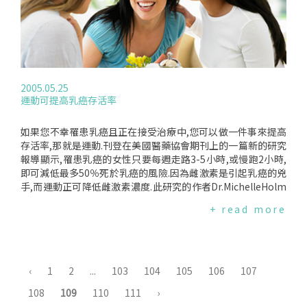
壓力.癌症乳癌是台灣女性十大癌症死因的第四位.好發年齡集中
究結果刊登於"上癮"期刊(addiction).Carpenter表示,在美國已
在40-49歲,除了比子宮頸癌的主要好發年齡稍晚(約5年)之外,比
有19％的成年女性吸菸人口,而研究並瞭解菸草公司曾經做過的
其他癌症要早.民國92年台灣女性乳癌死亡率較82年死亡率增加
事才有辦法找出使女性戒煙的關鍵.JohnHopkins大學的JackH
63.19%,各年齡層(40~79歲)的死亡率幾乎相當,其中以55-59
enningfield也表示,菸草公司花費如此多的心血要使女性吸菸而
歲、65-69歲稍高[1].顯示出乳癌的死亡發生年齡比起其他癌症
非幫助她們戒煙,實在是很大的不幸.
更年輕化.子宮頸癌是台灣女性十大癌症死因的第五位,每年約有
2005.05.25
5000-6000人罹患,約有950-1000人死亡,死亡率為是已開發國
運動可提高乳癌存活率
家美、日、法的三倍.好發年齡依序為40-44歲、45-49歲、35-
39歲.高死亡率的年齡層集中在75歲以上.
如果您不幸罹患乳癌且正在接受治療中,您可以做一件事來提高
存活率,那就是運動.刊登在美國醫藥協會期刊上的一篇新的研究
報導顯示,罹患乳癌的女性只要每週走路3-5小時,或慢跑2小時,
即可減低最多50％死於乳癌的風險.因為雌激素是引起乳癌的兇
手,而運動正可降低雌激素濃度.此研究的作者Dr.MichelleHolm
es是從參與"護士研究"女性中,選出約3,000名在1984-1998年
+ read more
間罹患任何階段乳癌的婦女來分析.從這些婦女做過治療的兩年
後開始追蹤,一直到死亡或2002年.Dr.Holmes表示,運動可以讓
心情好、增加自信心、並且有益於對抗許多種疾病,如心臟病、
糖尿病及乳癌.但她也隨即指出,運動固然能增加益處,但是並不
能取代正在接受的種種治療.美國癌症協會也建議,沒有運動習慣
‹
1
2
...
103
104
105
106
107
的人,在與醫師討論過所選擇運動的安全性之後,應該試著開始每
108
109
110
111
›
天運動30分鐘、一週至少五次；而已有運動習慣的人,則可增至