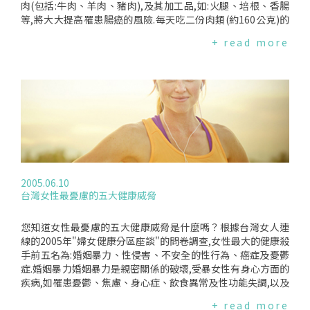
肉(包括:牛肉、羊肉、豬肉),及其加工品,如:火腿、培根、香腸
等,將大大提高罹患腸癌的風險.每天吃二份肉類(約160公克)的
人,罹患腸癌的機率比一個星期吃一份的人提高35％.好消息是,
+ read more
多吃蔬菜水果以及魚類是可以達到預防效果的,如果每兩天食用
一次魚類食物,腸癌的風險可以降低30％.科學家一直關心現代人
食用過多紅肉對健康的影響以及與腸癌的關係,而這項刊登在國
際癌症協會期刊(JournaloftheInternationalCancerInstitut
e)的大型實驗(EpicStudy)則指出它們確實是關係密切的.但要特
別強調的是,吃肉並不會罹患癌症,而是吃太多(160公克以上)才
必須要特別注意.
2005.06.10
台灣女性最憂慮的五大健康威脅
您知道女性最憂慮的五大健康威脅是什麼嗎？根據台灣女人連
線的2005年"婦女健康分區座談"的問卷調查,女性最大的健康殺
手前五名為:婚姻暴力、性侵害、不安全的性行為、癌症及憂鬱
症.婚姻暴力婚姻暴力是親密關係的破壞,受暴女性有身心方面的
疾病,如罹患憂鬱、焦慮、身心症、飲食異常及性功能失調,以及
創傷後壓力症候群,經常反覆出現於記憶,影響人際功能,損害自
+ read more