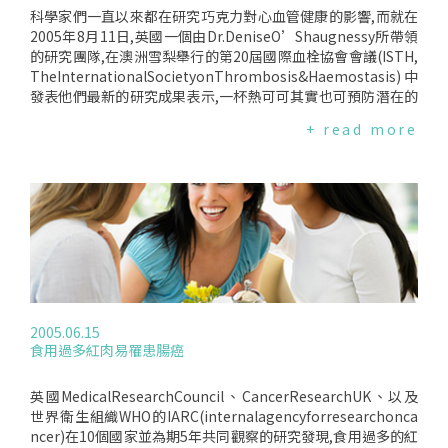
促進肌肉控制、平衡與協調,降低跌倒的發生或因此造成骨折的
科學家們一直以來都在研究巧克力對心血管健康的影響,而就在
風險.
2005年8月11日,英國一個由Dr.DeniseO’Shaugnessy所帶領
的研究團隊,在澳洲雪梨舉行的第20屆國際血栓協會會議(ISTH,
TheInternationalSocietyonThrombosis&Haemostasis)中
發表他們最新的研究成果表示,一杯熱可可其實也可預防潛在的
血拴、進而防止中風及心臟病的發生.其實2003年時,意大利和
+ read more
英國科學家就曾在科學期刊"自然"上發表一項研究成果,表示適
量吃不添加奶類的黑巧克力可以增加血液中的抗氧化成份Flavo
noid,可以預防心臟病的發生.此外,巧克力也曾被證明可降低體
內膽固醇濃度,因為巧克力中的可可脂是可可豆中的天然脂肪,由
飽和脂肪酸、單不飽和脂肪酸以及其他少量的脂肪酸組成,而所
含的單不飽和脂肪酸中的油酸可降低膽固醇.熱可可或黑巧克力
對心臟方面的好處越來越被科學家們重視,但這些畢竟是高熱量
的食物,因此要食用時還是要特別注意適量才行！
2005.06.15
食用過多紅肉易罹患腸癌
英國MedicalResearchCouncil、CancerResearchUK、以及
世界衛生組織WHO的IARC(internalagencyforresearchonca
ncer)在10個國家並為期5年共同觀察的研究發現,食用過多的紅