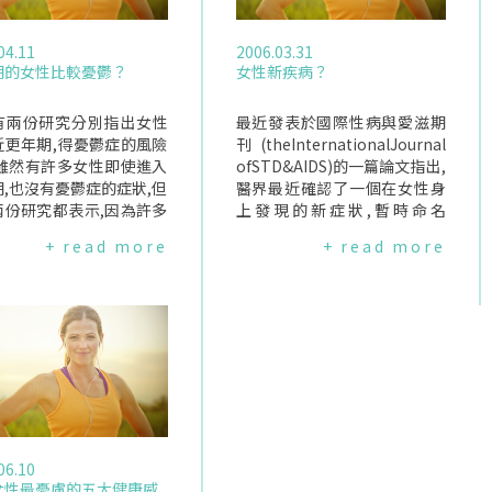
04.11
2006.03.31
期的女性比較憂鬱？
女性新疾病？
有兩份研究分別指出女性
最近發表於國際性病與愛滋期
近更年期,得憂鬱症的風險
刊(theInternationalJournal
.雖然有許多女性即使進入
ofSTD&AIDS)的一篇論文指出,
,也沒有憂鬱症的症狀,但
醫界最近確認了一個在女性身
兩份研究都表示,因為許多
上發現的新症狀,暫時命名
定的原因,有些女性對於更
為"持續性興奮症候群"；有此
+ read more
+ read more
這段過度時期是比較敏感
症狀的女性即使在沒有性慾或
弱的.其中一份研究追蹤了
不想發生性行為的狀況下,她們
1位居住在費城的女性長達
的陰部仍然感到充血和腫脹,甚
研究之初,這些女性約三、
至在性高潮過後也不能獲得抒
歲,而且都沒有憂鬱症的紀
解,這樣的症狀大約會間歇性的
結果發現當女性的賀爾蒙
維持幾天至幾個星期,甚至有女
變時,其步入憂鬱症的機率
性表示其症狀曾維持一年半.造
增加,數據顯示因更年期而
成"持續性興奮症候群"的原因
鬱症症狀的女性是其他的
目前尚不清楚,並不排除和服用
；此外,有經前症候群的女
抗抑鬱劑有關；由於女性可能
06.10
接近更年期時較容易經歷
覺得談論性的話題很尷尬,而不
女性最憂慮的五大健康威