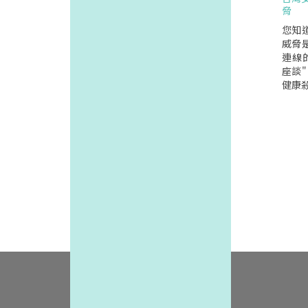
憂鬱
脅
學醫學
位住
您知
年；
威脅
性患
連線的
的兩
座談
憂鬱
健康
要接
性侵
是賀
症及
要；
是親
憂鬱
身心
紅的
焦慮
大事件
功能
是離婚
群,經
讀這
際功能
佛大
婦女
家抗
援與
更年
身心
因於
害人主
對女
歲(超
女性
害防
關係
生,
面對
為日