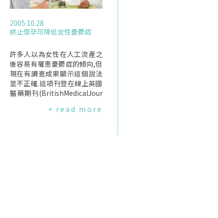
2005.10.28
終止懷孕可降低女性憂鬱症
許多人以為女性在人工流產之
後容易有罹患憂鬱症的傾向,但
現在有調查成果顯示這個說法
並不正確.這項刊登在線上英國
醫藥期刊(BritishMedicalJour
nal)的研究是由美國學者Nanc
+ read more
yRusso及SarahSchmiege所
作,主要調查在1970-1992年間
1,247位14-24歲第一次懷孕、
且是意外懷孕的女性與之後憂
鬱症的關連.當時的1,247位女
性中有768位決定生下來、479
位決定作人工流產.在之後幾年
陸續與這些女性面談後發現,生
下小孩的那一組女性,罹患憂鬱
症的比例比當時有做人工流產
的女性高.此外,調查也發現,把