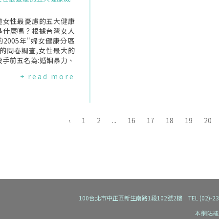
症.另一份研究則由哈佛大
願意尋求幫助,因此目前並不確
院所進行,其追蹤了460
定這個問題有多普遍,但是,許多
在波士頓的女性長達六
道女性最憂慮的五大健康
已就醫的女性表示她們在精神
結果發現接近更年期的女
是什麼嗎？根據台灣女人
上承受了極大的痛苦和憂慮,甚
憂鬱症的機率是一般女性
2005年"婦女健康分區
至有自殺的念頭.台灣女人連線
倍,其研究團隊表示那些受
"的問卷調查,女性最大的
表示:這個研究的背後其實透露
症所苦的更年期女性應該
殺手前五名為:婚姻暴力、
了一個更重要的訊息,為什麼女
受治療,不論是談話治療或
害、不安全的性行為、癌
性在發現這些症狀後,會承受極
+ read more
爾蒙療法,甚至是兩者都
憂鬱症.婚姻暴力婚姻暴力
大的"精神"壓力？為什
這份研究也指出大部分患
密關係的破壞,受暴女性有
麼"性"這個議題,特別是對女性
症的更年期女性都有熱潮
方面的疾病,如罹患憂鬱、
而言會是個禁忌？女性的情慾
症狀,並且經歷人生中的重
、身心症、飲食異常及性
一直以來不但不受到重視,甚至
,例如,家庭成員的逝世或
失調,以及創傷後壓力症候
加以否定,而正視情慾的女性則
‹
1
2
...
16
17
18
19
20
等.台灣女人連線表示:閱
常反覆出現於記憶,影響人
容易被社會污名化.我們真正應
則新聞時應特別注意到,哈
,損害自我價值.對於受暴
該重視的除了女性身理上性功
學這份研究的經費是由幾
,除醫療社工介入之及時救
能障礙的問題之外,更應該檢討
憂鬱藥廠所贊助的；此外,
治療外,應給予完善長程的
社會的價值觀所加諸在女性身
期女性的憂鬱症不應只歸
照護.性侵害歷年性侵害被
上的壓力,為什麼女性情慾一旦
生理和賀爾蒙因素,更年期
要年齡層分佈在12-17
不再被壓抑,就會被病理化？
性來說是一個重要的轉折,
過五成),顯示中小學性侵
在本身角色的定位和家庭
治教育不足.暴力傷害的發
100台北市中正區新生南路1段102號2樓 TEL (02)-2392-91
上都面臨很大的轉變,所要
使得青少女受害者更常發展
本網站補
的問題和心理壓力也相對
後的不穩定人格、反覆自