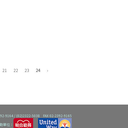
意外懷孕的小孩生下來的婦女,
普遍學歷較低、所得較少、且
大多來自大家庭,而這些也常是
憂鬱症的原因.雖然研究並無說
明低學歷及低所得是生下小孩
的原因還是結果,但是這些現象
都與年輕女性生養不預期的小
孩會同時發生.專家建議,如果目
標是要減少女性憂鬱症的話,日
後的研究應該要著重在如何預
防及改善不預期的生養小孩對
女性的影響,尤其是青少女的部
分.
21
22
23
24
›
64 / (02)2322-5038 FAX 02-2392-9165
助單位：