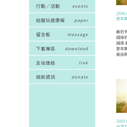
行動／活動
events
2006.
更年
姑嫂玩健康報
paper
最近
留言板
message
越接
越高
下載專區
download
更年期
是這
不特
友站連結
link
年期
和脆
捐款資訊
donate
23
八年,
四十
錄；
值改
也會
有憂
五倍
2005.
性在
台灣