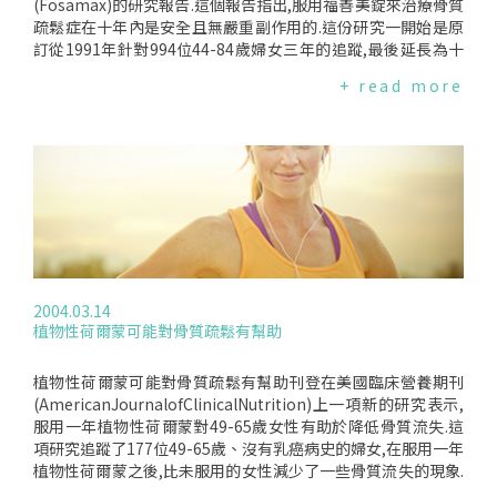
(Fosamax)的研究報告.這個報告指出,服用福善美錠來治療骨質
疏鬆症在十年內是安全且無嚴重副作用的.這份研究一開始是原
訂從1991年針對994位44-84歲婦女三年的追蹤,最後延長為十
年,但人數已從994位減少為247位.當中隨機抽取服用每日5、1
+ read more
0、20豪克的福善美錠或安慰劑.發現腰椎的骨質密度增加13.
7%,骨盆增加10.3%,大腿骨增加5.4%.其副作用大多是胃部問
題,消化不良、噁心、疼痛等.但對於孕婦、食道失調、有腎臟問
題、或血液中鈣濃度過低者則不適合使用.然而專家們對此研究
結果仍有許多質疑.由於這項研究是由藥商自己(Merck&Co)委
託所做的研究,且參與人數從一開始的994人到最後只剩下247
人,人數太少,且這其中是否有選擇性的偏頗是懷疑之一.再者,由
於這十年所追蹤測量的只是骨頭的密度,在報告中並無顯示出任
何與骨折的直接關係.除了一些重要問題尚未得到答案之外,在一
些服用藥物的細節仍未被建立起來,例如:何時該開始服用、服用
2004.03.14
時間的長短、及藥量的多寡問題等等.
植物性荷爾蒙可能對骨質疏鬆有幫助
植物性荷爾蒙可能對骨質疏鬆有幫助刊登在美國臨床營養期刊
(AmericanJournalofClinicalNutrition)上一項新的研究表示,
服用一年植物性荷爾蒙對49-65歲女性有助於降低骨質流失.這
項研究追蹤了177位49-65歲、沒有乳癌病史的婦女,在服用一年
植物性荷爾蒙之後,比未服用的女性減少了一些骨質流失的現象.
植物性荷爾蒙是利用豆類植物(尤其是黃豆)裡頭類似女性雌激素