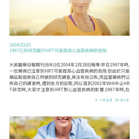
2004.03.01
1997已有研究顯示HRT可能提高心血管疾病的危險
大英醫藥日報期刊(BMJ)在2004年2月28日報導:早在1997年時,
一些藥商已注意到HRT可能提高心血管疾病的危險.但由於只是
藥品製造商自己所做的研究調查,無法有效公佈,而且當藥商們公
佈自己的調查時,遭到各方的反駁,所以直到2002年WHI中止HR
T研究時,大家才注意到HRT對心血管疾病的影響.1997年時,在
牛津ChurchillHospital的流行病學教授KlimMcPherson和Finl
+ read more
and’sNationalResearchandDevelopmentCenterforWelfa
reanHealth的調查教授ElinaHemminki分析了23項小型的HR
T調查,其結果顯示,服用HRT可能提高心血管疾病的危險,但在當
時卻受到各方的反對.他們因此又做了六項調查,也都有類似的結
果.