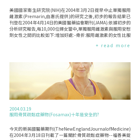
美國國家衛生研究院(NIH)在2004年3月2日提早中止單獨服用
雌激素(Premarin,由惠氏提供)的研究之後,初步的報告結果已
刊登在2004年4月14日的美國醫藥協會期刊(JAMA).依據初步的
分析研究報告,每10,000位婦女當中,單獨服用雌激素與服用安慰
劑女性之間的比較如下:增加好處:-骨折:服用雌激素的女性比服
用安慰劑的女性少6件(雌激素11件；安慰劑17件).增加危險:-中
+ read more
風:服用雌激素的女性比服用安慰劑的女性多12件(雌激素44
件；安慰劑32件)-靜脈栓塞:服用雌激素的女性比服用安慰劑的
女性多6件(雌激素21件；安慰劑15件)無顯著不同:-冠狀心臟病-
大腸直腸癌-乳癌-其它死亡
2004.03.19
服用骨質疏鬆症藥物(Fosamax)十年是安全的?
今天的新英國醫藥期刊(TheNewEnglandJournalofMedicine)
在2004年3月18日刊載了一篇關於骨質疏鬆症藥物--福善美錠