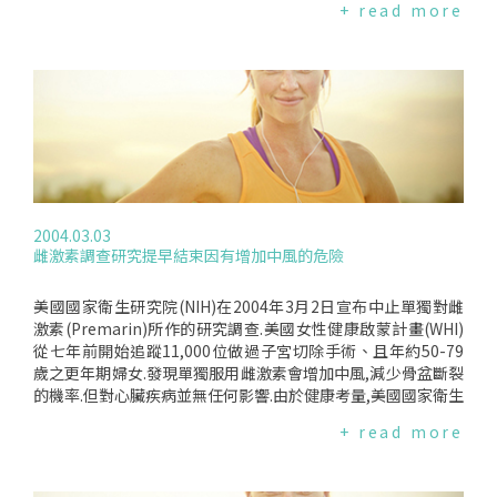
+ read more
的異黃酮(isoflavone)所製作.但因這項研究所調查的人數太少,
且追蹤時間太短,許多專家對此結果仍作保留態度.
2004.03.03
雌激素調查研究提早結束因有增加中風的危險
美國國家衛生研究院(NIH)在2004年3月2日宣布中止單獨對雌
激素(Premarin)所作的研究調查.美國女性健康啟蒙計畫(WHI)
從七年前開始追蹤11,000位做過子宮切除手術、且年約50-79
歲之更年期婦女.發現單獨服用雌激素會增加中風,減少骨盆斷裂
的機率.但對心臟疾病並無任何影響.由於健康考量,美國國家衛生
研究院決定提早結束這項單獨對雌激素所作的研究.美國WHI正
+ read more
在詳細分析研究資料,並預期將在兩個月後會有更完整的報告.