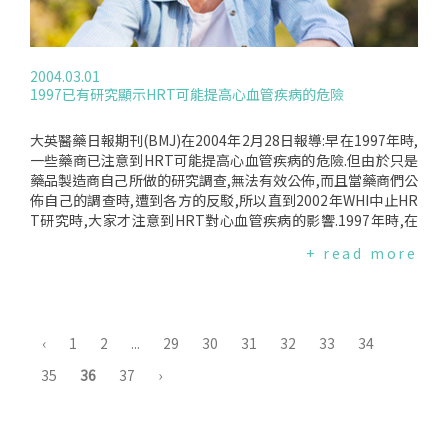
2004.03.01
1997已有研究顯示HRT可能提高心血管疾病的危險
大英醫藥日報期刊(BMJ)在2004年2月28日報導:早在1997年時,
一些藥商已注意到HRT可能提高心血管疾病的危險.但由於只是
藥品製造商自己所做的研究調查,無法有效公佈,而且當藥商們公
佈自己的調查時,遭到各方的反駁,所以直到2002年WHI中止HR
T研究時,大家才注意到HRT對心血管疾病的影響.1997年時,在
牛津ChurchillHospital的流行病學教授KlimMcPherson和Finl
+ read more
and’sNationalResearchandDevelopmentCenterforWelfa
reanHealth的調查教授ElinaHemminki分析了23項小型的HR
T調查,其結果顯示,服用HRT可能提高心血管疾病的危險,但在當
時卻受到各方的反對.他們因此又做了六項調查,也都有類似的結
果.
‹
1
2
...
29
30
31
32
33
34
35
36
37
›