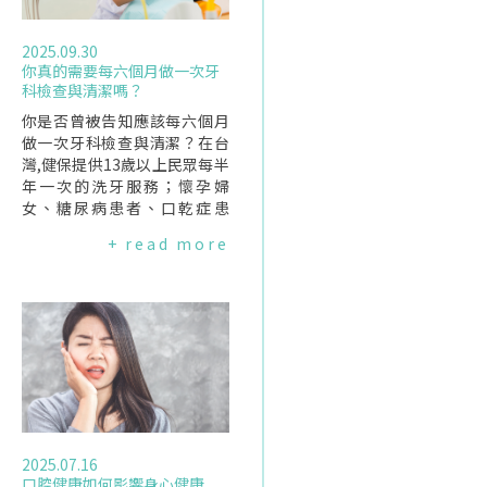
2025.09.30
你真的需要每六個月做一次牙
科檢查與清潔嗎？
你是否曾被告知應該每六個月
做一次牙科檢查與清潔？在台
灣,健保提供13歲以上民眾每半
年一次的洗牙服務；懷孕婦
女、糖尿病患者、口乾症患
者、中風、洗腎患者、癌症患
+ read more
者等特定高風險族群,可享每三
個月洗牙一次的健保給付.但這
樣的建議是有科學依據,還是僅
是習慣？為什麼需要定期檢查
與清潔？牙科檢查由牙醫或口
腔健康專業人員進行,檢查牙
齒、牙齦與口腔組織,以便發現
蛀牙、牙周病或軟組織變化.多
數情況下會搭配"洗牙"(刮治與
拋光)與X光檢查,以檢查肉眼看
2025.07.16
不到的問題.雖然日常用含氟牙
口腔健康如何影響身心健康