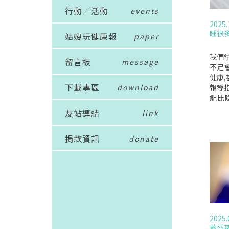
行動／活動
events
2025.
睡很
姑嫂玩健康報
paper
我們
留言板
message
不足
健康,
下載專區
download
報導
能比
麼,
友站連結
link
多又
的必
捐款資訊
donate
並列
進行
緒調
康基金會
ati
至九
力、
加心
2025.
鬱、癌
蓋茲