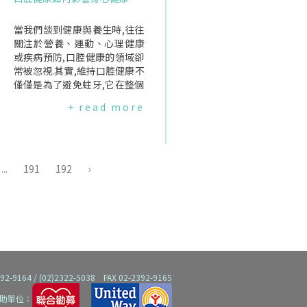
膏刷牙與使用牙線清潔牙縫很
重要,但仍無法清除所有牙菌斑
與牙結石,因此專業清潔能去除
當我們談到健康與養生時,往往
殘留的牙菌斑與牙結石(鈣化的
關注於營養、運動、心理健康
牙菌斑),以及其中的細菌,避免
或疾病預防,口腔健康的領域卻
蛀牙與牙周病.研究怎麼說？就
常被忽視.其實,維持口腔健康不
檢查而言,2020年的一份Cochr
僅僅是為了避免蛀牙,它在整個
ane綜述發現,與依據個人口腔
身體的健康中扮演著至關重要
+ read more
疾病風險(風險導向)的檢查相
的角色,像是牙周病不僅影響口
比,每六個月檢查一次,並沒有額
腔,還可能影響身體其他部位,例
外好處來預防蛀牙或牙齦出
如心臟.口腔健康與各種疾病的
血."風險導向"是指牙科專業人
關聯口腔內有無數細菌,大多數
員會根據個人口腔疾病的風險,
是無害的.但如果口腔衛生不佳,
...
191
192
›
來決定檢查的間隔時間.這份涵
可能會導致有害的細菌過度滋
蓋四年的研究也指出,對兒童與
生,接著進入血液循環或引發健
青少年檢查頻率的影響,目前缺
康問題.(一)糖尿病第二型糖尿
乏高品質研究.就清牙而言,201
病患者罹患牙周病的機率更高,
8年的一份Cochrane綜述顯示,
嚴重的牙周病還可能讓患者更
定期進行專業清潔,對於牙齦疾
難控制血糖.(二)心臟病研究發
病(牙齦炎或牙齦出血)跡象或
現牙周病與心臟病之間存在關
牙菌斑的堆積程度,幾乎沒有差
聯.牙周炎引起的發炎反應和細
64 / (02)2322-5038 FAX 02-2392-9165
異.與較少進行專業清潔的成年
菌,可能增加心臟病發作、中風
助單位：
人相比,效果並不顯著.雖然牙結
和動脈堵塞的風險.雖然需要更