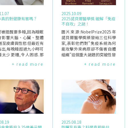
11.07
2025.10.09
多真的對健康有害嗎？
2025諾貝爾醫學獎 破解「免疫
不自攻」之謎！
常被提醒要多睡,因為睡眠
圖片來源:NobelPrize2025年
會影響大腦、心臟、整體
諾貝爾醫學獎頒發給三位科學
甚至皮膚與性慾.但最近有
家,表彰他們對"免疫系統為何
指出,每晚睡超過九小時可
能攻擊外來病原卻不傷害自體
睡太少更糟,令人困惑.那
組織"這個重大謎題的突破性發
理想睡眠時間是多少？睡很
現.本屆獲獎者為日本大阪大學
+ read more
+ read more
意味著什麼？睡眠是健康
的坂口志文教授,以及來自美國
要條件睡眠與營養、運動
研究人員MaryE.Brunkow與Fr
為健康三大支柱.睡眠中會
edRamsdell.三人共同分享1,1
肌肉修復、記憶鞏固、情
00萬瑞典克朗的獎金(約合新台
節等重要過程.澳洲睡眠健
幣3,400萬元).為什麼免疫系統
(SleepHealthFound
不會攻擊自己？人體免疫系統
on)建議成年人每晚應睡七
的首要任務是辨識並消滅入侵
小時.少於七小時會影響精
的病原體,例如各種細菌與病毒.
情緒、專注力,長期更會增
但令人驚奇的是,它能精準避開
血管疾病、糖尿病、憂
自身組織、不進行攻擊.這
08.19
2025.08.18
症與死亡風險.很明顯,睡
項"自我識別"與"自我容忍"的
基金會將投入25億美元關
防曬乳有毒？科學真相是什