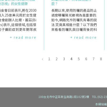
對健康有害.但睡太多呢？
能力,是維持身體健康的重要基
被忽視」的女性健康
麼？
多可能有害嗎？一項回顧7
礎.免疫系統依靠大量白血球(免
研究的分析發現,睡少於七
金會日前表示,將在2030
疫細胞)來辨識與清除外敵,包含
長期以來,使用防曬的產品防止
人死亡風險高出14%,而
投入25億美元用於女性健
從未遇到過的病毒和細菌.這些
過度曝曬陽光被視為是重要的.
九小時的人則高出34%.
金會創辦人比爾・蓋茲(Bi
白血球利用"受體(recepto
如今,網路充斥防曬乳有毒的說
2018年整合74項研究的
ates)表示,這個領域,包括懷
r)"尋找外來的病菌,透過隨機組
法.究竟真相是什麼？以下我們
也顯示,長睡與死亡風險增
的子癲前症到更年期等疾
合出上千兆種變化,使免疫系統
來看看防曬乳與日曬背後的科
%有關.其他研究也顯示,睡
期以來一直被忽視.這筆投
能對抗從未見過的病原體.但這
學真相.你能建立陽光的耐受力
+ read more
+ read more
久(超過該年齡需求)還與
ates今年早些時候宣布
樣的隨機製造,難免會產生"攻
嗎？夏季時,對於日曬,皮膚會做
、慢性疼痛、體重增加及
2045年前捐出其2000億
擊自己"的免疫細胞.過去的研
出保護反應.皮膚會增厚並增加
病相關.但這些只是關聯,
富後,首批重大承諾之一.
究已發現,這些危險細胞中一部
黑色素生成,形成曬黑.但曬黑本
能證明長睡是原因.那它們
金會過去五年在女性與孕
分會在胸腺中被破壞,而胸腺是
身會造成DNA損傷,部分無法修
的關聯是什麼？多種因素
康研究與開發的支出相比,
白血球成熟的場所.重大突
復,突變會累積並可能致癌.童年
‹
1
2
3
4
5
6
7
8
響"長時間睡眠"與"健康
金額約多出三分之一.Ga
破"免疫巡守員"調節性T細胞
日曬是日後罹患皮膚癌的關鍵
"之間的關係.慢性病患者
在聲明中說道,"女性健康持
現身今年得獎的三位研究者,揭
時期.建議在陽光可能傷害皮膚
要更多休息,或因症狀與藥
忽視、資金不足、邊緣化.
開了這項生理奇蹟背後的重要
時使用防曬乳,而在紫外線指數
作用而在床上待更久.他們
太多女性死於可預防的原
角色:調節性T細胞(regulatory
低於3時可不必使用.防曬乳是
眠品質可能不佳,為補足睡
或是在健康不良的情況下生
Tcells,簡稱Treg).這類細胞就
如何運作的？防曬乳含防曬劑,
延長臥床時間.吸菸、肥胖
必須改變."這項工作將著
像身體裡的"免疫巡守員",四處
可吸收紫外線,減少到達皮膚的
康不良因素也與長睡有關.
對數億女性造成影響、卻
巡邏,負責壓制或解除其他過度
UV量.主要有兩類:無機防曬劑
,長睡可能是健康不良
被研究的領域,涵蓋高收入
活躍、可能誤傷自身的免疫細
(如氧化鋅、二氧化鈦)與有機
100台北市中正區新生南路1段102號2樓 TEL (02)-2392-91
狀",而非"原因".理想的睡
收入國家,包括子癲前症、
胞.這項發現不僅改寫了免疫學
防曬劑(含碳化合物).許多產品
本網站補
間是多少？睡眠需求因人
糖尿病、大量經血、子宮
的教科書,也為多種疾病提供全
會同時使用兩種成分以提升防