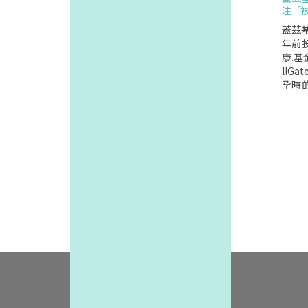
不夠
注「
睡太
9項
蓋茲基
小時的
年前
睡超過
康.基
另一項
llG
分析
孕時
加14
病,長
得太
資是G
憂鬱
計畫在
代謝疾
美元財
並不
與基
之間
產健
可能影
這次的
不良
tes
常需
續被
物副
仍有
的睡
因,
眠而
活.這
等健
重於
因此
極少
的"症
與低
眠時
妊娠