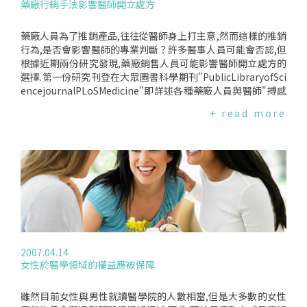
藥廠行銷手法影響醫師開立處方
藥廠人員為了推銷產品,往往從醫師身上打主意,然而這樣的推銷
行為,是否會影響醫師的專業判斷？許多醫事人員可能會否認,但
根據近期兩份研究發現,藥廠銷售人員可能影響醫師開立處方的
選擇.第一份研究刊登在大眾圖書科學期刊"PublicLibraryofSci
encejournalPLoSMedicine"即詳述各種藥廠人員與醫師"搏感
情"的方法,包括贈送網球拍、小說、70年代搖滾樂、流行雜
+ read more
誌、旅遊紀念品、文化或宗教象徵品等；對於講求證據的醫師
們,則以提供其轉載、翻印的醫學文獻；對於經常使用他們藥品
的醫師們,以邀請他們擔任講師,或者補助其教育獎學金的方式回
饋之.主要研究者AdrianeFugh-Berman表示,醫師通常認為自
己很聰明,但他們忽略其實自身缺乏相關訓練以辨識藥廠的行銷
策略.另一份研究為針對1995~1999年醫師使用癲癇藥物gabap
entin(廠牌名:Neurontin)的調查分析,Pfizer公司因其非法促銷
藥物使用於非適應症用途,被處以2億美元罰金,這項調查包含11
6名藥廠人員與97位醫師,他們發現將近46％的醫師,在接受拜訪
後,不僅增加使用藥物的頻率,建議同僚使用的頻率也增加.值得
2007.04.14
令人注意的是,這樣簡短的拜訪可能最長不超過五分鐘,即能產生
女性於醫學領域的權益應被保障
立即的改變,影響醫師將藥品使用於非適應症用途.而且,除了贈
送藥品,他們通常會帶禮物、午餐、新筆、咖啡兌換券,讓醫師在
不知不覺中受惠,產生微妙地改變.目前國內對於醫師與廠商的規
雖然目前女性與男性就讀醫學院的人數相當,但是大多數的女性