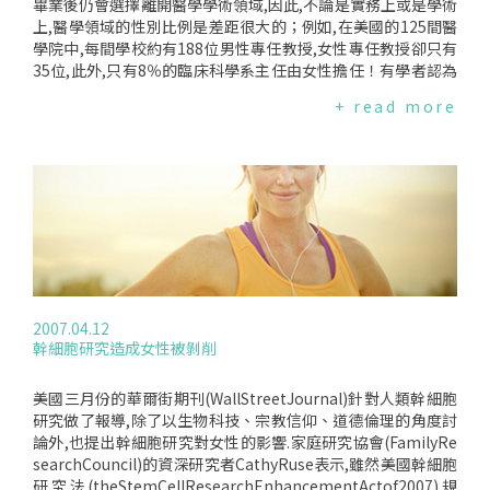
範僅有"醫師與廠商間關係守則",尚處於道德勸說階段,但我們認
畢業後仍會選擇離開醫學學術領域,因此,不論是實務上或是學術
為道德勸說是不夠的,甚至是忽略事實的消極作法,站在保障病人
上,醫學領域的性別比例是差距很大的；例如,在美國的125間醫
安全的立場,我們認為政府應正視此現象,制訂相關法規,避免病
學院中,每間學校約有188位男性專任教授,女性專任教授卻只有
人淪為商業利益下的犧牲者.
35位,此外,只有8％的臨床科學系主任由女性擔任！有學者認為
有許多優秀的女性醫師和研究人員,因為不友善的醫學環境而離
+ read more
開,例如,許多女性醫師便認為,現今的醫學組織和學術文化對她
們是不利的,使她們無法參與重要決策的過程,但是這個問題卻遲
遲未受到正視,因此,為了促進女性和弱勢族群的醫師在醫學界的
權益,美國現在有五間主要醫學院開始進行一項為期五年的研究
計畫,以瞭解醫學界對於女性和弱勢族群的不利現象,並提出三個
主要的訴求:醫學實務、教育與研究間必須有跨領域的合作、各
科的醫事人力應均衡、以及提供有文化、性別敏感度的健康照
顧.期望藉由這樣的策略,讓醫學院的資深領導者可以深入了解教
職員對於醫學領域和自身組織的觀點.美國科學學會(NationalA
cademyofSciences)與美國健康協會(NationalInstitutesofHe
2007.04.12
alth)皆表示國家應該保障女性教職員於醫學領域的權益,讓她們
幹細胞研究造成女性被剝削
得以發揮所學和專長,而現在正是國家該去捍衛醫學領域中女性
醫師與研究者權益的時候了！
美國三月份的華爾街期刊(WallStreetJournal)針對人類幹細胞
研究做了報導,除了以生物科技、宗教信仰、道德倫理的角度討
論外,也提出幹細胞研究對女性的影響.家庭研究協會(FamilyRe
searchCouncil)的資深研究者CathyRuse表示,雖然美國幹細胞
研究法(theStemCellResearchEnhancementActof2007)規