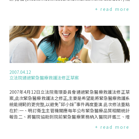
定,只能將人工生殖科技中未被使用、而必須銷毀的冷凍胚胎做
+ read more
為研究使用；但是,近來一份RAND的研究卻發現,目前約有11,0
00個符合上述條件的胚胎存在,但估計最多只能產生275個幹細
胞,甚至更少！為了有足夠的胚胎供研究使用,必須有更多女性提
供卵子,如此一來,勢必會造成對女性的剝削！此外,取得卵子的
過程,對於女性的健康有重大的危害,例如,腎臟衰竭、卵巢收
縮、甚至造成死亡.
2007.04.12
立法院通過緊急醫療救護法修正草案
2007年4月12日立法院衛環委員會通過緊急醫療救護法修正草
案,此次緊急醫療救護法之修正,主要是希望能將緊急醫療救護系
統能規範的更完整,以避免"邱小妹"事件再度重演.此次修法重點
在於:一、明訂衛生主管機關應每年公布緊急醫療品質相關統計
報告二、將醫院協助到院前緊急醫療業務納入醫院評鑑三、增
訂消防單位應建立醫療指導制度,以確保救護品質四、中央主管
+ read more
機關應制定緊急醫療轉診相關辦法立法院衛環委員會並決議:緊
急醫療救護法將不經過朝野協商,逕付立法院二、三讀.