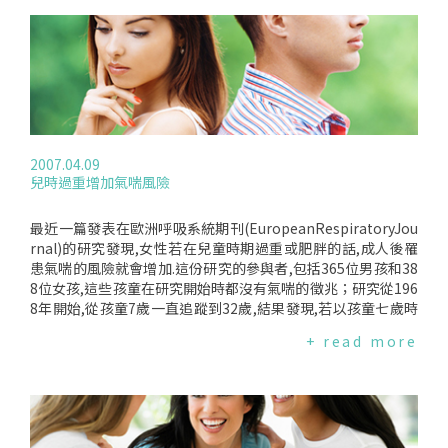
2007.04.09
兒時過重增加氣喘風險
最近一篇發表在歐洲呼吸系統期刊(EuropeanRespiratoryJou
rnal)的研究發現,女性若在兒童時期過重或肥胖的話,成人後罹
患氣喘的風險就會增加.這份研究的參與者,包括365位男孩和38
8位女孩,這些孩童在研究開始時都沒有氣喘的徵兆；研究從196
8年開始,從孩童7歲一直追蹤到32歲,結果發現,若以孩童七歲時
的體重為準,過重或肥胖的女孩,長大後罹患氣喘的機率比一般女
+ read more
孩高出三倍,但是這個現象在男性身上卻沒有觀察到.研究人員表
示,肥胖會影響肺功能,也可能因此影響氣喘的風險；此外,也可
能和荷爾蒙有關.