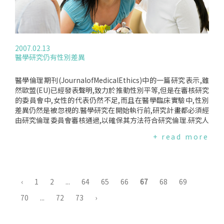
2007.02.13
醫學研究仍有性別差異
醫學倫理期刊(JournalofMedicalEthics)中的一篇研究表示,雖
然歐盟(EU)已經發表聲明,致力於推動性別平等,但是在審核研究
的委員會中,女性的代表仍然不足,而且在醫學臨床實驗中,性別
差異仍然是被忽視的.醫學研究在開始執行前,研究計畫都必須經
由研究倫理委員會審核通過,以確保其方法符合研究倫理.研究人
員在2003年,評估了愛爾蘭、德國、瑞典、奧地利和荷蘭各國內
+ read more
兩個重要研究倫理委員會的組成和規定；發現幾乎所有的委員
會都有規定,委員會的組成至少要包含一些女性成員,而且在招募
新成員時,也會將性別納入考量,但是這些大多屬於不成文的規
定,對於委員會組成的性別比很少有正式的規範.為確保委員會的
決議和意見反映了各個領域的專業,每一個委員會對此都有正式
‹
1
2
...
64
65
66
67
68
69
的規定,但是所謂的專業,卻不包含性別議題.此外,若研究樣本包
70
...
72
73
›
含生育年紀的婦女,所有的委員會對此也都有規範以保護未來有
可能出生的嬰兒,但是對於研究中樣本的性別比卻沒有任何規定,
且研究人員通常不會特別聲明研究結果對男性和女性分別的影