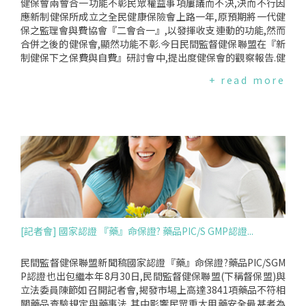
健保會兩會合一功能不彰民眾權益事項屢議而不決,決而不行因
應新制健保所成立之全民健康保險會上路一年,原預期將一代健
保之監理會與費協會『二會合一』,以發揮收支連動的功能,然而
合併之後的健保會,顯然功能不彰.今日民間監督健保聯盟在『新
制健保下之保費與自費』研討會中,提出度健保會的觀察報告.健
保會功能不彰,議事效率待提升102年度含總額協商會議,健保會
+ read more
共計召開13次會議,保險人付費者代表親自出席會議的情形較佳,
少數代表全年幾乎由代理人出席會議,缺席會議的情形嚴重,參與
消極.二會合一的健保會共計35位委員,分別來自被保險人、雇
主、醫事服務提供者、專家學者與政府代表等,會議原訂每月召
開一次,由上午09:30至12:00整,雖屢有會議持續三小時以上之情
形,然自102年6月之後,議程遞延情形頻傳,至少出現12次議案遞
延,顯然會議時間或會議頻率有調整之必要.依健保會年度報告與
討論案中,顯然最大績效是在決定總額分配,兩會合一之後,原費
協會功能似乎比重較重,監理功能尚未能評估效益,討論之議案中
總額協商相關議案佔議程絕大多數,除每月例行之業務報告外,保
險政策與保險制度等相關議案相當少,委員針對健保例行業務之
[記者會] 國家認證 『藥』命保證? 藥品PIC/S GMP認證...
詢問與發言亦相對較少,實為失職.健保會未能回應民間期待對於
健保會,民間健保會一再強調健保會之權責與監督功能,並且於每
次會議前三天公開向健保會政策建議,至少19項,分別為健保會組
民間監督健保聯盟新聞稿國家認證『藥』命保證?藥品PIC/SGM
織運作機制與擴大參與、制作ＶＯＤ與開放旁聽之資訊公開、
P認證也出包繼本年8月30日,民間監督健保聯盟(下稱督保盟)與
總額協商之人數與幕僚與醫界實質對等機制、專案計劃管理、
立法委員陳節如召開記者會,揭發市場上高達3841項藥品不符相
維護民眾權益之部分負擔調整案、保費制度與投保類目之改
關藥品查驗規定與藥事法,其中影響民眾重大用藥安全最甚者為