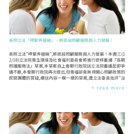
給付之PIC/SGMP藥廠大量違規的情事,無疑以人民之健保費挹
日止,有興趣者皆可報名,額滿為止.報名方式:請填寫線上報名表
注違規廠商等荒謬情事.督保盟重申,法律不應有假期,甚至是選
或以傳真或電子郵件方式報名三、辦理時間:103年01月17日(星
擇性執法.有療效疑慮便是有安全疑慮,療效不佳等同品質不佳,
期五)下午一時至五時三十分辦理地點:台灣大學社會科學院國際
嚴重影響民眾健康與醫師診治,既然依法需重新執行BE試驗,食
會議廳(台北市徐州路21號)四、議程如下:時間主題主持人/主講
藥署應確立此33項與21項藥品之替代用藥明細,並即日起要求違
者/回應人13:00-13:30報到13:30-14:30民間健保會年度報告主
規藥品立即下架回收,全國醫療院所停止調劑,當全民的食藥署！
持人:黃淑英召集人主講者:滕西華發言人(督保盟)吳玉琴委員(老
經評估需重新執行BE試驗藥品清單註:以下取自食藥署網站為確
人福利推動聯盟)謝天仁委員(消基會)14:30-15:50新制健保保費
長照立法「呷緊弄破碗」，將扼殺照顧服務與人力發展！
保藥品之品質,防止藥品製造過程中可能產生之交叉汙染、及生
制度之檢討與影響主持人::孫友聯秘書長(台灣勞工陣線)主講者:
產過程中誤用不當原、物料之情形,美國率先於1963年公佈實施
曲同光司長(社會保險司)回應人:朱澤民教授(景文科大)15:50-1
藥品優良製造作業規範(GoodManufacturingPractice,簡稱GM
6:00休息時間16:00-17:20新科技醫材之健保給付與自費之發展
長照立法"呷緊弄破碗",將扼殺照顧服務與人力發展！本週三(1
P),我國則於民國71年(1982年)頒布優良藥品製造標準,正式推動
與管理主持人:滕西華發言人(督保盟)主講者:沈茂庭組長(健保
2/18)立法院衛生環境及社會福利委員會將進行逐條審議『長期
實施藥廠GMP制度.至民國96年12月19日公告推動實施國際GM
署)回應人:黃文鴻教授(陽明衛福所)17:20-17:30綜合意見主持
照護服務法』草案,本草案自上會期行政院送立法院審議起即爭
P標準(PIC/SGMP,即歐盟GMP標準).
人:黃淑英召集人五、報名簡章(報名後請來電確認,電話:02-332
議不斷,本會期行政院再次提出,但衛福部竟無視關心照顧政策的
21340)姓名單位職稱連絡電話e-mail特殊需求□手語翻譯□供
民間團體的質疑,續送內容一模一樣的草案,遭立法委員批評"沒
視障閱讀電子檔案□其他(填寫線上報名表者請於其他欄註明需
誠意".我們細審草案內容,發現政府確實是"沒誠意"！一、『長
+ read more
求)報名傳真號碼:02-2392-9165報名電子郵件:TWL555@yaho
照服務法』草案僅是長照機構管理,何能滿足長照需求？衛福部
o.com.tw
於"我國長期照顧十年計畫-101年至104年中程計畫"中指出,至1
04年65歲以上失能老人人數將成長至48.6萬人,以100年為基準,
成長率為20％.相較之下,各種長照人力資源亟待擴展、服務量能
成長緩慢,遠遠落後需要照顧人口的成長速度.然而,行政院版長
照服務法卻僅專注於長照機構的管理.再者,其管理採取類似於醫
事機構、醫事人員的管理方式,不符合社福機構所提供之長照服
務性質,過於嚴格且缺乏應有的彈性,勢必將使原已貧瘠的長照服