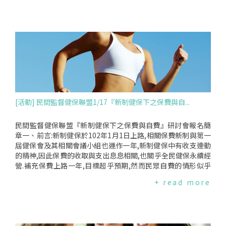
食藥署應比照食品GMP,對於違規情節重大者應廢止違規藥廠之
比例已攀升至36%,且因DRGs實施之延宕,更加形成民眾手術自
PIC/SGMP認證資格及標章,不應魚目混珠.督保盟也要求食藥署
費項目的增加,形成嚴重負擔、因病而貧.關於民眾自付差額特材
應立即向國人公佈,其餘未公佈之三千多個違規藥品之藥廠是否
之規劃,健保署應依健保法第45條,若需新增差額給付項目,其新
也有PIC/SGMP認證,一併納入監視與撤證評估名單中,否則如何
科技醫材之差額給付應與民眾自付差額上限管理同步實施,以保
重拾國人信心？應重新執行ＢＥ之藥品,應立即下架12月3日食
障民眾權益,不能任由市場喊價！抑制資源不當耗用方案恐過度
藥署召開記者會公佈需重新執行BE之33項名單,當日媒體普遍
授權本次健保署重提包含提高意致資源不當耗用改善方案,然而
報導為『下架』,然而事實不然,食藥署於12月9日發函給健保署
與前次不同的是,部分負擔的增加因各界反對而刪除,然而其他改
及各地衛生局、相關醫師與藥師公會與藥廠等,公文中認定此33
善方案,如高耗用醫療管控方案、藥費管制措施及訂定不予支付
項藥品雖『須重新執行ＢＥ試驗,以確認與變更前吸收無差異』,
指標等,完全要求必須空白授權給健保署各分區業務組『自行訂
但『安全無虞』,除未依法要求『下架』外,僅提醒醫師『儘速替
定』,與去年東區業務組與今年10月中區業務組分別就精神科病
[活動] 民間監督健保聯盟1/17『新制健保下之保費與自...
正在使用該等藥品之病人尋找其他適當之替代藥品』.因此導致
人管制醫療及藥費之方案理由如出一轍,為保障病人權益,且避免
健保署至今仍持續給付該等藥品,除少數醫學中心已自行停止調
一國多制,我們呼籲健保會不宜空白授權,應請健保署提出具體方
劑該等藥品外,此33項藥品至今仍在市場上持續流通,而其中高達
案後,再行討論！歲末年終,民間健保會謝謝大家一年來的支持,
民間監督健保聯盟『新制健保下之保費與自費』研討會報名簡
27項已上市超過15年,醫療院所與大眾皆不知此33項藥品自何年
我們將於103年1月17日,假台大社會科學院辦理『新制健保下之
章一、前言:新制健保於102年1月1日上路,相關保費新制與第一
起開始違規,民眾究竟吃下多少有療效疑慮的藥品.應立即公布21
保費與自費』研討會,並跟大眾公開,民間健保會的觀察報告,期
屆健保會及其相關會議小組也運作一年,新制健保中有收支連動
項藥品查核結果食藥署於12月3日記者會時,提及除33項藥品外,
待大家的蒞臨,並祝大家聖誕佳節愉快,新年平安順心！
的精神,因此保費的收取與支出息息相關,也關乎全民健保永續經
另有21項藥品正在查核中,據悉查核結果已經出爐,食藥署應立即
營.補充保費上路一年,目標超乎預期,然而民眾自費的情形似乎
公布此21項藥品之品項與違規情節,若有應執行BE者,應即立刻
也增加.因此在新制健保實施滿週年之際,新制健保的三大重要改
+ read more
下架,且同時違反PIC/SGMP認證者,比照前33項,納入監視與評估
變:健保會運作方式、保費結構之影響與自費醫材之管理,民間監
撤除PIC/SGMP標章名單中.為鼓勵國內製藥品質,通過PIC/SGM
督健保聯盟邀請相關主管機關與專家,針對此三項議題進行回顧
P認證之藥廠甚至領有較優之健保給付價,甚至103年起欲實施
與展望,希望能讓大家進一步了解政府在新制健保上面的規劃與
『同成分、同品質、同藥價』之三同政策,如今卻爆發領取較好
運行.二、參加對象:本研討會免費參加,自即日起至103年1月14