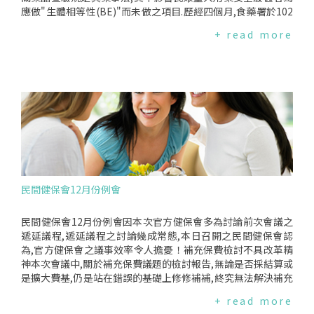
革、醫院財報應全數公開、醫療品質資訊的民眾可近性應提高,
應做"生體相等性(BE)"而未做之項目.歷經四個月,食藥署於102
及包含IC卡改革、實施DRG在內的支付制度改革等,健保會僅對
年12月3日召開記者會,公布其中33項必須重新執行BE試驗,仍
+ read more
總額協商應尊重健保會協商結論、總額專案計畫管理事項之稽
有21項藥品待查.今日督保盟再度召開記者會,揭露此33項藥品
核與部分負擔調整案退回做成具體回應外,其餘均未能回應民間
竟幾乎都由通過食藥署藥品PIC/SGMP或GMP優良品質認證的
健保會期待.紙上談兵,民眾權益事項議而不決、決而不行健保會
藥廠製造！簡直是國家認證,『藥』命保證！PIC/SGMP品質出
同時肩負監督健保署與向衛福部提供政策建言與監督之功能,除
包,違規情節重大者應撤照繼食品GMP、肉品CAS認證失靈後,藥
未能回應民間健保會期待外,包含與民眾監督和權益息息相關的
品PIC/SGMP品質認證也出包！PIC/SGMP為96年12月19日公告
資訊公開三個議案(制作ＶＯＤ與開放旁聽、醫院財報應全數公
實施之藥品優良製造作業規範,通過PIC/SGMP認證者,其健保給
開、醫療品質資訊的民眾可近性應提高),及民怨高昂的補充保費
付甚至高於沒有認證者,而103年12月31日止,若藥廠未能取得PI
改革或IC卡改革均淪為紙上談兵、議而不決,即使有決議,亦決而
C/SGMP認證,將無法在台製造銷售任何藥品.然而這個表面看似
不行,形成健保會難以監督相關單位政策落實的程度,而關乎全民
嚴謹的品質認證,卻無品質保證！督保盟發現食藥署此波公佈33
的部分負擔調整案,更變形為『抑制醫療資源不當耗用』的辦法,
項違規須重新執行BE藥品中,共計11家藥廠生產,其中竟有十家
幾乎完全放棄實質監督的權利,竟授權健保署分區自行訂定方案,
藥廠、高達九成一為藥品PIC/SGMP或GMP品質認證藥廠,占總
民間健保會12月份例會
其中包括可能不給付部分醫療服務、提高部分負擔、限制用藥
認證家數15.8%令人駭然！(截至12月24日止,食藥署認證之PI
等措施,勉強僅達成形式上之監督,等於實質上放棄健保會權力,
C/SGMP藥廠總數為57家)依食藥署12月3日公布之資料對照顯
損及民眾權益.我們呼籲健保會在新的一年,應更明確定義健保會
示,PIC/SGMP認證之9家藥廠分別為南光、五洲、瑞士、大豐、
民間健保會12月份例會因本次官方健保會多為討論前次會議之
定位,除諮詢功能與總額協商外,應發揮政策指導與業務監理的功
瑞安、永勝、美時、健喬信元醫藥生技、培力等9家,而具一般G
遞延議程,遞延議程之討論幾成常態,本日召開之民間健保會認
能,以保障民眾權益,特別是關乎健保制度永續之保費制度、使健
MP認證者為國嘉製藥,另一瑩碩生技製藥則尚未取得PIC/SGMP
為,官方健保會之議事效率令人擔憂！補充保費檢討不具改革精
保資源更有效率之IC卡改革等重大保險政策的制定,以免健保會
認證.其中南光化學製藥在33項藥品中更佔了13項,五洲則是7項
神本次會議中,關於補充保費議題的檢討報告,無論是否採結算或
僅淪為總額分配或政策的橡皮圖章,聊備一格！
藥品,分居一、二名.藥品PIC/SGMP原本是優良廠商認證,如今卻
是擴大費基,仍是站在錯誤的基礎上修修補補,終究無法解決補充
成了違規大戶,有何品質、優良可言？國家認證不再是品質保
保費結構上的不公,應於健保暫無財務立即危機之際,立刻著手修
+ read more
證！為保國人用藥安全,且建立PIC/SGMP認證威信,督保盟呼籲,
法,朝向家戶總所得邁進.民眾自費項目宜納入管理另,民眾自費