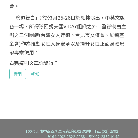
會。
「陰道獨白」將於
3
月
25-26
日於紅樓演出，中英文版
各一場，所得除回捐美國
V-DAY
組織之外，盈餘將由主
辦之三個團體
(
台灣女人連線、台北市女權會、勵馨基
金會
)
作為推動女性人身安全以及提升女性正面身體形
象專案使用。
看完這則文章你覺得？
實用
新知
100台北市中正區新生南路1段102號2樓 TEL (02)-2392-
9164 / (02)2322-5038 FAX 02-2392-9165