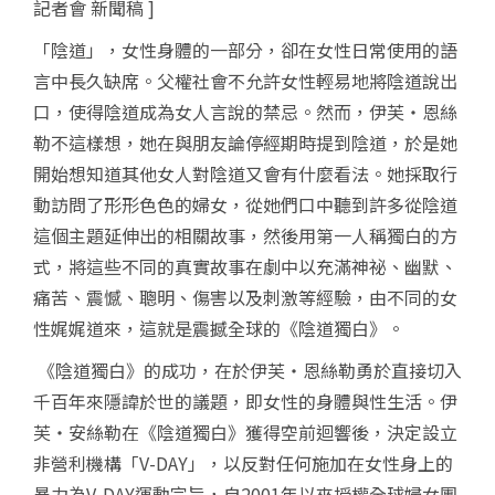
記者會 新聞稿
]
「陰道」，女性身體的一部分，卻在女性日常使用的語
言中長久缺席。父權社會不允許女性輕易地將陰道說出
口，使得陰道成為女人言說的禁忌。然而，伊芙‧恩絲
勒不這樣想，她在與朋友論停經期時提到陰道，於是她
開始想知道其他女人對陰道又會有什麼看法。她採取行
動訪問了形形色色的婦女，從她們口中聽到許多從陰道
這個主題延伸出的相關故事，然後用第一人稱獨白的方
式，將這些不同的真實故事在劇中以充滿神祕、幽默、
痛苦、震憾、聰明、傷害以及刺激等經驗，由不同的女
性娓娓道來，這就是震撼全球的《陰道獨白》。
《陰道獨白》的成功，在於伊芙‧恩絲勒勇於直接切入
千百年來隱諱於世的議題，即女性的身體與性生活。伊
芙
‧
安絲勒在《陰道獨白》獲得空前迴響後，決定設立
非營利機構「
V-DAY
」，以反對任何施加在女性身上的
暴力為
V-DAY
運動宗旨，自
2001
年以來授權全球婦女團