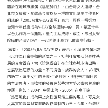
體於在地城市搬演《陰道獨白》。由台灣女人連線、台
北市女權會、勵馨基金會以及一群跨文化劇場工作者所
組成的「
2005
台北
V-DAY
團隊」表示，經過一番努力，
台灣今年首度成為
V-DAY
全球運動中的一員，希望今年
以台北作為一個起點，繼而由點成線、成面，串出女聲
喧嘩的台灣
V-DAY
，一起將終止暴力化做實際行動。
再者，「
2005
台北
V-DAY
團隊」表示，小劇場的演出常
可以作為社會運動的形式之一，批判社會現狀與表達基
層的真實聲音。當《陰道獨白》在全球各城市演出時，
也展現出這樣的力量。不同膚色、族群的女人，以相異
的語言，演出女性的身體
/
生命經驗，挑戰著每個社會
的主流思考，而這樣的發聲在某些地方勢必遭遇禁演的
命運，例如：
2004
年中國上海、
2005
年在烏干達，
「妨害風化」成為禁止女性發聲最主要的理由，可見女
人真實的聲音具有撼動現存體制的力量。今年，台灣終