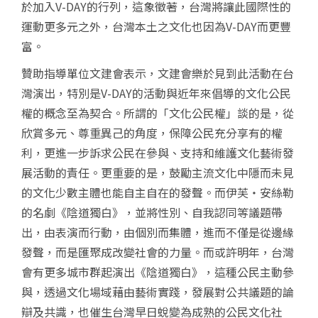
於加入
V-DAY
的行列，這象徵著，台灣將讓此國際性的
運動更多元之外，台灣本土之文化也因為
V-DAY
而更豐
富。
贊助指導單位文建會表示，文建會樂於見到此活動在台
灣演出，特別是
V-DAY
的活動與近年來倡導的文化公民
權的概念至為契合。所謂的「文化公民權」談的是，從
欣賞多元、尊重異己的角度，保障公民充分享有的權
利，更進一步訴求公民在參與、支持和維護文化藝術發
展活動的責任。更重要的是，鼓勵主流文化中隱而未見
的文化少數主體也能自主自在的發聲。而伊芙‧安絲勒
的名劇《陰道獨白》，並將性別、自我認同等議題帶
出，由表演而行動，由個別而集體，進而不僅是從邊緣
發聲，而是匯聚成改變社會的力量。而或許明年，台灣
會有更多城市群起演出《陰道獨白》，這種公民主動參
與，透過文化場域藉由藝術實踐，發展對公共議題的論
辯及共識，也催生台灣早日蛻變為成熟的公民文化社