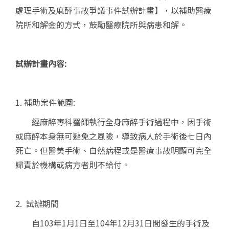
處理手術及麻醉事故爭議事件試辦計畫】，以補助醫療
院所和解金的方式，鼓勵醫療院所與病患和解。
試辦計畫內容:
1.
補助案件範圍:
經麻醉專科醫師執行全身麻醉手術過程中，因手術
或麻醉本身無可避免之風險，導致病人於手術後七日內
死亡。但醫美手術、自然病程或是醫療事故明顯可完全
歸責於機構或病方者則不給付。
2.
試辦期間
自
103
年
1
月
1
日至
104
年
12
月
31
日間發生的手術及