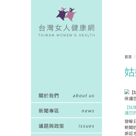
首頁
姑
關於我們
about us
【姑
新聞專區
news
護您
發報日
議題與政策
issues
新聞近
訴訟