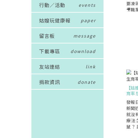
要凍
行動／活動
events
🎥
列1
姑嫂玩健康報
paper
留言板
message
下載專區
download
友站連結
link
捐款資訊
donate
【姑
育率 
發報日
新聞近
就沒
療法
鼠？
列】