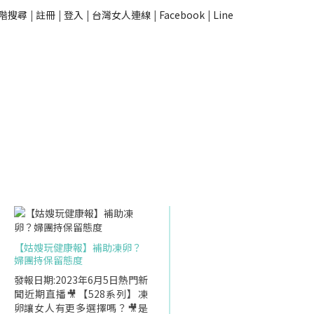
階搜尋
|
註冊
|
登入
|
台灣女人連線
|
Facebook
|
Line
【姑嫂玩健康報】補助凍卵？
婦團持保留態度
發報日期:2023年6月5日熱門新
聞近期直播🎥【528系列】凍
卵讓女人有更多選擇嗎？🎥是