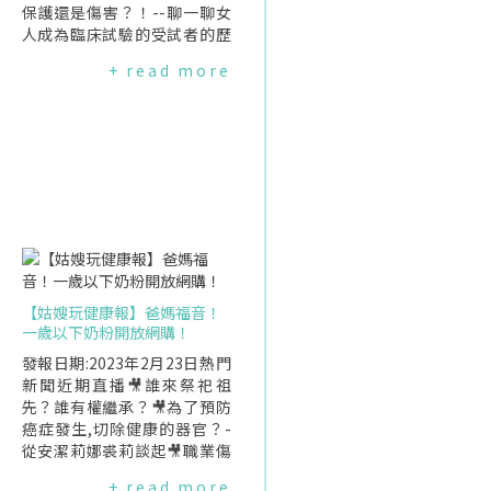
保護還是傷害？！--聊一聊女
人成為臨床試驗的受試者的歷
史🎥在人生謝幕時,你想要留下
+ read more
怎樣的身影？🎥職業傷病史中
的女性面貌系列12－三星帝國
半導體產業罹癌女工的抗爭
【姑嫂玩健康報】爸媽福音！
一歲以下奶粉開放網購！
發報日期:2023年2月23日熱門
新聞近期直播🎥誰來祭祀祖
先？誰有權繼承？🎥為了預防
癌症發生,切除健康的器官？-
從安潔莉娜裘莉談起🎥職業傷
病史中的女性面貌系列9—工作
+ read more