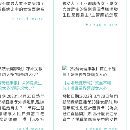
卵不問男人要不要凍精？
視女人？！--聊聊仇女、厭女
職業傷病史中的女性面貌系
言論背後的性別意涵🎥職場發
3－著火的芭蕾舞者
生性騷擾雇主/主管應該怎麼
+ read more
做？🎥沒有被性騷擾過的女人
+ read more
請舉手！
嫂玩健康報】凍卵挽救生
【姑嫂玩健康報】貧血不輕
想太多?還是想太少?
忽！婦團醫界齊護女人心
期:2023年4月25日熱門
發報日期:2023年3月28日熱門
期直播🎥外遇離家,難道
新聞近期直播🎥38婦女節前,聊
有離婚自由？！🎥再生醫
聊年度性別統計圖像🎥【為女
怎樣讓人民自費當白老
著紅直播間】妳,為什麼要注意
說給你聽！🎥【528系
貧血？🎥職業傷病史中的女性
補助凍卵是福利嗎？🎥職
面貌系列10—從1911年紐約三
+ read more
+ read more