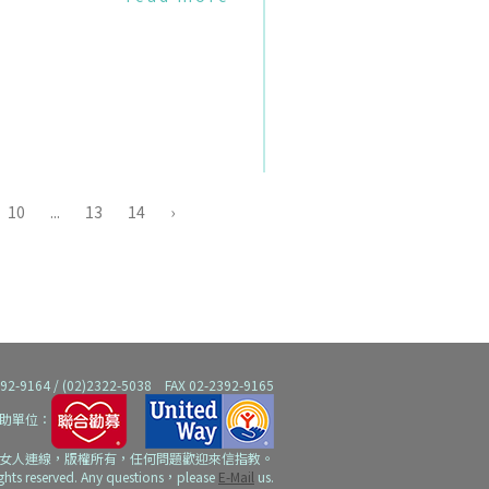
久站、走動、高跟鞋,讓你腳
痛、下背痛嗎？🎥用台語說書
給你聽:父產科
10
...
13
14
›
64 / (02)2322-5038 FAX 02-2392-9165
助單位：
女人連線，版權所有，任何問題歡迎來信指教。
ights reserved. Any questions，please
E-Mail
us.