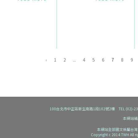
病史中的女性面貌系列11
角工廠大火到2013年孟加拉RA
立在女工健康犧牲下的經
NA大樓倒塌🎥【528系列】凍
-RCA
卵為生育按下暫停鍵？
‹
1
2
...
4
5
6
7
8
9
100台北市中正區新生南路1段102號2樓 TEL (02)-2392-91
本網站補
本網站全部圖文係屬台灣
Copyright c 2014 TWH All r