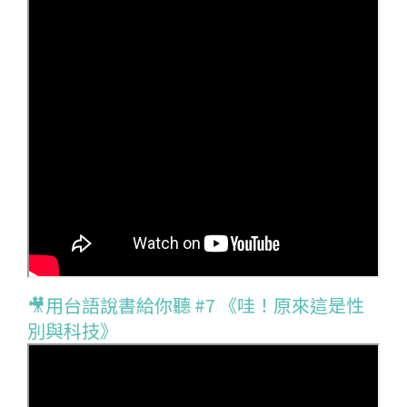
🎥用台語說書給你聽 #7 《哇！原來這是性
別與科技》