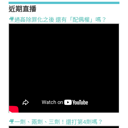
近期直播
🎥通姦除罪化之後 還有「配偶權」嗎？
🎥一劑、兩劑、三劑！還打第4劑嗎？