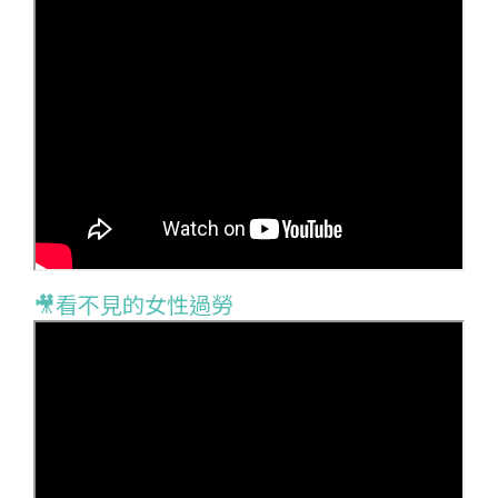
🎥看不
見的女性過勞