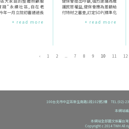
罩的方式進行,企圖引起人
社區大家庭的整體照顧服
理相關公民參與活動.』,因此審
健保會提出呼籲,強烈建議為維
於訴求的關注；母親為了
,實踐"永續社區,自在老
議差額給付之品項前,所必須辦
護民眾權益,健保會應為差額給
乳當街解衣,暴露乳房,凡
！今年一月立院初審通過長
理之公聽會或相關專家、病友
付特材之審查,訂定SOP(標準化
種,沒有人會覺得不妥或違
務法,據悉此法係為"長照
團體之諮詢會議,自屬於第五條
流程),以遏止無效之討論！民眾
+ read more
+ read more
以,當眾脫胸罩到底有沒有
"鋪路,將於民國105年銜
之法定職掌範圍之內.『擴大參
自費之差額給付特材恐激增根
？這要看這個行為有沒有
照保險法".但是,我們發
與、資訊公開』乃健保改革之
據民國99年健保法修法之時健
及正當性而定.由此看來,
行政院"長期照護服務網計
重要精神之一,亦是民主社會之
保局的統計資料,一年約四萬餘
妹要脫胸罩應是她的自由,
一期)－102年至105年"核
重要基石,仍籲請鄭主任委員及
人使用差額給付之特材,平均每
乎並非為了某種特定的訴
並不脫窒礙難行的現行長
健保會所有代表,應秉持擴大民
人花費約為51000元,且同一品
而可能引來怪叔叔的眼光.
架構.去年(2013)12月於
眾參與之理念,相關重大事項應
項不同醫院間之自費價格差異
‹
1
2
...
7
8
9
10
11
12
程中並未露點或裸身,並沒
院審議長照服務法草案時,
要求幕僚協助辦理包含公聽會
頗大,甚至數倍,顧此,健保法修
"社會秩序維護法".對比
照顧政策聯盟(以下簡
在內之各種必要之公民活動,以
法之初,民間團體擔心一旦開放
陳為廷脫掉上衣裸露上身,
照聯盟")曾發表聲明指出,
求反映民意.謹慎建立兼顧保險
特材得以差額給付,會形成氾濫,
對雞排妹脫胸罩出現負面
院版草案有"僅是長照機構
需要與醫療品質管理之監理指
造成民眾過度負擔,因此於健保
,我們會發現社會以雙重標
,何能滿足長照需
標本次討論事項為全民健保業
法第45條第一項要求健保署除
待男女的身體,男人脫去T
、"排除彈性與創新,新型
務監理架構與指標建置案,至為
必須將差額給付之產品交付健
裸露身體,大家以平常心看
將如何發展？"、"無視於
重要！本案委由國內對於醫療
保會審查外,更必須在開放差額
但當一個女性只是脫掉胸罩
照顧服務員的特性,如何擴
品質研究相當傑出之臺大鐘國
給付的同時訂定醫療機構向民
100台北市中正區新生南路1段102號2樓 TEL (02)-2392-91
著衣,卻必須面對外界批
務人力？"、"扼殺了地方
彪教授進行,然本案之監理指標
眾收取自費之『上限價』,避免
面示範".因為社會的偷窺
與民主參與"等四大缺失,
討論初案,卻是由幕僚人員從中
市場價格失調,然103年以來,已
本網站補
而讓女性處處受限,承受的
張長照政策之建構應重新
教授之研究案之建議中『自行
經有四項差額給付之特材進入
本網站全部圖文係屬台灣
力,這是不公平的.當我們
"輕重兼顧、積極預防並縮
篩檢』或新增部分指標後,交由
健保會審議,且無一產品訂定民
Copyright c 2014 TWH All r
樣的父權文化現實下,接
度需求"、"長照與醫療二
健保會委員討論決定,其中可見
眾自費之上限價格,民間健保會