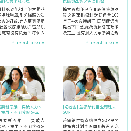
檢討社會偷窺心理
保險與品質之監理指標
雞排妹於凱道上的大腸花
擴大參與並建立兼顧保險與品
現場脫胸罩,引起媒體的注
質之監理指標針對健保會103
社會的評論,有人更質疑是
年第4次會議議程,民間健保會
社會秩序維護法".當眾脫
提出下回應,認為健保會在政策
到底有沒有問題？每個人
決定上,應有擴大民眾參與之規
決定自己衣著的自由,胸罩
劃,並且建立兼顧保險與品質之
+ read more
+ read more
套、裙褲一樣都是衣服,穿
監理指標.擴大民眾參與為健保
,是很自然的.然而,因為
會之法定職掌與義務根據103
及內褲是遮蓋身體隱私的
年第三次會議紀錄顯示,健保會
貼身衣物,間接地變成是個
會議主席鄭守夏在差額品項議
密的一部分,甚至帶有性的
題討論上,對於委員建議『必要
因此,當眾脫掉這些貼身衣
時可召開公聽會或與相關專
會有意或無意地迎合了社會
家、病友團體召開諮詢會議』
慾,也可能讓在場的人們覺
之提案,予以否決,除認為健保會
、不舒服.所以,社會形成
不會比健保署『專業』外,另召
成文的共識,認為這樣的行
開公聽會亦不符健保會『權
妥當的.過去,許多社會運
責』,卻鼓勵健保會委員進行私
需要新思維─突破人力、
[記者會] 差額給付審查應建立
了突破禁忌、抗議政府、
下徵詢,實為不妥.依健保法第五
使用、空間障礙 建立...
SOP
權益,參與者會採取比當眾
條第三項之規定與精神:『健保
罩更強烈的手段,如裸奔、
需要新思維──突破人
會委員於審議、協議重要事項
差額給付審查應建立SOP民間
身體全部或一部分、集體
服務、使用、空間障礙建
前,應先蒐集民意,必要時並得辦
健保會針對本周四即將召開之