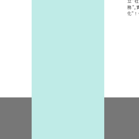
丟胸
立"
們對
務"
哺育母
化"
此種
照服
法.所
服務網
不妥
接"長
必要性
現,
雞排
畫(第
但似
定本
求,反
照制度
然過
立法
有觸犯
普及
之前
稱"普
社會
行政
觀感
管理
準看
求？"
恤,
服務
待,
基層
而仍
展服
評"負
自治
心理,
並主
龐大壓
思考
在這
減重