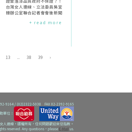
經費來源為"醫療發展基金",申
證金落漆品質政府不保證？！
請與受償的主體是參與試辦計
台灣女人連線、立法委員吳宜
畫的醫療院所,而非婦女,導致某
臻辦公室聯合記者會會後新聞
些狀況下發生的生產事故,婦女
稿原址瀏覽率:440262013年1
+ read more
無法得到補償,尤其是偏鄉婦女,
月,衛生署為解決醫美亂象,宣布
例如:在醫療院所以外的場所生
推動美容醫學機構認證,以提升
產、就診的醫療機構未加入試
醫療品質,並由財團法人醫院評
辦計畫等等；其次,雖然在試辦
鑑暨醫療品質策進會執行,鼓勵
計畫推行後,生產糾紛的訴訟大
醫美醫療機構以自願參與的方
大減少,但是由於相關通報及檢
式參加認證.政策實施已經一年,
13
...
38
39
›
討機制並未確實執行,同時,案件
通過認證的醫療機構全台卻只
審查時,並不作事故的評鑑,所
有3%,即使是已通過認證的醫
以,未能達成"有效改善、促使
療機構,竟然還出現違法情事,衛
醫療品質提升"之計畫目的.因
福部卻誇言要提升醫療品質,民
試辦計畫沒有法律授權,政府無
眾的醫療安全及品質難以保
法編列公務預算設立基金,使受
障！政策推動無力認證成效不
償主體回歸到所有的婦女；因
彰截至目前為止,全台大約有80
為沒有法律授權保障,醫事人員
0家醫美醫療機構,但僅有43家
64 / (02)2322-5038 FAX 02-2392-9165
不敢據實以報,無法得到真相；
提出申請醫美品質認證,計有25
因為沒有法律授權,無法強制醫
家通過,亦即全台申請機構僅
助單位：
療院所落實事故通報及建立除
5%,通過的只有3%.不僅全台多
女人連線，版權所有，任何問題歡迎來信指教。
錯機制.凡此種種,都是因為沒有
所集團式經營的連鎖醫美診所
ights reserved. Any questions，please
E-Mail
us.
立法,導致補償機制無法發揮應
如韓風、愛爾麗、元和雅等未