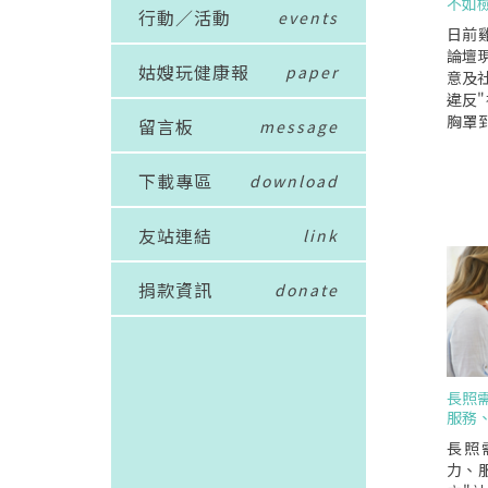
不如
行動／活動
events
日前
論壇
姑嫂玩健康報
paper
意及
違反"
胸罩
留言板
message
擁有
和外
下載專區
download
脫之間
胸罩
部分
友站連結
link
人私
意味.
捐款資訊
donate
物,
偷窺
得尷尬
了不
為是不
長照
動為
服務、
爭取
脫胸
長照
裸露
力、