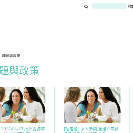
進
議題與政策
題與政策
 2014/04/23 批評脫胸罩
[記者會] 擴大參與 並建立兼顧