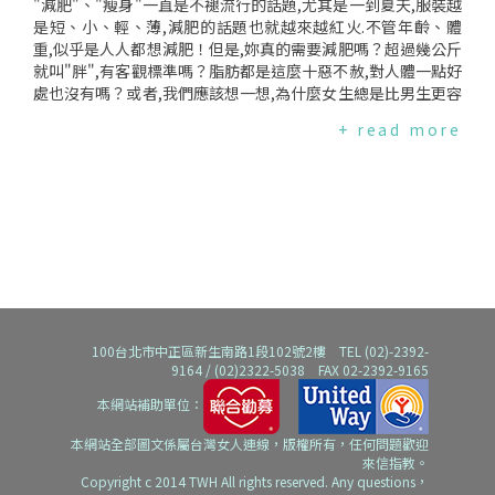
"減肥"、"瘦身"一直是不褪流行的話題,尤其是一到夏天,服裝越
是短、小、輕、薄,減肥的話題也就越來越紅火.不管年齡、體
重,似乎是人人都想減肥！但是,妳真的需要減肥嗎？超過幾公斤
就叫"胖",有客觀標準嗎？脂肪都是這麼十惡不赦,對人體一點好
處也沒有嗎？或者,我們應該想一想,為什麼女生總是比男生更容
易覺得自己胖,更容易覺得自己的身材一點都不標準,就算有100
+ read more
個人告訴妳"不會啊！我覺得妳的身材剛剛好.",但是妳一點都不
會相信,妳覺得大家都在呼弄妳.這到底是為什麼呢？我過胖了
嗎?該減肥了嗎?檢測體重是否過重的方法不少,除了"自由心
證"等一些較"奇怪"的方法外,(例如:有些人自由心證認為自己永
遠都是過胖,這樣的人常以二、三十歲的成年人體格,卻穿不下童
裝來當作自己過胖的證據.),除此之外,國際上常用的檢測方式是
BMI值.什麼是BMI？就是身體質量指數(BodyMassIndex,BMI),
其計算方式如下:BMI=體重(公斤)／身高的平方(平方公尺).行政
院衛生署將成人標準身體質量指數(BMI)設定在18.5~24.BMI小
於18.5為體重過輕,而BMI值介於24~27為過重.BMI值介於27~30
100台北市中正區新生南路1段102號2樓 TEL (02)-2392-
為輕度肥胖,BMI值介於30~35為中度肥胖,BMI於35為重度肥胖.
9164 / (02)2322-5038 FAX 02-2392-9165
再者,根據亞太地區肥胖指標則指出,因為亞洲人口的特質與歐美
不同,因此BMI值必須向下調整,也就是說,BMI18.5~23屬於標準
本網站補助單位：
體重,23~24.9則是過重,BMI超過25,即列名肥胖一族.舉例來說,
本網站全部圖文係屬台灣女人連線，版權所有，任何問題歡迎
一身高160公分,體重55公斤的女生,BMI值＝55÷(1.6×1.6)＝2
來信指教。
1.48,屬於標準體重的範圍,還不需要減重.如果同樣身高,75公斤,
Copyright c 2014 TWH All rights reserved. Any questions，
則BMI值＝29.30,即屬於過重了.所以,算一算,妳過重了嗎?!而一