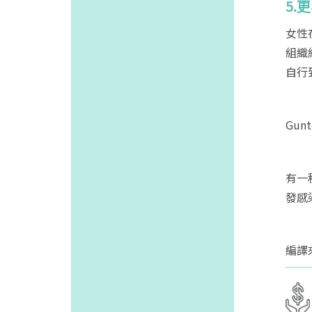
5.
女性
組織
自行
Gu
有一
發感
編譯