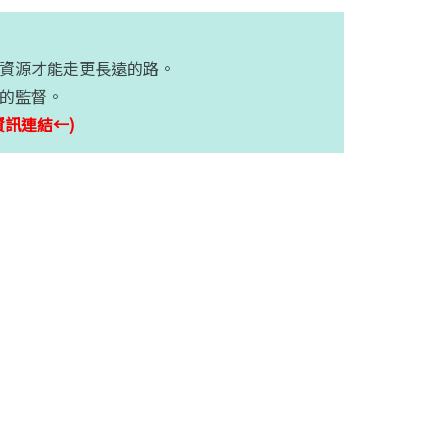
資源才能走更長遠的路。
的監督。
資訊連結←)