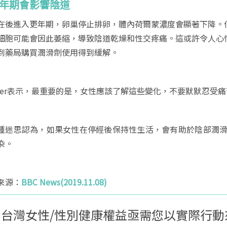
更年期會影響陰道
在後進入更年期，卵巢停止排卵，體內荷爾蒙濃度會顯著下降。
細胞可能會因此萎縮，導致陰道乾燥和性交疼痛。這或許令人心
到藥局購買潤滑劑使用得到緩解。
nter表示，最重要的是，女性應該了解這些變化，不要默默忍受
種迷思認為，如果女性在停經後保持性生活，會有助於陰部潤滑，
染。
來源：
BBC News(2019.11.08)
台灣女性/性別健康權益亟需您以實際行動