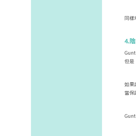
同樣
4.
Gu
但是
如果
當保
Gu