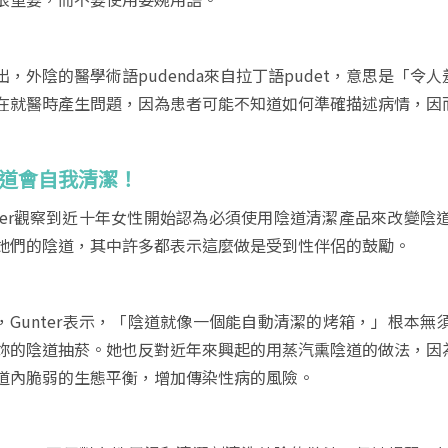
出，外陰的醫學術語pudenda來自拉丁語pudet，意思是「
在就醫時產生問題，因為患者可能不知道如何準確描述病情，因
陰道會自我清潔！
nter觀察到近十年女性開始認為必須使用陰道清潔產品來改變陰
她們的陰道，其中許多都表示這麼做是受到性伴侶的鼓勵。
，Gunter表示，「陰道就像一個能自動清潔的烤箱，」根本
妳的陰道抽菸。她也反對近年來興起的用蒸汽熏陰道的做法，因
道內脆弱的生態平衡，增加傳染性病的風險。