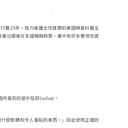
行醫25年，致力維護女性健康的美國婦產科醫生
ble）。該書出版後在多國暢銷熱賣，書中有許多實用性建
到的是外陰部(vulva)。
像是什麼骯髒和令人羞恥的東西。」因此使用正確的