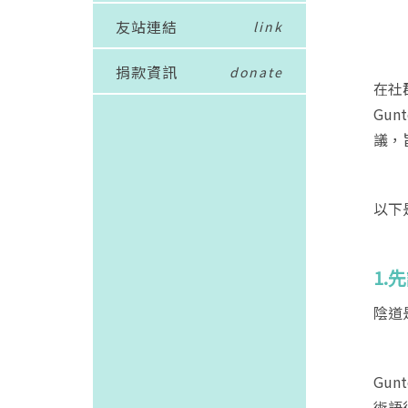
友站連結
link
捐款資訊
donate
在社
Gu
議，
以下
1.
先
陰道
Gu
術語