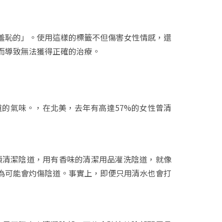
令人羞恥的」。使用這樣的標籤不但傷害女性情感，還
而導致無法獲得正確的治療。
道的氣味。，在北美，去年有高達57%的女性曾清
無須清潔陰道，用有香味的清潔用品灌洗陰道，就像
為可能會灼傷陰道。事實上，即便只用清水也會打