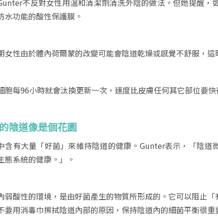
Gunter不反對女性用溫和清潔劑清洗外陰的做法。但她提醒
防水功能的酸性保護膜。
期女性由於體內荷爾蒙的改變可能會陰道乾燥或感覺不舒服，這
細胞每96小時就會汰換更新一次，速度比皮膚任何其它部位要快
妳的陰道像是個花園
中含有大量「好菌」來維持陰道的健康。Gunter表示，「陰
生態系統的健康。」。
內弱酸性的環境，是由好菌產生的物質所形成的。它可以阻止「
不要用消毒巾擦拭陰道內部的原因，保持陰道內的細菌平衡很重