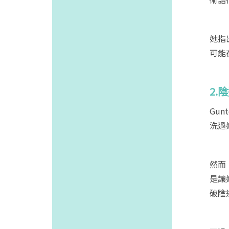
她指
可能
2.
Gu
洗過
然而
是讓
破陰