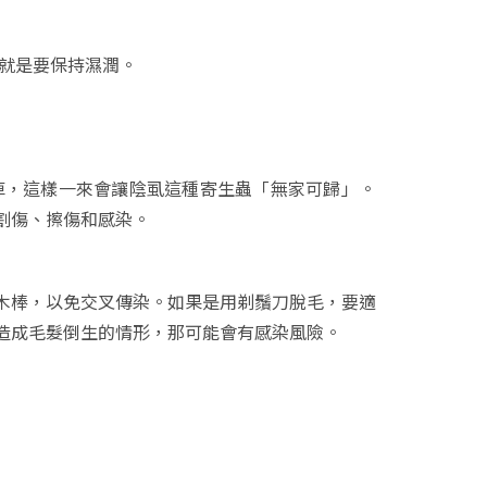
膚就是要保持濕潤。
除掉，這樣一來會讓陰虱這種寄生蟲「無家可歸」。
割傷、擦傷和感染。
木棒，以免交叉傳染。如果是用剃鬚刀脫毛，要適
造成毛髮倒生的情形，那可能會有感染風險。