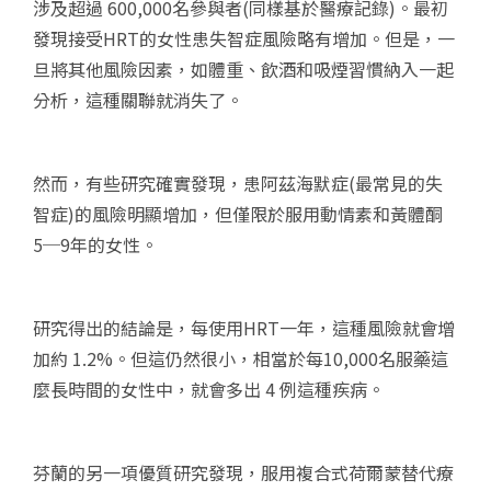
涉及超過 600,000名參與者(同樣基於醫療記錄)。最初
發現接受HRT的女性患失智症風險略有增加。但是，一
旦將其他風險因素，如體重、飲酒和吸煙習慣納入一起
分析，這種關聯就消失了。
然而，有些研究確實發現，患阿茲海默症(最常見的失
智症)的風險明顯增加，但僅限於服用動情素和黃體酮
5─9年的女性。
研究得出的結論是，每使用HRT一年，這種風險就會增
加約 1.2%。但這仍然很小，相當於每10,000名服藥這
麼長時間的女性中，就會多出 4 例這種疾病。
芬蘭的另一項優質研究發現，服用複合式荷爾蒙替代療