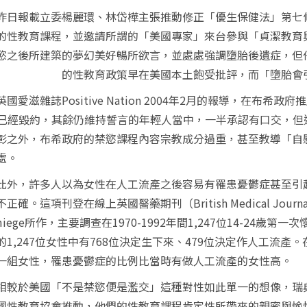
報載立委楊麗環、林岱樺主張推動修正「優生保健法」第七條
的性教育課程，並邀請所謂的「美國專家」來台參與「貞潔教育
慾之後所建築的夢幻美好暢所欲言，並處處強調墮胎後遺症，但
的性教育政策早在美國本土飽受批評，而「墮胎會
英國愛滋雜誌
Positive Nation 2004
年
2
月的報導，在布希政府推
已經毀約，其餘仍維持誓言的年輕人當中，一半承認有口交，但
彰之外，布希政府的禁慾課程內容宗教成分過重，甚至教導「自
處。
，許多人以為女性在人工流產之後容易有罹患憂鬱症甚至引起
不正確。這項刊登在線上英國醫藥期刊（
British Medical Journa
iege
所作，主要調查在
1970-1992
年間
1,247
位
14-24
歲第一次
的
1,247
位女性中有
768
位決定生下來、
479
位決定作人工流產。
一組女性，罹患憂鬱症的比例比當時有做人工流產的女性高。
於美國「不是禁慾便是濫交」這種對性如此單一的想像，瑞典
國性教育協會推動，他們的性教育課程肯定性所帶來的親密與愉