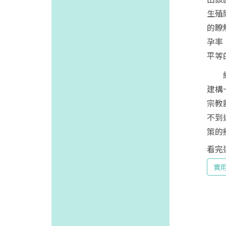
生殖
的瞭
孕率
平等
經由
建構
宗教
不到
策的
看完
實