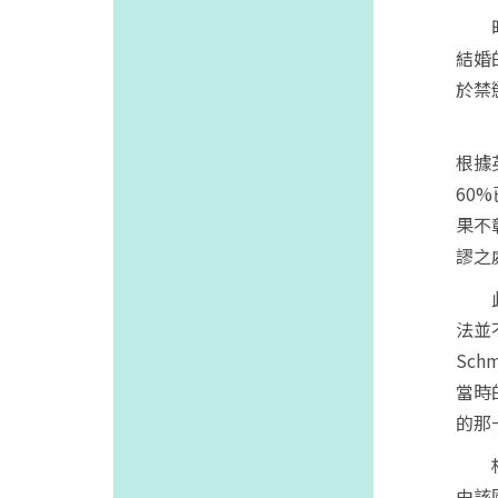
昨日
結婚
於禁
根據
60%
果不
謬之
此外
法並
Schm
當時
的那
相較
由該