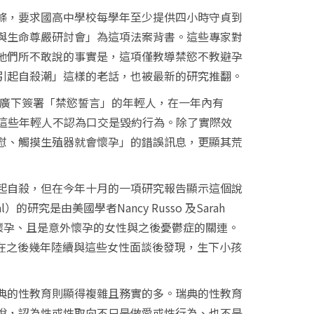
，要求國高中學校每學年至少提供四小時守貞到
與生命尊嚴研討會」為這項法案背書。這些專家對
他們所不敢說的事實是，這項僅教導禁慾不教避孕
引起自殺潮」這樣的老話，也被最新的研究推翻。
廣下簽署「禁慾誓言」的年輕人，在一年內有
這些年輕人不認為口交是毀約行為。除了實際效
慰、觸摸生殖器就會懷孕」的錯誤訊息，更顯其荒
自殺，但在今年十月的一項研究報告顯示這個說
l
）的研究是由美國學者
Nancy Russo
及
Sarah
懷孕、且是意外懷孕的女性與之後憂鬱症的關連。
在之後幾年陸續與這些女性面談後發現，生下小孩
的性教育則顯得複雜且務實的多。瑞典的性教育
悅，認為性或性取向不只是做愛或性行為、也不是