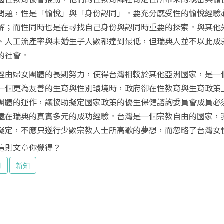
問題，性是「愉悅」與「身份認同」。要充分感受性的愉悅經驗
解；而性同時也是在尋找自己身份與認同時重要的探索。與其他
、人工流產率與未婚生子人數都達到最低，但瑞典人並不以此成
的社會。
婦女團體的長期努力，使得台灣相較於其他亞洲國家，是一個
一個更為友善的生育與性別環境時，政府卻在性教育與生育政策
團體的運作，讓協助擬定國家政策的優生保健諮詢委員會成員必
遠在瑞典的真實多元的成功經驗。台灣是一個宗教自由的國家，
擬定，不應只遂行少數宗教人士所高歌的夢想，而忽略了台灣女
這則文章你覺得？
用
新知