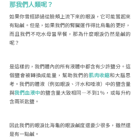
那我們人類呢？
如果你曾經舔過從臉頰上流下來的眼淚，它可能嘗起來
有點鹹。但是，如果我們的腎臟運作得比烏龜的更好，
而且我們不吃水母當早餐，那為什麼眼淚仍然是鹹的
呢？
是這樣的，我們體內的所有液體中都含有少許鹽分。這
個鹽會被轉換成能量，幫助我們的
肌肉收縮
和大腦思
考。我們的體液（例如眼淚、汗水和唾液）中的鹽含量
與
我們血液中
的鹽含量大致相同—不到1％，或每升約
含兩茶匙鹽。
因此我們的眼淚比海龜的眼淚鹹度還要少很多，雖然還
是有一點鹹。