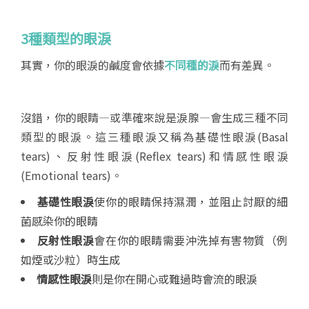
3
種類型的眼淚
其實，你的眼淚的鹹度會依據
不同種的淚
而有差異。
沒錯，你的眼睛—或準確來說是淚腺—會生成三種不同
類型的眼淚。這三種眼淚又稱為基礎性眼淚(Basal
tears)、反射性眼淚(Reflex tears)和情感性眼淚
(Emotional tears)。
基礎性眼淚
使你的眼睛保持濕潤，並阻止討厭的細
菌感染你的眼睛
反射性眼淚
會在你的眼睛需要沖洗掉有害物質（例
如煙或沙粒）時生成
情感性眼淚
則是你在開心或難過時會流的眼淚