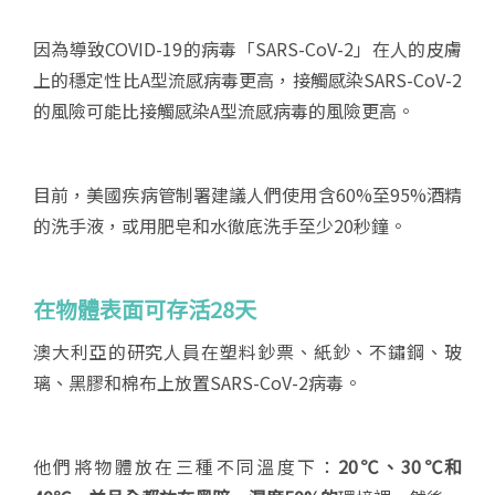
因為導致COVID-19的病毒「SARS-CoV-2」在人的皮膚
上的穩定性比A型流感病毒更高，接觸感染SARS-CoV-2
的風險可能比接觸感染A型流感病毒的風險更高。
目前，美國疾病管制署建議人們使用含60%至95%酒精
的洗手液，或用肥皂和水徹底洗手至少20秒鐘。
在物體表面可存活28
天
澳大利亞的研究人員在塑料鈔票、紙鈔、不鏽鋼、玻
璃、黑膠和棉布上放置SARS-CoV-2病毒。
他們將物體放在三種不同溫度下：
20
℃、30
℃和