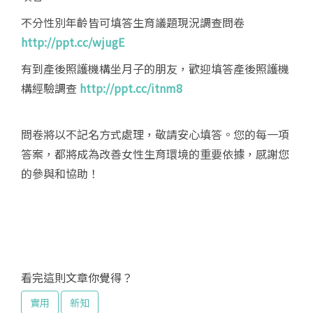
不分性別年齡皆可填答
生育議題現況調查問卷
http://ppt.cc/wjugE
️有到產後照護機構坐月子的朋友，歡迎填答
產後照護機
構經驗調查
http://ppt.cc/itnm8
問卷將以不記名方式處理，敬請安心填答。您的每一項
答案，都將成為改善女性生育環境的重要依據，感謝您
的參與和協助！
看完這則文章你覺得？
實用
新知