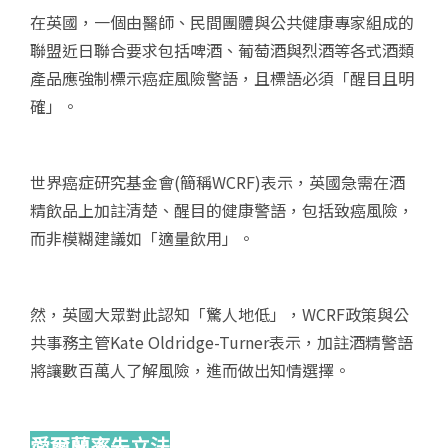
在英國，一個由醫師、民間團體與公共健康專家組成的
聯盟近日聯合要求包括啤酒、葡萄酒與烈酒等各式酒類
產品應強制標示癌症風險警語，且標語必須「醒目且明
確」。
世界癌症研究基金會(簡稱WCRF)表示，英國急需在酒
精飲品上加註清楚、醒目的健康警語，包括致癌風險，
而非模糊建議如「適量飲用」。
然，英國大眾對此認知「驚人地低」，WCRF政策與公
共事務主管Kate Oldridge-Turner表示，加註酒精警語
將讓數百萬人了解風險，進而做出知情選擇。
愛爾蘭率先立法