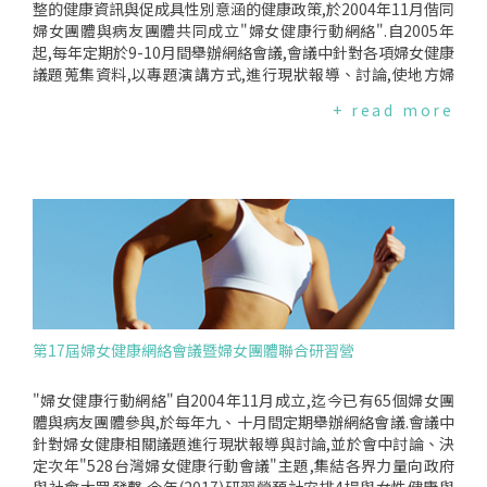
整的健康資訊與促成具性別意涵的健康政策,於2004年11月偕同
婦女團體與病友團體共同成立"婦女健康行動網絡".自2005年
起,每年定期於9-10月間舉辦網絡會議,會議中針對各項婦女健康
議題蒐集資料,以專題演講方式,進行現狀報導、討論,使地方婦
女團體得以結合自身經驗與資源,共同找出可行的合作方式,集結
+ read more
力量向大眾與政府發聲.2017年研習營課程包含"2017婦女健康
重要議題"、"運動與性別"、"婦女常見疾病與保健"及"通姦除
罪？"等女性健康議題的分享與討論,並召開"婦女健康網絡會
議",與網絡成員代表共同商議2017年"為女著紅日"及2017年52
8台灣婦女健康行動主題,經過一番討論後,決議明年528台灣婦
女健康行動會議延續以"生育健康"作為重點議題.活動照片專題
演講一《2017年熱門性別健康議題》專題演講二《運動與性
別》專題演講三《婦女常見疾病與保健》議題探討《通姦除
罪？》
第17屆婦女健康網絡會議暨婦女團體聯合研習營
"婦女健康行動網絡"自2004年11月成立,迄今已有65個婦女團
體與病友團體參與,於每年九、十月間定期舉辦網絡會議.會議中
針對婦女健康相關議題進行現狀報導與討論,並於會中討論、決
定次年"528台灣婦女健康行動會議"主題,集結各界力量向政府