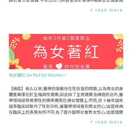
與社會大眾發聲.今年(2017)研習營預計安排4場與女性健康與
權益相關的專題演講,包括"2017熱門健康議題"、"運動與性
+ read more
別"、"女性尿失禁"及"通姦除罪化",歡迎婦女健康網絡成員、
關心性別健康的團體代表或一般民眾報名參加,詳細活動內容請
見下方資訊.-------------------------活動內容及議程*時間:201
7年9月15日(五)13:30至16日(六)15:00*地點:劍潭海外青年活動
中心(台北市中山北路4段16號)*對象:婦女健康網絡成員、關心
性別健康的團體代表或一般民眾,約50人*費用:*婦女健康網絡成
員及關心性別健康的團體代表:補助雙北市以外之團體2人住宿
費及1人交通費,以曾合辦528相關活動之網絡成員優先.交通費
說明:指搭乘飛機、高鐵、船舶、火車、捷運及計程車之費用,請
務必提供票根或購票證明.〈註1〉搭乘飛機者須檢附登機證存
根；〈註2〉搭乘計程車者限市區短程,應註明、乘車日期、搭
為女著紅 Go Red for Women！
乘者姓名、事由、起迄地點、金額.*一般民眾(報名以團體代表
為優先,若滿額個人將列為候補):免費,住宿及交通煩請自理.*會議
議程:(暫定)2017年9月15日時間內容主講人13:30－14:0030分
【緣起】長久以來,醫學的發展存在性別盲的問題,以為男女的身
報到14:00－14:3030分相見歡14:30－15:3060分【專題演講】
體差異僅在於生殖與性健康,因此除了生育健康及婦癌防治外,醫
2017熱門健康議題台灣女人連線代表15:30－16:0030分下午茶
學領域經常將男性的標準應用在婦女健康上.然而,近十幾年越來
16:00－17:3090分【專題演講】運動與性別台灣大學體育室曾
越多臨床試驗作了性別分析,讓醫學領域看到男女的心/血管疾病
郁嫻副教授17:30－18:0030分Checkin18:00－19:3090分餐敘1
在臨床上的表現有所不同.為了提升國際社會對女性心/血管健康
9:30－Freetime2017年9月16日時間內容主講人07:30－08:50
的意識,世界心臟聯盟(WorldHeartFederation)推動"GoRedfo
+ read more
80分早餐/退房08:50－09:0010分報到09:00－09:3030分填問
rWomen為女著紅",敦促其會員國每年各自訂定日期舉行GoRe
卷拿小禮物09:30－11:0090分【專題演講】女性尿失禁中山醫
dforWomen行動.除了邀請民眾以"著紅"象徵重視女人心外,也