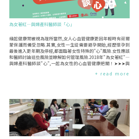
為女著紅—與婦產科醫師談「心」
緣起健康常被視為理所當然,女人心血管健康更因年輕時有荷爾
蒙保護而備受忽略.其實,女性一生從需要避孕開始,經歷懷孕到
最後進入更年期及停經,都面臨著女性特殊的"心"風險.女性應該
和醫師討論這些風險並瞭解如何管理風險.2018年"為女著紅"—
與婦產科醫師談"心",一起為女性的心血管健康把關！➤➤➤與
婦產科醫師談"心"衛教單張❤【為女著紅,抽好禮】⇛活動步驟:
+ read more
1.3/9(五)為女著紅日,穿上紅色衣飾並拍照2.上傳至"個人"臉書,
同時標籤#TAIWAN為女著紅⇛參加上述活動,關心女性心血管健
康,有機會獲得:1.歐姆龍血壓計(1名)2.500元7-ELEVEN禮券(50
名)我們將從使用標籤#TAIWAN為女著紅的臉書朋友抽出幸運得
獎者,因此請記得將貼文設為【公開】,不然主辦單位無法看到貼
文,貼文者便無法參加抽獎活動.❤【為女著紅,為"心"而跑】健康
路跑時間:2018年3月18日上午5點半至8點半3公里樂活健走組:
星光水岸公園→直走新光路→中山二路→復興三路→復興四路
→(終點)星光水岸主會場.5公里樂活休閒組:星光水岸公園→直走
新光路→右轉中山二路→時代大道→中華五路→凱旋四路接成
功二路→(復興四路-軟體科技園區)→(終點)星光水岸主會場.費