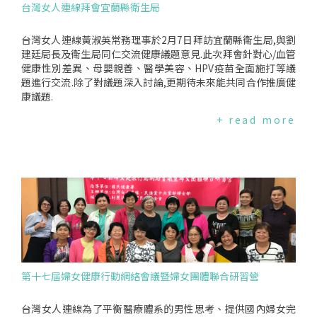
台灣女人連線拜會宜蘭縣衛生局
用:免費報到時間、流程、交通方式等資訊,請見:https://lohasn
et.tw/GoRedforWomen20180318/❤注意事項*"著紅行動"臉
書抽獎活動至2018年3月9日24:00截止,得獎名單3月16日公布
台灣女人連線黃淑英常務理事於2月7日拜訪宜蘭縣衛生局,與劉
於台灣女人連線‧台灣女人健康網粉絲專頁*得獎者請於3月20
建廷局長及衛生局同仁交流健康議題意見.此次拜會針對心/血管
日前私訊回覆得獎人資料,逾時不補*贈品將於3月底前以郵局掛
健康性別差異、母嬰親善、醫學美容、HPV疫苗全面施打等議
號寄出*贈品寄送僅限台灣地區,若因資料不全、有誤,而導致贈
題進行交流.除了對議題深入討論,更期待未來能共同合作推廣健
品郵件退回、冒領、遺失者,恕不另行補發*主辦單位台灣女人
康議題.
連線保留活動修改之權利本活動部分經費由衛生福利部國民健
+ read more
康署補助及台新國際商業銀行贊助
第十七屆婦女健康行動網絡會議暨婦女團體聯合研習營
台灣女人連線為了平衡醫療體系的男性思考、提供國內婦女完