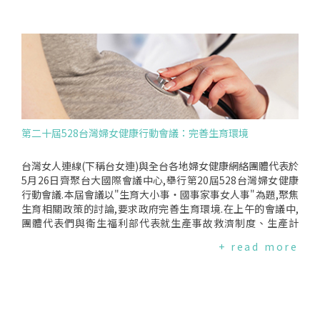
院婦產科謝卿宏主治醫師11:00－11:1010分茶敘11:10－12:106
舉辦各式活動或倡議行動,藉此充實國際社會對女性心/血管疾病
0分【專題演講】通姦除罪化台灣女人連線黃淑英常務理事12:1
的知識,並啟發他們為女性心/血管健康付出行動,讓國家政策、
0－13:3080分午餐13:30－15:0090分【會議】歷屆宣言檢視明
醫療及社會更關心女人"心",至今已有超過50個國家每年都在響
年為女著紅、528主題與計畫主持人:台灣女人連線黃淑英常務
應此活動.在台灣,心血管疾病是女性主要健康殺手.若持續忽視女
理事15:00－賦歸報名方式*方法一:於9/1(五)前,填寫線上報名表
性的心/血管疾病風險,將使台灣女性陷於健康風險.為提高台灣
單,表單網址:https://goo.gl/forms/Be5vJNUdCJHvWHss2*方
對於女性心/血管疾病的關注,台灣女人連線自2016年開始響應
法二:於9/1(五)前,下載報名表單,填寫後以E-mail或傳真回覆至
國際社會GoRedforWomen行動,訂定每年3月的第2個星期五
台灣女人連線.請於9/1(五)前完成報名程序,以利於行政準備！聯
為"為女著紅日",邀請民眾於當天穿著紅色衣飾及參與活動來提
絡人:台灣女人連線執行秘書陳苡安Email:TWLOFFICE555@G
升社會對女性心血管健康的重視.-------------------------每
第二十屆528台灣婦女健康行動會議：完善生育環境
MAIL.COM電話:(02)2392-9164傳真:(02)2392-9165
年"為女著紅日"主題不同喔！點擊圖片了解更多！2025年2024
年2023年2022年2021年2020年2019年2018年2017年2016年
台灣女人連線(下稱台女連)與全台各地婦女健康網絡團體代表於
5月26日齊聚台大國際會議中心,舉行第20屆528台灣婦女健康
行動會議.本屆會議以"生育大小事‧國事家事女人事"為題,聚焦
生育相關政策的討論,要求政府完善生育環境.在上午的會議中,
團體代表們與衛生福利部代表就生產事故救濟制度、生產計
畫、母嬰親善與坐月子等議題的現況、政策制訂與改善方向進
+ read more
行深入的討論.而針對今年主題,台灣女人連線於會前進行了"201
7生育議題調查問卷",由台女連副秘書長陳書芳報告調查結果.最
後,為提供政府完善生育環境相關政策建議,婦女健康網絡團體代
表共同擬定了第20屆528台灣婦女健康行動會議宣言.會後,婦女
健康網絡團體代表偕同立法委員李麗芬拜會衛福部,就生育相關