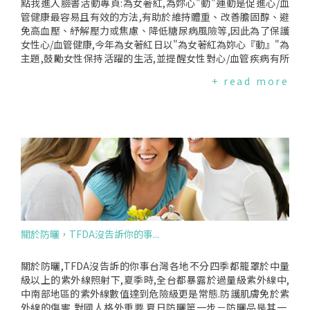
點我進入臉書活動專頁:為女著紅,為妳心"動"運動是促進心/血
管健康最容易且有效的方法,有助於維持體重、改善膽固醇、避
免高血壓、紓解壓力或焦慮、降低糖尿病風險等,因此為了保護
女性心/血管健康,今年為女著紅日以"為女著紅為妳心『動』"為
主題,鼓勵女性保持活躍的生活,並提醒女性對心/血管疾病有所
警覺,愛護妳的心！*關心女性心/血管健康好處多多！首先,在3/
+ read more
10星期五【為女著紅日】:1.穿上任何紅色衣飾,紅衣、紅指甲、
口紅等,再拍照.2.上傳個人臉書,同時使用標籤#Taiwan為女著紅
表達對女性心/血管健康的重視,將此意識傳遞出去,還有機會抽
獎:1.500元7-ELEVEN禮券(20名)2.Curves可爾姿女性30分鐘環
狀運動30天免費優惠券(10名).❤我們將從使用標籤#Taiwan為
女著紅的臉書朋友抽出幸運得獎者,因此請記得將貼文設為【公
開】,不然主辦單位無法看到貼文,貼文者便無法參加抽獎活動.*
想了解運動如何有助於女性心/血管健康,以及心/血管疾病的性
別差異↓點選下方圖片進入衛教單張↓↓點選下方圖片進入衛
教單張↓[]↓5分鐘看懂心/血管疾病性別差異↓[]❤注意事項
*"著紅行動"臉書抽獎活動至2017年3月10日24:00截止,得獎名
關於防曬，TFDA沒告訴你的事...
單3月15日公布於台灣女人連線‧台灣女人健康網粉絲專頁*得
獎者請於3月17日前私訊回覆得獎人資料,逾時不補*贈品將於3
月底前以郵局掛號寄出*贈品寄送僅限台灣地區,若因資料不
關於防曬,TFDA沒告訴的你事台灣各地不分四季都籠罩於中量
全、有誤,而導致贈品郵件退回、冒領、遺失者,恕不另行補發*
級以上的紫外線照射下,夏季時,全台都暴露於過量級紫外線中,
主辦單位台灣女人連線保留活動修改之權利本活動部分經費由
中南部地區的紫外線數值達到危險級更是常態.防護肌膚免於紫
衛生福利部國民健康署菸品健康福利捐支應、台新國際商業銀
外線的傷害,對國人格外重要.夏日防曬第一步－防曬品是其一,