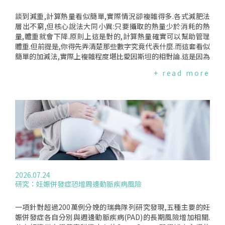
談到減重,計算熱量看似簡單,實際情況卻複雜得多.各式減肥法
層出不窮,但核心說法大同小異:只要攝取的熱量少於消耗的熱
量,體重就會下降.原則上這是對的,計算熱量確實可以幫助管理
體重.但前提是,你得先弄清楚那些數字究竟代表什麼.而這套看似
簡單的加減法,實際上複雜程度堪比愛因斯坦的相對論.這是因為
影響身體如何處理(甚至是否能處理)熱量的因素相當複雜.研究
+ read more
發現,飲食的"品質"和"數量"同樣重要,甚至可能更重要.TuftsUn
iversity的"食物即醫療"研究所主任、心臟科醫師DariushMoz
affarian指出,不同食物對大腦、肝臟、脂肪細胞、肌肉功能、
胰臟,以及所有與代謝和體重相關的器官,會產生截然不同的影
響.卡路里是用來衡量身體能從碳水化合物、蛋白質和脂肪中獲
取多少能量的單位.聽起來很簡單,但最近一起訴訟案,讓"計算卡
路里"的複雜性成為大眾焦點:該訴訟指控David蛋白棒的製造商,
其產品標示的熱量與脂肪含量與實際不符(該訴訟已撤回).這項
指控是根據"彈卡計法"(bombcalorimetry)的分析結果,這種方
法透過燃燒食物、計算釋放的熱量來測定卡路里,會將所有"潛
2026.07.24
在"熱量都算進去.但人體並不是一座燃燒爐,代謝食物的方式複
研究：妊娠併發症恐增周邊動脈疾病風險
雜得多,也不會同樣利用所有熱量.該公司標示的數字,和多數食
品標示一樣,只計算身體"實際能利用"的熱量.嚴格說來,兩種算
法都沒有錯,但從飲食角度來看,後者才有意義.波士頓兒童醫院
一項針對超過200萬例分娩的瑞典隊列研究發現,五種主要的妊
內分泌科醫師暨研究員DavidLudwig表示,就算把木屑放進彈卡
娠併發症各自分別與週邊動脈疾病(PAD)的長期風險增加相關.