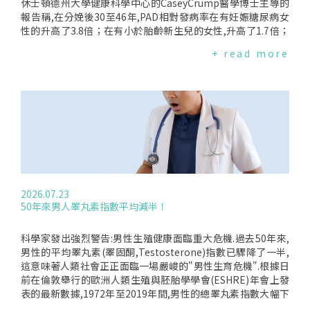
計,測得的數值約為每公克4大卡；如果你是白蟻,你確實能從中
休士頓德州大學健康科學中心的CaseyCrump醫學博士主導的
獲得熱量,但人類不行.標示上的數字為什麼不準？多數營養標示
報告稱,在分娩後30至46年,PAD相對發病率在有妊娠糖尿病女
的熱量,反映的是身體"可能代謝"的總量,而不是燃燒速率.但這
性的升高了3.8倍；在有小於胎齡新生兒的女性,升高了1.7倍；
些標示仍可能造成誤導.由於法規允許四捨五入,實際誤差可能高
在有早產女性升高了1.7倍；在有高血壓女性升高了1.6倍；子癇
+ read more
達20%.此外,食材是否容易消化、是否經過烹調及烹調方式、加
前症女性升高了1.3倍.分娩後10年內PAD的相對發生率僅在早產
工程度、加工方式的差異,甚至每個人自身的基因,都會影響身體
(2.0倍)、妊娠期糖尿病(1.8倍)或小於胎齡新生兒(1.5倍)的女性
是否、以及如何利用攝取的熱量.而這些還只是問題的開端.身體
中升高.多次妊娠結局不良的女性風險更高.Crump指出,"這種風
會依據能量需求,決定要燃燒或儲存攝取的熱量,但熱量來自哪一
險在產後長達46年仍可檢測到,這一點也很重要.通常PAD要到幾
類食物也同樣關鍵.路德維希指出,白麵包、義大利麵和糖等高升
十年後才會被考慮或篩檢,而妊娠併發症可以作為血管風險的早
糖指數食物,容易轉化為可用能量,也會促使身體傾向儲存熱量.
期標誌."手足分析表明,這些發現很大程度上無法用遺傳或環境
相較之下,某些豆類、全穀物與種子所含的"抗性澱粉",較不易轉
因素來解釋.Crump說:"所有重大不良妊娠結局現在都應該被認
化為可用能量,也不會引發相同的儲存反應.這類食物也較難被消
為是PAD的長期風險因素.有不良妊娠結局史的女性需要終身進
化,因此人體實際吸收的熱量會低於標示上的總量.Ludwig提出
行臨床隨訪,以便持續預防、及時發現和治療PAD和其他心血管
一個對比:喝下8盎司含糖飲料(100大卡),照理說應該比吃1盎司
疾病."人們已經知道,有妊娠併發症的女性患心臟病的風險更
2026.07.23
堅果(200大卡)更有利於控制體重,對吧？但實際情況正好相反.
高；然而,其長期影響尚不明確.關於PAD風險的機制仍不甚明了.
50年來男人睪丸素指數平均減半！
含糖飲料的熱量雖然比較低,卻會讓身體更傾向儲存脂肪,也讓人
例如,一些研究表明,先兆子癇和妊娠期高血壓疾病會增加中年時
很快又感到飢餓.而飢餓感當然會讓你吃下更多熱量.烹調、成熟
期患PAD的風險,而另一些研究則未發現這種關聯.因此,研究人員
度、加工方式與基因差異,同樣影響熱量吸收烹調方式與食物成
著手確定有妊娠併發症的女性患PAD的長期風險,最終目標是"儘
科學家發出強烈警告:男性生殖健康面臨重大危機.過去50年來,
熟度也會影響人體實際吸收的熱量.熟食中的熱量比生食更容易
早識別高風險女性,以便我們能夠更早地進行幹預,保護她們的長
男性的平均睪丸素(睪固酮,Testosterone)指數已驟降了一半,
被吸收；而未成熟的農產品(例如香蕉)中的熱量則較難吸收.這
期健康."研究如何進行研究人員利用瑞典醫療出生登記冊的數
這意味著人類社會正正面臨一場嚴峻的"男性生育危機".根據日
意味著,一根"中型香蕉"標示的105大卡,實際能吸收多少,取決於
據,篩選出1973年至2015年間2,201,446名單胎分娩的婦女.既往
前在倫敦舉行的歐洲人類生殖與胚胎學學會(ESHRE)年會上發
它的成熟程度.加工方式同樣會影響熱量吸收,連只是把食物磨碎
已有PAD診斷的女性被排除在外.PAD的診斷依據是瑞典醫院登
表的最新數據,1972年至2019年間,男性的總睪丸素指數大幅下
都會造成差異.Ludwig舉例,從整顆杏仁的熱量吸收率,明顯低於
記冊和初級保健記錄中的ICD編碼.在超過5,400萬人年的追蹤中,
降了54%.雖然肥胖和糖尿病的日益普及是主因之一,但研究團隊