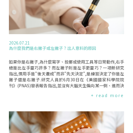
能影響結果.此外,最初的研究並未將"肥胖"列為控制變因,而肥
公克膳食纖維、128毫克鉀、10毫克維生素C,以及約8公克糖分,
胖已知與低睪丸素高度相關.Levine教授說:"如果要我做一個基
接近英國國民保健署(NHS)建議每日30公克游離糖攝取量的三
於學術經驗的推測,我認為這項跌幅中,大概有四分之一到一半可
分之一.無論新鮮或罐頭鳳梨,每80公克都可算作每日"五蔬果"的
以用肥胖和代謝症候群來解釋."但Jayasena教授認為這樣的定
一份；若選擇罐頭,建議挑選無添加糖或浸泡於果汁中的產品,而
論可能為時過早:"以肥胖和糖尿病解釋這整件事並不難,目前看
非糖漿.150毫升無糖鳳梨汁也可算一份蔬果,但游離糖含量較高,
來睪丸素確實有顯著下降,但我們現在需要做的,是釐清除了肥胖
仍應適量飲用.RobHobson指出,新鮮鳳梨含有維生素C及鳳梨
和糖尿病之外,環境因素究竟實質挑起了多少干擾."目前哪些環
酵素(bromelain),後者主要存在於鳳梨莖部、其次是果心及果
2026.07.21
境因素是主要元兇尚不夠明朗,關於空氣污染與內分泌干擾化學
皮.它具有幫助消化及抗發炎的潛力.冷凍鳳梨通常在採收後迅速
為什麼我們是右撇子或左撇子？出人意料的原因
物.甚而氣候變遷的研究往往呈現不一致的結果.複雜的雙重化學
冷凍,可保留大部分營養,也方便保存、減少食物浪費；罐頭鳳梨
干擾:肥胖與補充劑男性睪丸素的功能是調節精子生成與性慾、
仍保有部分纖維與維生素C,但加工過程可能流失部分營養.直接
幫助維持肌肉量與骨骼密度,並在情緒穩定、能量和新陳代謝中
食用鳳梨果肉也比喝果汁能攝取更多天然膳食纖維,雖然每80公
如果你是右撇子,為什麼寫字、投擲或使用工具等日常動作,右手
扮演核心角色.肥胖的負面影響:過多的身體脂肪會加速體內的芳
克僅約含1公克纖維,距離NHS建議每日30公克仍有一段差距.鳳
總是比左手靈巧許多？而左撇子則是左手更靈巧？一項新研究
香酶(Aromatase)化學反應,將睪丸素轉化為雌激素(Estroge
梨還含有天然酚類化合物,具有抗氧化、抗發炎及抗菌作用.鳳梨
指出,慣用手是"後天養成"而非"先天決定",是練習決定了你是左
n),進而導致睪丸素進一步降低.睪丸素療法的誤解:醫學界目前對
酵素的健康效益已受到許多研究關注.2023年一篇統整53項研究
撇子還是右撇子.研究人員於6月30日在《美國國家科學院院
於坊間"睪丸素補充劑"的使用也存在激烈爭論.因為與一般人的
的回顧分析發現,鳳梨酵素有助於改善鼻竇炎,也因抗發炎作用可
刊》(PNAS)發表報告指出,並沒有大腦天生偏向某一側、進而決
直覺相反——盲目補充睪丸素,反而會向大腦發出錯誤信號,進而
減輕疼痛,但並未證實對心血管疾病有效.然而,這些研究使用的
定一個人是左撇子或右撇子的機制.研究人員表示,慣用手之所以
+ read more
抑制精子的自然生成.UniversityofManchester科學教授Allan
是鳳梨酵素補充品,而非直接食用鳳梨.由於鳳梨酵素主要集中在
更靈巧,單純是因為得到了更多練習機會.這項新發現挑戰了一個
Pacey對大眾提出了一項關鍵警告.他指出,公眾對於"男性睪丸素
纖維較粗、較少食用的中心部位,因此一般食用果肉難以攝取研
存在數十年的假說.該假說認為,每個人的大腦都有一側佔主導地
低下"的集體焦慮,正在引發另一個隱憂:社群媒體上鋪天蓋地的
究中的劑量.至於鳳梨是否能改善健康人的消化功能,目前科學證
位,而這使得該側大腦天生更擅長控制動作.首席研究員、加州大
睪丸素補充劑促銷.Pacey教授指出:"我在臨床上已經看過太多血
據仍相當有限.吃鳳梨能提升免疫力嗎？鳳梨最大的健康優勢之
學洛杉磯分校大衛·格芬醫學院神經病學助理教授Dr.AhmetAr
淋淋的例子——如果你直接給男性注射或補充睪丸素,這會關閉
一是維生素C.RobHobson表示,雖然沒有任何單一食物能大幅
ac在新聞稿中表示:"慣用手之所以更靈活,並不是因為某側大腦
他體內的自然機制,反而徹底摧毀、抑制他的精子生成."編譯來
提升免疫力,但維生素C可幫助免疫細胞正常運作,協助身體抵抗
天生就比較擅長控制動作,而是因為我們一輩子都在練習使用工