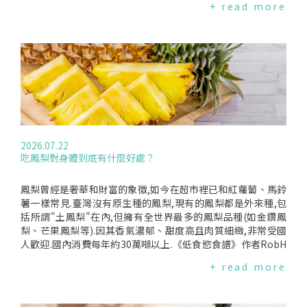
+ read more
杏仁醬；光是把杏仁磨成杏仁醬,就會改變身體對這些熱量的吸
共有13,211名(0.6%)女性被診斷出患有PAD.他們研究了五個主
指出,環境因素同樣難辭其咎——包含廣泛存在於各種家居用品
收程度.超加工食品則帶來另一個問題.Mozaffarian指出,研究發
要的不良妊娠結局:早產(孕週<37週)；小於胎齡新生兒(嬰兒出
中的內分泌干擾物(環境荷爾蒙)以及全球暖化,都可能是導致這
現,攝取大量超加工食品,人體休息時消耗的熱量會減少.換句話
生體重<第10百分位)；子癇前症(伴或不伴子癇等併發症)；其
項驚人跌幅的幕後推手.這絕非統計誤差,而是強烈趨勢以色列希
說,吃進的熱量有更多會被儲存在體內.此外,每個人處理熱量的
他妊娠期高血壓疾病；以及妊娠糖尿病.所有這些結局均透過診
伯來大學公共衛生與社區醫學學院的HagaiLevine教授指出:"我
方式也不同.哈佛醫學院肥胖症專家FatimaCodyStanford醫師
斷代碼進行識別.研究人員對女性進行了長達46年的追蹤,存活者
認為男性生殖健康正面臨重大危機,但目前各界顯然對此重視不
表示,基因會讓不同人的身體以不同方式處理熱量；就連一晚沒
的中位追蹤時間為27年.總共有30.4%的女性至少經歷過一次不
足.數據顯示這段期間總睪丸素衰退超過50%,相當於每年下降
睡好,都可能改變身體處理熱量的方式.因此,同一個人在不同日
良妊娠經驗.首次分娩時的中位年齡為27歲,確診PAD時的中位年
1%以上.這絕非偶然,也不是統計學上的誤差,而是一個非常強烈
子吃下相同的食物,實際吸收的熱量也可能不同.那麼,想控制體
齡為62歲.作者指出,該群體相對年輕,並且"隨著女性年齡增長,P
的衰退趨勢."這項研究無疑為"男性生育力是否正在下降及其原
重的人該怎麼辦？Ludwig表示,熱量數字仍可作為粗略參考；如
AD更容易在老年時出現,因此不良妊娠結局後發生PAD的風險可
因"的長期學術辯論注入了重磅證據.此前,該研究團隊曾發表"過
果沒有這些數字,許多人可能更難做出健康選擇,或判斷適當的份
能更高".Crump及其團隊指出了一些局限性,包括無法透過詳細
去40年人類精子數量急劇下降"的結論,當時已引發國際社會高
2026.07.22
量.應重視"飲食品質",而非只看"熱量數字"現有證據顯示,人們
的臨床記錄驗證PAD的診斷,某些協變量的數據僅在產前檢查期
度關注.倫敦帝國學院生殖內分泌科顧問ChannaJayasena教授
吃鳳梨對身體到底有什麼好處？
應該把重心放在"飲食品質",而不僅僅是"熱量數字".應避免超加
間可用,以及門診診斷數據直到2001年才開始收集,這意味著PA
表示,這次的最新觀察是一次重要的"現實檢驗(Realitycheck)".
工食品,尤其是精製澱粉,並以原型或低度加工食物為飲食核心,
D在之前的幾年可能存在漏報.最後,此隊列研究對象為瑞典人,研
他說:"這些研究跨越了歷史上的多個不同時期,這一事實讓我徹
多攝取富含纖維的植物性食材.Ludwig總結道:我們需要用更細
究結果可能不適用於其他更多樣化的環境.此研究發表在PLOSM
底信服.我確實認為男性的生殖健康正在惡化,而且這種衰退看來
鳳梨曾經是奢華和財富的象徵,如今在超市裡已和紅蘿蔔、馬鈴
緻、更成熟的方式來理解"熱量",而不能只看包裝上的數字；包
edicine雜誌編譯來源:MedpageToday(2026.06.21)、PLOSMe
已經持續了一相當長的時間."11萬人的大型大數據分析這項統
薯一樣常見.臺灣沒有原生種的鳳梨,現有的鳳梨都是外來種,包
裝上的數字甚至可能弊大於利,因為它會誤導大眾,讓人誤以為減
dicine(2026.06.21)
合分析(Meta-analysis)匯集了過往6項追蹤睪丸素的縱向研究,
括所謂"土鳳梨"在內,但擁有全世界最多的鳳梨品種(如金鑽鳳
重只是一道單純的"記帳"問題.編譯來源:J.M.HIRSCH(2026.07.1
每項研究至少包含3個時間點的數據.樣本總計涵蓋了自1972年
梨、芒果鳳梨等).因其香氣濃郁、甜度高且肉質細緻,非常受國
1)
至2019年間,來自以色列、美國、巴西、芬蘭和丹麥的118,593
人歡迎.國內消費每年約30萬噸以上.《低食慾食譜》作者RobH
名受試者.*核心發現:每項獨立研究皆顯示了睪丸素的衰退；數
obson營養師表示,鳳梨是維生素C的重要來源,有助於免疫功能
+ read more
據合併後,整體跌幅估計達54%,且在2000年之後衰退速度有明
與皮膚健康,同時富含錳,可支持能量代謝、傷口癒合、新陳代謝
顯加速的趨勢.*研究局限:雖然各項研究都剔除了年齡對數據的
及骨骼健康.鳳梨真的有那麼健康嗎？每80公克鳳梨約含33大卡
干涉(控制變因),但不同世代間的平均年齡差異等混雜因素仍可
熱量、0.3公克蛋白質、0.2公克脂肪、8.1公克碳水化合物、1.3