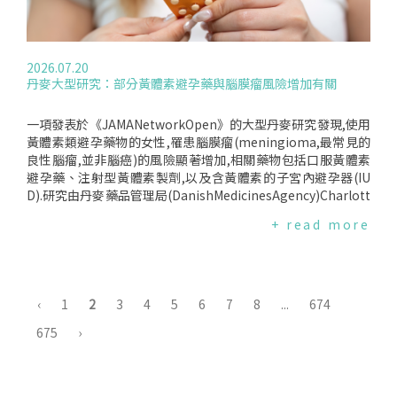
源:TheGuardian(2026.07.07)
感染.2014年一項為期9週、針對學童的研究發現,每天食用140
具和寫字所需的那些特定、複雜的動作."研究人員指出,過去的
公克或280公克罐頭鳳梨的孩童,感染病毒或細菌的風險均低於
研究顯示,肢體側邊偏好在胎兒時期便已形成,並可預測出生後哪
未食用者,其中每天攝取280公克者,體內負責抵抗感染的白血球
一側會成為慣用手.這也促成了一種理論:人的大腦半球具有特殊
數量更增加4倍.除了維生素C之外,鳳梨酵素也被認為可能有助於
的內建能力,使其更擅長精細動作控制.測驗慣用與非慣用手臂間
2026.07.20
免疫調節.吃鳳梨可以讓皮膚變好嗎？在皮膚保養方面,部分研究
的技能差距為了驗證這項假說,研究人員設計了一系列實驗,測試
丹麥大型研究：部分黃體素避孕藥與腦膜瘤風險增加有關
認為鳳梨中的維生素C有助於膠原蛋白生成,並保護皮膚細胞免
受試者慣用手臂與非慣用手臂間的技能差距.研究團隊利用動作
受氧化傷害,但RobHobson強調,吃鳳梨並不會讓膚況立即改善,
捕捉攝影機,追蹤健康成年人在三種不同情境下伸手觸碰三個目
不能取代日常保養.為什麼有些人吃鳳梨嘴巴會發麻？不少人在
標時的三種手臂動作——分別是一般伸手、佩戴四磅重的手腕
一項發表於《JAMANetworkOpen》的大型丹麥研究發現,使用
吃鳳梨時會感到嘴巴或舌頭刺痛、發麻.專家表示,這是因為鳳梨
負重伸手,以及在前臂上綁一根的輕質木枝書寫.在單純伸手的動
黃體素類避孕藥物的女性,罹患腦膜瘤(meningioma,最常見的
酵素會分解蛋白質,加上水果本身的天然酸性刺激口腔表面所致,
作中,受試者的慣用手臂與非慣用手臂表現大致相同.即使增加負
良性腦瘤,並非腦癌)的風險顯著增加,相關藥物包括口服黃體素
只要不是對鳳梨過敏,通常無須擔心.鳳梨適合所有人嗎？整體而
重,兩側手臂的表現依然相近.但當加上木棒——這需要更高的控
避孕藥、注射型黃體素製劑,以及含黃體素的子宮內避孕器(IU
言,除非對鳳梨過敏,大多數人都可將鳳梨作為均衡飲食的一部
制力與精確度,慣用手臂的表現便明顯優於另一側.第二項實驗要
D).研究由丹麥藥品管理局(DanishMedicinesAgency)Charlott
分.不過,食用過量可能引起腸胃不適,未成熟鳳梨則可能造成腹
求受試者先分別用左右手拿筆書寫字母與數字,接著再將筆綁在
eWesselSkovlund博士與同僚進行,共分析了12種黃體素製劑,
+ read more
瀉及口腔、喉嚨刺激；其天然酸性也可能加重胃食道逆流症狀.
手肘上書寫.當用手肘書寫時,慣用手的優勢完全消失了.正如預
其中有8種與腦膜瘤呈現統計上的顯著關聯.停藥5年後額外風險
此外,正在服用抗凝血藥物的人應特別留意,大量攝取鳳梨酵素可
期,雙肘的書寫能力都很差.Arac表示:"一旦透過改用手肘這種從
消失不同黃體素風險差異大以未使用黃體素避孕藥者作為比較,
能影響凝血功能,增加出血風險.編譯來源:DailyMail(2026.06.10)
未做過該動作的身體部位,把『練習』這個因素拿掉,原本的優勢
使用左炔諾孕酮(levonorgestrel)的女性,腦膜瘤風險增加約4
就消失了."研究人員指出,經過練習後,兩側手肘的進步幅度相同,
0%；使用注射型甲羥孕酮(medroxyprogesterone)的女性,風
而且都比非慣用手先前的表現還要好.研究人員表示,這些結果或
險則超過4倍.研究也發現,在過去一年內曾使用黃體素避孕藥者,
‹
1
2
3
4
5
6
7
8
...
674
許能為協助中風患者及腦損傷患者重新學習動作技能提供新的
腦膜瘤風險最高；停止使用5年後,額外增加的風險便消失.研究
675
›
方向,也有助於人們更深入理解大腦是如何學習與處理精細動作
作者指出,不同黃體素的風險差異很大,而且年齡愈高,風險也愈
的.編譯來源:DennisThompson(2026.07.02)、PNAS(2026.06.
高.注射型甲羥孕酮的風險最高,相較於其他黃體素,只要較少人
30)
使用,就可能多出一例腦膜瘤.相較之下,所有複方口服避孕藥、
單一黃體素口服避孕藥,以及子宮內避孕器,都必須有很多人使