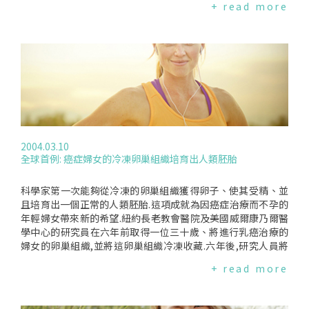
+ read more
刊"刺胳針"(_TheLancet_).另一項涵蓋39,000位婦女的研究報
告卻有相反的結論.這項調查是詢問診斷出有乳癌的婦女有無人
工流產經驗,再詢問診斷出沒有乳癌的婦女有無人工流產經驗,並
將兩者做比較.對此結論,牛津大學教授SirRichardPeto表示有
所偏頗,因為有乳癌的患者會據實以報,以瞭解病情,而沒有乳癌
的健康婦女可能會認為有必要而隱瞞過去人工流產的歷史,因此,
較不可靠.由於1996年初美國反對人工流產(反選擇權)的人士,引
用不成熟的資料,發起了一波波誤導民眾的宣傳行動,宣稱人工流
產會增加乳癌風險.一般民眾對於乳癌及人工流產之間的關係一
直有所不解.於是於2003年二月底美國國家癌症研究院舉行一個
2004.03.10
工作坊,就當前與此議題相關的流行病學、臨床及動物的研究作
全球首例: 癌症婦女的冷凍卵巢組織培育出人類胚胎
一個整合性的研討,並於同年三月初提出報告.報告指出,有力的
研究證據顯示人工流產不會增加乳癌的風險.而今天英國的這項
研究更是加強了之前美國國家癌症研究院所發表的訊息.
科學家第一次能夠從冷凍的卵巢組織獲得卵子、使其受精、並
且培育出一個正常的人類胚胎.這項成就為因癌症治療而不孕的
年輕婦女帶來新的希望.紐約長老教會醫院及美國威爾康乃爾醫
學中心的研究員在六年前取得一位三十歲、將進行乳癌治療的
婦女的卵巢組織,並將這卵巢組織冷凍收藏.六年後,研究人員將
先前取自她體內的冷凍卵巢組織移植到肚皮下方,藉由注射荷爾
+ read more
蒙,卵巢組織開始排出卵子.這名婦女雖然沒有懷孕,但這項技術
的突破將使每年數十萬因癌症治療而喪失生育能力的婦女有更
大的希望.這項刊登在三月13日醫學期刊"刺胳針"(TheLancet)