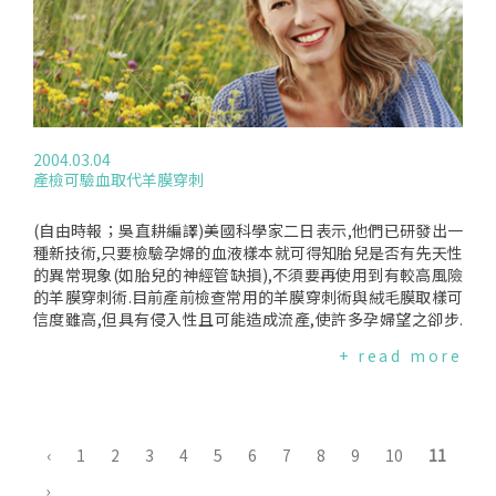
網站上的研究雖振奮人心,但比利時布魯塞爾自由大學(Brussels
FreeUniversity)的史密斯博士(Dr.JohanSmitz)指出,病人應該
要了解,卵巢冷凍目前還只是在實驗階段,且用這種方式所出生的
小孩需要特別的醫療照顧,以確保他們的健康.
2004.03.04
產檢可驗血取代羊膜穿刺
(自由時報；吳直耕編譯)美國科學家二日表示,他們已研發出一
種新技術,只要檢驗孕婦的血液樣本就可得知胎兒是否有先天性
的異常現象(如胎兒的神經管缺損),不須要再使用到有較高風險
的羊膜穿刺術.目前產前檢查常用的羊膜穿刺術與絨毛膜取樣可
信度雖高,但具有侵入性且可能造成流產,使許多孕婦望之卻步.
替代羊膜穿刺術的取代方法之一是從孕婦的血液取得"游離的胎
+ read more
兒DNA"(freefoetalDNA),用以檢驗遺傳性的異常現象.但這種檢
驗方式一直不可靠,因為無法大量取得這種DNA.如今,馬里蘭州
一家生物科技公司的科學家使用甲醛(formaldehyde)穩定血液
細胞的薄膜組織,使得能被檢驗的DNA樣本大幅增加.科學家指
出,若不使用甲醛,DNA樣本會在擷取或處理過程中被摧毀.不使
‹
1
2
3
4
5
6
7
8
9
10
11
用甲醛的樣本,平均只能取出7.7%的DNA.但根據科學家針對69
›