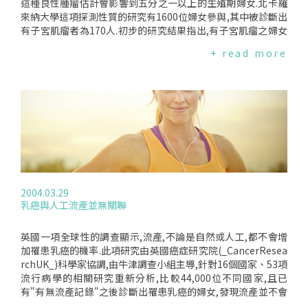
這種良性腫瘤估計會影響到五分之一以上的生殖期婦女.北卡羅
來納大學這項探測性質的研究有1600位婦女參與,其中被診斷出
有子宮肌瘤者為170人.初步的研究結果指出,有子宮肌瘤之婦女
增加了55%流產的機率.而小的子宮肌瘤比大的肌瘤更會引起流
+ read more
產.研究也發現,即使在早期的懷孕過程中,子宮肌瘤也和流產有
關聯.雖然子宮肌瘤很常見,但它對懷孕(包括流產、早產、胎兒
成長等)的影響卻鲜為人知.主要調查員KatherineHartmann在
休士頓婦產科調查年會上發表了這項結果之後表示,往後五年將
另外會有3,300名婦女加入這項研究.
2004.03.29
乳癌與人工流產並無關聯
英國一項全球性的調查顯示,流產,不論是自然或人工,都不會增
加罹患乳癌的機率.此項研究由英國癌症研究院(_CancerResea
rchUK_)科學家協調,由牛津調查小組主導,針對16個國家、53項
流行病學的相關研究重新分析,比較44,000位不同國家,且已
有"有無流產記錄"之後診斷出罹患乳癌的婦女,發現流產並不會
影響罹患乳癌的機率.其報告於2004年3月26日刊登在醫學期