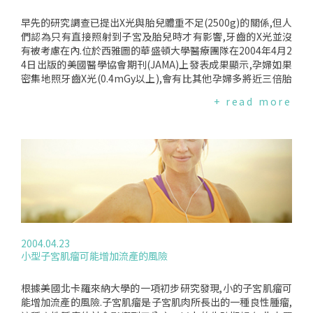
早先的研究調查已提出X光與胎兒體重不足(2500g)的關係,但人
們認為只有直接照射到子宮及胎兒時才有影響,牙齒的X光並沒
有被考慮在內.位於西雅圖的華盛頓大學醫療團隊在2004年4月2
4日出版的美國醫學協會期刊(JAMA)上發表成果顯示,孕婦如果
密集地照牙齒X光(0.4mGy以上),會有比其他孕婦多將近三倍胎
兒體重不足的可能.這項研究是由Dr.PhilippeHujoel所領導的華
+ read more
盛頓大學醫療團隊,在檢視1993-2000年牙齒保險公司的紀錄時
發現.在5,585名新生兒中,有1,117名體重不足,其中1.9%曾照牙
齒X光在0.4mGy以上.Dr.PhilippeHujoel表示,要完全阻絕孕婦
照牙齒X光很難,因為有些婦女在看牙醫時並不知道自己已經懷
孕.英國牙醫協會發言人表示,照牙齒X光導致胎兒體重不足的機
率其實很低.醫師在非常必要時才會要求病人照牙齒的X光,且大
部分的醫師在處理孕婦的牙齒時也會格外小心,但婦女還是要告
知牙醫自己已懷孕或可能懷孕.
2004.04.23
小型子宮肌瘤可能增加流產的風險
根據美國北卡羅來納大學的一項初步研究發現,小的子宮肌瘤可
能增加流產的風險.子宮肌瘤是子宮肌肉所長出的一種良性腫瘤,