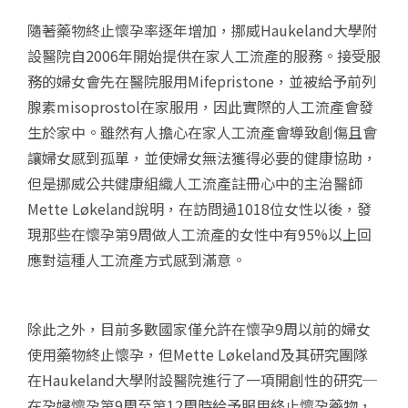
隨著藥物終止懷孕率逐年增加，挪威
Haukeland
大學附
設醫院自
2006
年開始提供在家人工流產的服務。接受服
務的婦女會先在醫院服用
Mifepristone
，並被給予前列
腺素
misoprostol
在家服用，因此實際的人工流產會發
生於家中。雖然有人擔心在家人工流產會導致創傷且會
讓婦女感到孤單，並使婦女無法獲得必要的健康協助，
但是挪威公共健康組織人工流產註冊心中的主治醫師
Mette Løkeland
說明，在訪問過
1018
位女性以後，發
現那些在懷孕第
9
周做人工流產的女性中有
95%
以上回
應對這種人工流產方式感到滿意。
除此之外，目前多數國家僅允許在懷孕
9
周以前的婦女
使用藥物終止懷孕，但
Mette Løkeland
及其研究團隊
在
Haukeland
大學附設醫院進行了一項開創性的研究─
在孕婦懷孕第
9
周至第
12
周時給予服用終止懷孕藥物，