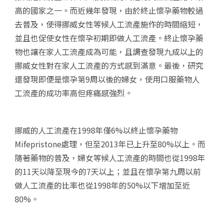
高的國家之一。而近幾年發現，由於終止懷孕藥物較過
去普及，使得挪威女性等候人工流產施作的時間縮短，
並且也促使女性在懷孕初期即做人工流產。終止懷孕藥
物也讓在家人工流產成為可能，且調查發現九成以上的
挪威女性對在家人工流產的方式感到滿意。最後，研究
還發現即便是懷孕第
9
周以後的婦女，使用口服藥物人
工流產的成功率高但疼痛感強烈。
挪威的人工流產在
1998
年僅
6%
以終止懷孕藥物
Mifepristone
處理，但至
2013
年已上升至
80%
以上。而
隨著藥物的普及，婦女等候人工流產的時間也從
1998
年
的
11
天以降至現今的
7
天以上；並且在懷孕第九周以前
做人工流產的比率也從
1998
年的
50%
以下增加至近
80%
。