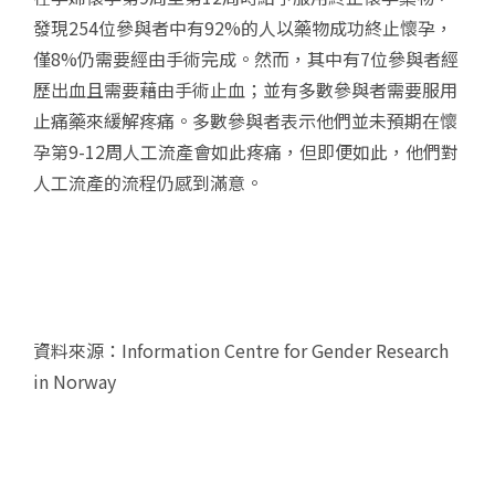
發現
254
位參與者中有
92%
的人以藥物成功終止懷孕，
僅
8%
仍需要經由手術完成。然而，其中有
7
位參與者經
歷出血且需要藉由手術止血；並有多數參與者需要服用
止痛藥來緩解疼痛。多數參與者表示他們並未預期在懷
孕第
9-12
周人工流產會如此疼痛
，但即便如此，他們對
人工流產的流程仍感到滿意。
資料來源：
Information Centre for Gender Research
in Norway