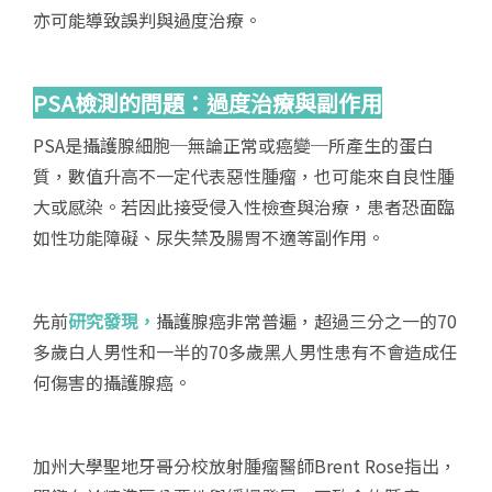
亦可能導致誤判與過度治療。
PSA
檢測的問題：過度治療與副作用
PSA是攝護腺細胞─無論正常或癌變─所產生的蛋白
質，數值升高不一定代表惡性腫瘤，也可能來自良性腫
大或感染。若因此接受侵入性檢查與治療，患者恐面臨
如性功能障礙、尿失禁及腸胃不適等副作用。
先前
研究發現，
攝護腺癌非常普遍，超過三分之一的70
多歲白人男性和一半的70多歲黑人男性患有不會造成任
何傷害的攝護腺癌。
加州大學聖地牙哥分校放射腫瘤醫師Brent Rose指出，