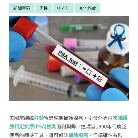
新聞專區
男性
中老年
其他癌症
美國前總統
拜登
罹患晚期攝護腺癌，引發外界再次
攝護
腺特定抗原(PSA)檢測
的利與弊。這項自1990年代廣泛
使用的篩檢工具，雖可偵測
攝護腺癌
，但準確性有限，