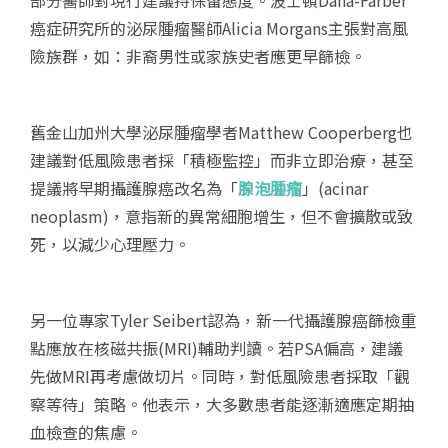
部分醫師對現行建議持保留態度。波士頓Dana-Farber
癌症研究所的泌尿腫瘤醫師Alicia Morgans主張對高風
險族群，如：非裔男性或家族史者應更早篩檢。
舊金山加州大學泌尿腫瘤學者Matthew Cooperberg也
建議對低風險患者採「積極監控」而非立即治療，甚至
提議將早期攝護腺癌改名為「
腺泡腫瘤
」(acinar
neoplasm)，意指新的異常細胞增生，但不會擴散或致
死，以減少心理壓力。
另一位專家Tyler Seibert認為，新一代攝護腺癌篩檢重
點應放在核磁共振(MRI)輔助判讀。若PSA偏高，建議
先做MRI再考慮做切片。同時，對低風險患者採取「觀
察等待」策略。他表示，大多數患者能逐漸適應定期抽
血檢查的焦慮。