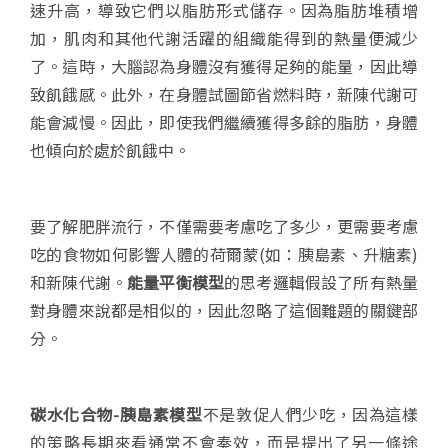
速升高，導致它們以脂肪形式儲存。因為脂肪堆積增
加，肌肉和其他代謝活躍的組織能得到的熱量便減少
了。這時，大腦認為身體沒有獲得足夠的能量，因此導
致飢餓感。此外，在身體試圖節省燃料時，新陳代謝可
能會減慢。因此，即使我們繼續獲得多餘的脂肪，身體
也傾向於處於飢餓中。
要了解肥胖流行，不僅需要考慮吃了多少，更需要考慮
吃的食物如何影響人體的荷爾蒙(如：胰島素、升糖素)
和新陳代謝。
能量平衡模型
的思考邏輯假設了所有熱量
對身體來說都是相似的，因此忽略了這個難題的關鍵部
分。
碳水化合物
-
胰島素模型
不是敦促人們少吃，因為這樣
的策略長期來看通常不會奏效，而是提出了另一條途