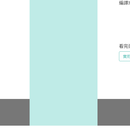
編譯
看完
實