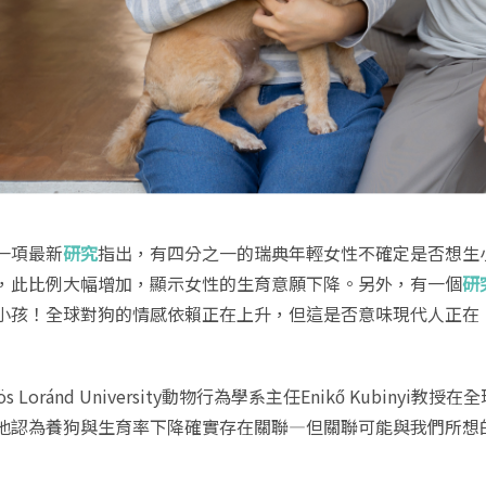
一項最新
研究
指出，有四分之一的瑞典年輕女性不確定是否想生小
，此比例大幅增加，顯示女性的生育意願下降。另外，有一個
研
小孩！全球對狗的情感依賴正在上升，但這是否意味現代人正在
vös Loránd University動物行為學系主任Enikő Kub
他認為養狗與生育率下降確實存在關聯—但關聯可能與我們所想