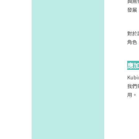
與無
發展
對於
角色
應
Ku
我們
用。