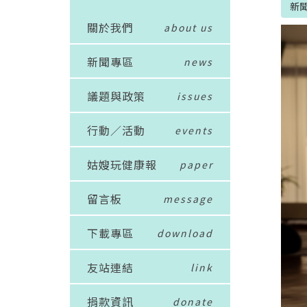
新
關於我們
about us
新聞專區
news
議題與政策
issues
行動／活動
events
姑嫂玩健康報
paper
留言板
message
下載專區
download
友站連結
link
捐款資訊
donate