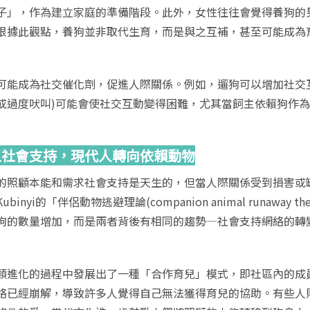
子」，作為建立家庭的準備階段。此外，女性往往會覺得養狗的
根據此觀點，養狗並非取代生育，而是與之互補，甚至可能成為
可能成為社交催化劑，促進人際關係。例如，遛狗可以增加社交
或過度吠叫)可能會使社交互動變得困難，尤其當飼主依賴狗作
乏社會支持，現代人轉向依賴動物
的照顧本能和需求社會支持是天生的，但當人際關係受到損害或
ubinyi的「伴侶動物逃避理論(companion animal runaw
狗的數量增加，而是兩者背後有相同的趨勢—社會支持網絡的轉
類進化的過程中發展出了一種「合作育兒」模式，即社區內的成
絡已經崩解，導致許多人覺得自己無法獲得育兒的協助。有些人