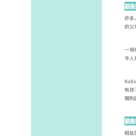
觀
許多
的父
一項
令人
Ku
有孩
親則
觀
相反