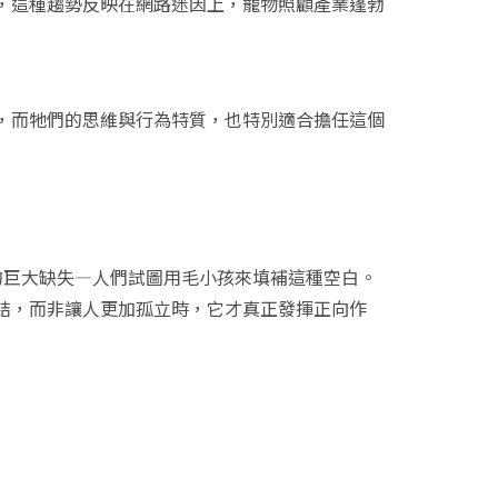
，這種趨勢反映在網路迷因上，寵物照顧產業蓬勃
，而牠們的思維與行為特質，也特別適合擔任這個
上的巨大缺失—人們試圖用毛小孩來填補這種空白。
結，而非讓人更加孤立時，它才真正發揮正向作