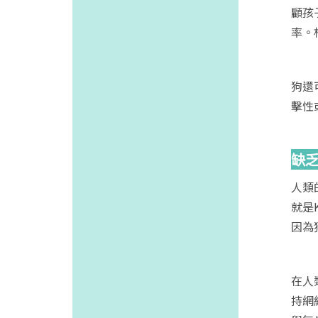
顧孩
率。
狗還
擊性
缺
人類
就是K
因為
在人
持網