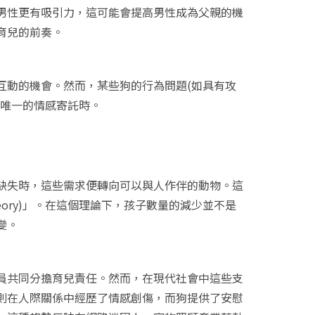
男性更有吸引力，這可能會提高男性成為父親的機
育兒的前奏。
互動的機會。然而，某些狗的行為問題(如具有攻
為唯一的情感寄託時。
缺失時，這些需求便轉向可以與人作伴的動物。這
ay theory)」。在這個理論下，孩子數量的減少並不是
變。
員共同分擔育兒責任。然而，在現代社會中這些支
則在人際關係中經歷了情感創傷，而狗提供了安慰