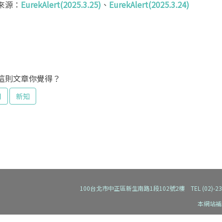
來源：
EurekAlert(2025.3.25)
、
EurekAlert(2025.3.24)
這則文章你覺得？
用
新知
100台北市中正區新生南路1段102號2樓 TEL (02)-2392-91
本網站補
本網站全部圖文係屬台灣