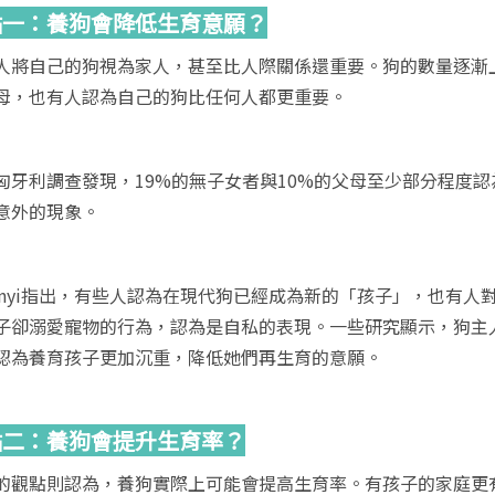
點一：養狗會降低生育意願？
人將自己的狗視為家人，甚至比人際關係還重要。狗的數量逐漸
母，也有人認為自己的狗比任何人都更重要。
匈牙利調查發現，19%的無子女者與10%的父母至少部分程度認為
意外的現象。
binyi指出，有些人認為在現代狗已經成為新的「孩子」，也有
子卻溺愛寵物的行為，認為是自私的表現。一些研究顯示，狗主
認為養育孩子更加沉重，降低她們再生育的意願。
點二：養狗會提升生育率？
的觀點則認為，養狗實際上可能會提高生育率。有孩子的家庭更