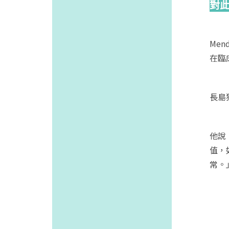
對
Me
在臨
長島猶
他說
值，
常。