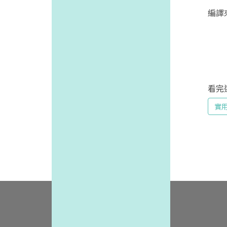
編譯
看完
實