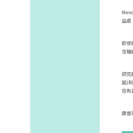
Me
益處
即使
含糖
研究
菌)
信有
康普