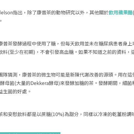
ndelson指出，除了康普茶的動物研究以外，其他關於
飲用蘋果醋
。
康普茶發酵過程中使用了糖，但每天飲用並未在糖尿病患者身上增加
飲料(至少在初期)，不會引發高血糖。如果不知道之前的資料，
團隊猜測，康普茶的微生物可能是新陳代謝改善的源頭。用在這
和酵母菌(大量的Dekkera酵母)來發酵加糖的茶。發酵期間，細菌
益生菌的好處。
茶和安慰飲料都是以蔗糖(10%)為甜分，同樣以冷凍的乾薑粉調味，