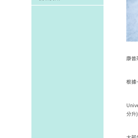
康普
根據
Uni
分升
大部