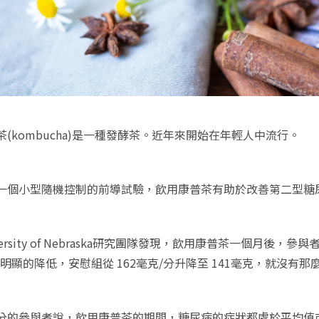
茶(kombucha)是一種發酵茶。近年來開始在年輕人中流行。
一個小型隨機控制的前導試驗，飲用康普茶有助於改善第二型糖
versity of Nebraska研究團隊發現，飲用康普茶一個月後，
)明顯的降低，安慰組從 162毫克/分升降至 141毫克，就沒有那
分的參與者說，飲用康普茶的期間，糖尿病的症狀都處於平均值