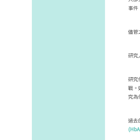
事件
儘管
研究
研究
戰。
究為
過去
(Hb