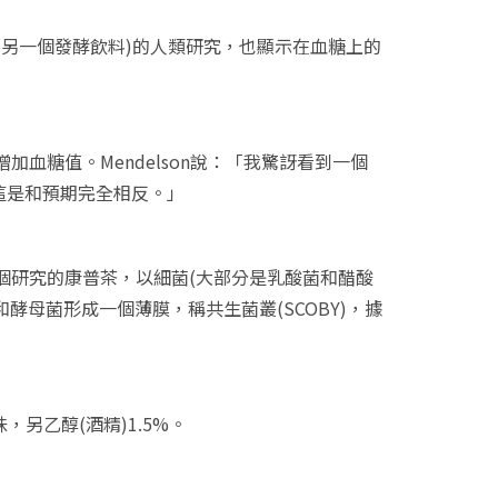
(另一個發酵飲料)的人類研究，也顯示在血糖上的
血糖值。Mendelson說：「我驚訝看到一個
這是和預期完全相反。」
個研究的康普茶，以細菌(大部分是乳酸菌和醋酸
和酵母菌形成一個薄膜，稱共生菌叢(SCOBY)，據
另乙醇(酒精)1.5%。