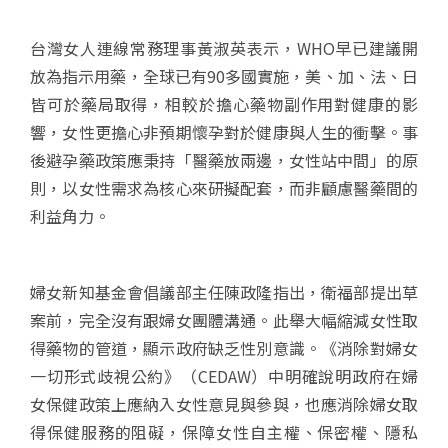
台灣女人連線常務理事黃淑英表示，WHO早已建議開
放為指示用藥，全球已有90多國實施，美、加、法、日
皆可於藥局取得，相較於擔心藥物副作用對健康的影
響，女性更擔心非預期懷孕對於健康與人生的衝擊。事
後避孕藥政策應秉持「醫藥放兩邊，女性站中間」的原
則，以女性需求為核心來研擬配套，而非顧慮醫藥間的
利益角力。
婦女新知基金會倡議部主任陳政隆指出，衛福部提出草
案前，完全沒有跟婦女團體溝通。此舉大幅縮減女性取
得藥物的管道，顯示政府缺乏性別意識。《消除對婦女
一切形式歧視公約》（CEDAW）中明確說明政府在婦
女保健政策上應納入女性意見與參與，也應消除婦女取
得保健服務的阻礙，保障女性自主權、保密權、隱私