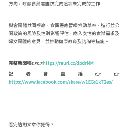
方向，呼籲食藥署盡快完成這項未完成的工作。
與會團體共同呼籲，食藥署應暫緩推動草案，進行並公
開政策的風險及性別影響評估，納入女性的實際需求及
婦女團體的意見，並推動健康教育及諮詢等措施。
完整新聞稿
👉👉
https://reurl.cc/dpdrNM
記者會直播
👉👉
https://www.facebook.com/share/v/1EGs1kT2es/
看完這則文章你覺得？