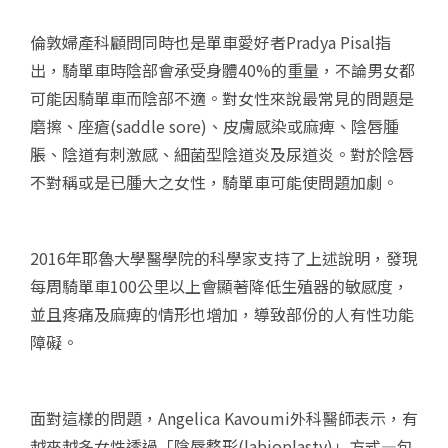
倫敦婦產科顧問同時也是單車愛好者Pradya Pisal指
出，騎單車時陰部會承受身體40%的重量，不論男女都
可能因騎單車而陰部不適。對女性來說最常見的問題是
磨擦、座瘡(saddle sore)、皮膚感染或麻痺、陰唇腫
脹、陰道有刺激感、細菌型陰道炎及尿道炎。對於陰唇
不對稱或是已腫大之女性，騎單車可能使問題加劇。
2016年耶魯大學醫學院的科學家支持了上述說明，發現
每周騎單車100公里以上會顯著降低生殖器的敏感度，
並且疼痛及麻痺的情形也增加，導致部份的人有性功能
障礙。
面對這樣的問題，Angelica Kavoumi外科醫師表示，有
越來越多女性透過「陰唇整形(labioplasty)」方式—包