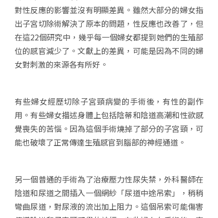
對性反應的影響並沒有明顯差異。雖然大部分的婦女指
出子宮切除術解決了原本的問題，性反應也改善了，但
在這22個研究中，幾乎每一個婦女都提到她們的生殖部
位的感官減少了。文獻上的差異，可能是因為不同的婦
女對刺激的來源各有所好。
有些婦女經歷切除子宮頸病變的手術後，有性的副作
用。有些婦女描述身體上包括陰蒂和陰道高潮和性欲感
覺喪失的苦惱。因為這個手術燒掉了部分的子宮頸，可
能也破壞了正常傳達生殖感官到腦部的神經通道。
另一個普通的手術為了治療壓力性尿失禁，外科醫師在
陰道和尿道之間插入一個網紗「尿道中途吊索」，稍稍
彎曲尿道，對尿液的流出加上阻力。這個吊索可能傷害