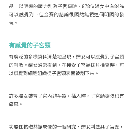
品，以明顯的壓力刺激子宮頸時，878位婦女中有84%
可以感覺到。但金賽的結論很顯然無視這個明顯的發
現。
有感覺的子宮頸
有廣泛的多樣資料清楚地呈現，婦女可以感覺到子宮頸
的刺激。婦女通常提到，在接受子宮頸抹片檢查時，可
以感覺到細胞組織從子宮頸表面被刮下來。
許多婦女裝置子宮內避孕器，插入時，子宮頸擴張也有
痛感。
功能性核磁共振成像的一個研究，婦女刺激其子宮頸，