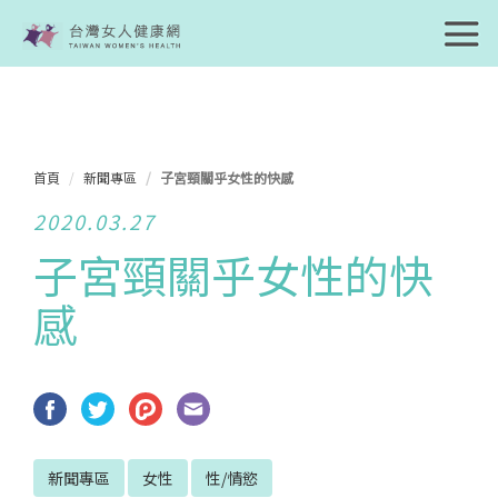
首頁
新聞專區
子宮頸關乎女性的快感
2020.03.27
子宮頸關乎女性的快
感
新聞專區
女性
性/情慾