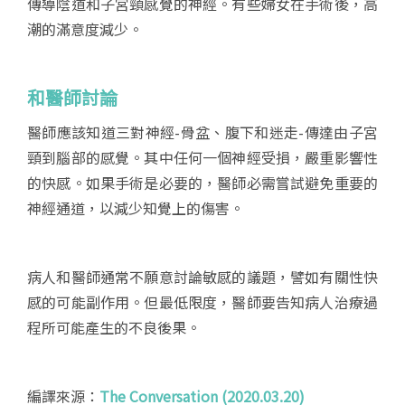
傳導陰道和子宮頸感覺的神經。有些婦女在手術後，高
潮的滿意度減少。
和醫師討論
醫師應該知道三對神經-骨盆、腹下和迷走-傳達由子宮
頸到腦部的感覺。其中任何一個神經受損，嚴重影響性
的快感。如果手術是必要的，醫師必需嘗試避免重要的
神經通道，以減少知覺上的傷害。
病人和醫師通常不願意討論敏感的議題，譬如有關性快
感的可能副作用。但最低限度，醫師要告知病人治療過
程所可能產生的不良後果。
編譯來源：
The Conversation (2020.03.20)