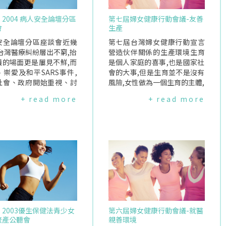
] 2004 病人安全論壇分區
第七屆婦女健康行動會議-友善
會
生產
安全論壇分區座談會近幾
第七屆台灣婦女健康行動宣言
台灣醫療糾紛層出不窮,抬
營造伙伴關係的生產環境生育
議的場面更是屢見不鮮,而
是個人家庭的喜事,也是國家社
崇愛及和平SARS事件,
會的大事,但是生育並不是沒有
社會、政府開始重視、討
風險,女性做為一個生育的主體,
人安全的議題,衛生署並於
作這樣的付出,相對的應有完善
+ read more
+ read more
2年成立病人安全委員會,討
的照顧.醫學的進步大大降低了
人安全"議題.2003年由於
女人生產的風險,但同時也讓女
體的討論與爭取,2004年
性在生產時,因依賴醫療而失去
生署將舉辦"病人安全論
了自主性、因對於醫療專業的
.為了使論壇能真正反應民
無知而無從參與醫療協助的選
音,因此,將由不同屬性的
擇.從懷孕的第一天起,女性的身
團體舉辦前驅會議,瞭解各
體即由醫生的專業、喜好、方
療使用者"的想法與意見.
便甚而利益所主導,而由於資訊
女人連線將從性別角度出
的不足及對於產程的不瞭解,造
過召開座談會的方式,瞭解
成產婦在分娩前後充滿疏離感
集女性對於病人安全的想
及未知的害怕.再者,生產關係到
] 2003優生保健法青少女
第六屆婦女健康行動會議-就醫
經驗,以作為日後病人安全
母、胎兩個生命的安危及健康,
流產公聽會
親善環境
討論的方向.時間協辦單位
使得產科醫師面臨較大的風險,