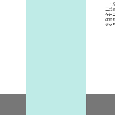
地點20
一、緣
台北市
正式通
167
在這
路一段
改變
(五)
懷孕
(03
女多
興村永
她們
1(三)
統相
4)2
及社
段14
的譴
(二)1
對未
6)2
產成
忠義路
徑之一
(一)1
法對
2)2
法定
一段1
只好尋
衛生
6,
協辦
不必
會、
多不
懷協
們面
於此
女人