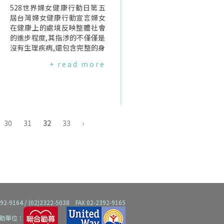
方面,也可使生育保健法的修訂
528世界婦女健康行動日第五
更符合社會實際的需要及人民
屆台灣婦女健康行動宣言婦女
的想法.●座談會時間、地點及
在健康上的處境反映整體社會
合作對象時間地點參與對象合
的進步程度,其指涉的不僅僅是
辦單位2/19台北市新生南路一
沒有生理疾病,還包含完整的身
段102號二樓婦女團體代表台
心健康與良好的社會適應狀態.
+ read more
北市女性權益促進會3/20高雄
其中,性牽涉生育、避孕、避
縣青少年婦幼館(高雄縣鳳山市
病、身體認同、兩性互動等種
光復路二段120號三樓312室)
種問題,恰能反映出女性的健康
原住民婦女高雄縣原住民婦女
的地位與兩性平權的現象.另外,
成長協會3/22納匝肋靈修中心
女性的健康權益若要獲得伸展,
(高峰路111號)一般婦女台灣天
則視女性是否能掌有其"身體自
30
31
32
33
›
主教胚芽婦女關懷協會新竹分
主權"."身體自主權"意指任何
會4/8樹林芳園扶輪社社館(樹
對於身體相關資訊的充分獲得
林市中華路391號2樓)一般婦女
與理解,並自主的決定.情慾發展
樹林芳園扶輪社4/11羅東博愛
是每個人生命中必經的歷程,但
醫院五樓小禮堂(羅東鎮南昌街
青少女的情慾向來受到社會文
83號)一般婦女宜蘭蘭心婦女聯
化的壓抑.近幾年來隨著社會型
盟4/29成功大學光復校區雲平
態的改變與媒體的影響,情慾觀
大樓政治經濟研究所五樓一般
念愈形開放,但是社會上卻缺乏
64 / (02)2322-5038 FAX 02-2392-9165
婦女/學生台南市婦女福利服務
相對應的資訊告訴青少女該如
中心成大性別與婦女研究中心
何看待自己的情慾與保護自己.
助單位：