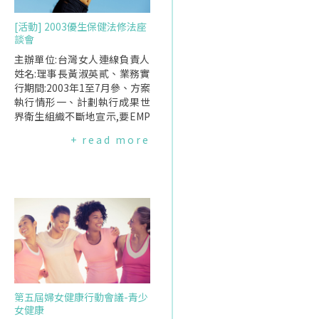
[活動] 2003優生保健法修法座
談會
主辦單位:台灣女人連線負責人
姓名:理事長黃淑英貳、業務實
行期間:2003年1至7月參、方案
執行情形一、計劃執行成果世
界衛生組織不斷地宣示,要EMP
OWER女性,讓女性獲得充分的
+ read more
資訊以做決定,而"優生"的概念
更是早已不合世界潮流,被視為
是一種歧視.因此,我們認為:優
生保健法有重新修訂的必要性,
並應更名為"生育保健法",且應
以新生兒的健康、EMPOWER
女性為主要原則的健康法案.有
鑑於此,台灣女人連線於92年1
月至7月針對優生保健法邀請專
家、學者及婦女來討論這部攸
關女性健康的法案.希望透過此
第五屆婦女健康行動會議-青少
種方式,一方面將生育保健法的
女健康
議題帶入公共議題的討論,另一