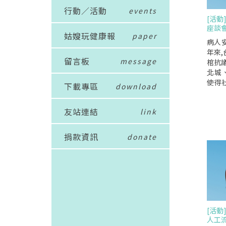
行動／活動
events
[活動
座談
姑嫂玩健康報
paper
病人
年來,
留言板
message
棺抗
北城、
使得
下載專區
download
論病
200
友站連結
link
論"病
民間團
年衛
捐款資訊
donate
壇"
間的聲
民間
地"醫
台灣
發,透
並收
[活動
法及
人工
論壇