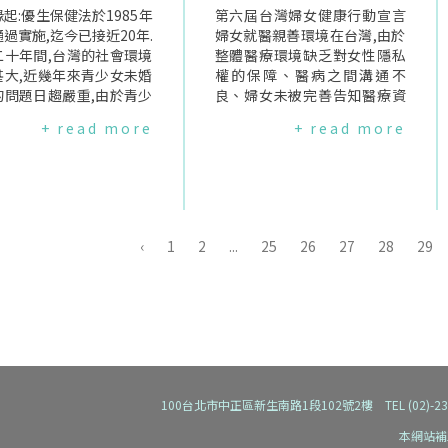
04/7/14(三)9:30-12:30
起:優生保健法於1985年
且因為生產不是疾病,一般人較
第六屆台灣婦女健康行動宣言
婦女新知協會(02)2351-
過實施,迄今已接近20年.
沒有風險的概念,因此,比起其它
婦女就醫親善環境在台灣,由於
8108咖啡廚房台北市南昌
二十年間,台灣的社會環境
科別,產科比較容易造成醫療糾
整體醫療環境缺乏對女性隱私
108巷1號2004/7/16
甚大,近幾年來青少女未婚
紛.醫療糾紛除了讓婦女飽受二
權的保障、醫病之間溝通不
1:00-4:00宜蘭縣婦幼協會
的問題日趨嚴重,由於青少
度傷害,亦使產科醫師面臨非理
良、婦女未被完善告知醫療資
)961-1789宜蘭縣冬山鄉廣
半不敢讓父母知道,再加上
性的抗爭與報復,降低醫師從事
訊等,導致醫療糾紛層出不窮、
+ read more
+ read more
興路2段878號2004/7/2
本身所擁有的社會支持系
產科的意願,嚴重影響產科之醫
婦女怯於就醫、甚而性騷擾案
1:00-4:00台中開懷協會(0
較於已婚女性更形薄弱,以
療品質,更讓醫師因為擔心醫療
件亦時有所聞……造成婦女身
350-6112台中市西屯路三
會對於青少女懷孕所抱持
糾紛而採取防衛性醫療,造成生
心傷害,因此婦女健康與就醫環
8之33號2樓2004/7/27
責式價值觀,使得她們在面
產過度醫療化及醫療資源的浪
境之間的關係一直是婦女健康
:30-4:30台南市婦女會(0
婚懷孕此一事件時,人工流
費.其實,生產應該是產婦運用她
重要的議題.雖然這一兩年來國
21-7881台南女書店台南市
為她們解決未婚懷孕的途
的本能,醫師以他的專業協助,一
內對於婦女醫療的友善環境逐
‹
1
2
...
25
26
27
28
29
二段41號4樓2004/8/16
.然而,因為現行優生保健
起合作促成新生命順利的到來,
漸重視,但政府與醫療機構卻存
:30-4:30台灣女人連線(0
於青少女終止懷孕需經由
為了讓女性能夠發揮她生育的
在著城鄉差距、資源不足與無
322-5038台北市新生南路
代理人的規定,使得青少女
本能,減少過度醫療,降低醫療糾
性別意識與觀點等問題,而導致
02號2樓指導單位:行政院
找密醫或自行使用RU48
紛及醫病對立,我們應該營造一
婦女的健康需求遲遲無法被滿
署主辦單位:台灣女人連線
而這也使她們更容易遭遇到
個生產友善環境,讓產婦與醫師
足.此外,病人的隱私常與媒體採
單位:台北市婦女新知協
要的健康風險並承載了過
之間有一個信任與和諧的夥伴
訪有所衝突,雖然衛生署針對媒
宜蘭縣婦幼協會、台中開
必要的心理壓力,反而使她
關係.首先,孕產婦的主體性應被
體的醫療採訪報導有所規範,且
會、台南婦女會
臨了更大的健康風險.有鑑
確認及尊重；其次,國家應制訂
台灣新聞記者協會也公佈了自
100台北市中正區新生南路1段102號2樓 TEL (02)-2392-91
,台灣女人連線擬針對青少
政策,落實孕產婦知及選擇的權
律的公約,但似乎並不能很確實
工流產部分舉行公聽會,邀
利；最後,國家應該設立一個風
的執行.有鑑於此,繼第三屆台灣
本網站補