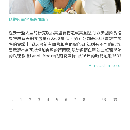
有懷孕,任何時候都可由醫師將避孕器裝入,時間通常是在月經結
國際社會GoRedforWomen行動,訂定每年3月的第2個星期五
束後一週內進行.裝置後可以馬上達到避孕的效果.裝置後可能出
為"為女著紅日",邀請民眾於當天穿著紅色衣飾及參與活動來提
現哪些不適症狀或副作用？有些人在裝置後可能有輕微點狀出
升社會對女性心血管健康的重視.-------------------------每
低鹽反而容易高血壓？
血、輕微下腹部疼痛或腰酸、月經流量增加、經期時間延長以
年"為女著紅日"主題不同喔！點擊圖片了解更多！2025年2024
及月經週期不規律.如果這些現象一直未改善的話,妳需要再求助
年2023年2022年2021年2020年2019年2018年2017年2016年
醫師檢查瞭解狀況！更多...另外,如果有下列情形發生,也應立即
過去一些大型的研究以為高鹽食物造成高血壓,所以美國飲食指
找醫師診察:1.骨盆腔疼痛,或發生性行為時感覺疼痛2.不正常的
標推薦每天的食鹽量在2300毫克.不過在芝加哥2017實驗生物
陰道出血或分泌物有異味3.月經沒來或有懷孕的跡象4.腹部絞痛
學的會議上,發表最新有關鹽和高血壓的研究,則有不同的結論.
5.有感染的症狀如發燒、打冷顫、感冒症狀、肌肉痠痛及疲憊
畢竟鹽本身可以增加身體的荷爾蒙,幫助調節血壓.波士頓醫學院
感6.穿破子宮壁而進入腹腔哪些對象可能不適合裝子宮內避孕
的助理教授LynnL.Moore的研究團隊,以16年的時間追蹤2632
器或須特別注意？*若妳是懷疑有懷孕、罹患癌症或子宮腫瘤的
位30至64歲血壓正常的男女.他們觀察到每天攝取食鹽2500毫
+ read more
婦女*若妳在產後骨盆腔受感染或過去3個月曾經人工流產*若妳
克以下的人,得高血壓比以上的人多.也發現鹽和心血管疾病的關
骨盆腔器官、子宮頸或陰道出現發炎；原因不明的陰道或子宮
係是J型的曲線,表示攝取低鹽和非常高鹽的人,皆有較多得心臟
出血；或是月經量過多或嚴重經痛*若妳對銅金屬過敏者不應使
病的風險,而攝取中等食鹽的人,心血管疾病的風險最低.鉀和鹽
用銅製避孕器.更多....5.若妳可能或確定罹患經由性行為感染的
一樣重要此項研究也發現血壓最低的人,鉀和鹽攝取量最多；相
疾病6.若妳有嚴重肝臟疾病以及有(或可能有)乳癌的女性不應使
反的,血壓最高的人,攝取鉀和鹽最少.而鎂和鈣攝取量較高時,也
用含荷爾蒙的避孕器7.若妳過去曾於放入避孕器時子宮穿孔8.不
和低血壓相關,反之,攝取量較低時,則和高血壓相關.Moore希望
‹
1
2
3
4
5
6
7
8
...
38
39
建議使用多重性伴侶者使用,以免增加骨盆腔發炎的風險9.不建
這項研究能幫助美國飲食指標,重新聚焦在攝取較多鉀,鎂和鈣的
議未生產過的女性裝置子宮內避孕器,以免沾黏影響日後的懷孕
食物,有助於降低血壓.另一方面,雖然減少攝取食鹽和加工食品,
›
10.若妳在使用避孕器過程中懷孕,容易會出現子宮外孕、骨盆腔
有助於降低血壓,但Moore以為這些人可能對鹽特別敏感,需要有
感染、流產及早產裝置後可終身避孕？許多女性誤以為裝了避
低鹽的飲食.未來如果有測試對鹽敏感的方法,則有助於了解那些
孕器就終身避孕,這其實是非常嚴重且危險的錯誤觀念！妳至少
人需要注意.倫敦大學醫學院的心血管教授GrahamMcGregor