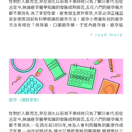
性對於人類而言,早在很久以前就不單純地只為了繁衍後代.但從
古至今,無論避孕醫學知識的發展成熟與否,五花八門的避孕偏方
都不曾消失.為了享受性愛、避免發生意外懷孕,大家必須正確且
安全使用目前有科學根據的避孕方法！避孕小常識有效的避孕
方法有哪些？保險套、口服避孕藥、子宮內避孕器、避孕貼
片、陰道環及事後避孕藥(點我了解更多)能"避孕"又"避性病"的
+ read more
方式是什麼？"戴保險套"是目前唯一可以達到雙重效果的方法.
其他避孕方法都僅能避孕,無法防止受到性伴侶傳染性病的風險.
(點我了解更多)事後避孕藥是緊急處置,不可當常規使用！事後
避孕藥須在非安全性行為後5天內使用,由於藥效隨時間遞減,所
以建議越快服用越好.但它的荷爾蒙濃度是一般口服避孕藥的5~
10倍,容易造成月經混亂,且長期使用對健康傷害的疑慮目前還未
釐清,因此千萬不要當作常規避孕法！(點我了解更多)不可靠的
避孕方式:計算安全期、測量基礎體溫這兩種方法分別是藉由"推
算排卵期"與"每日測量基礎體溫找到排卵期"的方式進行避孕,
但由於每月月經來的時間可能受許多外在因素影響而不穩定、
體溫也會因身體活動或服藥等狀況出現改變,因此這兩種方法都
避孕（議題更新）
難以準確掌握真正的排卵時間,提高避孕失敗機率.(點我了解更
多)避孕各式迷思一破除！口交不需要戴保險套？戴保險套主要
為防止將性病傳染給性伴侶或遭性伴侶傳染.有人會誤以為進行
性對於人類而言,早在很久以前就不單純地只為了繁衍後代.但從
性器官接觸的性行為才有被傳染性病的風險,而口交沒有這樣的
古至今,無論避孕醫學知識的發展成熟與否,五花八門的避孕偏方
疑慮,不需要戴保險套,但真的是這樣嗎？(點我了解更多)避孕藥
都不曾消失.─在西元前1850年,埃及人會利用鱷魚的糞便作成
可以直接在藥局買？不少人可能都有直接在藥局購買到避孕藥
子宮套.─中世紀時認為,婦女只要把青蛙的嘴撐開,朝裡面吐三