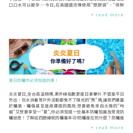
的經驗,但你知道目前只有保險套可以這麼做之外,其他避孕方法
口口水可以避孕.─今日,在英國還流傳使用"塑膠袋"、"保鮮
都需經醫師開立處方籤才可取得！(點我了解更多)長期使用避孕
膜",甚至是"橡膠手套"避孕.─台灣有些人以為喝可樂可以殺精.
+ read more
藥不會有健康傷害？許多醫療健康資訊會說口服避孕藥的副作
如今避孕科技不斷發展,提供了女性多種生育自主的選項,但男性
用已愈來愈少,且無須過度擔心致癌風險,但你知道哪一類口服避
避孕除了保險套之外,遲遲未見有其他藥物的出現.過去曾有研究
孕藥已經被世界衛生組織(WHO)證實有增加罹癌風險呢？正考
研發男性避孕藥,卻因出現痠痛、性欲增加、情緒失調及憂鬱的
慮長期使用口服避孕藥的妳一定要知道,請審慎評估再決定用
副作用情形,試驗立即決定停止.這與外界對待女性避孕藥副作用
藥！(點我了解更多)子宮內避孕器裝了以後可以終身避孕？子宮
風險的態度大相逕庭,凸顯避孕藥安全性議題的男女雙重標準.目
內避孕器相較於其他避孕方式,是使用後無須計算日子且使用期
前有科學根據的避孕方法,是利用"抑制女性排卵"、"阻絕精子
限較長的選擇,有些女性因此認為裝了之後就高枕無憂.但在裝置
與卵子的結合"或是"阻止受精卵著床"的機制來達到避孕效果.常
到期前真的完全不用回診看醫生嗎？(點我了解更多)-----------
見的避孕方法,包括保險套、口服避孕藥、子宮內避孕器、避孕
--------------台灣女性/性別健康權益亟需您以實際行動來共同
貼片、陰道環、事後避孕藥.正確避孕方法一、保險套保險套是
守護！竭誠歡迎認同《台灣女人健康網》理念的朋友捐款支持
最方便取得的避孕方法,避孕率高達9成以上；同時,它也是所有
我們！持續提供更優質的內容是網站不斷努力的方向,而我們需
避孕方式中唯一可同時"避性病"的.保險套要如何使用？使用前
夏日防曬你必須知道的事！
要更多資源才能走更長遠的路.收到的每一筆捐款,都將挹注在網
後需注意什麼？─請在性行為開始之前先戴上,不要在射精前才
站經營、服務方案以及對政府的監督.無論捐款金額多寡都是支
使用！─保險套只能一次性使用,在射精後就要丟棄.使用保險套
持我們的重要力量！感謝您！(→捐款資訊連結←)
前,請檢查有無破洞,但不要拉扯以免破壞保險套.使用時,請先輕
炎炎夏日,全台高溫頻傳,紫外線指數更是日漸攀升.不管是平日
輕擠壓前端凸型袋,將空氣排出,再將保險套放在男性生殖器前
外出、玩水消暑等戶外活動都免不了陽光的"熱"情,讓我們暴露
端,緩緩往下推到底.性行為結束時,務必握住保險套的開口,並小
於曬黑、曬傷甚至是皮膚癌的風險.想要避免來自太陽的"吻
心扶住陰莖馬上抽離女性的陰道口.口交需要戴保險套嗎？有人
痕"又想要享受一"夏",你必須知道一些基本防曬知識及常見防
認為口交不需要戴保險套,這是錯誤的想法.由於女性的月經、陰
曬迷思！了解這四題練就防曬基本功!防曬是在防什麼？防曬是
道分泌物及男性的精液、分泌物都可能含有愛滋病病毒.如果你/
在防太陽裡的紫外線UVA及UVB對皮膚的傷害.UVA會造成肌膚
+ read more
妳的口腔內有傷口或喉嚨發炎,就有可能感染愛滋病.二、口服避
老化及皮膚癌,UVB會造成曬黑、曬傷及皺紋.怎樣才能完整防