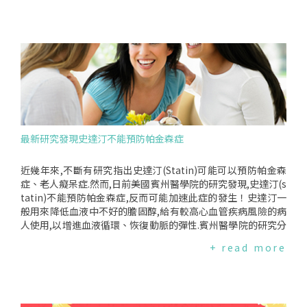
孕藥口服避孕藥是一種透過長期週期性的服用低量荷爾蒙,影響
曬？*物理性防曬:陽傘、衣帽及盡量避免正午前後紫外線強烈時
大腦誤以為身體已經懷孕,於是停止排卵,以達到避孕效果的方
外出等.*化學性防曬:防曬乳、防曬噴霧等.兩者搭配使用的防曬
法.現今主要的避孕藥成分可分為"雌激素和黃體素合併型"以
效果更好.防曬乳上寫的SPF、PA是什麼？*SPF是防止皮膚被U
及"單獨黃體素"兩種,避孕成功率約為9成.建議妳與醫師充分溝
VB曬黑、曬傷的係數,而在市面常見的數值有SPF15、30及50
通討論後再決定適合自己的避孕藥,尤其是月經週期不規律的女
+等,指的是延長被曬傷時間的倍數.係數越大代表防曬效果越長,
性須特別注意.口服避孕藥可以如何取得？在台灣,不論是事前、
也就是需要補擦防曬乳的間隔時間越長.*PA是防止皮膚被UVA傷
事後避孕藥,皆屬於醫師處方藥,妳必須在醫師看診後取得處方
害的指標,後面有越多"+"號表示防護力越強,但最高只有到"+++
箋,才可在醫療院所或藥局購買.口服避孕藥要如何使用？避孕藥
+".防曬乳怎麼使用？防曬乳一定會因為流汗、擦汗、玩水等因
一般分為21顆裝和28顆裝兩種包裝:21顆裝為連續服藥21天後,
素脫落,因此建議每2小時重新塗抹一次,並且每次都要確保皮膚
停藥7天,再服用新的一盒；28顆裝是服用完21顆有效劑量後,再
被完整覆蓋.若擔心黏膩而只塗了薄博一層效果可是會大打折扣
最新研究發現史達汀不能預防帕金森症
服用7顆無活性錠,接著服用新的一盒,服藥不須中斷.若妳未依照
喔！打破防曬迷思享受一"夏"！SPF防曬係數越高越好嗎？雖
規則服藥,否則可能無法有效避孕.此外,避孕藥並不是一開始吃
然不常見,但目前市面上、網路上仍可找到標示SPF100的防曬
就可以達到避孕效果,所以妳剛開始使用避孕藥的前半個月,建議
乳.看到這樣的宣稱請不要衝動購買,為什麼？點我了解更多！SP
近幾年來,不斷有研究指出史達汀(Statin)可能可以預防帕金森
妳同時還是使用保險套,以免懷孕.服用後可能出現哪些不適症狀
F加持保養品/化妝品能有效防曬嗎？許多人討厭夏天塗抹防曬
症、老人癡呆症.然而,日前美國賓州醫學院的研究發現,史達汀(s
或副作用？服用避孕藥後,由於體內突然出現額外的荷爾蒙,妳可
乳又化妝的厚重感及繁瑣的程序,含防曬功能的化妝品及保養品
tatin)不能預防帕金森症,反而可能加速此症的發生！史達汀一
能會有一些不適症狀或副作用,如頭痛、噁心嘔吐、月經過多或
便應運而生.不過,這些產品真能帶來理想的防曬效果嗎？還有,
般用來降低血液中不好的膽固醇,給有較高心血管疾病風險的病
不規則、陰道少量點狀出血、念珠菌感染增加等其他症狀包括:
疊擦多種具防曬功能的產品代表防護力越高嗎？點我了解更
人使用,以增進血液循環、恢復動脈的彈性.賓州醫學院的研究分
頭暈、子宮頸粘液增加、子宮頸肥大、食慾增加、體重增加、
多！防曬乳會讓你維生素D不足嗎？我們的維生素D有80%是靠
析保險公司申請單資料庫中2,322個新診斷有有帕金森症的病人
+ read more
水腫、皮膚癢、青春痘、潮紅、乳房脹痛、感覺虛弱、心情疲
身體暴露於紫外線下產生的,那擦了防曬乳是不是會讓你維生素
及沒有此症的對照組.研究專家想知道,這些病人在帕金森症發生
倦、沮喪或焦慮、脾氣暴躁..長期服用會有什麼傷害嗎？長期服
D不足,進而影響你的骨骼健康呢？點我了解更多！防曬可以用
之前,服用史達汀的時間有多長.專家發現剛開始服用史達汀的兩
用口服避孕藥可能造成如高血壓、血栓症、中風、心肌梗塞或
吃的？最近去日韓旅遊的熱門購物清單中出現了"防曬丸"或"防
年半期間,和帕金森症發生的相關性最顯著,而脂溶性的史達汀關
高血鉀症等傷害.雌激素黃體素合併型避孕藥更已被世界衛生組
曬錠",它號稱一天兩粒就能抗紫外線.對於懶得塗防曬乳又嫌夏
聯性更強.大部分史達汀是脂溶性的,包括:atrovastatin、fluvas