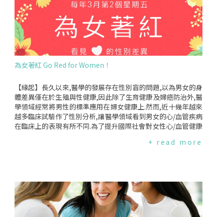
織列為第一級致癌物,證實會有引起乳癌、子宮頸癌、肝癌的風
天穿衣帽很熱的人來說可是一大福音,但美國食藥署早已公開打
tatin、lovastatin、cerivastatin、pitavastatin和smvastati
險！如果有長期的避孕需求,妳要評估所有避孕方式的效益和風
臉這種產品宣稱無效囉！點我了解更多！防水防曬乳真的防水
n.脂溶性容易進入細胞,因此廣佈於身體各種組織中,也可以進入
險再審慎做選擇.哪些對象不適合服用避孕藥或須特別注意？*年
嗎？玩水是夏季消暑的熱門選項,很多人為了想要在玩水同時避
腦部.水溶性的史達丁則不能進入腦部.過去很多研究認為史達汀
紀在35歲以上且有吸煙的習慣,必須小心避孕藥會增加妳發生中
免曬傷選購宣稱防水的防曬乳.但這些產品真的有其宣稱的效果
可預防帕金森症,部分研究以為可降低得病的風險,部分沒發現有
風及心肌梗塞的機率.*肥胖過重的女性可能會降低避孕藥成功避
嗎？點我了解更多！(彙編日期:2016/6/27,最近更新日期:2019/
任何影響,部分則顯示增加了得病的風險.賓州醫學院神經內科教
孕的機率,同時,含荷爾蒙的避孕方式可能輕微增加妳罹患第二型
7/11)
授XuemeiHuang指出,雖然先前研究發現史達汀和帕金森症發
糖尿病的風險.更多...3.癲癇患者服用含炔雌醇(ethinylestradio
生的頻率較低相關,但因為高膽固醇是使用史達汀的主因,因此不
為女著紅 Go Red for Women！
l)的避孕藥,可能提供癲癇發作的機率,對大腦造成永久傷害.請務
易知道史達汀所謂的保護作用,是源於藥物本身,還是服藥之前膽
必告知醫師並討論選擇使用其他避孕方式.4.懷孕生產期間靜脈
固醇的情況.Huang教授以為,雖然也有研究提出停止服用史達汀
血栓栓塞風險會提高,因此在產後21天內不應服用合併型避孕藥.
會導致帕金森症,但是新的研究發現,史達汀可能引起新的帕金森
【緣起】長久以來,醫學的發展存在性別盲的問題,以為男女的身
若妳同時為年紀在35歲以上、過去有相關病史、不能活動、肥
相關的症狀,促使病人停止服用.雖然需要更進一步探討研究結
體差異僅在於生殖與性健康,因此除了生育健康及婦癌防治外,醫
胖、生產過程中有輸血必要、產後大量出血、抽菸與剖腹產者,
果,專家們也並沒有説史達汀造成帕金森症,但是呼籲服用史達汀
學領域經常將男性的標準應用在婦女健康上.然而,近十幾年越來
必須在產後42天才能開始吃避孕藥.最後妳還需要注意些什麼？
需謹慎,特別是對一些可能有帕金森症的病人,史達汀不應該用來
越多臨床試驗作了性別分析,讓醫學領域看到男女的心/血管疾病
因為避孕藥和其它藥物可能會產生交互作用,失去藥效或有不良
預防帕金森症.來源:MedicalNeewsToday、JournalOfMovem
在臨床上的表現有所不同.為了提升國際社會對女性心/血管健康
反應,因此生病就醫時也要告知醫生妳正在服用避孕藥.三、子宮
entDisorders(201706)
的意識,世界心臟聯盟(WorldHeartFederation)推動"GoRedfo
+ read more
內避孕器(子宮環)子宮內避孕器簡稱IUD,是在子宮內裝置"Ｔ形
rWomen為女著紅",敦促其會員國每年各自訂定日期舉行GoRe
銅製小線圈"或"含荷爾蒙"的裝置.它的避孕效果可達95%以
dforWomen行動.除了邀請民眾以"著紅"象徵重視女人心外,也
上."銅製子宮內避孕器"與"含荷爾蒙子宮內避孕器"有何不
舉辦各式活動或倡議行動,藉此充實國際社會對女性心/血管疾病
同？"銅製子宮內避孕器"與"含荷爾蒙子宮內避孕器"都是讓子
的知識,並啟發他們為女性心/血管健康付出行動,讓國家政策、
宮內膜產生異物感,使精卵難以結合或結合後難以著床.前者主要
醫療及社會更關心女人"心",至今已有超過50個國家每年都在響
是透過釋放對精子有毒的銅離子干擾精蟲游動,降低受精的機
應此活動.在台灣,心血管疾病是女性主要健康殺手.若持續忽視女
會；後者則釋放荷爾蒙使子宮內膜變薄,受精卵因而無法著床,或
性的心/血管疾病風險,將使台灣女性陷於健康風險.為提高台灣
是抑制女性排卵.子宮內避孕器要如何使用？基本上只要確定沒
對於女性心/血管疾病的關注,台灣女人連線自2016年開始響應