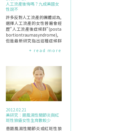
人工流產後悔嗎？九成美國女
性說不
許多反對人工流產的團體認為,
選擇人工流產的女性普遍會經
歷"人工流產後症候群"(posta
bortiontraumasyndrome),
但是最新研究指出這種症候群
背後缺乏實證基礎,並且調查發
+ read more
現95%經歷人工流產的女性認
為這個決定是對的.美國加利福
尼亞大學的研究團隊及智庫Ad
vancingNewStandardinRepr
oductiveHealth(ANSIRH),自2
013年起從美國30家有提供人
工流產服務的診所中,挑出1000
位於2008年至2010年間曾前往
這些診所人工流產的女性進行
訪問與調查,並以其中667位女
2012.02.21
性做為調查對象.這667位女性
美研究：類風濕性關節炎與紅
依其經驗分為兩組,其一為於妊
斑性狼瘡女性生育數較少
娠第一期(受精後三個月)接受
人工流產者,另一組則是在各診
患類風濕性關節炎或紅斑性狼