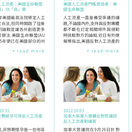
人工流產：美國生命聯盟
美國人工流產門檻建造者：美
瘋」功「偽」業
國生命聯盟
3年美國最高法院頒定人工
人工流產一直是備受爭議的議
定合法,但同時開啟了往後
題,不論國內外,支持與反對團體
年的論戰並讓各州創造更多
都不斷在訂定相關條件與規範
辦法.美國生命聯盟(AU
時挑戰對方的論點.近日有外媒
015年便已在美國部分的州
報導指出,美國反對人工流產的
化51項新的人工流產限制
團體不斷透過各種方法拉高女
+ read more
+ read more
自2010年已累績了282項
性進行人工流產的門檻；其中,
.這些規範看似在維護女性
美國生命聯盟(AmericanUnite
,實質上卻限制了女性的身
dforLife,AUL)就是各種人工流
權與選擇權.AUL推動立
產門檻背後最大的推手.美國生
方式許多州的政策制訂者
命聯盟(AUL)是推動美國立法保
他們轄下的首都時對人工
障胎兒"生命權"(pro-life)的主
的議題以及其他醫療議題
力,對他們而言,人工流產的論辯
生,AUL便雇用六位州級
其實代表一系列的策略與計謀,
躍份子,透過他們每年寄
讓人工流產隨著時間慢慢凋零.
生命"(DefendingLife)
AUL的顧問OvideLamontagn
10.31
2012.10.03
求給立法者；並且也在美
e表示:"擁護人工流產的團體試
免費避孕可降低人工流產
加拿大兩萬人連署反對眾議院
法交流委員會設立攤位,在
圖傳遞錯誤的立場給民眾,認為
反人工流產動議案
團體與立法者每年的集會
支持女性權力就是反對胎兒生
影響力.此外,AUL也依據
國,非預期懷孕是一些地區
命權,但那卻是個謊言.事實上是
加拿大眾議院在9月26日針對