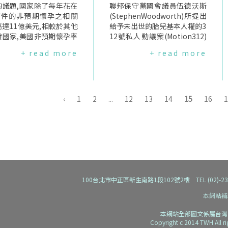
擁護生命權的程度排名,引
的議題,國家除了每年花在
擁護胎兒生命權時也是在支持
聯邦保守黨國會議員伍德沃斯
州之間的競爭,促使立法者
0萬件的非預期懷孕之相關
女性的權利.".這個想法是AUL
(StephenWoodworth)所提出
向他們詢問要如何讓他們
達11億美元,相較於其他
推動許多立法背後所持的論點,
給予未出世的胎兒基本人權的3
為第一名.AUL推動立法
發國家,美國非預期懷孕率
並認為美國的人工流產法太
12號私人動議案(Motion312)
:*告知女性可中途反悔美
高出許多.一篇刊登於12
過"激進",與北韓、中國和加拿
進行投票表決,結果以203票比9
+ read more
+ read more
利桑那州的醫師已被要求
產科期刊(Obstetrics&
大一樣並不理想,導致許多人工
1票遭駁回.伍德沃斯早前提出
將進行藥物人工流產(ch
ecology)的報告顯示,提供
流產事業無法可管.對AUL來說,
的312號議案企圖定義未出世
alabortions)的女性,程序
免費長效的避孕方式可降
任何與人工流產有關的死亡是
的胎兒是有完全法律權利之人(l
到中段時是可以改變主意
預期懷孕及未成年懷孕,更
無法接受的.AUL經常利用悲慘
egalpersons),而人工流產將被
國婦科及產科醫學會(Am
低人工流產率.研究者Pe
的故事引起女性對人工流產的
視為犯罪.隨後立刻引起加拿大
‹
1
2
...
12
13
14
15
16
1
nCollegeofObstetrician
r及其團隊設計一個前瞻性
焦慮來推動立法,例如他們呼籲
人工流產權利聯盟(AbortionR
Gynecologist)認為這不
,提供St.Louis10,000
未成年人施作人工流產需要有
ightsCoalitionofCanada)及
安全也根本不可行.但即使
風險女性免費的子宮內避
法定代理人的同意,即是因為聽
其支持者的抗議,共集結將近兩
團體已於今年春季向政府
避孕藥.同時測量2008-2
聞被性侵的女孩被加害者強迫
萬個網路連署簽名與上千個連
,此規範仍被通過成為醫師
間當地9,256名14-45歲間
進行人工流產；同時,不斷地引
署人的請願書送進加拿大眾議
守的法律.*告知女性胚胎
未成年生產及重複人工流
用KermitGosnell於2010年以
院,表達堅決反對這項侵犯女性
及何時會感受到疼痛美國
在與2008年區域及全國資
不衛生的設備為女性提供人工
身體自主權的議案.加拿大人工
色州今年通過了AUL根
比較時,被提供免費長效可
流產,導致女性病患腸胃穿孔及
流產權利聯盟區域協調員亞瑟
100台北市中正區新生南路1段102號2樓 TEL (02)-2392-91
性知權法案"(Women'sR
方法(LARC)之St.Loui
死亡例子,以及其他與人工流產
(JoyceArthur)26日在現場向
本網站補
ttoKnowAct)所推的議案
性其人工流產率比區域低了
有關但原因未明的死亡案件.AU
國會議員高呼,"讓這個議案滾
編號:HB1578),要求醫師
倍(4.4:19.6/每千名女
L的顧問Lamontagne說明,他
回去,312號議案企圖將女性強
本網站全部圖文係屬台灣
行人工流產前要向女性描
比全國低了將近五倍(4.4:1
們的工作目的不是在讓施行人
制定性為母親角色,女性並非生
Copyright c 2014 TWH All r