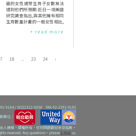
所規定可施行人工流產的妊娠
瘡的女性通常生育子女數無法
期上限的前2周內進行人工流產
達到他們所預期.近日一項美國
者.這些參與者在參與研究時平
研究調查指出,與其他擁有相同
均年齡為25歲,並且62%的人人
生育數量計畫的一般女性相比,
工流產當下已在養育小孩,有1
患有類風溼性關節炎或紅斑性
+ read more
4%的人有憂鬱症史,他們每半
狼瘡的女性其不孕的比例是的
年會被以電話訪問其當下對人
1.5倍、流產的比例是3倍.過去
工流產經驗的想法與感受.結果
研究曾表示有自身免疫系統疾
發現有半數以上的女性認為人
病的女性生育數較少,但確切原
工流產的決定很困難或相當困
因未明,為瞭解這個問題,研究團
7
18
...
23
24
›
難,但是既三年的追蹤以後發現,
隊針對美國風濕性疾病國家資
667位女性中有95%的女性依
料庫(NationalDataBankforR
然認為當初決定人工流產是對
heumaticDiseases)中超過一
的,且兩組在態度方面沒有顯著
千名女性發出生育史的調查問
差異.對人工流產的感受方面,表
卷,得到來自114位紅斑性狼瘡
達正向情緒如放鬆及快樂的比
患者、及578位風濕性關節炎
率被發現超過了負向情緒如後
患者的回覆.調查結果顯示,對紅
悔、罪惡感、憤努等；而不論
斑性狼瘡的女病患而言,流產是
64 / (02)2322-5038 FAX 02-2392-9165
正向或負向情緒,都隨著女性想
主要導致生育數少的原因,研究
助單位：
起人工流產的次數逐漸降低而
中有22%的女病患曾流產,未來
跟著減緩；並且這兩種發現在
研究應找出其中的生物性原因,
女人連線，版權所有，任何問題歡迎來信指教。
兩組女性身上並未呈現顯著差
才能改善紅斑性狼瘡女病患懷
ights reserved. Any questions，please
E-Mail
us.