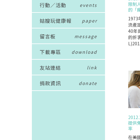
限制
行動／活動
events
的「
197
姑嫂玩健康報
paper
流產
40
留言板
message
的折衷
L)2
合法
下載專區
download
規範,
規範
友站連結
link
權利
體自主
法的
捐款資訊
donate
抵達
流產
感到陌
的活
送"捍衛
2012.
的訴
提供
國立
率
遊說
上產生
在美