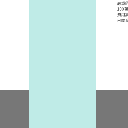
各州
嚴重
起各
10
主動
費用高
的州成
已開
的規範
也明顯
國亞
月份婦
需告知
Gyn
emic
婦女
進行
低無
的.美
大幅降
erica
ipe
sand
世代研究
僅不
名高
婦科
孕器及
遊說
010
需要遵
女性
特徵
產率.
阿肯
料庫
據"女
逆的避孕
igh
s女
(議案
將近四
要施
性),