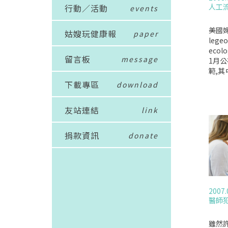
人工
行動／活動
events
美國婦
姑嫂玩健康報
paper
legeo
ecol
留言板
message
1月
範,
道德
下載專區
download
或不
避孕
友站連結
link
義務
者給
務之
捐款資訊
donate
前針
很多
師可
信仰
人工
2007.
更新醫
醫師
regP
不願
絕更
雖然