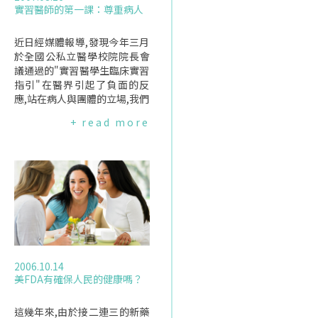
實習醫師的第一課：尊重病人
近日經媒體報導,發現今年三月
於全國公私立醫學校院院長會
議通過的"實習醫學生臨床實習
指引"在醫界引起了負面的反
應,站在病人與團體的立場,我們
覺得有必要做進一步的說明.台
+ read more
灣女人連線在舉辦病人權益座
談會時,便常聽到婦女提起自己
的就醫經驗,許多的看診都是在
未經過病人同意的狀況下,就有
實習生在場的,這讓許多病人感
到不適；因此,台灣女人連線不
斷向衛生署要求,應該針對實習
醫學生擬定規範.今年通過
了"實習醫學生臨床實習指引",
對病人隱私權與安全無疑是一
2006.10.14
大保障,我們對於教育部與衛生
美FDA有確保人民的健康嗎？
署所做的努力也表示肯定.針對
醫事人員的疑慮,我們瞭解也同
意實習醫師也是醫療團隊的一
這幾年來,由於接二連三的新藥