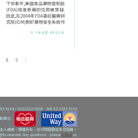
員,醫師的養成,除了醫學知識的
下架事件,美國食品藥物管制局
獲得之外,當然也包括臨床醫學
(FDA)核准新藥的信用被質疑.
的操作和與病人實際的互動,誠
因此,在2004年FDA委託醫藥研
如張上淳主任所言,"准醫師總
究院(IOM)對於藥物安全系統作
得有機會練習打針抽血的技
一個評估,報告在九月中旬出爐.
+ read more
巧".然而,令人不解的是,為何實
根據報告,FDA因為財務不足、
習醫學生在參與門診或床邊教
文化、組織結構的問題以及賦
學前,必須先"徵求病人同意"的
與的公權力糢糊不清,目前無法
這個程序,會降低實習醫學生的
保障新藥的安全性,為確保用藥
教育品質？許多醫師認為徵求
安全,FDA必須有重大改革.報告
8
9
›
病人同意會損害到實習醫學生
中主要的建議如下:1.任何處方
的學習機會,醫師會有這樣反應,
藥在核准上市後的兩年內,其包
是因為這些醫師假設在徵求病
裝要包含一個符號標示,告知病
人同意時,病人都會拒絕；然而,
人用藥安全的整體性並未完全
若醫師給予病人應該有的尊重,
確立.2.新的處方藥在上市的兩
讓病人瞭解實習醫學生參與診
年內,不得對消費者做直接廣告.
斷過程的重要性,病人不必然會
3.FDA在新藥核准後的5年內必
拒絕實習醫學生在場.若病人拒
須再評估其安全性及有效性.4.
64 / (02)2322-5038 FAX 02-2392-9165
絕進行教學診,主治醫師則應試
加強FDA對藥廠處分的公權力.
助單位：
圖瞭解病人拒絕的原因,再針對
5.藥廠必須將其所贊助、或主
病人的考量擬定配套措施或規
辦的臨床實驗登錄在FDA的資
女人連線，版權所有，任何問題歡迎來信指教。
範.也有許多醫師質疑,目前醫院
料庫中,以便民眾及健康照護者
ights reserved. Any questions，please
E-Mail
us.