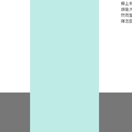
的.也
療上
產手
誤是
目,因
然而
出之疑
擇怎麼
在職
研究
供其
(Jour
無法
edic
轉介給
sKa
進行
院學
了53
卷內
情境,
病患
等)
起疹子
會如
受訪
現,只
中,
輕微
疏失的