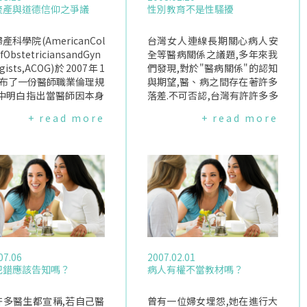
流產與道德信仰之爭議
性別教育不是性騷擾
產科學院(AmericanCol
台灣女人連線長期關心病人安
fObstetriciansandGyn
全等醫病關係之議題,多年來我
ogists,ACOG)於2007年1
們發現,對於"醫病關係"的認知
公布了一份醫師職業倫理規
與期望,醫、病之間存在著許多
其中明白指出當醫師因本身
落差.不可否認,台灣有許許多多
、信仰或其他因素而反對
優秀、認真的好醫師,但為何對
+ read more
+ read more
願意進行人工流產、緊急
於醫師的愛心及關懷,病人會不
或其他相關手術時,醫師有
領情？因為在專業的權威底下,
在最短的時間內轉介求診
有些醫師會忘記自己也是個平
有能力、有意願提供該服
凡人,會有盲點、會犯錯、也會
醫師.美國布希政府卻於日
有利益的考量,這也是為什麼會
對此一規範提出批評,表示
有醫師因為健保診察費偏低而
合乎標準、訓練有素的醫
草率診療,也是為什麼醫師對於
能會為了堅持他們的道德
病人的"關懷",在病人眼中可能
或倫理標準,而不願意進行
就是一種性騷擾.衛生署於民國
流產手術,但卻會因此無法
96年8月17日完成的"醫師執業
07.06
2007.02.01
師執照.ACOG的發言人G
登記及繼續教育辦法"之修正,
犯錯應該告知嗎？
病人有權不當教材嗎？
hillips表示,如果因為醫師
其中將性別議題課程列為醫學
提供人工流產手術,而被拒
倫理之必修項目,其原因在於醫
新執照的話,是違反聯邦法
許多醫生都宣稱,若自己醫
學領域長期缺乏女性觀點與論
曾有一位婦女埋怨,她在進行大