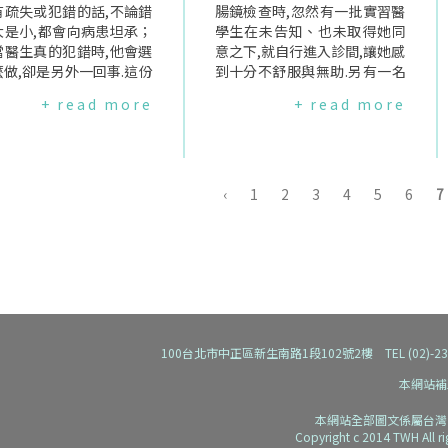
就是說,"醫師進行人工流
有疏失或犯錯的話,不論錯
述,使女人每個階段的生命經驗
腸鏡檢查時,忽然有一批實習醫
術與否"並不會列入考核項
大是小,都會向病患坦承；
都遭到扭曲或誤解,例如從月
學生在未告知、也未取得她同
此,自然沒有布希政府所提
當醫生真的犯錯時,他會選
經、生產、更年期到停經,對女
意之下,就自行進入診間,讓她感
慮.研究人員並強調,醫師
做,卻是另外一回事.這份
性來說必經的生命歷程,然而,在
到十分不舒服與無助.另有一名
業倫理上應該為求診者提
發表在一般醫學內科期刊
醫學診斷上卻容易被疾病化.又
女性,在進行子宮頸抹片檢查時,
+ read more
+ read more
所需要的醫療服務,若自身
nalofGeneralInternalM
例如心臟病長久以來都被視
未告知患者並經其同意,便有醫
或不願意進行時,當然必須
ine),由愛荷華大學的Lauri
為"男人的"疾病,女人向來被放
學生在場實習,使隨後的醫療糾
其他醫師.
ldjian教授和其研究團隊所
在照顧男人心臟的位置,就是因
紛爭議更加複雜.筆者的友人,也
.研究人員針對醫師和醫學
為健康、疾病中性別意識的缺
曾經至台北某一著名教學醫院
生進行問卷調查,總共回收
乏,讓多數女人活在乳癌的擔憂
就診,在問診及檢查的過程中,不
‹
1
2
3
4
5
6
7
8份問卷,填答率為77％.問
時,不知道她們更可能死於中風
但主治醫師並未取得病人同意,
容為各種不同程度的假設
或心臟病.全球先進國家近年來
就讓實習生參與診斷,更甚者,只
例如,若醫生的醫療疏失對
陸續設立婦女健康研究中心,期
見主治醫師不斷向實習生講解
造成重大傷害(殘疾或死亡
望藉此提高醫事人員的性別意
檢查程序及病因診斷,卻未仔細
、輕微傷害(治療期延長或
識,促進健康的性別平等.世界衛
地向病患說明病情.教學醫院在
等)及沒有受到傷害,醫生
生組織亦於2002年宣布"性別
未告知、也未取得病患同意下,
何回應與處理,然後再比對
政策"(GenderPolicy),強調醫
就讓實習生參與診療,嚴重影響
者實際的執業經驗.結果發
學專業人員都必須要瞭解到性
病患的隱私權益,台灣女人連線
100台北市中正區新生南路1段102號2樓 TEL (02)-2392-91
有41％的醫師在實際生活
別是會影響健康的.唯有使醫事
自一九九八年以來,就不斷地向
本網站補
會向病患承認自己所犯下的
人員都具備性別敏感度,才能促
衛生署提出要求,希望針對實習
錯誤,而會向病患坦承重大
進醫病關係、保障婦女健康.將
醫學生擬定實習規範,讓病患就
本網站全部圖文係屬台灣
醫師只有5％.Kaldjian教
性別議題課程列為醫學倫理之
診時,其隱私權和安全能受到尊
Copyright c 2014 TWH All r