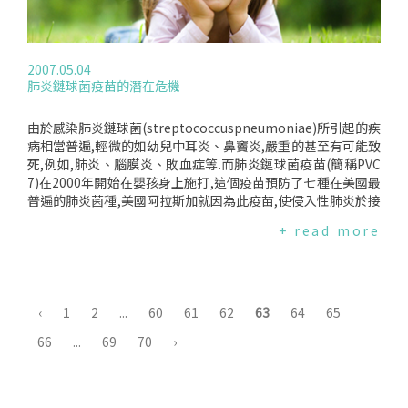
經是很安全、甚至是有益的,因為月經其實是多餘的,甚至不健康
的；他們相信月經的週期為28天是現代化的結果,也就是現代女
性因為飲食、生活方式、生產次數等的改變,使現代人的月經次
數較以前增加許多,而這些增加的部分其實是不必要的、多餘的.
2007.05.04
事實上,月經對女性來說,除了表示其有生育力外,也是一種健康
肺炎鏈球菌疫苗的潛在危機
的象徵,因為女性可能因為不健康、營養不良或是壓力過大而使
經期不規律,也有女性藉由月經來確認自己是否懷孕、自己的身
體是否正常的運作.而且,使用藥物來控制或是抑制自然的生理作
由於感染肺炎鏈球菌(streptococcuspneumoniae)所引起的疾
用,對健康會不會有影響都還是未知數.因此,目前最重要的問題,
病相當普遍,輕微的如幼兒中耳炎、鼻竇炎,嚴重的甚至有可能致
應該是這些藥物究竟是不是安全有效？它有可能造成的風險和
死,例如,肺炎、腦膜炎、敗血症等.而肺炎鏈球菌疫苗(簡稱PVC
益處是什麼？哪些人可以使用這些藥物？女性在使用這些藥物
7)在2000年開始在嬰孩身上施打,這個疫苗預防了七種在美國最
前,是不是得到了充足的資訊？
普遍的肺炎菌種,美國阿拉斯加就因為此疫苗,使侵入性肺炎於接
種前、後的發生率下降了95％,但是,最近美國疾病管制中心(CD
+ read more
C)的研究員Dr.RosalynSingelton及其研究團隊發現,那些疫苗
無法預防的菌種,正悄悄地成為潛在的威脅.這份最新的研究刊登
在四月份的美國醫學協會期刊(AmericanMedicalAssociatio
n),其中分析了1995-2006年的資料.研究人員發現,在疫苗問世
的三年內,阿拉斯加當地二歲以下孩童感染侵入式肺炎疾病的比
‹
1
2
...
60
61
62
63
64
65
例下降了67％.但是,當研究人員比對2001-2003和2004-2006的
66
...
69
70
›
資料時,發現二歲以下孩童感染侵入式肺炎疾病的比例竟回升了
82％.雖然此疫苗預防了七種最普遍的肺炎菌種,但是,其中那些
疫苗無法預防的菌種感染數卻因此大幅增加,根據這份研究,疫苗
無法預防的菌種感染數大約上升了140％.Dr.RosalynSingelto