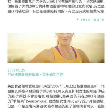
等,因此,有關於更年期婦女的骨質疏鬆和牙周病的關係,還需要
裡一篇主要由加州大學的LisaBero教授所進行的一項文獻回顧,
更多的研究來證實.相關新聞:不要忽視牙周病！
便檢視了大約200份與降膽固醇藥物相關的研究與試驗,有些是
由政府補助的、有些是由藥廠補助的、有些沒有說明經費來源.
結果發現研究的贊助者很有可能會影響試驗的結果,這些研究和
+ read more
試驗的結果通常對於贊助者較有利；也就是說試驗的結果,贊助
廠商所生產或代理的藥品通常比對照組所使用的藥物來的有效
或安全.目前還無法解釋贊助者為什麼會有這麼大的權限影響試
驗結果.有學者猜測,藥商有可能操控研究方法來影響試驗結果,
例如,將對照組所使用的藥品劑量降低；或研究結果若對廠商不
利,便不予發表；不論原因為何,這份研究已經發現有關降膽固醇
藥物的研究和試驗是有偏差的,而這樣的結果令人擔憂和重視的
原因,是因為其他藥物的研究和試驗是不是也會出現相同的問
題？值得關切！
2007.05.25
FDA通過最新避孕藥，完全抑制月經
美國食品藥物管制局(FDA)於2007年5月22日核准通過最新一代
由惠氏藥廠研發的避孕藥Lybrel,可以完全抑制女性的月經.傳統
的避孕藥並不會影響到月經週期,而美國先前在2003年通過
的"季經藥"(Seasonique),雖然使女性得以自行減少月經週期,
但是一年還是會來潮四次.這次通過的避孕藥標榜著可以一直連
續服用,中間不需服用安慰劑,如此一來,月經就不會來潮,直到停