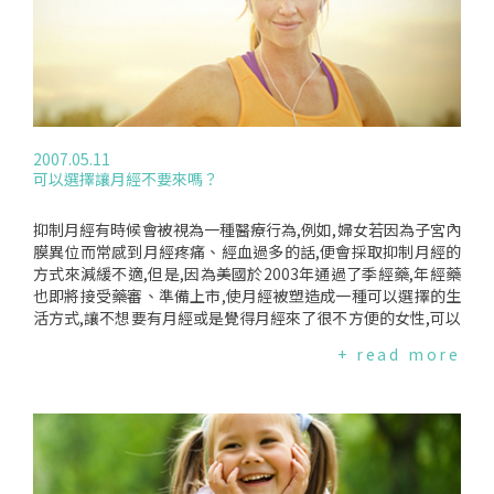
安全事件反應了美國食品藥物管制局在審核藥物的程序上,是有
很大的瑕疵的；在2004年時,發現由默克藥廠(Merck&Co.)行銷
的非類固醇關節炎消炎藥"偉克適"(Vioxx),會引起嚴重的心臟疾
病,而全面回收下架,但是當時已經有數百萬人服用；有專家便擔
憂梵帝雅會不會是另一個類似的例子.美國食品藥物管制局表示,
這份研究結果和其他的長期研究結果相抵觸,而且有研究發現,更
換糖尿病藥物也會增加風險；因此,目前還不會在藥品包裝上加
2007.05.11
註警語,除了通知所有醫師之外,也還不會採取其他動作.建議有
可以選擇讓月經不要來嗎？
在使用梵帝雅的病患,特別是又有心臟疾病風險的病患,應該先和
醫師討論後再決定是否停用藥物.
抑制月經有時候會被視為一種醫療行為,例如,婦女若因為子宮內
膜異位而常感到月經疼痛、經血過多的話,便會採取抑制月經的
方式來減緩不適,但是,因為美國於2003年通過了季經藥,年經藥
也即將接受藥審、準備上市,使月經被塑造成一種可以選擇的生
活方式,讓不想要有月經或是覺得月經來了很不方便的女性,可以
選擇擺脫月經的困擾.但是,月經對女性來說真的是可有可無嗎？
+ read more
抑制月經對女性健康來說安全嗎？有沒有月經真的是一種可以
選擇的生活方式嗎？由於避孕藥的發明,讓女性得以自行減少或
是控制月經的週期,傳統的避孕藥一個月要連續服用21天,再加上
使用7天的安慰劑,月經還是一年13次,並不會影響到月經週期；
但是,另一種口服避孕藥可以連續服用84天,使月經的週期減少到
一年四次,因此取其名為"季經藥".季經藥的擁護者表示,抑制月