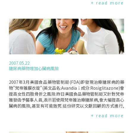
+ read more
止用藥.Lybrel的審核包括兩份為期一年的臨床試驗,參與者大約
有2,400位,年齡介於18-49歲的女性.雖然Lybrel標榜著使用後就
不會有月經,但是,研究發現還是會有不預期的出血,臨床試驗中
就有18％的女性因為不預期的出血而退出試驗；只是出血的狀
況會隨著用藥的時間越久而逐漸減輕,其中59％的女性在用藥一
年後,出血的狀況才完全停止.此外,在FDA的一次簡報中,藥物評
估與研究中心(CDER)的研究員ScottMonroe表示,在2,400人的
臨床試驗中,有近一半的女性因為出血的狀況而停止用藥,剩下完
成試驗的女性中,只有30％-35％的女性沒有出血的情形,而不預
期出血的狀況平均約相隔28天,然後維持4-5天,這樣的情況和一
2007.05.22
般月經週期的狀況其實是類似的.FDA表示,醫師在衡量過女性的
糖尿病藥物增加心臟病風險
狀況後,若其停止月經的益處大於避孕藥造成的出血副作用時,才
建議使用.此外,Lybrel所含的成分為低劑量的黃體素和雌激素,和
其他的避孕藥沒有太大差別,因此,Lybrel也會有其他避孕藥的風
2007年3月美國食品藥物管制局(FDA)即發現治療糖尿病的藥
險,例如,血栓塞、心臟病、中風的風險會增加,若吸菸的話,風險
物"梵帝雅膜衣錠"(英文品名:Avandia；成分:Rosiglitazone)會
則會更高；而且,使用Lybrel之後月經就會停止,使女性很難確認
提高女性四肢骨折之風險.昨日美國食品藥物管制局又針對梵帝
是否有懷孕；雖然Lybrel是避孕藥,理論上服用後應不會懷孕,但
雅發函予醫事人員,表示若使用梵帝雅治療糖尿病,會大幅提高心
是,有專家指出,女性若有懷孕的症狀或懷疑自己有可能會懷孕,
臟病的風險,甚至有可能致死.這份研究以文獻回顧的方式進行,
最好還是使用驗孕棒；且性行為還是要帶保險套.
蒐集了42份過去半年內的研究,由克里夫蘭醫學中心(Cleveland
+ read more
Clinic)的Dr.StevenNissen和KathyWolski所負責,結果刊載在
新英格蘭期刊(NewEnglandJournalofMedicine).研究發現,使
用梵帝雅的糖尿病患,罹患心臟病的風險會增加45％.這次的藥物