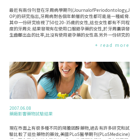
最近有兩份刊登在牙周病學期刊(JournalofPeriodontology,J
OP)的研究指出,牙周病對各個年齡層的女性都可能是一種威脅.
其中一份研究檢視了50位20-35歲的女性,這些女性都有不同程
度的牙周炎.結果發現有在使用口服避孕藥的女性,於牙周囊袋發
生齒齦出血的比率,比沒有使用避孕藥的女性高.另外一份研究的
參與者是1,256位更年期婦女,研究檢視了牙周病和口腔內蛀洞
+ read more
骨質流失的關係.結果發現牙周病若不治療,會使牙齒的骨質流
失,進而導致牙齒脫落,這份研究中,有62％的女性於口腔中檢測
出至少一種的牙周炎相關菌種,而證據也顯示這些女性的牙齒骨
質流失率較高；此外,研究也發現牙齒骨質流失和骨質疏鬆是有
相關性的,而過重的女性牙齒骨質流失的情形會較嚴重.年輕女性
可能會覺得牙周病是年老以後才會發生的疾病,但是,口腔疾病對
年輕女性來說也是會有影響的,年輕女性如果有在用藥,就應該要
注意到藥物有可能產生的影響,例如,口服避孕藥,就有可能會影
響到口腔健康,因此,在使用口服避孕藥前就應該要檢查是否有牙
周病.此外,牙周囊袋的深度也是一個檢視自己口腔健康的好方
2007.06.08
法,牙周囊袋若只有1-2公釐且沒有牙齦出血的話,就不需要太擔
藥廠影響藥物試驗結果
心；但是若深及3-4公釐的話,就必須要做治療性的洗牙,也就是
醫學上所謂的清除結石或是牙根整平術(scalingorrootplanin
g).最後,研究人員表示,其實牙周病和骨質疏鬆間是有很多相關
現在市面上有很多種不同的降膽固醇藥物,過去有許多研究和試
的危險因子的,例如,年齡、抽菸與否、用藥狀態、一般健康狀態
驗比較了這些藥物的藥效,美國PLoS醫學期刊(PLoSMedicine)