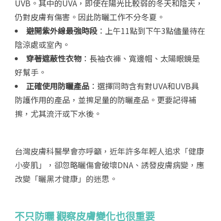
UVB。其中的UVA，即使在陽光比較弱的冬天和陰天，
仍對皮膚有傷害。因此防曬工作不分冬夏。
避開紫外線最強時段
：上午11點到下午3點儘量待在
陰涼處或室內。
穿著遮蔽性衣物
：長袖衣褲、寬邊帽、太陽眼鏡是
好幫手。
正確使用防曬產品
：選擇同時含有對UVA和UVB具
防護作用的產品，並擦足量的防曬產品。更要記得補
擦，尤其流汗或下水後。
台灣皮膚科醫學會亦呼籲，近年許多年輕人追求「健康
小麥肌」，卻忽略曬傷會破壞DNA、誘發皮膚病變，應
改變「曬黑才健康」的迷思。
不只防曬
觀察皮膚變化也很重要