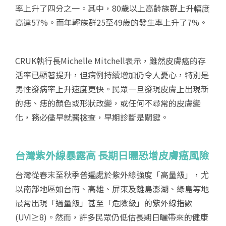
率上升了四分之一。其中，80歲以上高齡族群上升幅度
高達57%。而年輕族群25至49歲的發生率上升了7%。
CRUK執行長Michelle Mitchell表示，雖然皮膚癌的存
活率已顯著提升，但病例持續增加仍令人憂心，特別是
男性發病率上升速度更快。民眾一旦發現皮膚上出現新
的痣、痣的顏色或形狀改變，或任何不尋常的皮膚變
化，務必儘早就醫檢查，早期診斷是關鍵。
台灣紫外線暴露高
長期日曬恐增皮膚癌風險
台灣從春末至秋季普遍處於紫外線強度「高量級」，尤
以南部地區如台南、高雄、屏東及離島澎湖、綠島等地
最常出現「過量級」甚至「危險級」的紫外線指數
(UVI≥8)。然而，許多民眾仍低估長期日曬帶來的健康