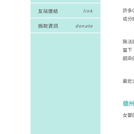
許多
友站連結
link
或分
捐款資訊
donate
無法
當下
感染
最近
德州
女嬰