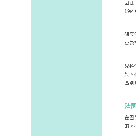
因此
19
研究
更為
兒科
染。
區別
法
在巴
的。