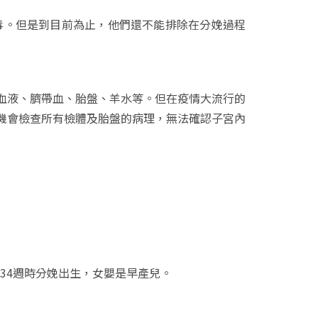
病毒。但是到目前為止，他們還不能排除在分娩過程
血液、臍帶血、胎盤、羊水等。但在疫情大流行的
機會檢查所有檢體及胎盤的病理，無法確認子宮內
孕34週時分娩出生，女嬰是早產兒。