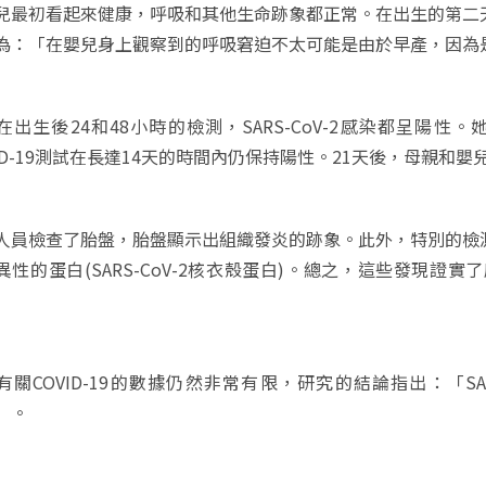
兒最初看起來健康，呼吸和其他生命跡象都正常。在出生的第二
為：「在嬰兒身上觀察到的呼吸窘迫不太可能是由於早產，因為
在出生後24和48小時的檢測，SARS-CoV-2感染都呈陽
VID-19測試在長達14天的時間內仍保持陽性。21天後，母親和
人員檢查了胎盤，胎盤顯示出組織發炎的跡象。此外，特別的檢
異性的蛋白(SARS-CoV-2核衣殼蛋白)。總之，這些發現
有關COVID-19的數據仍然非常有限，研究的結論指出：「SA
」。