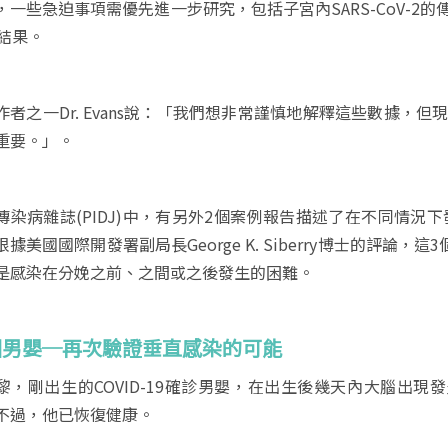
，一些急迫事項需優先進一步研究，包括子宮內SARS-CoV-2的
的結果。
作者之一Dr. Evans說：「我們想非常謹慎地解釋這些數據，但現
重要。」。
傳染病雜誌(PIDJ)中，有另外2個案例報告描述了在不同情況下發
根據美國國際開發署副局長George K. Siberry博士的評
是感染在分娩之前、之間或之後發生的困難。
國男嬰─再次驗證垂直感染的可能
黎，剛出生的COVID-19確診男嬰，在出生後幾天內大腦出
不過，他已恢復健康。