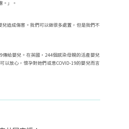
慮。」。
對嬰兒造成傷害。我們可以做很多處置，但是我們不
COVID-19傳給嬰兒。在英國，244個感染母親的活產嬰兒
以放心，懷孕對她們或患COVID-19的嬰兒而言