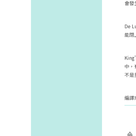
會發
De
能閉
Kin
中，
不是
編譯