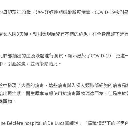
的母親現年23歲，她在妊娠晚期感染新冠病毒，COVID-19檢測
婦女入院3天後，監測發現胎兒有不適的跡象，在全身麻醉下進
兒肺部抽出的血及液體進行測試，顯示感染了COVID-19。更
中，引起發炎，並傳染給胎兒。
盤中發現了大量的病毒，這些病毒與入侵人類肺部細胞的病毒是
始出現症狀。醫生原本考慮使用抗病毒藥物瑞德西韋，但是由於
殊藥物。
oine Béclère hospital 的De Luca醫師說：「