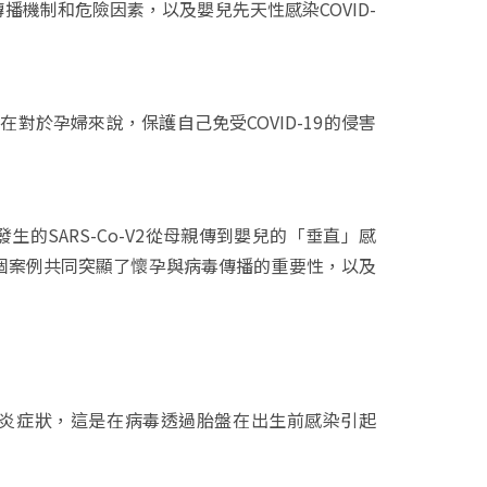
傳播機制和危險因素，以及嬰兒先天性感染COVID-
在對於孕婦來說，保護自己免受COVID-19的侵害
生的SARS-Co-V2從母親傳到嬰兒的「垂直」感
論，這3個案例共同突顯了懷孕與病毒傳播的重要性，以及
現發炎症狀，這是在病毒透過胎盤在出生前感染引起