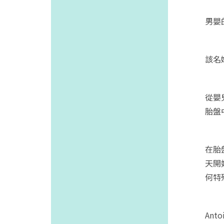
男嬰
該名
從嬰
胎盤
在胎
天開
何特
Ant