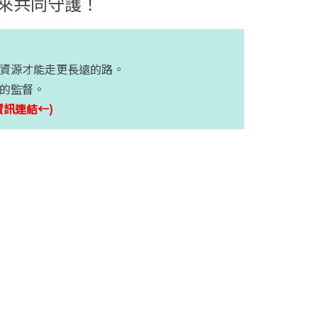
來共同守護！
資源才能走更長遠的路。
的監督。
資訊連結←)