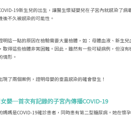
COVID-19新生兒的出生，讓醫生懷疑嬰兒在子宮內就感染了
娩後不久被感染的可能性。
證明這一點的原因在檢驗需要大量檢體，如：母體血液、新生兒
，取得這些檢體非常困難。因此，雖然有一些可疑病例，但沒有
的情形。
出現了兩個案例，證明母嬰的垂直感染的確會發生！
女嬰─首次有記錄的子宮內傳播COVID-19
的媽媽是COVID-19確診患者，同時患有第二型糖尿病。她在懷