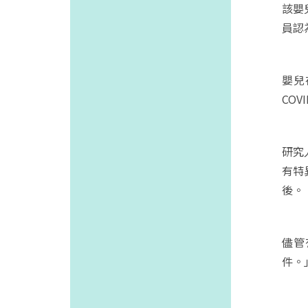
該嬰
員認
嬰兒
CO
研究
有特
後。
儘管
件。