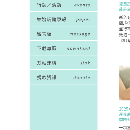
兒童
行動／活動
events
能是
新的研
姑嫂玩健康報
paper
間,
盛行率
留言板
message
致這
《柳
雜誌的
下載專區
download
的兒童
9歲
友站連結
link
病率已
1.1
8.2
捐款資訊
donate
於正
診斷標
兒童
動力
9%
2025.
的兒童
產後
指出,
問題
如胰
血壓
一項