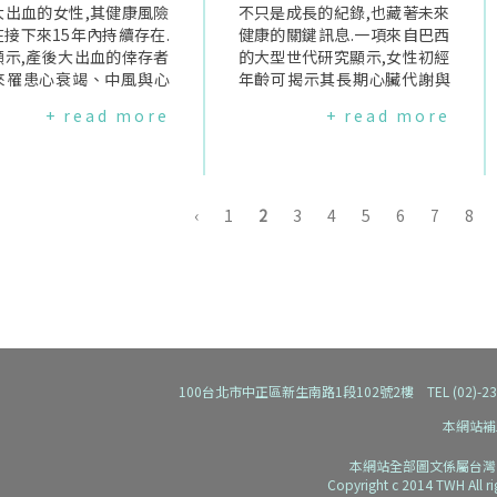
究人員審查96個研究數據,
大出血的女性,其健康風險
他一些公司,例如三星(Samsun
不只是成長的紀錄,也藏著未來
1個國家中超過443,000
接下來15年內持續存在.
g)和Aktiia,也使用類似的方法.
健康的關鍵訊息.一項來自巴西
童.發現測量兒童和青少年
顯示,產後大出血的倖存者
然而,但這項通知並非診斷,因為
的大型世代研究顯示,女性初經
壓的方法,會影響盛行率的
來罹患心衰竭、中風與心
根據目前所知,AppleWatch不
年齡可揭示其長期心臟代謝與
.當醫護人員在至少三次的
等心血管疾病的風險提高
會提供具體血壓數值,也未經專
生殖健康的多項風險.來自巴西
+ read more
+ read more
,確認患有高血壓時,盛行
%.同時,罹患危險血栓的機
業測量確認.使用者若收到警示,
聖保羅大學的FláviaRezende
計為大概4.3%.然而當居
增加超過兩倍.儘管風險在
仍需由醫師以袖帶式血壓計檢
Tinano醫師在"內分泌學會年
壓監測也包括時,持續性高
第一年特別高,但這樣的健
測.科學證據怎麼說？"無袖
會(ENDO2025)"上發表最新研
盛行率則上升至約6.7%.
可能會延續長達15年,尤
帶"血壓監測裝置比傳統方式更
究指出,初經年齡太早(10歲以
調,全球近9.2%的兒童和
曾出現妊娠高血壓併發症
舒適、可長時間監測,但目前證
前)或太晚(16歲以後)的女性,日
‹
1
2
3
4
5
6
7
8
年有隱匿性高血壓,即在例
性影響更為明顯.來自印尼
據顯示,其準確性仍有限.這些裝
後罹患肥胖、糖尿病、高血壓,
檢中未被發現,顯示可能有
langga大學的婦產科醫
置缺乏統一的驗證標準,難以確
甚至心臟病與生殖問題的風險,
情況.相反地,在家測量是
究主持人ManggalaPas
定不同品牌間的準確度是否一
都比一般初經年齡(10到15歲)
的,但醫護人員在場時測量
ardhana博士指出:"過去一
致.準確性也可能受到皮膚顏
者來得高.Tinano表示:"這些發
(白袍高血壓)升高的盛行
產後出血視為一種緊急情
色、姿勢、活動狀態等因素影
現強調,初經年齡是判斷心代謝
計約5.2%.研究人員表示
只要止住出血就算處理完畢
響而有所差異.儘管如此,部分公
與生殖健康的重要指標."研究
誤分類的兒童比例可能很
我們的研究顯示,這對女性
司已獲得監管單位許可,Apple
發現了什麼？這項研究發現
譯來源:Reuters(2025.1
臟健康可能有長期的影響,
的高血壓功能也取得核准.不過,
與"正常初經年齡(10至15
100台北市中正區新生南路1段102號2樓 TEL (02)-2392-91
)、TheLancetChild&Ado
續多年."Wardhana博士
臨床指引仍未建議依賴此類技
歲)"相比,有以下幾個明顯趨勢:
本網站補
ntHealth(2026.01)
"這項發現提醒我們,孕產
術監測血壓.因此,定期由醫療專
【初經過早:10歲以前】*肥胖
康照護應該有更長遠的眼
業人員檢查血壓,並在家中使用
風險增加08倍*高血壓風險增加
本網站全部圖文係屬台灣
能在分娩結束就停止,應延
經過驗證的袖帶式血壓計,仍然
36倍*第2型糖尿病風險增加92
Copyright c 2014 TWH All r