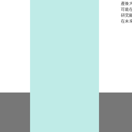
內.研
產後
包括2
可能在
位兒
研究
的血
在未
估計
臟病
門診中
了76
率的估
率也
家血
產後
血壓的
康威脅
研究強
其對
青少
的女
行體
Air
漏診的
師、研
正常
caW
血壓
直將
率,估
況,
被錯
了.但
可觀.編
的心
1.19
甚至持
lesce
補充:
婦健
光,不