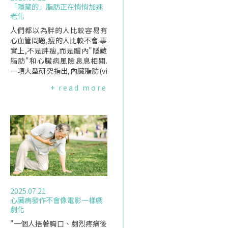
「隱藏的」脂肪正在悄悄加速
老化
人們都以為胖的人比較容易有
心血管問題,瘦的人比較不會.事
實上,不是胖瘦,而是體內"隱藏
脂肪"和心臟病風險息息相關.
一項大型研究指出,內臟脂肪(vi
sceralfat)會纏繞在肝臟、胃與
+ read more
腸道周圍隱藏著,從外表看不出
來,卻可能導致心臟加速老化.研
究人員分析21,000多人數據,發
現內臟脂肪含量高者,心臟與血
管出現明顯老化跡象.血液檢測
顯示,這類脂肪會引發全身發炎,
而發炎與早衰和疾病高度相關.
研究並指出體型比體重更能反
映心臟健康.不同體型的風險差
異:蘋果型VS.梨型男性若屬於腹
2025.07.21
部肥胖的"蘋果型",更可能出現
心臟病發作不會像電影一樣戲
心臟加速老化.相較之下,女性若
劇化
屬於"梨型",將脂肪主要儲存在
臀部與大腿,心臟往往更年輕健
"一個人捂著胸口、劇烈疼痛後