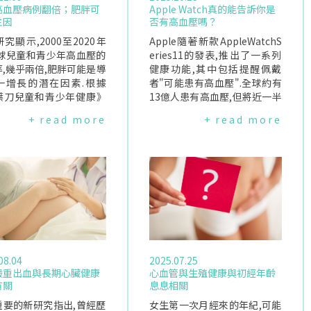
高血壓病例翻倍；肥胖可
Apple Watch真的能告訴你是
主因
否有高血壓嗎？
究顯示,2000至2020年
Apple隨著新款AppleWatchS
全球兒童和青少年高血壓的
eries11的發表,推出了一系列
,幾乎兩倍,肥胖可能是導
健康功能,其中包括提醒佩戴
一增長的潛在因素.根據
者"可能患有高血壓".全球約有
葉刀兒童和青少年健康》
13億人患有高血壓,但將近一半
報導,2000年時,約3.2%
的人未被診斷.主因包括缺乏定
+ read more
+ read more
有高血壓,到了2020年,1
期檢查、症狀不明顯,以及單次
以下兒童和青少年高血壓患
測量可能忽略問題.若能更早發
超過6.2%,影響了全世界
現,有助於預防心臟病、中風、
4億年輕人.研究也發現,另有
腎臟疾病和失智症.但是,Apple
%的兒童和青少年的血壓高
Watch真的能告訴你是否有高
常水平,但尚未達到高血壓
血壓嗎？它是如何運作的？目
準.數據顯示,肥胖可能是
前公開的細節有限.但我們知道
高血壓增加的一個重要驅
AppleWatch的高血壓提示,利
.肥胖的兒童和青少年近1
用手錶背面的光學感測器,偵測
有高血壓,對比有健康體重
心跳時血液流量的變化.當演算
08.04
2025.07.25
和青少年,約3%.作者們
法辨識出異常血流變化時,使用
嚴重出血與長期心臟健康
心血管與生殖健康與初經年齡
肥胖會引發其他健康問題,
者會收到"可能高血壓"的通知,
有關
息息相關
島素抗性和血管變化,使得
全程不需使用傳統會收緊手臂
比較難以維持在健康範圍
重要的新研究指出,曾經歷
的壓脈帶.這並不是新技術；其
女生第一次月經來的年紀,可能