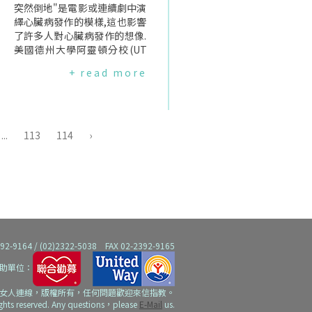
康.這種下半身脂肪甚至可能幫
突然倒地"是電影或連續劇中演
助預防心臟病、中風與第二型
繹心臟病發作的模樣,這也影響
糖尿病.研究也發現,停經前女性
了許多人對心臟病發作的想像.
體內雌激素較高與心臟老化減
美國德州大學阿靈頓分校(UT
緩有關,顯示該荷爾蒙可能具有
A)護理學教授兼研究員AnnEck
+ read more
保護作用."心臟年齡"的判定為
hardt指出,這樣的描繪其實誤
了得出結論,研究團隊使用英國
導了大眾,不應該成為我們預期
生物資料庫(UKBiobank)的MR
心臟病的症狀表現.打破迷思:心
I掃描,繪製脂肪分布位置,再以A
臟病症狀不總是那麼"戲劇化"E
I分析心臟與血管是否出現硬化
ckhardt與她的團隊正努力倡
...
113
114
›
或發炎.接著,每位參與者被賦予
導來改變大眾對於胸痛的誤解.
一個"心臟年齡",並與實際年齡
她在期刊《Heart&Lung》上
進行比較,評估疾病的風險.倫敦
發表文章,探討了常見的心臟病
帝國學院的首席研究員Declan
發作迷思:許多患者心臟病發時
O'Regan教授表示:"雖然早知
並不會出現電影劇情中那種激
體脂分布有『蘋果型』與『梨
烈的反應,而是症狀多變甚至反
型』差異,但不清楚其對健康的
應較和緩.另一個常見的誤解是,
影響.我們的研究顯示,內臟脂肪
男女心臟病發作症狀有極大差
64 / (02)2322-5038 FAX 02-2392-9165
加速心臟老化,而臀腿脂肪對女
異.Eckhardt表示,過去我們總
助單位：
性可能有保護作用."研究還發
說男性症狀是"典型",女性則
現,BMI並不是預測心臟年齡的
是"非典型",我們現在避免使用
女人連線，版權所有，任何問題歡迎來信指教。
好指標,這凸顯了知道脂肪分布
這些錯誤的說法.男性與女性在
ights reserved. Any questions，please
E-Mail
us.