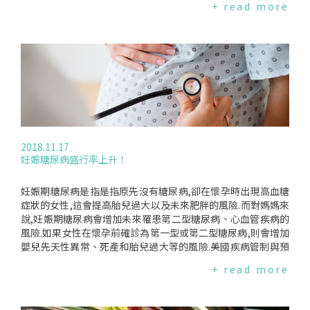
+ read more
血管疾病風險大於10%的應該服用史達汀,這相當於年齡在30-8
二型糖尿病,和生活型態及飲食相關.糖尿病本身是一個很大的健
4歲之間近1200萬的成人需要服用史達汀,幾乎包含了所有60歲
康問題,使得腎臟、心臟、眼睛和腦部皆有受損的風險.而美國期
以上的男性及75歲以上的女性.許多醫療人員對於這種"過度醫
刊《人類基因》刊登的研究,証明糖尿病對男子性生活有重大的
療化"感到不確定,他們認為其實很多人並不需要服藥但卻因指
影響.醫藥公司一直試圖找尋不同的方法治療性無能,因為有效的
引而被醫療化.並且史達汀除了有副作用外,2017年有研究指出
治療必定能致富.1998年Pfizer製藥公司推出威而鋼時,其股價在
史達汀無助於降低初次心血管疾病風險.此外,還有研究質疑降血
幾天內漲了兩倍.之後,每年賣出的藥丸收入達一億英鎊,即使在2
脂是否真的能避免心血管疾病.雖然目前關於服用史達汀仍有許
013年專利終止以後還是一樣.此藥並非對所有男子有效,很多人
多爭論,但醫療人員基於醫學倫理,應充分告知患者風險資訊才能
不喜歡在羅曼蒂克的情景下服用藥丸.這份研究的重要性在於糖
讓患者在決定是否服藥時能做出知情的決定.這對於無法確定服
尿病是可以預防的.經由減重可減輕糖尿病,同時也會預防性無能.
用史達汀能延長多少壽命的心血管疾病低風險群來說尤其重要.
研究專家不只証明基因和性無能的關聯,而且特別考慮到糖尿病
2018.11.17
而對於心血管疾病患者來說服用史達汀是利大於弊的,因為史達
普遍迅速增加,是攸關民眾的切身議題.研究如何進行他們証明關
妊娠糖尿病盛行率上升！
汀被證實能夠延長患者壽命及預防再次發生心血管疾病.編譯來
聯的方法稱為"孟德爾隨機化分析方法".從每一名男性的DNA中
源:*Eurekalert(2019.03.06)*DailyMail(2019.03.06)*Stricker,
找尋和第二型糖尿病相關的基因,然後檢視這些基因裏,哪些和性
BHetal.Associationsofstatinusewithglycaemictraitsandin
無能有關.如果一個基因和兩者有關聯,這個風險因素確實提供了
妊娠期糖尿病是指是指原先沒有糖尿病,卻在懷孕時出現高血糖
cidenttype2diabetes._BrJClinPharmacol_.2019.
引發疾病的強烈証據,而不只是有關聯.研究人員使用上述方法對
症狀的女性,這會提高胎兒過大以及未來肥胖的風險.而對媽媽來
224,000個男子進行分析,結果顯示胰島素阻抗和高血壓是糖尿
說,妊娠期糖尿病會增加未來罹患第二型糖尿病、心血管疾病的
病的特色,也是性無能的原因.研究專家指出,需要更多的研究來
風險.如果女性在懷孕前確診為第一型或第二型糖尿病,則會增加
探討,哪些治療第二型糖尿病的藥物可以重新研發成治療性無能
嬰兒先天性異常、死產和胎兒過大等的風險.美國疾病管制與預
的用途.編譯來源:DailyMail(2018.12.20)
防中心(CDC)最近公佈一項報告,指出美國妊娠糖尿病盛行率上
+ read more
升.在台灣,似有相同的現象.報告怎麼說美國CDC利用國家人口生
命統計系統的數據進行分析.2016年全國孕前確診為第一型或第
二型糖尿病粗盛行率為0.9%,妊娠糖尿病的粗盛行率為6%.針對