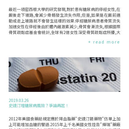
最近一項密西根大學的研究發現,對於患有糖尿病的停經女性,在
飯後走下坡路,會減少骨骼發生流失作用,但是,如果是在飯前運
動或走上坡路就不會發生這樣的效果.停經糖尿病患者骨質流失
加速女性在停經後由於體內雌激素減少,骨質會漸流失,根據國際
骨質疏鬆症基金會統計,全球有2億女性深受骨質疏鬆症所擾,大
約佔所有60歲女性人口中的10%.同時,患有糖尿病的停經女性,
+ read more
骨質流失情形又比一般停經女性來得嚴重.該病症會出現低骨密
度、脆弱性提高且易發生骨折,不過還是有方法可以避免或減緩
其惡化.研究團隊因此想瞭解在用餐前或後、運動走上坡路或下
坡路,是不是會影響停經的糖尿病女性患者骨形成與骨流失的情
形.研究對象與過程研究參與者為15名年齡中位數58歲、已停經
約7年的女性糖尿病患者,她們被分成五組:在跑步機上走上坡路
與下坡路各40分鐘、在飯前與飯後各走1小時共四組,最後一組
都沒有運動.研究團隊每小時測量她們的骨形成及流失標記數
值、以及葡萄糖與胰島素數值,這些女性也穿著能測量走路效果
的特殊鞋墊.最後結果顯示,最有效降低(有助骨形成的)膠原蛋白
2019.03.26
流失的方法是在飯後走下坡路,因為當你走在下坡路面,會感覺重
史達汀增糖尿病風險？爭論再起！
力對你產生的拉力比走上坡路要大,負重作用更強,對骨骼健康會
更好.下樓梯是個簡單的選擇主要作者KatarinaT.Borer博士表
示,走下坡路的簡單方法就是下樓梯,而一般跑步機只有調整上坡
2012年美國食藥局規定應於降血脂藥"史達汀類藥物"仿單上加
幅度的設定功能,建議可行的作法是拿磚塊放置在跑步機機器後
上可能增加血糖的警語.2015年上千名美國女性控告"輝瑞"藥廠