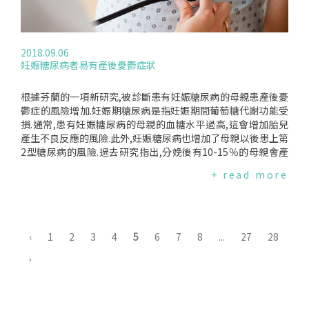
DailyMail(2018.11.01)
或奶昔,可以幫助減少糖的攝入量.風險較高的人應該少吃水果
嗎？超重的人比沒有超重的人更容易患第2型糖尿病.體重增加
的主要原因之一是如果一個人攝入的卡路里比燃燒的卡路里多.
含糖的食物和飲料通常含有高卡路里.若依照每日建議量(見水果
2018.09.06
指南)吃水果不應該增加患糖尿病的風險.果汁含糖量特別高,但
妊娠糖尿病者易有產後憂鬱症狀
每天飲用不超過1杯果汁有助於將糖攝入量保持在健康的限度
內.患有前期糖尿病的人的血糖水平高於平均值,但尚未到讓醫生
診斷出第2型糖尿病的程度.雖然前期糖尿病會增加患第2型糖尿
根據芬蘭的一項新研究,被診斷患有妊娠糖尿病的母親患產後憂
病的風險,但這並不意味著一個人肯定會患上這種疾病.減肥和日
鬱症的風險增加.妊娠期糖尿病是指妊娠期間葡萄糖代謝功能受
常鍛煉有助於降低這種風險.一些藥物也可以降低人患糖尿病的
損.通常,患有妊娠糖尿病的母親的血糖水平過高,這會增加胎兒
風險.糖尿病患者可以吃水果嗎？美國糖尿病協會建議吃水果,作
產生不良反應的風險.此外,妊娠糖尿病也增加了母親以後患上第
為健康飲食的一部分.對於患有糖尿病的人來說,管理他們病情很
2型糖尿病的風險.過去研究指出,分娩後有10-15％的母親會產
重要的部分是他們的飲食,他們經常需要飲食計畫.他們可能需要
生產後憂鬱症狀.為了瞭解妊娠晚期和分娩後8週的憂鬱症狀況,
+ read more
監測飲食中的糖量或避免攝入過多的碳水化合物.水果含有碳水
東芬蘭大學、赫爾辛基大學、庫奧皮奧大學醫院和芬蘭國家健
化合物和糖.糖尿病患者在製定飲食計劃時可能需要檢查這些食
康與福利研究所共同合作.他們分析了庫奧皮奧生產資料庫的數
物的量.除了糖和碳水化合物,水果含有豐富的纖維.含有纖維的食
據,該資料庫從懷孕初期開始對婦女進行的持續追蹤.總共有1,06
物需要更長的時間來消化,因此它們比纖維含量較少的食物更慢
6名沒有心理健康問題的母親被選中進行研究,其中14.1%有妊
地提高血糖.含有碳水化合物的食物會提高血糖水平.有些食物比
娠糖尿病,10.3%有產後憂鬱症狀.研究發現,確診患有妊娠糖尿病
‹
1
2
3
4
5
6
7
8
...
27
28
其他食物更容易提高血糖.有些人使用血糖指數(GI)來計劃他們
的母親有16%有產後憂鬱症狀,沒有妊娠糖尿病的母親則大約
›
的飲食.GI是特定食物提高人體血糖的量度.低GI的食物比高GI食
9%有症狀.(研究人員已經調整可能導致妊娠糖尿病和產後憂鬱
物的血糖低.大多數水果是低GI,但有一些如哈密瓜和鳳梨,是高G
症狀風險增加的因素,例如分娩時的母親年齡、身體質量指數(B
I水果.加工食品會增加其GI,因此果汁的GI比整塊水果高.成熟的
MI)和妊娠期間出現的憂鬱症狀等)研究作者AleksiRuohomäki
果實比未成熟的果實具有更高的GI.將具有高GI的水果與低GI食
表示,心理機制可能部分解釋了觀察到的妊娠糖尿病與產後憂鬱