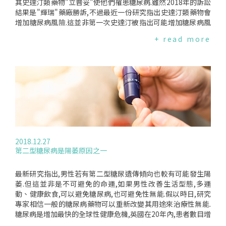
側的底部,讓它傾斜.Borer認為,未來研究需要再釐清決定是要有
其史達汀類藥物"立普妥"使他們罹患糖尿病.雖然2018年的訴訟
多少運動量才可以彌補多少骨密度流失的準確數據,那麼或許未
結果是"輝瑞"藥廠勝訴,不過最近一份研究指出史達汀類藥物會
來這個方法將可幫助這些患者降低使用醫療的方法治療骨質疏
增加糖尿病風險.這並非第一次史達汀被指出可能增加糖尿病風
鬆症.編譯來源:Eurekalert(2019.03.25)、Dailymail(2019.03.2
險,過去就有研究發現服用史達汀增加了36%糖尿病風險.而最近
+ read more
5)、MedpageToday(2019.03.25)
一項荷蘭的研究指出史達汀與糖尿病風險增加三分之一有關.研
究團隊分析了9,535位有史達汀類藥物處方箋的荷蘭人,他們年
齡超過45歲且在研究初期皆未患糖尿病.研究追蹤時間長達15年
以觀察史達汀類藥物是否與糖尿病風險較高有關.研究發現,相較
於從未服用過史達汀類藥物的參與者,服用者具有更高濃度
的"空腹血清胰島素"空腹血清胰島素"高是"胰島素阻抗"的指
標."和"胰島素阻抗"胰島素阻抗"指的是細胞對胰島素產生反應
不足的現象,亦即這些細胞需要更高的胰島素濃度才能對胰島素
產生反應,這是引發糖尿病的重要原因.",其罹患第2型糖尿病的
風險高出38%.而血糖失衡、肥胖或過重的人的第二型糖尿病風
2018.12.27
險尤其高.研究作者表示,對於服用史達汀的人來說,控制血糖及
第二型糖尿病是陽萎原因之一
減重是降低糖尿病風險的必要策略.至於史達汀增加糖尿病風險
的原因,過去研究表示可能是因為史達汀會損害胰島素分泌所致.
英國國民保健署(NHS)將糖尿病列為服用史達汀類藥物常見的副
最新研究指出,男性若有第二型糖尿遺傳傾向也較有可能發生陽
作用,但同時也指出目前證據不足以證明這是史達汀造成的結果.
萎.但這並非是不可避免的命運,如果男性改善生活型態,多運
這份研究為史達汀可能導致糖尿病提供了進一步的證據.科學家
動、健康飲食,可以避免糖尿病,也可避免性無能.假以時日,研究
的爭論支持史達汀的專家們,包括英國國家健康與照顧卓越研究
專家相信一般的糖尿病藥物可以重新改變其用途來治療性無能.
院(NICE)表示,為了預防過早死亡,史達汀類藥物應被更廣泛地服
糖尿病是增加最快的全球性健康危機,英國在20年內,患者數目增
用.NICE於2014年公佈的指引建議,有心血管疾病及10年內得心
加了兩倍.這個問題的趨使,主要源於肥胖,其中90%的人患有第