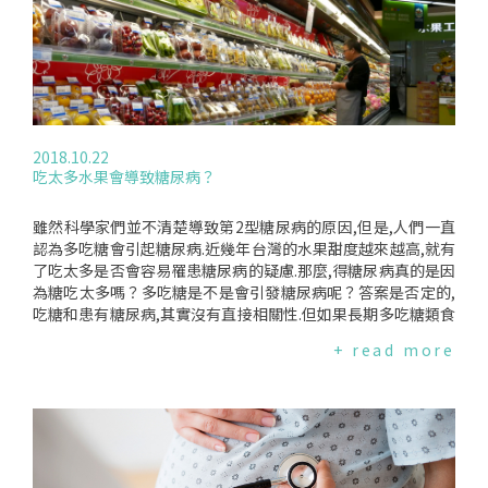
2012年至2016年有可分析數據的40個司法管轄區中,孕前確診
為第一型或第二型糖尿病粗盛行率維持在0.8%,妊娠糖尿病的盛
行率由5.2%增加至5.6%.研究人員進一步分析,不同的種族、孕
前BMI和地區的疾病盛行率有所不同.例如,2016年美國原住民和
阿拉斯加原住民女性孕前確診為第一型或第二型糖尿病盛行率
最高(2.1%),妊娠糖尿病的盛行率則是亞洲女性最高(11.1%)；
在孕前BMI大於40的女性,孕前糖尿病的盛行率為3.2%,妊娠糖
2018.10.22
尿病的盛行率是13.9%,而體重不足女性的疾病盛行率分別為0.
吃太多水果會導致糖尿病？
3%和2.9%.這些數據說明了需要在女性懷孕之前、期間和之後
採取公共衛生策略來預防、控制或減輕與這些疾病相關的風險,
以確保女性和嬰兒的健康.台灣情形如何根據國民健康署2017年
雖然科學家們並不清楚導致第2型糖尿病的原因,但是,人們一直
的資料,台灣18歲以上國人糖尿病盛行率為11.5%,女性盛行率1
認為多吃糖會引起糖尿病.近幾年台灣的水果甜度越來越高,就有
0.3%,估計超過100萬名女性罹患糖尿病.而台大醫院婦產部的資
了吃太多是否會容易罹患糖尿病的疑慮.那麼,得糖尿病真的是因
料指出,妊娠糖尿病發生率在過去10年約為5%至7%.近年來,因
為糖吃太多嗎？多吃糖是不是會引發糖尿病呢？答案是否定的,
為高齡產婦的增加及篩檢技術的進步,比率驟升至12%至15%.
吃糖和患有糖尿病,其實沒有直接相關性.但如果長期多吃糖類食
但目前沒有規律進行女性懷孕期間的血糖檢測,因此沒有妊娠糖
物,會導致多餘的熱量攝入,引發肥胖而有可能導致胰島素抵抗引
+ read more
尿病盛行率的相關統計.為避免錯過為糖尿病女性和有糖尿病風
起糖尿病,且多吃糖類食物,可能會使許多隱性糖尿病患者,迅速
險的女性提供醫療保健的機會,並進一步掌握女性及嬰兒的健康
轉為顯性,特別是一些老年人糖尿病患者.吃水果會導致糖尿病？
情形,國家應將妊娠糖尿病檢測列為產檢常規項目,並進行相關統
通常,吃水果若是健康飲食和生活方式的一部分則不應該增加患
計及追蹤.妊娠糖尿病產後多會復原,但女性仍應在產後檢查時與
糖尿病的風險.但是,超過每日建議的水果量可能意味著一個人的
婦產科醫師討論如何定期追蹤、檢查,以控制血糖.在下一次懷孕
飲食中含有過多的糖分.水果含有多種維生素、礦物質和纖維,因
時,也應主動告知醫師相關病史.編譯來源:Healio(2018.11.06)、
此它是健康飲食的重要部分.選擇新鮮水果而不是乾果,少喝果汁