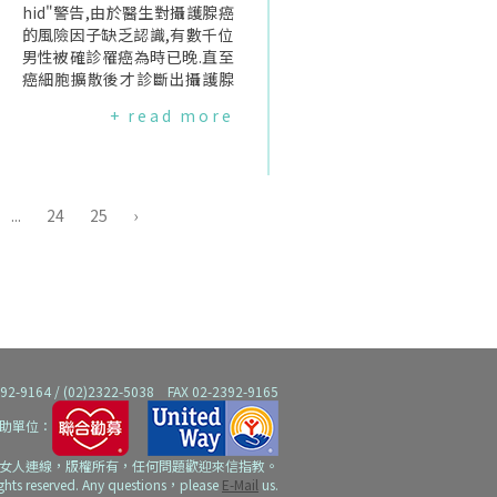
引起中風.總而言之,這是許多癌
hid"警告,由於醫生對攝護腺癌
症患者可能面臨的問題.而由於
的風險因子缺乏認識,有數千位
前列腺癌、乳癌和結腸直腸癌
男性被確診罹癌為時已晚.直至
是一些最常見的癌症,因此可能
癌細胞擴散後才診斷出攝護腺
可以解釋這種高度關聯.神經外
癌的患者比例已創歷史新高.在
+ read more
科教授提供另一種解釋,他表示
2012年有31%男性是在癌症第
原因可能是某些類型的癌症治
三、四期才被診斷出攝護腺癌,
療結果.部分癌症患者正在接受
至今該數據已上升至42.5%.當
化學療法或放射治療,這可能直
攝護腺癌在早期尚未擴散時被
接影響到大腦的血管,並可能增
診斷出來很容易治療,但若已經
...
24
25
›
加中風的風險,而在腦癌患者中
擴散通常已是末期.在診斷時已
尤其如此.癌症患者容易死於心
是第四期癌症的男性僅有22%
臟病研究比較了320多萬名癌
的機會存活十年,相比之下,如果
症患者與一般人口之心血管疾
他們在第一階段被診斷出來,則
病死亡率.研究發現,38%患者死
有98%的機會存活十年.攝護腺
於癌症,11%死於心血管疾病.在
癌重要的風險因子有家族史、
死於心血管疾病的癌症患者中,
種族、年齡、泌尿習慣改變等.
有76.3%死於心臟病,多數發生
家族史可能使男性的風險增加
64 / (02)2322-5038 FAX 02-2392-9165
於乳癌、攝護腺癌及膀胱癌患
一倍,非洲黑人和加勒比海黑人
助單位：
者.此外,在35歲前被診斷罹癌的
男性的風險是其他男性的兩倍.
倖存者死於心血管疾病風險最
而Orchid基金會的一項調查發
女人連線，版權所有，任何問題歡迎來信指教。
高；癌症患者被診斷罹癌一年
現,不到一半的醫生了解家族史
ights reserved. Any questions，please
E-Mail
us.