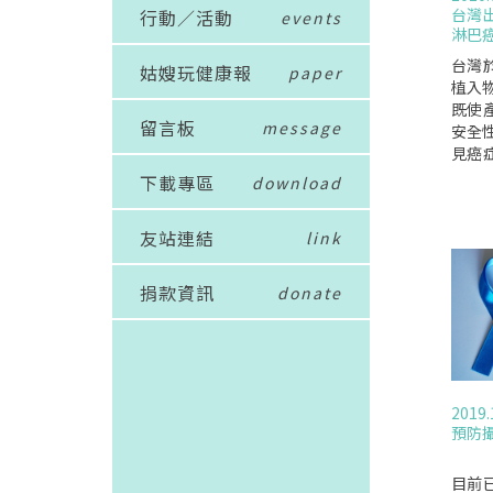
台灣
行動／活動
events
淋巴
台灣
姑嫂玩健康報
paper
植入物
既使
留言板
message
安全
見癌症
DA要
下載專區
download
面矽膠
宣佈全
友站連結
link
乳房
膠材
(FD
捐款資訊
donate
物製造
因為A
綺麗
追蹤研
市的
2019.
後研
預防
全性
床試
和潛
目前