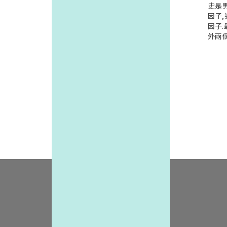
品已經
史是
上市
因子
者的長
因子
erg
外兩
可能
和IG
清楚
濃度,
來,在
去研
衛福
—游離
術說
可能
醒使
的研
用者
的濃
進行
的進
內完成
英國生
於國
的血
癌"
國生
有關
受任
清.在
研究追
不但
人罹
機關的
過世.
odand
蒙濃
00514)
診斷
-台
中IG