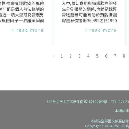
下架,Allergan仍應進行
男性罹患攝護腺癌的風險
有癌症的男性錯過治療使病情
人中,蘑菇食用與攝護腺癌的發
後研究,持續評估已經使用
,這些都是個人無法控制的
惡化.為要了解核磁共振掃描是
生呈負相關的關係,也就是說經
期健康情形.FDA要求All
.最近一項大型研究發現另
否為檢查男性攝護腺癌的有效
常吃蘑菇可能有助於預防攝護
an在15天內做出回應,否則
個風險因子─游離睪固酮
工具,英國進行了一項臨床試驗
腺癌.研究者對36,499名於1990
將採取其他手段.衛福部應
F-I生長激素.調節他們血中
稱為ReIMAGINE.其第一階段的
年參加Miyagi世代研究和1994
+ read more
+ read more
掌握國內罹病情形這幾年
可能降低男性罹癌風險.過
研究結果更新了攝護腺的健康
年Ohsaki世代研究的男性做了
台灣女人連線持續要求下,
究指出,血液中兩種荷爾蒙
指引:若男性有攝護腺癌的跡象,
13.2年的追蹤.他們的年齡在40
部已於乳房整型與重建手
睪固酮和IGF-I生長激素
建議到醫院接受核磁共振掃描.
至79歲之間.在追蹤期間,有3.
明中加入淋巴癌說明,以提
與攝護腺癌有關.牛津大學
第二階段的研究:可否成為篩檢
3％的參與者患有攝護腺癌.相
用者.而對於乳房植入物使
究團隊進一步聚焦於它們
工具？從今年12月開始,研究人
較於每週食用蘑菇不到一次的
‹
1
2
3
4
5
6
7
8
登錄制度的建置,目前正在
度與攝護腺癌的關係.研究
員隨機地選出300位50-75歲的
人,食用一次或兩次的人攝護腺
相關研究計畫,預計於今年
行及發現他們分析了來自
男性並邀請他們參與臨床試驗.
癌風險少8％,每週食用三次或
並提出評估報告.然而,對
物銀行200,452名男性
每位參與者將接受PSA血液檢
更多次與風險少17％.主要作者
內罹患"變性大細胞淋巴
液樣本,這些男性在加入英
查和10分鐘的核磁共振掃描,結
ShuZhang博士表示,由於沒有
女性患者是否與乳房植入物
物銀行研究計畫時沒有接
合這兩種檢查,放射科醫生和泌
收集關於蘑菇種類的資訊,很難
,衛福部至今仍未能積極釐
何荷爾蒙治療也沒有癌症.
尿科醫生將合作以更準確地診
知道是哪種特定的蘑菇對我們
出現確診案例出現的此刻,
蹤了6至7年後有5,412
斷參與者是否有罹患攝護腺癌
的研究結果有所貢獻.此外,蘑菇
令人深感遺憾,更彰顯主管
患攝護腺癌和296人因此
的跡象.為什麼這項臨床試驗很
有助於預防攝護腺癌的機制也
100台北市中正區新生南路1段102號2樓 TEL (02)-2392-91
失職！編譯來源:U.S.Fo
研究發現,血液中兩種荷爾
重要？首先,癌症盡早發現並盡
尚不確定.編譯來源:Eurekalert
本網站補
DrugAdministration(2
度較高的男性更有可能被
早開始治療,不僅患者預後越好
(2019.09.05)------------------
------------------------
出患有攝護腺癌.每升血液
還可以挽救性命.此外,還可以減
-------台灣女性/性別健康權益
本網站全部圖文係屬台灣
灣女性/性別健康權益亟需
F-I生長激素濃度每增加5n
少進行組織切片的男性人數,從
亟需您以實際行動來共同守
Copyright c 2014 TWH All r