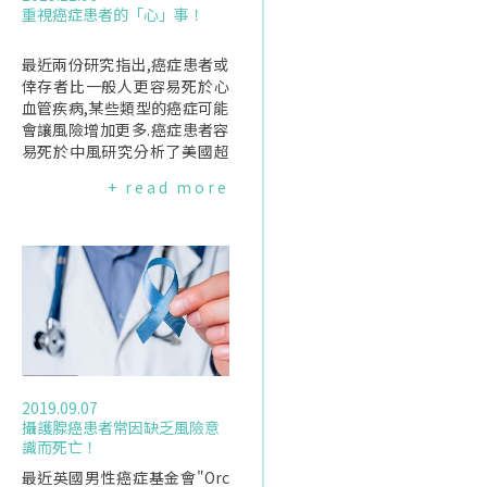
重視癌症患者的「心」事！
最近兩份研究指出,癌症患者或
倖存者比一般人更容易死於心
血管疾病,某些類型的癌症可能
會讓風險增加更多.癌症患者容
易死於中風研究分析了美國超
過750萬人,發現其中有1%的人
+ read more
死於中風,男女死於中風的風險
相似,那些在年輕時即被診斷出
罹患癌症的人發生中風的風險
更高.此外,在40歲之前被診斷出
患有癌症的人中,大多數中風發
生在接受腦癌和淋巴癌治療的
人.40歲之後被診斷患有癌症的
人中,中風風險則以前列腺癌、
乳癌和結腸直腸癌患者為最高.
研究作者解釋,中風風險增加可
2019.09.07
能是因為許多癌症患者處於"容
攝護腺癌患者常因缺乏風險意
易形成血栓的狀態(prothrom
識而死亡！
boticstate)".形成的血栓可能
在肺部引起肺栓塞,或者在腦部
最近英國男性癌症基金會"Orc