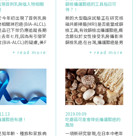
出現首例乳房植入物相關
篩檢攝護腺癌的工具指日可
癌
待？！
於今年初出現了首例乳房
新的大型臨床試驗正在研究核
相關淋巴癌(BIA-ALCL).
磁共振掃描(MRI)是否能當成篩
產品已下架仍應追蹤長期
檢工具,有效篩檢出攝護腺癌,概
性去年七月,因為有引發罕
念類似於女性接受乳房攝影來
(BIA-ALCL)的疑慮,美F
篩檢乳癌.在台灣,攝護腺癌是男
求Allergan下架幾款絨毛
性常見的癌症之一,並且2012至
+ read more
+ read more
乳房植入物.Allergan遂
2016年攝護腺癌死亡率逐年增
球停售"BIOCELL絨毛面
加.MRI比PSA精準研究作者表
植入物",包含鹽水袋和矽
示,目前發現攝護腺癌的方式並
質.美國食品及藥物管理局
不十分精確.傳統上會透過血液
A)於上週四再度向乳房植入
檢查來看"PSA(攝護腺特異性
廠Allergan發出警告信,
抗原)"的數值是否有升高,若有
llergan未依計畫完成娜
上升則進行組織切片,即從攝護
矽膠乳房植入物下架後的
腺中取出一些組織在顯微鏡下
究.FDA指出,每項獲准上
檢查.但是PSA數值並不是檢查
乳房植入物都需進行上市
攝護腺癌的可靠指標,約有75%
11.13
2019.09.09
究,以進一步評估產品的安
檢查結果是陽性的男性並未罹
攝護腺癌有譜！
吃蘑菇可能會降低攝護腺癌的
和有效性,並瞭解上市前臨
癌,約15%有攝護腺癌的男性未
風險
驗無法獲得的長期安全性
被檢查到.這讓沒有癌症的男性
在風險等其他問題.既使產
已知年齡、種族和家族病
接受不必要的檢查和手術,並讓
一項新研究發現,在日本中老年