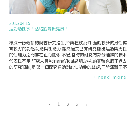
瀰漫著山雨欲來風滿樓的氣氛,正反兩方的激烈爭辯方興未艾,而
最終的決議要等到今(2015)年8月18日才會揭曉.提醒關心此議
題的各位朋友們密切注意本站最新消息.
2015.04.15
運動助性事！活絡筋骨振雄風！
根據一份最新的調查研究指出,不論種族為何,運動較多的男性擁
有較好的勃起功能與性能力.雖然過去已有研究指出運動與男性
的性能力之間存在正向關係,不過,當時的研究有部分種族的樣本
代表性不足.研究人員AdrianaVidal說明,這次的實驗克服了過去
的研究限制,是第一個探究運動對於性功能的益處,同時涵蓋了不
同種族男性的研究.總共有近300位男性參與這次的研究計畫,研
+ read more
究人員要求參與者自述他們平日的運動狀況,以及,依據自己的勃
起能力、勃起頻率與品質、高潮的狀況等自評自身性能力,供研
究人員蒐集並進行分析.結果顯示,不分種族,那些回報運動頻率
高、平均一週的代謝當量值(此為一種可以同時反應出運動時間
與強度的生物計算數值,更清楚的說明請點選→代謝當量)達到1
‹
1
2
3
›
8的男性,其性功能的分數也較高.反之,較少運動的男性,其性能力
則較弱.研究人員StephenFreedland認為,運動應該要依每個人
不同的身體狀況而有不同的安排.強調沒有任何一種運動途徑是
可以符合各種人的需求的.不過他也補充,經過本次的研究,他們
深信,即便是簡單、輕微的運動也比完全不動來的要好得多.資料