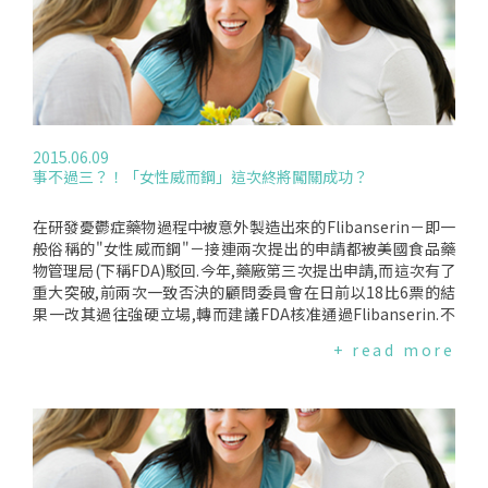
對象的數目是哈佛大學所做之研究的30倍.在2006年到2012年
間,20,000名瑞典男子中有4,065人得皮膚癌；有2,148人服用P
DE5抑制劑,其中有435人得皮膚癌.雖然只拿過一次PDE5抑制劑
處方的男子,得皮膚癌的風險增加了20%；但是拿多次處方的人,
其風險則不明顯.PDE5抑制劑的劑量增加,卻沒有更嚴重的反應,
所以兩者之間的因果關係令人質疑.學者表示,和PDE5抑制劑唯
一相關的是早期、表面的皮膚癌,晚期的皮膚癌或其他不同類型
2015.06.09
的皮膚癌則無相關性.同時也有學者根據調查數據推論,服用PDE
事不過三？！「女性威而鋼」這次終將闖關成功？
5抑制劑的瑞典男子多有較高的收入,這些人買得起昂貴的壯陽
藥,自然也有較多的假期做日光浴；另一個特質是多有較高的教
育程度,因此對健康較注意,皮膚長痣也多會找醫生治療,導致診
在研發憂鬱症藥物過程中被意外製造出來的Flibanserin－即一
斷出皮膚癌的人數也較多.最後,研究團隊表示,適當的服用PDE5
般俗稱的"女性威而鋼"－接連兩次提出的申請都被美國食品藥
抑制劑,有其效益,可增加男子性生活的品質.而引起皮膚癌最重
物管理局(下稱FDA)駁回.今年,藥廠第三次提出申請,而這次有了
要的原因,仍然是暴露在強烈的陽光下,所以防止紫外線的暴露,
重大突破,前兩次一致否決的顧問委員會在日前以18比6票的結
仍然是預防皮膚癌的基本.醫生可繼續審查男子皮膚癌的風險,但
果一改其過往強硬立場,轉而建議FDA核准通過Flibanserin.不
不必把服用PDE5抑制劑列為審查的指標之一.資料來源:JAMA(J
過,根據紐約時報的報導,由於Flibanserin在藥品試驗中的有效
+ read more
ournaloftheAmericanMedicalAssociation)
性表現並不理想且可能存在使人疲勞、低血壓與暈眩等副作用,
因此,部分投下支持票的委員事實上仍存有疑慮.目前,Flibanseri
n所獲得的支持是含有附帶條件的,藥廠必須確實提出證據證明
其安全性；另一方面,藥廠也同意未來獲得核准上市後的18個月
內不在電視及廣播上廣告,以避免誘發不適當的用藥行為與風氣.
FDA顧問委員會的態度轉變著實已在相關領域投下震撼彈,各界