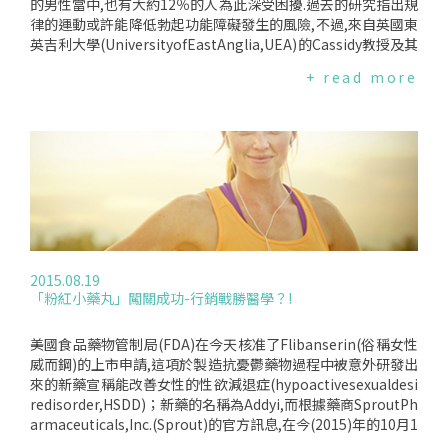
侷限性包括:研究群體小；以及在任何醫療介入前,高比例患者出
的男性當中,也有大約12％的人為此深受困擾.過去的研究指出規
現雌激素升高的情形(推測與服用雌激素補充劑有關).來源:美國
律的運動或許能降低勃起功能障礙發生的風險,不過,來自英國東
醫學會雜誌腫瘤學JAMAOncology
英吉利大學(UniversityofEastAnglia,UEA)的Cassidy教授及其
研究團隊據他們的最新發現指出:多攝取富含類黃酮的食物將有
+ read more
助降低男性發生勃起功能障礙的風險,效果媲美一週快走運動五
小時.這份研究分析了超過50,000筆中年男性的追蹤調查資料,調
查時間自1986年起每4年詢問一次,內容包含勃起能力與狀況、
飲食習慣.調查期間有超過1/3的男性回報出現勃起功能障礙.研
究人員發現,常攝取類黃酮－特別是花青素、黃酮、黃烷酮－含
量高的食物的男性比日常飲食中沒有食用此類食物的男性較不
可能發生勃起功能障礙.研究人員說明,常見富含花青素的食物有
藍莓、櫻桃、草莓、黑莓、櫻桃蘿蔔與黑醋栗；黃酮與黃烷酮
則可從柑類水果中獲得；紅酒、蘋果、梨子也都是攝取類黃酮
的途徑.Cassidy教授表示,就份量上而言,一週數份就已足夠.規律
2015.08.19
攝取此類食物者發生勃起功能障礙的風險減少了10％.從水果攝
「粉紅小藥丸」闖關成功-行銷戰勝醫學？!
取總量比較,攝取量高的男性也較不吃水果的男性減少了14％的
風險.而若富含類黃酮的飲食搭配規律運動,帶來的效果更好,這
些男性比起那些不吃富含類黃酮食物又不運動的男性減少了2
美國食品藥物管制局(FDA)在今天核准了Flibanserin(俗稱女性
1％的風險.上述發現在研究人員將活動量、體重、咖啡因攝取
威而鋼)的上市申請,這項於製造抗憂鬱藥物過程中被意外研發出
量與抽菸習慣等已知的影響音子納入分析後仍然成立.最後,本篇
來的新藥宣稱能改善女性的性欲減退症(hypoactivesexualdesi
研究的主要作者－來自哈佛的流行病學與營養學教授EricRim
redisorder,HSDD)；新藥的名稱為Addyi,而根據藥商SproutPh
m也提到,富含類黃酮的飲食除了對中年男性的性健康有益之外,
armaceuticals,Inc.(Sprout)的官方訊息,在今(2015)年的10月1
也可能有助於維護心臟健康.他解釋,勃起功能障礙的發生通常預
7日,女性就能購得此藥.FDA核准Addyi上市的決定引起嘩然,許