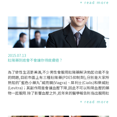
+ read more
示了衰弱的血管功能,也是介入預防未來心血管疾病、心臟病甚
多學者專家對於該藥仍持保留態度.事實上,專家還沒有辦法完全
至死亡的關鍵機會.資料來源:TheAmericanJournalofClinical
明瞭何以有些女性會經歷性慾減退；同時,對於Addyi是如何運
Nutrition
作以促進女性性慾一事也尚未有肯定的答案.但是,顧問委員會表
示,由於今年6月聽聞許多支持團體對於女性患者受HSDD所苦之
情緒性描述,因此,即便藥效有限,委員們終於以"有總比沒有
好"的心態決議通過.美國國家婦女健康網絡(TheNationalWom
en’sHealthNetwork)對此相當不認同,在2010年與2013年的
審查過程中,她們便已向FDA表示該藥的有效性與安全性尚存疑
慮,當時FDA也聽到了她們的訴求.而今,Addyi可能引起的嚴重副
作用－低血壓、暈眩與使人疲勞－仍未獲得解決.且與其他物質
2015.07.13
(如生育控制藥物、酒精)之間的交互作用也未明確；藥商日前規
壯陽藥到底會不會讓你得皮膚癌？
劃25人參與的飲酒安全性測試當中,僅有2名受試者是女性,不足
以具備代表性.我們同意,若有藥物能幫助改善女性性慾減退的症
狀,對於受此所苦的女性將是一大福音.但是,要為了"些微"的改
為了使性生活更美滿,不少男性會服用壯陽藥解決勃起功能不全
善而拿女性的身體健康冒險,不是我們樂見發生的事.資料來源:F
的問題,目前市面上有三種壯陽藥(PDE5抑制劑),分別是大家所
DA、Sprout、NWHN、Bustle、IBT
熟知的"藍色小藥丸"威而鋼(Viagra)、犀利士(Cialis)和樂威壯
(Levitra)；其副作用是會讓血壓下降,因此不可以和降血壓的藥
物一起服用.除了影響血壓之外,近年來的醫學報告則指出服用壯
陽藥的更大隱憂.2014年美國哈佛大學的研究報告指出,PDE5抑
+ read more
制劑會增加得皮膚癌的風險,且被解釋為會刺激癌細胞的成長.不
過,今(2015)年瑞典和紐約的研究團隊在美國醫學協會的期刊(J
AMA)上所發表的報告則有不同的結論.在新的研究報告中,研究