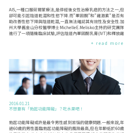
AIS,一種口服荷爾蒙療法,是停經後女性治療乳癌的方法之一,但
卻可能引起陰道乾澀和性慾下降.而"睪固酮"和"雌激素"是否有
助改善性慾下降與陰道乾澀,一直無法確認其有效性及安全性.加
州大學舊金山分校醫學博士MichelleE.Melisko主持的研究團隊
進行了一項隨機臨床試驗,評估陰道內睪固酮乳膏(IVT)和釋放雌
激素的陰道環對罹患乳癌患者的有效性及安全性.一共有69名患
+ read more
者參加試驗,35名使用陰道環、34名使用睪固酮乳膏,進行12週
的治療.研究團隊分別在研究開始前、研究開始後第四週與第12
週進行檢測,如果25%以上的患者出現雌激素持續上昇的情形,則
治療將被視為不安全,研究同時觀察性生活品質與陰道萎縮(乾
燥)的情形.研究結果顯示,使用陰道環的女性中沒有觀察到雌激
素的持續上升、使用睪固酮乳膏的女性則有34例(12%)出現雌
激素持續上升的情形.並且,所有患者的陰道萎縮、性生活品質和
性功能障礙情形皆有改善.作者指出:"這項研究提供了進一步的
證據,說明服用AIS乳癌患者的泌尿生殖系統症狀,能透過雌激素
釋放陰道環和陰道內睪固酮乳膏達到有效治療."然而,作者也提
2016.01.21
到:"美國更年期協會與美國婦產科學院建議,擁有雌激素敏感癌
不想要有「勃起功能障礙」？吃水果吧！
症史的患者,若出現泌尿生殖系統萎縮的情形,首先應考慮非激素
治療選項,包含:陰道潤滑凝膠/乳霜(vaginalmoisturizers)、pH
值平衡凝膠、局部用油和潤滑油等.陰道雌激素是非反應性患者
勃起功能障礙或許是最令男性感到苦惱的健康問題.一般來說,年
的選項,但須在諮詢過醫學腫瘤學家之後才能使用."此份研究的
過60歲的男性面臨勃起功能障礙的風險最高,但在年齡低於60歲