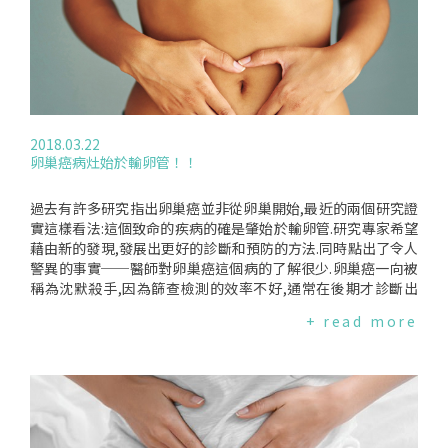
開始改變臨床的診療.但也謹言在推薦阿司匹靈時,須考量風險和
子宮內膜癌的診斷正確性高達93%,而卵巢癌可達45%.經由分
效益的比例,特別是慢性肝病有失血的風險.要完全達到阿司匹靈
析病人血液中和這些腫瘤相關的基因,也可以改進卵巢癌的診斷
防癌的可能性,必須對劑量、持續時間和機制有較好的了解.編譯
達63%.這些結果雖然很令人期待,但仍只是初步的研究.研究專
來源:MedPageToday(2018.10.04)
家也希望能更進一步檢視這些新的測試方法,是否真的有助於診
斷的正確性,且至少仍要花兩三年的時間,才可能用得上.研究發
表在"科學轉化醫學"(20180322)期刊.編譯來源:DailyMail(2018
0322)
2018.03.22
卵巢癌病灶始於輸卵管！！
過去有許多研究指出卵巢癌並非從卵巢開始,最近的兩個研究證
實這樣看法:這個致命的疾病的確是肇始於輸卵管.研究專家希望
藉由新的發現,發展出更好的診斷和預防的方法.同時點出了令人
警異的事實──醫師對卵巢癌這個病的了解很少.卵巢癌一向被
稱為沈默殺手,因為篩查檢測的效率不好,通常在後期才診斷出
來.今年二月初,美國一個領導工作團隊宣布婦女不應該檢測卵巢
+ read more
癌,因為會導致太多自己嚇自己的"偽陽性",但是也有很多專家則
以為應該想辦法加強測試的有效性.在台灣,卵巢癌是婦女癌症死
因中排名第8,每年約有530位婦女因而死亡.極惡性漿液型卵巢
癌(HGSOC-HighGradeSerousOvarianCancer)是卵巢癌中最
常見的種類,只有15%的患者生命超過五年.這兩個研究檢視HGS
OC的結論指出,大部分的卵巢癌皆從輸卵管開始.這兩個研究是