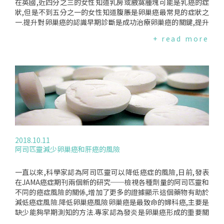
發表在醫學雜誌《Lancet》,研究發現與無篩檢組相比,血液檢
在英國,近四分之三的女性知道乳房或腋窩腫塊可能是乳癌的症
查發現的的早期癌症(第一或第二期)多了39%,但這並沒有減少
狀,但是不到五分之一的女性知道腹脹是卵巢癌最常見的症狀之
因疾病死亡的人數.雖然研究結果令人失望,但研究人員強調,過
一.提升對卵巢癌的認識早期診斷是成功治療卵巢癌的關鍵,提升
去10年,對有卵巢癌症狀的女性,早期診斷以及對晚期疾病的治療
人們對卵巢癌的認識可以挽救生命.婦女缺乏這種知識是完全不
+ read more
有了顯著改善,仍然可以挽救許多生命.負責這項研究的USHAME
能接受的.每位有乳癌和卵巢癌風險的人都應該問問自己:"我知
NON教授表示,目前重點應該放在提高對最常見症狀的認識,並確
道這些癌症的症狀嗎？".如果及早發現,婦女有90%的生存機會,
保迅速將發生這些症狀的女性轉介給腫瘤科醫生.研究小組正在
如果被診斷患有第四期卵巢癌,則只有10%的婦女能夠存活.但是
進一步研究,期發現是否可能降低手術或化學治療.其他對卵巢癌
這種癌症的早期症狀很容易被誤認為是輕度不適,如腹脹,因此卵
的篩查方法也正在開發中,但是要知道這些方法是否可以挽救更
巢癌一直被認為屬於難以察覺的疾病.如果婦女缺乏對卵巢癌症
多生命,可能需要花費數年時間.編譯來源:TheGuardian(2021.0
狀的認識,那麼她們更容易延遲診斷,進一步增加治療難度及縮小
5.12)、MedpageToday(2021.05.22)、Lancet(2021.05.12)
存活機會.早期卵巢癌的其他常見徵兆還包括:食慾不振、骨盆或
腹部疼痛及頻尿.若過去3周內多數時間有腹脹的情形,或其他卵
巢癌症狀持續存在,建議找醫師檢查.尤其如果年紀超過50歲、有
卵巢癌家族病史的人若有這些症狀更應提高警覺.在台灣,過去十
2018.10.11
年卵巢癌死亡率呈增加趨勢,2018年死亡率為每10萬名中有5.3
阿司匹靈減少卵巢癌和肝癌的風險
名死於卵巢癌.因此,對女性宣導卵巢癌資訊是很重要的.編譯來
源:DailyMail(2019.11.12)-------------------------台灣女性/性
別健康權益亟需您以實際行動來共同守護！竭誠歡迎認同《台
一直以來,科學家認為阿司匹靈可以降低癌症的風險,日前,發表
灣女人健康網》理念的朋友捐款支持我們！持續提供更優質的
在JAMA癌症期刊兩個新的研究──檢視各種劑量的阿司匹靈和
內容是網站不斷努力的方向,而我們需要更多資源才能走更長遠
不同的癌症風險的關係,增加了更多的證據顯示這個藥物有助於
的路.收到的每一筆捐款,都將挹注在網站經營、服務方案以及對
減低癌症風險.降低卵巢癌風險卵巢癌是最致命的婦科癌,主要是
政府的監督.無論捐款金額多寡都是支持我們的重要力量！感謝
缺少能夠早期測知的方法.專家認為發炎是卵巢癌形成的重要關
您！(→捐款資訊連結←)
鍵,排卵期的局部性發炎可能是因素之一.阿司匹靈可以減少發