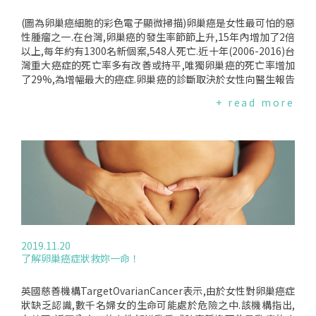
(圖為卵巢癌細胞的彩色電子顯微掃描)卵巢癌是女性最可怕的惡
性腫瘤之一.在台灣,卵巢癌的發生率節節上升,15年內增加了2倍
以上,每年約有1300名新個案,548人死亡.近十年(2006-2016)台
灣重大癌症的死亡率多有改善或持平,唯獨卵巢癌的死亡率增加
了29%,為增幅最大的癌症.卵巢癌的診斷取決於女性向醫生報告
症狀.但是,卵巢癌在進入晚期之前,幾乎沒有症狀,而那時的預後
+ read more
很差.在所有女性癌症中,卵巢癌的存活率最低,5年僅40%.日前英
國的一項研究計劃(UKCollaborativeTrialofOvarianCancerSc
reening)結果顯示:以陰道超音波或結合CA125血液檢測對卵巢
癌進行篩查並沒有降低該疾病的死亡率,儘管使用CA125可以在
較早階段檢測出癌症.此計畫進行了20年,涉及超過20萬名停經
婦女,但結果令人失望.研究顯示,早期篩檢可增加39%的癌症病
例偵測,但並不會減少死亡人數.因為篩檢方式未能使卵巢癌死亡
率降低,不能被推薦為國家篩檢計劃.然而,早期診斷通常會減少
治療的數量和強度,這對患有癌症的婦女及其家庭造成了很大的
不同,可能也給了他們與親人更寶貴的時間.陰道超音波或血液C
2019.11.20
A125檢測作為篩檢工具？這項由倫敦大學學院研究人員進行的
了解卵巢癌症狀救妳一命！
研究,分析了2001年至2005年招募至該試驗超過20萬名停經後
婦女追蹤20年的數據.一半的試驗者沒有進行篩檢、另一半的人
則是每年做一次陰道超音波或每年進行一次和癌症有關的CA12
英國慈善機構TargetOvarianCancer表示,由於女性對卵巢癌症
5血液檢查,如果CA125的數值升高,則再進行超音波掃描.該結果
狀缺乏認識,數千名婦女的生命可能處於危險之中.該機構指出,