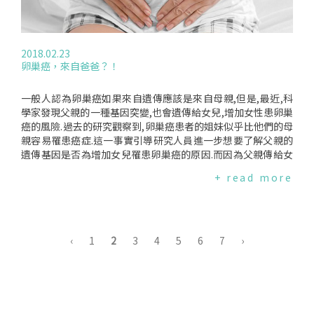
怎麼做的？去年秋天發表的研究者之一,Dr.RonDrapkin賓州大
學的婦產科病理學副教授,研究卵巢癌近20年.他們使用基因譜的
技術檢視5個病人腫瘤,提出基因組的証據,支持了卵巢癌由輸卵
管開始的想法另一項研究由紐約市的紐約大學Perlmutter癌症
2018.02.23
中心,檢視96位婦女卵巢癌腫瘤的組織樣本,和一群健康婦女的樣
卵巢癌，來自爸爸？！
本比較.研究結論,癌細胞和輸卵管的組織最相似.卵巢癌常被稱為
乳癌的近親,因為兩者都和一個BRCA基因突變相關.然而因為經
費和少有工具可以檢視,卵巢癌直到2010年都是個"黑匣子".卵
一般人認為卵巢癌如果來自遺傳應該是來自母親,但是,最近,科
巢癌不易研究的主要原因之一,其組織樣本很薄,兩次元的視野,
學家發現父親的一種基因突變,也會遺傳給女兒,增加女性患卵巢
容易誤失潛在的信號.若有更多切面,可從組織中得到更多的資料.
癌的風險.過去的研究觀察到,卵巢癌患者的姐妹似乎比他們的母
另一個關鍵原因是大部分的案例診斷時,已經進入晚期,腫瘤已摧
親容易罹患癌症.這一事實引導研究人員進一步想要了解父親的
毀了任何前驅病變.Dr.Rapkin以為根據這些研究,最有價值的是
遺傳基因是否為增加女兒罹患卵巢癌的原因.而因為父親傳給女
能夠進一步探究預防和早期診斷.現已有兩項正在進行.一是內視
兒的X染色體是來自祖母,因此,這個研究檢視家族性卵巢癌資料
+ read more
鏡可進入輸卵管收集細胞；另一個如子宮頸抹片,由子宮取得細
庫中成對的孫女和祖母的資料.比較罹患卵巢癌186個案例中,研
胞,篩查由輸卵管順流下來的變化.研究發現也應用在預防,特別
究發現,"與母親遺傳之基因有關"及"與祖母遺傳下來之基因有
是相關於婦女乳癌及卵巢癌有BRCA1或BRCA2的基因突變.婦
關"的案例,後者與早發性卵巢癌的相關性較高.研究還檢視了這
女有BRCA突變,讓她們選擇割除卵巢,以預防癌症的產生.知道卵
些卵巢癌患者的X染色體,發現了過去未曾發現的基因突變與卵
巢癌由輸卵管開始,也可移除輸卵管.BRCA突變的婦女中,30%選
巢癌風險增加有關,並且與此基因突變有關的卵巢癌患者,罹患癌
‹
1
2
3
4
5
6
7
›
擇不切除卵巢,因為會提早更年期.正在進行的研究,如果年輕時
症的年齡比平均罹癌年齡早6年.此外,研究還發現有此突變基因
切除輸卵管,而留下卵巢直到接近自然的更年期,或有預防效果.
的男性家族成員,罹患前列腺癌的風險較高.不過,研究團隊表示,
應用基因組的研究,使得治療可以更針對個人,且更有效.Dr.Rapk
還需要更多研究確定此突變基因的功能.研究作者KevinH.Eng表
in認為還有很多年才能見到對卵巢癌防治有明顯的改變,但比起
示,由於父親的染色體決並了後代的性別,他的女兒們攜帶著來自
十年前,已經跨出一大步.編譯來源:DailyMail
父親相同的X染色體基因,這可以解釋為什麼會出現家庭中有多