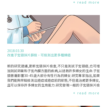
+ read more
炎,降低罹患卵巢癌的風險.分析"護理師健康研究"中的近20萬女
性的資料,研究者發現:婦女規律性服用低劑量(100毫克以下)的
阿司匹靈,其罹患卵巢癌的風險和未服用者比較起來少了23%.這
項研究和之前的不同在於分析出阿司匹靈劑量和降低卵巢癌風
險的效益.研究者發現,低劑量可以減少風險,而標準劑量則無.而
且每個星期逐漸増加使用和劑量服用的持續時間有明顯的正面
趨勢.相反的,長期服用其他非類固醇消炎藥(NSAIDs)一週10顆
以上,如布洛芬、萘普生,則和卵巢癌風險的增加相關.降低肝癌
的風險根據"護理師健康研究"及"健康專業人員追蹤研究"的資
料,追蹤研究每週兩次長期服用阿司匹靈標準劑量(325毫克)的結
2018.03.30
果,肝細胞癌(hepatocellularcarcinoma,HCC)的風險減少了4
改進子宮頸抹片篩檢，可檢測出更多種婦癌
9%,服用五年以上,風險降低59%.但停藥後,其效果會逐漸減退,
停藥8年後,這種益處就消失了.服用阿司匹靈的時間越長,和降低
肝癌風險有明顯的相關,特別是一週服用超過1.5粒以上標準劑
新的研究建議,更新宮頸抹片檢查,不只是測試子宮頸癌,也可增
量.專家指出,長期服用阿司匹靈可能必要,因為肝癌的發展也是
加測試卵巢和子宮內膜方面的疾病,以拯救許多婦女的生命.子宮
經過很多年.阿司匹靈可以延遲或預防發炎或肝硬化,在癌症初期
頸普遍影響30-45歳大部分有性行為的婦女.研究專家指出,如果
或甚至未發生前就開始作用.專家也發現服用其他非類固醇消炎
我們能夠早點檢測出癌症或癌症前的狀態,不但能治癒更多婦女,
藥和肝癌風險無相關.改變臨床實務這一對研究的發表正值其他
且可以保存許多婦女的生育能力.研究發現一般的子宮頸抹片檢
的研究質疑阿司匹靈在預防心血管疾病的角色(2015年美國預防
查,可以發現陰道通往子宮的入孔處,潛在的癌細胞.可以正確的
+ read more
服務工作組支持低劑量的阿司匹靈可以預防心血管疾病和大腸
診斷出81%子宮內膜癌和33%的卵巢癌.如果以Tao刷子(如清雪
癌),因此是否影響研究結果的接受度？"希望之城癌症醫院"的醫
茄煙斗的棒刷),可以更深入子宮,藉由分析子宮頸液體的樣本,(包
師認為這是目前服用阿司匹靈以減低肝癌風險的最強證據,足以
括656位有腫瘤的婦女,以及1,002位健康的婦女)檢視18個基因,