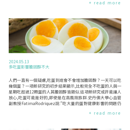
+ read more
n)等藥物在解決IMAT累積和減輕相關組織損傷方面的潛力.Con
示,他們的結果支持現在要求在分娩後三週進行初次產後檢查的
treras博士補充道,"我們希望對IMAT生物學的更深入了解和更
護理標準,一些衛生系統尚未採用這些標準.大部分風險增加發生
好的測試將為針對各種衰弱病症的新治療策略鋪平道路.我們相
在產後第一個月,特別是對於有危險高血壓的患者.RutgersRob
信這項研究代表了我們在理解人類生理學和病理生理學方面向
ertWoodJohnsonMedicalSchool生物統計學部門負責人Cand
前邁出了顯著的一步."該團隊由來自墨爾本大學、智利、法國和
eAnanth說,"這並不是唯一指出應該儘早進行追蹤的結果,過去
佛羅里達大學肌學研究所的研究人員組成.此研究發表在《醫學
研究已發現通過早期產後護理可以減輕風險."該研究分析了全國
分子方面》編譯來源:EurekAlert!(2024.06.02)、MolecularAs
再入院資料庫,該資料庫包含每年約3,100萬人出院和再入院的
pectsofMedicine(2024.06)
全國代表性數據.該資料庫包含診斷代碼,可讓研究人員找到特定
人群並確定重新入院的原因.研究人員使用了2010年至2018年
間超過3,100萬名產後出院患者的數據,其中包括287,813名接受
2024.05.13
過不孕症治療的患者.儘管不孕症治療預示著心臟病的風險會急
多吃蛋影響膽固醇不大
劇上升,但研究作者表示,不孕症治療患者相對年輕,使他們的整
體風險保持在相當低的狀態.每10萬名接受不孕症治療的女性在
產後一年內因心血管疾病住院者中有550名,而每10萬名自然受
人們一直有一個疑慮,吃蛋到底會不會增加膽固醇？一天可以吃
孕的女性中有355名.與不孕症治療相關的心臟病風險升高其原
幾個蛋？一項新研究的初步結果顯示,比較完全不吃蛋的人與一
因尚不清楚.心臟病的增加可能源自於不孕症治療本身、導致患
星期吃超過12顆蛋的人其膽固醇皆類似.這項新研究或許能讓人
者不孕症的潛在醫療問題或其他原因.Yamada說,"展望未來,我
放心,吃蛋可能是好的,即使是在高風險族群.史丹佛大學心血管
想看看不同類型的不孕症治療及藥物是否有不同程度的風險,我
副教授FatimaRodriquez說:"吃大量的蛋對健康影響的問題仍
們的數據沒有提供有關哪些患者接受了哪種治療的資訊.更詳細
未有答案,這項小型的研究給出了些見解,可以進一步用盲控做更
+ read more
的資訊也可能有助於了解不孕症治療如何影響心血管結果."該研
大型的研究."吃蛋對膽固醇的影響這項研究是由England’sBe
究刊登於《內科期刊》編譯來源:EurekAlert!(2024.05.15)、JI
st(美國最大蛋商之一)資助的.研究人員評估了飲食中攝取大量
M(2024.02.25)
強化營養蛋(fortifiedeggs),與無蛋飲食比較,在心血管生物指標