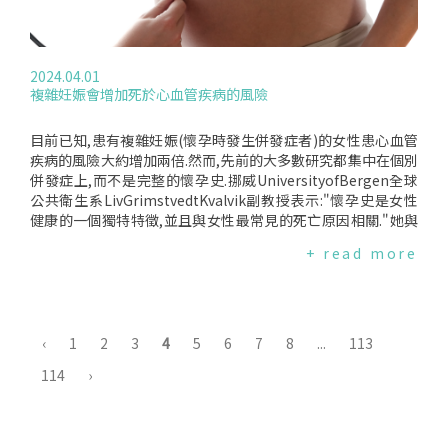
的組別,可能也會影響他們的健康行為.Cedar-Sinai預防心臟科
以幫助控制膽固醇的停經後女性進行了研究.他們接受了冠狀動
主任和心臟科教授MarthaGulati表示,所有這些因素"使得這項
脈鈣化掃描(CAC),以測量心臟動脈中脂肪、鈣和其他與心臟病
研究很難得出強有力的結論."如何把蛋列入健康飲食雖然這項研
相關物質的堆積情況.兩次掃描相隔一年,CAC指數越高,心臟病發
究認為吃蛋對膽固醇的影響並不會如以往所想的那麼大,但就飲
作或其他心臟事件的風險就越大.加州Harbour-UCLA醫學中心
2024.04.01
食和膽固醇而言,導致心臟病的從來不是一種食物,而是整體飲食
的研究人員一開始將參與者分為三組,CAC等級分別為1-99、10
複雜妊娠會增加死於心血管疾病的風險
和總飽和脂肪.至少每天飲食中加入蛋是否安全,專家同意適量是
0-399和400或更高.在第一次和第二次心臟掃描之間,CAC為1-9
可以的,但更需要知道你是否有攝取其他來源的飽和脂肪以及你
9的女性平均上升了8個點,是同等男性中4個點的兩倍.同樣,CAC
的飲食是否均衡.因為最終是總飽和脂肪攝取量會影響你的低密
得分中等的女性平均提高了31分,幾乎是男性16分的兩倍.根據
目前已知,患有複雜妊娠(懷孕時發生併發症者)的女性患心血管
度脂蛋白並增加動脈粥狀硬化的風險.Tomey說:"對於想要增進
美國心臟學會年度科學會議上發表的研究結果,具有最高基線的
疾病的風險大約增加兩倍.然而,先前的大多數研究都集中在個別
健康改變飲食的人,比較重要的是避免只聚焦在一個因素,我會鼓
性別之間沒有顯著差異.研究結果表明,與男性相比,停經後女性
併發症上,而不是完整的懷孕史.挪威UniversityofBergen全球
勵他們對自己的飲食做全面評估."此研究將會發表在今年美國心
的斑塊形成速度更快,這表明許多女性罹患心臟病的風險急劇上
公共衛生系LivGrimstvedtKvalvik副教授表示:"懷孕史是女性
臟科學會每年的科學會議.編譯來源:Health(2024.04.08)
升.英國心臟基金會的VijayKunadian教授說:"更年期會增加心臟
健康的一個獨特特徵,並且與女性最常見的死亡原因相關."她與
病和其他心血管疾病的風險,因為它會導致可保護心臟的雌激素
美國國家環境健康科學研究所的研究人員及同僚一起研究了女
+ read more
下降."更年期也會導致女性身體發生變化,增加心血管疾病的風
性40歲時的總懷孕史與其死於動脈粥狀硬化心血管疾病(ASCV
險,例如高血壓、高膽固醇和腹部脂肪儲存增加,而這通常並不是
D)風險兩者間的關聯.死於心血管疾病的風險是五倍甚至更高該
女性本身的過錯.這項研究強調,僅使用史達汀類藥物不足以幫助
研究綜合了1967年至2020年期間挪威的多個登記數據.確認超
降低女性心血管疾病的風險.我們需要為女性提供工具和知識來
過80萬名存活至40歲女性,在69歲之前因動脈粥狀硬化心血管疾
掌控自己的健康,並向醫生尋求幫助,以保護她們免受未來心臟病
病死亡的時間.研究變項是女性記錄的懷孕次數(從零到四次)以
‹
1
2
3
4
5
6
7
8
...
113
的困擾.編譯來源:DailyMail(2024.04.02)、ACC(2024.04.02)
及出現併發症的次數,例如妊娠35週之前的早產、子癇前症(高
114
›
血壓和尿蛋白)、胎盤早期剝離與子宮分離、周產期死亡、足月
或近期出生體重低於2700公克.他們發現40歲時的懷孕史與動脈
粥狀硬化心血管疾病(ASCVD)死亡率密切相關.Kvalvik指出:"在4
0歲的女性中,69歲之前動脈粥狀硬化心血管疾病死亡的風險隨