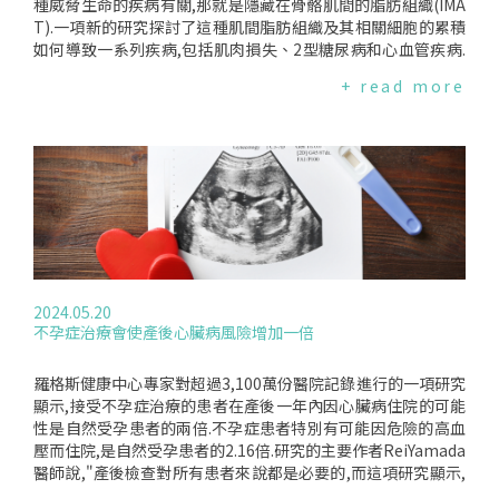
我們擔心健康問題時,我們會覺得無處可去,從而推遲尋求幫
種威脅生命的疾病有關,那就是隱藏在骨骼肌間的脂肪組織(IMA
助.""政府需要將預防和應對孤獨作為政策優先事項,並提供必要
T).一項新的研究探討了這種肌間脂肪組織及其相關細胞的累積
的資金支持,幫助老年人避免孤獨或為已經經歷孤獨的人重新建
如何導致一系列疾病,包括肌肉損失、2型糖尿病和心血管疾病.
立聯繫.""在英國年齡協會,我們呼籲下一屆政府帶頭制定一項更
主要作者─雪梨VictorChang心臟研究所的OsvaldoContreras
+ read more
新的國家孤獨政策,該政策應由一位專職部長負責實施,並得到跨
博士表示,IMAT的危險長期以來一直被忽視."IMAT對於維持肌肉
政府團隊的支持."研究怎麼做他們利用2006年至2008年間對12,
功能至關重要,但與其他脂肪一樣,過多可能是一件壞事.過多的I
000多名50歲及以上美國人進行的問卷數據創建了孤獨感評分.
MAT沉積會引發肌肉萎縮、功能下降、發炎、胰島素阻抗、心
四年後,同樣的問題再次被問到留在研究中的8,936人.如果參與
血管疾病、代謝紊亂,甚至加速老化過程."這項新研究概述了IMA
者以前孤獨但不再感到孤獨,會被評為"持續低"、"緩解"；如果
T的影響.骨骼肌約佔成人體重的30-40%,在調節新陳代謝、呼
他們在一開始得分低而變高,則被評為"最近發病"；如果在兩個
吸、體溫和身體活動方面發揮關鍵作用.研究團隊概述了纖維脂
時間間隔內都感到孤獨,則被評為"持續高".在2018年的追蹤調
肪生成祖細胞的積累如何導致IMAT增加,從而導致神經到肌肉的
查中,所有受訪的人中風總數為1,237例,而提供兩次評估的人中
損傷連接損壞.正是這種慢性損傷和疾病改變因素可能為一系列
風次數降至601例.在控制了社會孤立和憂鬱症狀等因素(與孤獨
疾病鋪路,包括肌肉萎縮、2型糖尿病和心血管疾病.IMAT的累積
密切相關但又截然不同)後,研究人員發現,在研究開始時孤獨的
可能由多種因素引起,包括性相關荷爾蒙、急性和慢性損傷以及
2024.05.20
人比那些不孤單的人,中風的風險高出25%.根據eClinicalMedici
不健康的生活方式.目前沒有簡單的方法來測試肌肉中的IMAT數
不孕症治療會使產後心臟病風險增加一倍
ne發表的研究結果,那些得分始終較高的人的風險最大,比得分
值.但希望分子和影像評估以及標靶切片的進步將在未來帶來更
始終較低的人高出56%.編譯來源:DailyMail(2024.06.25)、eCli
好的診斷工具.在那之前,人們被敦促密切關注自己的體重並保持
nicalMedicine(2024.06.24)
健康的生活方式.這項研究的作者表示,透過運動和健康飲食可以
羅格斯健康中心專家對超過3,100萬份醫院記錄進行的一項研究
預防和逆轉IMAT的過度累積.第一作者智利UniversidaddeO'Hi
顯示,接受不孕症治療的患者在產後一年內因心臟病住院的可能
ggins健康科學研究所的Flores-Opazo博士補充說:"雖然運動
性是自然受孕患者的兩倍.不孕症患者特別有可能因危險的高血
的重要性經常被強調,但它在對抗虛弱和多種疾病方面的關鍵作
壓而住院,是自然受孕患者的2.16倍.研究的主要作者ReiYamada
用卻常常被忽視.""定期鍛煉,包括量力訓練,對於保持肌肉健康
醫師說,"產後檢查對所有患者來說都是必要的,而這項研究顯示,
和恢復力至關重要."此外,該研究還強調了二甲雙胍(metformi
對於接受不孕症治療而受孕的患者來說,尤其重要."研究作者表