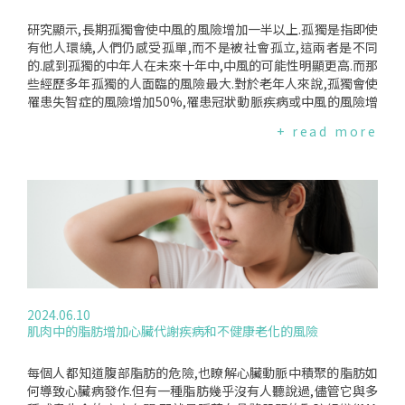
研究顯示,長期孤獨會使中風的風險增加一半以上.孤獨是指即使
有他人環繞,人們仍感受孤單,而不是被社會孤立,這兩者是不同
的.感到孤獨的中年人在未來十年中,中風的可能性明顯更高.而那
些經歷多年孤獨的人面臨的風險最大.對於老年人來說,孤獨會使
罹患失智症的風險增加50%,罹患冠狀動脈疾病或中風的風險增
加30%.哈佛大學陳氏公共衛生學院助理研究員、主要作者Yene
+ read more
eSoh博士表示,這顯示長期孤獨對公共衛生構成威脅,並建議對
人們進行篩檢可以幫助識別處於危險中的人.她補充,重複評估孤
獨感可能有助於識別那些長期孤獨,因此具有較高中風風險的人,
並應該根據人們的孤獨感提供幫助.2023年,世界衛生組織(WH
O)宣布孤獨是一個重大的全球健康威脅,將其對死亡的影響等同
於每天吸15支菸.雖然先前的研究已將孤獨感與心血管疾病的較
高風險聯繫起來,但研究人員表示,這是第一個特別檢視孤獨時間
長短與中風關聯的研究."如果我們不能從微觀和宏觀層面解決他
們的孤獨感,可能會產生深遠的健康後果."如何面對與改善問題
英國年齡組織敦促新政府將其作為優先事項,但也表示每個人都
2024.06.10
可以透過與老年人進行友好交談來"盡自己的一份力量".導演Ca
肌肉中的脂肪增加心臟代謝疾病和不健康老化的風險
rolineAbrahams說:"隨著年齡的增長,孤獨感讓我們許多人失
去了生活的樂趣.它會削弱我們對生活壓力的適應能力,讓我們感
到與世隔絕和被拋棄.進而對我們的健康產生影響.情緒低落會使
每個人都知道腹部脂肪的危險,也瞭解心臟動脈中積聚的脂肪如
我們更難正確照顧我們的健康並管理健康狀況.這可能意味著,當
何導致心臟病發作.但有一種脂肪幾乎沒有人聽說過,儘管它與多