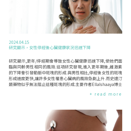
上,如膽固醇、發炎、微量營養素和許多其他指標的影響.強化營
養蛋是添加了如維他命D、硒、維他命B2、5和12,以及omega
-3脂肪酸等營養素的雞蛋.這個研究有140位參與者,隨機分成兩
組:強化營養蛋組,一星期吃12顆或更多的蛋；無蛋組,一星期只
吃兩顆蛋或更少.所有的參與者都是50歲以上,皆經歷過一次心血
管事件,或至少有兩個心血管風險因子,24%患有糖尿病.參與者
每一個月和四個月都要約時間,親身參與評估生命徵象和膽固醇.
2024.04.15
研究人員在研究期間也要持續做電話查詢監督蛋的食量.兩組參
研究顯示，女性停經後心臟健康狀況迅速下降
與者在研究的開始和四個月之後,研究人員會檢視他們的好膽固
醇(HDL)和壞膽固醇(LDL).追蹤四個月後,研究結果顯示,兩組人
的HDL和LDL膽固醇數值相似.雖然比起無蛋組,強化營養蛋組的
研究顯示,更年/停經期會導致女性心臟健康迅速下降,使她們面
HDL和LDL顯示小幅減少,但這些變化不具有統計意義.這些結果
臨與同齡男性相同的風險.這項研究發現,進入更年期後,雌激素
表明,每個星期吃12顆蛋或更多,對血液中的膽固醇無負面影響.R
的下降會引發動脈中斑塊的形成.與男性相比,停經後女性的斑塊
odriquez說:"在此小型單一醫學中心的研究中,每星期吃超過12
形成速度更快,讓許多女性罹患心臟病的風險急劇上升.而史達汀
顆強化營養的蛋,在四個月後,血液膽固醇在臨床上並沒有顯著改
類藥物似乎無法阻止這種斑塊的形成.主要作者EllaIshaaya博士
變.做為一個醫師,我們的患者可能會問我們是否可以吃蛋,這個
說:"停經後,女性的雌激素大大降低,並且睪固酮激素含量增加.這
+ read more
研究提出了一些證據,這個食用量的蛋也許是可以的."真的一星
會影響你的身體儲存脂肪的方式、儲存脂肪的位置以及處理脂
期可以吃12個蛋嗎？雖然研究提供些證據認為食用超過12顆蛋,
肪的方式；它甚至會影響您的血液凝固方式.所有這些都會增加
對血液膽固醇並無負面影響,但專家認為仍需謹慎.因為此為單一
心臟病的風險."研究強調,識別女性心臟病風險早期預警訊號的
醫學中心的小型實驗；而且是依據患者自述蛋的食用,並沒有細
重要性,以及採取不同治療方法的必要性.心臟病傳統上被認為是
述吃蛋之外的飲食,包括是否攝取了較少的卡洛里,或食用較少飽
男性疾病,儘管在台灣女性死於心臟病的可能性是婦癌的三倍.男
和脂肪,或這些結果是否適用於非強化雞蛋.再者,患者知道自己
女冠狀動脈鈣化情況比較研究人員對579名已服用史達汀類藥物