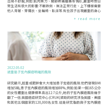
以群體推論個體的謬誤；第三,科學有其不確定性及侷限,除非有
出現不舒服,例如:肌肉無力、關節疼痛腫脹等情形,嚴重時對日
百分之百的"無關"確信,不應輕易否定有"無法確定"的關聯；最
常生活有很大的影響:不斷跌倒、無法正常行走、上下樓梯需要
後,預防接種有"利他"的社會性,將疫苗可能發生不明原因副作用
他人背著、穿鐵衣、坐輪椅、臥床等.有些孩子出現嚴重的身心
的風險歸諸予接種疫苗的個別民眾,背離傷害救濟制度"從寬認
狀況,嘗試自殘、輕生.台灣女人連線關注HPV疫苗相關議題許久,
+ read more
定"的宗旨.家長沈痛聲明應讓資訊透明也請不要再上訴痛痛女孩
陸續接獲接種疫苗後出現不適症狀的申訴,不只青少女,也有成年
Bella的爸爸表示,這些風濕免疫疾病是不會好的,需要終身吃藥,
女性,累計超過30起.其中25位是11至16歲青少女,12位確診了風
對小孩及家庭都是沈重的打擊.他相信疫苗是安全的,也不是反對
濕關節相關疾病.多位痛痛女孩接種疫苗後發生不良反應,提出預
疫苗,但是政府在施打前應該提供資訊,可能會發生重大疾病的副
防接種受害救濟申請,衛福部審議小組認定痛痛女孩的狀況跟HP
作用應該要揭露,讓家長及孩子有資訊來做決定.訴訟過程中,衛
V疫苗無關,不予救濟.多位家長們無法接受這樣的結果,正與衛福
福部光是Bella案就請了三、四位律師,自己是受到台灣女人連線
部訴訟中,目前共有8件訴訟案進行中.對家長而言,救濟金額從來
的支持才有辦法打官司.但衛福部與其花納稅錢來打官司,不如想
都不是重點,而是孩子在接種疫苗後開始生病,人生路途丕變,卻
辦法讓這些小朋友回復正常生活,而不是繼續纏訟下去.Nichole
沒人可以給他們一個合理的解釋.醫療體系、衛生主管機關一直
媽媽說,Nichole從小就很健康,接種疫苗後才生病,怎麼能說跟疫
告訴他們這跟疫苗沒有關係,甚至說孩子本來就有病、或用"心
苗無關？當初因為沒有想到疫苗傷害的可能,不只延誤就醫,孩子
因性"意指是孩子的心理問題,家長們實在無法接受.衛福部持續
2022.05.02
確診後仍接種疫苗,每回思及此,她都心痛、懊悔不已.Nichole媽
與受害者訴訟國內首位站出來呼籲社會關心HPV疫苗不良反應
過重是子宮內膜癌明確的風險
媽哽咽表示,法院判定勝訴,讓他們得到公道,但也開心不起來,因
的痛痛女孩Bella,與衛福部的訴訟案自2017年纏訟至今.2019年
為他們最想要的是健康、是正常的生活.希望衛福部能看到這些
一審判決勝訴,經衛福部上訴,2020年最高行政法院廢棄原判決,
孩子跟家庭的狀況,不要再上訴.黃淑英理事長強調,原本健康的
發回台北高等行政法院更審,至今未有結果.同樣在接種疫苗後出
研究顯示,超重或肥胖會大大增加患子宮癌的風險.他們發現BMI
孩子,接種疫苗後成了痛痛女孩,在沒有答案下,不斷自問"為什麼
現疼痛症狀的Sharon,確診為"兒童特發性關節炎",原本愛跳舞
增加5點,患子宮內膜癌的風險增加88%,例如:如果一個165公分
是我"？長期飽受身心創傷.現在,法院的判決讓孩子及其父母得
的她,病情時好時壞,每隔1到3個禮拜得去醫院抽血打針,備受折
的女性體重比健康標準高出12.7公斤,她的子宮內膜癌風險幾乎
到了安慰與抒解,衛福部不應再上訴,在痛痛女孩的傷口上灑鹽.
磨.Sharon對衛福部提起的訴訟於2020年一審敗訴,上訴後仍未
翻了一倍.英國癌症研究中心(CRUK)資助的研究涉及英國、美國
衛福部疾管署副組長鄭安華回應,會將相關的意見跟建議帶回去
有結果；另一位確診"風濕性關節炎"的Mina,於2021年提出訴
和其他五個國家的120,000名女性.這是研究脂肪與子宮內膜癌
討論.
訟,一審敗訴,目前仍上訴中.另一位痛痛女孩Nichole,2015年於
之間關聯的最大研究之一.此項研究量化了高BMI女性患子宮內