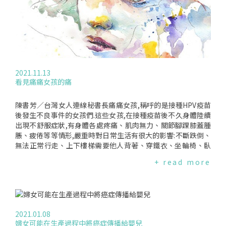
檻高,審議判斷結果多由醫事專業主導,傾向醫學上之科學因果認
挑戰,並訂下2030年讓90%的女孩在15歲之前接種疫苗的目標.
定方式,對預防接種與受害情況之因果關係態度趨於保守,從審議
這一單劑量建議有可能使我們更快地實現那個目標.編譯來源:R
結果及幾次修法方向便可窺知一二.此次Nichole案的判決,如同
EUTERS(2022.04.11)、WHO(2022.04.11)
判決書所述,補償的要件應著重於防疫與生命、健康保障的社會
性目標,而非機率式的大數法則、流行病學的一般性、抽象性因
果判斷,或一般醫療訴訟中因果關係的審查方式.這對疫苗不良事
件受害者來說,過於嚴苛,且將疫苗可能發生不明原因副作用的風
2021.11.13
險歸諸給接種疫苗的個別民眾,背離受害救濟制度宗旨.呼籲衛福
看見痛痛女孩的痛
部放棄上訴根據目前全球HPV疫苗施打的情形來看,疫苗是安全
的.但這並不意味著它沒有副作用或嚴重不良反應的可能.痛痛女
孩們在沒有病史、身體健康的情況下接種疫苗後不久出現症狀,
陳書芳／台灣女人連線秘書長痛痛女孩,稱呼的是接種HPV疫苗
確診疾病,時序上無法完全排除與HPV疫苗的關聯性.回歸救濟審
後發生不良事件的女孩們.這些女孩,在接種疫苗後不久身體陸續
議的精神,呼籲衛福部放棄上訴,別繼續在女孩的傷口上灑鹽.延
出現不舒服症狀,有身體各處疼痛、肌肉無力、關節腳踝膝蓋腫
伸閱讀痛痛女孩Sharon的心路歷程看見痛痛女孩的痛
脹、疲倦等等情形,嚴重時對日常生活有很大的影響:不斷跌倒、
無法正常行走、上下樓梯需要他人背著、穿鐵衣、坐輪椅、臥
床等.丕變的人生失色的未來台灣女人連線關注HPV疫苗許久,這
+ read more
幾年陸續接獲多起痛痛女孩的申訴,其中不只青少女,也有成年女
性,累計超過30起.每回接觸痛痛女孩,聽著他們訴說經過,我們總
是非常的沈重、無力.原本該是青春活潑的年紀,因為身體的病
痛,不斷地就醫、吃藥、打針,無法正常上學、外出,心情也變得
抑鬱.有些孩子出現嚴重的身心狀況,嘗試自殺,讓家人好不擔心,
2021.01.08
必須時刻陪伴.也有女孩擔心自己的病痛影響家中經濟,成熟地令
婦女可能在生產過程中將癌症傳播給嬰兒