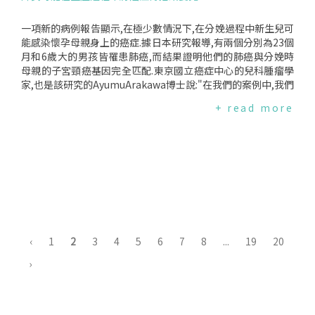
人心疼.這麼多人有類似的經歷真的只是巧合？讓我們不寒而慄
的是,這些互不相識的孩子與家庭,卻有很雷同的經歷.當孩子出
現不舒服的症狀時,家長大多以為是成長痛或運動傷害,帶著孩子
一項新的病例報告顯示,在極少數情況下,在分娩過程中新生兒可
到國術館、中醫、小兒科等地方治療,花費了許多時間精力和金
能感染懷孕母親身上的癌症.據日本研究報導,有兩個分別為23個
錢,症狀卻不見緩解.當情況越來越嚴重影響生活與就學時,才發
月和6歲大的男孩皆罹患肺癌,而結果證明他們的肺癌與分娩時
覺情況比想像的嚴重,尋求其他醫療照護與資訊時,驚覺一切可能
母親的子宮頸癌基因完全匹配.東京國立癌症中心的兒科腫瘤學
跟疫苗有關,卻可能因為這樣錯失了治療與診斷的時機.當我們研
家,也是該研究的AyumuArakawa博士說:"在我們的案例中,我們
究國際間的情況時,日本、英國、西班牙、愛爾蘭、哥倫比亞等
認為母嬰陰道傳染而引發的腫瘤是由於嬰兒在生產時吸入受腫
+ read more
地都有相似的情況,女孩們無法得到適切的醫療照護,政府單位也
瘤污染的陰道液體才導致的."研究人員指出,母親傳染癌症給孩
無法回應,受害者自主地形成組織,或告政府、或告藥廠,同時期
子是非常罕見的事情,每50萬名罹患癌症的母親中只有1名嬰兒
待醫療體系能進行相關研究,提出解釋.然而,這些真的只是巧合
會發生這樣的事.過去曾經有18例母嬰傳播癌症的病例,據推測都
嗎？我始終相信,當這麼多人有類似的經驗,而且情況還在不斷複
是經由胎盤傳播.研究人員指出,由於有胎盤屏障和胎兒同種免疫
製,意味著現行體制或醫學有未看顧到或無法解釋之處.亦或是,
反應,經由胎盤傳播(transplacentaltransmission)癌症很少發
藥廠強大的遊說力量影響著醫療體系,讓大家不願正視痛痛女孩
生.研究人員說,先前觀察的少數病例中,通常癌細胞會經過胎盤,
的存在？沒有人願意一起找答案近來,因為武漢肺炎疫苗引發社
進入仍在發育中的胎兒體內.白血病、淋巴癌和黑色素瘤是最常
會關注的"預防接種受害救濟制度",主要在處理疫苗接種受害的
透過胎盤傳播到小孩的癌症.癌症專家說,最新的這兩個案例是嬰
救濟.多位痛痛女孩提出了救濟申請,審議小組認定痛痛女孩的狀
兒經過是時,吸入子宮頸腫瘤的癌細胞而罹患肺癌的首例病例.是
況跟HPV疫苗無關,不予救濟.家長們無法理解、無法認同這樣的
經由陰道感染,而非胎盤這名23個月大的男孩是因為咳嗽兩個星
‹
1
2
3
4
5
6
7
8
...
19
20
結果,正與衛福部訴訟中.國內首例痛痛女孩與衛福部的訴訟案,
期都沒有好轉,被家人帶到醫院後,醫生才發現他的兩個肺都染上
›
一審時,法院著重受害救濟制度的"從寬認定"精神,判決痛痛女孩
肺癌.而他的母親是在嬰兒出生三個月後被診斷出患有子宮頸癌
勝訴.但衛福部罔顧政府的責任並忽視救濟的核心精神,提出上訴
的.另一位6歲的男孩則是因為左側胸就醫,電腦斷層掃描發現他
持續與人民相告,令人寒心.對家長而言,救濟金額從來都不是重
的左肺有一個6公分的腫塊.他母親的子宮頸癌在分娩時被視為
點,而是孩子在接種疫苗後開始生病,人生路途丕變,卻沒人可以
是良性的,而她在孩子出生後兩年因為子宮頸癌去世.在這兩個案