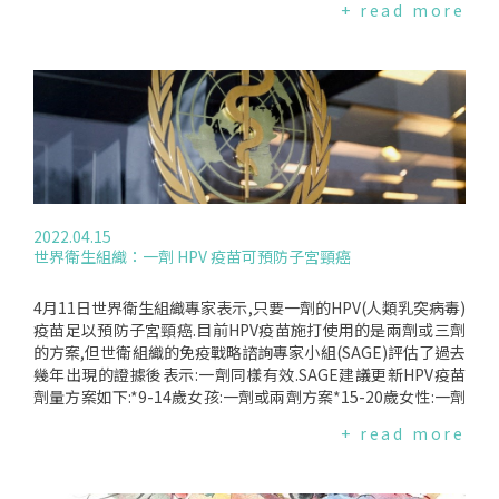
+ read more
校內接種二價HPV疫苗,接種第一劑後就有疼痛不適情形,但未聯
膜癌風險的增加,並提出了這種聯繫的機制.BMI如何影響激素和
想與疫苗有關.接種第二劑後疼痛情形加遽,開始就醫,確診為"幼
癌症風險研究分析長期過重的影響,發現兩種荷爾蒙─即空腹胰
年型類風濕關節炎",但還是沒有想到可能與疫苗有關,仍接種第
島素和睾丸素─與肥胖和子宮癌有關.一種理論是脂肪細胞可以
三劑.未發病前Nichole喜歡彈琴、練字,發病後無法進行.如今已
發出信號,告訴其他細胞更頻繁地分裂,這可能導致癌症.一些乳
上大學的她,每兩個星期要打一次針,看不見盡頭.Nichole的案件
腺癌的發生與女性荷爾蒙雌激素有關,而脂肪細胞會產生這種荷
經過長達兩年半審理,近日獲判一審勝訴.訴訟代理人方文献律師
爾蒙.研究人員希望科學家們將來可以使用藥物來調節有患癌症
表示,此案三位法官一定經歷了激烈的討論,才得出這個結果,想
風險者體內的這些荷爾蒙的數量.CRUK健康資訊負責人JulieSh
必也會承受醫界很大的壓力.方律師說:"這一案的法官比較站在
arp博士說:"這樣的研究支持了一個事實,即超重或肥胖是英國癌
弱勢的處境,看到科學上的侷限性與不確定性,強調救濟制度從寬
症的第二大因素.這可以幫助我們開始查明相關的病理機制是什
認定的精神.但衛福部應該還是會上訴."延伸閱讀:痛痛女孩Nich
麼.這將在未來如何預防和治療癌症方面發揮關鍵作用."此研究
2022.04.15
ole的心路歷程疫苗害救濟制度精神:從寬認定接種疫苗除了預防
發表在BMCMEDICINE編譯來源:編譯來源:BBCNews(2022.04.1
世界衛生組織：一劑 HPV 疫苗可預防子宮頸癌
個人感染疾病,也和公共衛生、傳染病防治等公眾面向有關.但疫
9)
苗接種有風險,暫且不論人為操作的錯誤,施打於人體所引發的副
作用、併發症及傷害,仍有醫學上難測的一面.有些副作用可能引
4月11日世界衛生組織專家表示,只要一劑的HPV(人類乳突病毒)
發身體輕微不適,嚴重時卻可能導致死亡.在這一波新冠肺炎疫苗
疫苗足以預防子宮頸癌.目前HPV疫苗施打使用的是兩劑或三劑
接種的討論中,相信社會對這個議題已有一定程度的認識.因為疫
的方案,但世衛組織的免疫戰略諮詢專家小組(SAGE)評估了過去
苗的公共性、社會性,為了不讓受害者獨自承擔風險,多國設計
幾年出現的證據後表示:一劑同樣有效.SAGE建議更新HPV疫苗
有"預防接種受害救濟制度"來承擔科學上的侷限及不確定性.這
劑量方案如下:*9-14歲女孩:一劑或兩劑方案*15-20歲女性:一劑
並非孰對孰錯的賠償概念,而是給予為公共福祉特別犧牲之個人
或兩劑方案*21歲以上的女性:兩劑間隔6個月世衛組織發表的聲
+ read more
的社會救濟.其"從寬認定"的精神是為避免嚴格認定因果關係造
明中說:"這將會改變預防這種疾病的遊戲規則；我們會看到這個
成受害者負擔過重,求償無門的困境,正是社會補償法制中社會性
挽救生命的疫苗惠及更多的女孩."世衛組織在2020年啟動了"消
思考的特質.然而,目前的預防接種受害救濟審議過程,因醫學門
除子宮頸癌倡議計畫",以應對包括疫苗獲取不公平在內的若干