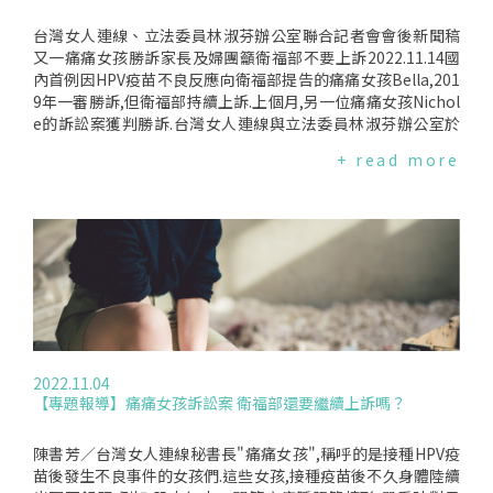
台灣女人連線、立法委員林淑芬辦公室聯合記者會會後新聞稿
又一痛痛女孩勝訴家長及婦團籲衛福部不要上訴2022.11.14國
內首例因HPV疫苗不良反應向衛福部提告的痛痛女孩Bella,201
9年一審勝訴,但衛福部持續上訴.上個月,另一位痛痛女孩Nichol
e的訴訟案獲判勝訴.台灣女人連線與立法委員林淑芬辦公室於
今日(14日)召開記者會,呼籲衛福部不要再上訴.衛福部持續與受
+ read more
害者訴訟台灣女人連線累積接獲30多起HPV疫苗不良反應申訴,
其中25位是11至16歲青少女,12位確診了風濕免疫相關疾病.多
位痛痛女孩向衛福部提出預防接種受害救濟申請,審議小組認定
不良反應跟HPV疫苗無關.家長們無法接受這樣的結果,對衛福部
提起訴訟.確診"幼年型類風濕關節炎"的Nichole,案件歷經長達
兩年半審理,獲判一審勝訴,衛福部應於近日決定是否上訴.婦團
呼籲回歸預防接種救濟制度"從寬認定"的精神接種疫苗除了預
防個人感染疾病,也和公共衛生、傳染病防治等公眾面向有關,是
利他的社會性行為.但疫苗接種風險仍有醫學難測的一面,為了不
讓受害者獨自承擔風險,多國有"預防接種受害救濟制度".台灣女
2022.11.04
人連線理事長黃淑英表示,衛福部審議小組認定痛痛女孩的情況
【專題報導】痛痛女孩訴訟案 衛福部還要繼續上訴嗎？
跟疫苗無關,是因為她們本來就有病,而且大規模研究也指出疫苗
不會增加疾病發生風險.但這次Nichole案勝訴,法院主要的見解
是:第一,政府應負舉證的責任說明疾病發生可能的原因；第二,
陳書芳／台灣女人連線秘書長"痛痛女孩",稱呼的是接種HPV疫
審議小組以大數據法則或流行病學的機率觀點為論斷依據,犯了
苗後發生不良事件的女孩們.這些女孩,接種疫苗後不久身體陸續