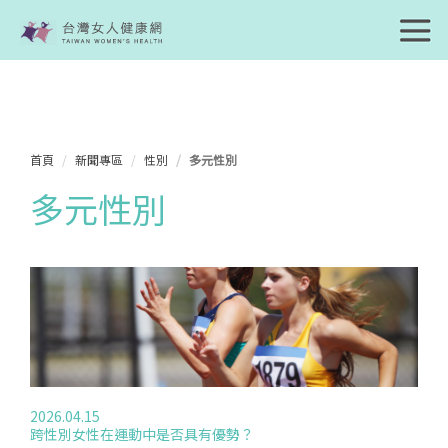
首頁
新聞專區
性別
多元性別
多元性別
2026.04.15
跨性別女性在運動中是否具有優勢？