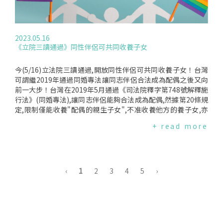
mericanProgress)LGBTQI+政策主任CaitSmith表示,這些新
飯,誰吸塵或清潔環境比較多,誰修理壞掉的東西,和誰在生病時
定義"充滿惡意,毫無科學根據".新的定義忽視間性人Gonzalez
照顧他們,也問小孩這些角色是否OK的.同時也調查照顧他們的
指出,新定義完全忽略了間性人(雙性人,Intersex).間性人是指性
其中一個人,以瞭解誰做比較多普通的家事和育兒的職責.研究發
別或生殖解剖特徵上不符合傳統男性／女性二元分類的人.在美
現,大部分學齡前的孩子相信家事主要是婦女做的.照顧者也同意
2023.05.16
國,據估計約2%的人口出生時具有雙性特徵.然而,在這份新發布
母親做大部分的家事.在兩個文化中,幾乎所有的孩子和照顧者認
《立院三讀通過》同性伴侶可共同收養子女
的指導文件中,間性人根本未被提及.Goodwin說:"間性人的存在
為這樣的家裡勞動的分配是OK的.這些想法在小孩子年幼時就形
已被記錄了數千年,這不是什麼『新現象』.這並不是總統可以說
成了.Midgette說:"6歲的小女生期待比較可能待在家中,做較多
成『某種新潮流或時尚』的東西.然而,總統的行政命令和這份指
家庭相關的工作.父母必須知覺到他們在家中如何分工,因為這些
今(5/16)立法院三讀通過,開放同性伴侶可共同收養子女！台灣
導文件所傳遞的訊息是,間性人根本是『隱形的』,甚至不存在.
決定對小孩子的將來會有影響."這些期待有外溢效應至誰的薪水
可謂繼2019年通過同婚專法讓同志伴侶合法成為配偶之後又向
這完全是詭辯."編譯來源:Reuters(2025.2.20)、HHS(2025.2.2
較多、誰被雇用,以及誰在職場中的事業是優先的.Midgette
前一大步！台灣在2019年5月通過《司法院釋字第748號解釋施
0)、CNN(2025.2.20)
說:"重要的是,不僅僅鼓勵女孩批評不公平的家事,否則不可避免
行法》(同婚專法),讓同志伴侶能夠合法成為配偶,然據第20條規
地,她們會承擔更多家庭的勞動；同時,也鼓勵男孩將來做一個多
定,限制僅能收養"配偶的親生子女",不准收養他方的養子女,亦
參與的父親和照顧者.既然小孩子已經注意到家事分配的不公平,
不能如異性配偶共同收養無血緣的孩子.事實上,在台灣,單身者
+ read more
所以應盡早鼓勵他們討論批評,協助他們想像不一樣、更公平的
不論其性傾向,皆可收養子女,而同性戀者一旦結婚就不能收養子
未來."專家指出,這個新的研究突顯了社會中一個普遍且令人憂
女,這不但不合理,更是一種歧視.如今修法將開放同性家庭可收
心的問題.俄亥俄州亞克朗大學退休心理學教授RonaldLevant
養無血緣的孩子,對婚姻平權是一大進展外,也是遲來的正義.
說:"小孩子由觀察中學習.性別角色正常化在很年幼的時候就開
始了.是改變的時候了,推動性別平等最好的方式是做示範."他建
‹
1
2
3
4
5
›
議:"父親可以接手早上的職責,協助小孩穿衣服上學,母親可以加
滿汽車的油,割草或除雪."北卡溫斯頓-塞勒姆維克森林大學心理
學教授DebrahBest說:"也應讓孩子做家事.女孩可拿垃圾出去,
男孩可洗盤子.父母和孩子也應一起討論家事,父母兩人都要參與
所有的工作,提供角色示範給孩子.""推動或促進性別取向的行