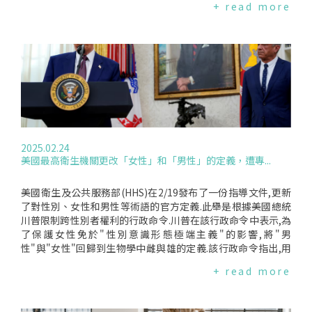
+ read more
使變性發生在青春期之前,早期胚胎中出現的非荷爾蒙效應也可
性專屬慈善組織的政策產生影響,也牽涉到女性更衣室與專屬空
相得益彰.她手臂上還戴著一台粉紅色的連續血糖監測儀.這台醫
能表現為更細微的表現差異.這些差異或許很小,但順性別女性可
間的使用.然而,在平等法的保護下跨性別女性仍享有與女性同工
療設備精準無誤,上面的藍色圓圈圖案是全球糖尿病意識的象徵.
能會認為,在精英運動項目中,這些差異意義重大,因為參賽者只
同酬的權利,在某些情況下仍依法適用女性的相關待遇.法院在88
該公司與"突破性第1型糖尿病"組織合作推出了芭比娃娃,這是
需比其他人快0.01秒就能贏得獎牌.與許多試圖規範人類行為的
頁的判決書中指出,即使"生理(biological)"一詞未出現在《平
一個倡導和研究組織,目標是找到治療糖尿病的方法.美泰兒公司
嘗試一樣,這項禁令也因人類行為的差異性而失敗.更複雜的是,
等法》中對男性或女性的定義,但這些詞語的普通含義即指向生
芭比娃娃高級副總裁兼全球負責人KristaBerger在一份聲明中
即使是順性別運動員,在那些決定他們運動表現的特質方面,也存
物特徵.如果《平等法》中"性別"未明確以生理性別為依據,提供
表示,推出一款患有第1型糖尿病的芭比娃娃是美泰兒公司"致力
在著巨大的生理差異.例如,雄激素的差異已經引發了關於禁止高
各類單一性別空間(如:庇護所、病房)將面臨實際執行上的困難.
於包容性和多元代表性"的一部分.她表示,一個有胰島素幫浦的
雄激素血症女性參賽以及強制規定激素指數標準的呼聲.這有點
法官強調,此項判決不該被視為某一方戰勝另一方的象徵,跨性別
芭比娃娃可以幫助一些孩子在玩耍時想像的故事中看到自己.數
荒謬—難道我們要禁止身材特別高挑的女性打籃球嗎？參與體
者依然受到平等法的保護.跨性別團體表達失望:仍將持續爭取平
千萬美國人患有某種形式的糖尿病.其中第1型糖尿病是一種慢
育運動對身心健康和社交關係都很重要.有時,它甚至能拯救跨性
等權益英國多地支持跨性別權益人士針對判決發起抗議行動.跨
性自體免疫疾病,會導致胰臟無法分泌胰島素或幾乎無法分泌胰
2025.02.24
別女性的生命.因此,討論其他方案—例如與奧運會同期舉行的公
性別團體ScottishTrans發表聲明表示:"我們對最高法院的判決
島素.與通常在成年期緩慢出現的第2型糖尿病不同,1型糖尿病通
美國最高衛生機關更改「女性」和「男性」的定義，遭專...
開比賽,或者基於性別以外的因素的分類—仍然至關重要.但或許
感到非常震驚,這推翻了過去20年對性別確認證書持有者法律地
常發病於兒童期或青少年期,有時可以透過運動和飲食改變在早
我們不得不承認,體育運動中的競爭環境永遠不可能真正公平.精
位的理解.我們將繼續為一個讓跨性別者能擁有隱私、尊嚴與安
期逆轉.在TikTok和Instagram上,一些患有1型糖尿病的用戶表
英運動員在許多身體和生理指標上可能都遠遠超過常人.這對我
全生活的世界努力,這是所有人應得的權利."國際特赦組織英國
達了他們對新芭比娃娃的喜悅,有些人分享了看到自己的疾病得
美國衛生及公共服務部(HHS)在2/19發布了一份指導文件,更新
們其他人公平嗎？編譯來源:TheConversation(2026.04.02)
分部執行長SachaDeshmukh表示,這一項判決很令人失望.雖然
到體現的感人貼文.來自印度果阿的AnuratiAggarwal就是其中
了對性別、女性和男性等術語的官方定義.此舉是根據美國總統
可能對跨性別者帶來不利影響,但法院也強調跨性別者依然受到
之一,她在網路上發布有關第1型糖尿病的文章.她在Instagram
川普限制跨性別者權利的行政命令.川普在該行政命令中表示,為
《平等法》保護,避免遭受歧視與騷擾.這一裁決並未改變跨性別
上寫道:"抱歉,我抑制不住激動的心情,""這真的太讓我感動了.小
了保護女性免於"性別意識形態極端主義"的影響,將"男
者在《平等法》下"性別重置"所設的保障條款,跨性別者的法律
時候痴迷芭比娃娃的我,如果看到這個,肯定會瘋掉的."糖尿病管
性"與"女性"回歸到生物學中雌與雄的定義.該行政命令指出,用
權益依然受到一定程度的保障.編譯來源:TheEpochTimes(202
理並不容易.患者必須全天候監測血糖值並注射胰島素.它還可能
流動且主觀的自我意識(性別認同)取代生物學的事實(生理性別),
+ read more
5.4.16)、theGuardian(2025.4.16)
導致併發症,包括心臟病、失明、腎臟損傷,甚至可能導致壞疽性
允許男性自我認同為女性,並獲得進入女性單一性別空間和活動
截肢.這款最新芭比娃娃隸屬於美泰兒的"時尚達人系列"(Fashio
的權利,如家暴庇護所、淋浴間,因而侵犯了女性的權益.川普政
nistas),該公司稱該系列娃娃為"最多樣化的娃娃系列".去年,美
府的立場—男性和女性是唯二的兩種性別HHS最新發布的指導