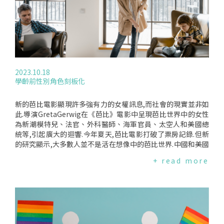
泰兒推出了盲人芭比娃娃,她拄著一根紅白相間的拐杖,拐杖尖端
文件認為"人類的性別,無論是女性還是男性,是在受孕(受精)時
是棉花糖狀的滾輪,戴著一副適合對光敏感的眼睛使用的太陽眼
從基因上決定的,在出生前即可觀察到",並定義:女性:具有產生卵
鏡.2019年推出的芭比娃娃系列包括配有輪椅和義肢的娃娃.圖片
子的生殖系統者的性別.男性:具有產生精子的生殖系統者的性別.
來源:DianeBondareff/美聯社2019年,美泰兒公司推出了一款坐
HHS女性健康副助理部長DorothyFink表示,在醫療保健領域,性
在輪椅上的芭比娃娃和一款裝有義肢的芭比娃娃.Fashionistas
別差異可能影響疾病的表現、診斷及治療方式,且女性與男性的
系列的其他娃娃包括患有唐氏症的芭比娃娃、佩戴助聽器的芭
情況可能有所不同.因此,醫學與研究需要採取針對性別的措施.其
比娃娃、禿頭芭比娃娃、患有皮膚病的芭比娃娃以及不同髮型
他推翻跨性別者權益的行政命令HHS表示,為了遵守川普的另一
2023.10.18
和體型的芭比娃娃.芭比娃娃是有史以來最成功的玩偶之一,但在
項命令,也將採取措施防止對兒童進行"化學和手術的殘害".這顯
學齡前性別角色刻板化
21世紀初,由於其他公司開始生產更加多元化和包容性的玩偶,芭
然是為了阻止性別轉換治療,也稱為"性別肯認醫療"(gender-aff
比娃娃一度飽受批評,而她的外貌卻與1959年的芭比娃娃大體相
irmingcare),包括青春期阻斷藥物、荷爾蒙,有時也包含手術
同.2010年,芭比娃娃公司就一本關於芭比娃娃和電腦的書道歉,
治療.另外,也將禁止生理男性參與女子體育運動.專家與LGBTQ
新的芭比電影顯現許多強有力的女權訊息,而社會的現實並非如
批評者認為這本書帶有性別歧視的意味.自那時起,該公司一直致
+團體批評:定義違憲且無視科學喬治城大學健康法律教授、奧
此.導演GretaGerwig在《芭比》電影中呈現芭比世界中的女性
力於重塑芭比娃娃.2023年,芭比娃娃最喜歡的顏色—當然是亮
尼爾國家和全球衛生法研究所聯合主任MicheleBratcherGood
為新潮模特兒、法官、外科醫師、海軍官員、太空人和美國總
粉色—隨著葛莉塔·葛薇(GretaGerwig)執導的電影《芭比娃
win表示,這些定義無視科學,要求發布這些定義的行政命令本身
統等,引起廣大的迴響.今年夏天,芭比電影打破了票房記錄.但新
娃》的上映而重新成為流行文化的中心,該電影在全球獲得了14
就極具問題.Goodwin表示,川普政府提出的政策,往往是違憲的,
的研究顯示,大多數人並不是活在想像中的芭比世界.中國和美國
億美元的票房收入.編譯來源:TheNewYorkTimes(2025.07.09)
甚至明顯違法,並已被多名聯邦法官駁回.這些新定義不只是"政
的父母仍然延續著舊式的性別角色,如媽媽煮飯、打掃,爸爸在外
+ read more
治修辭",而是會對醫療與科學領域產生實際影響,甚至改變醫生
面工作.小孩子很快就學到了,在年幼時就把它當作正常的.研究作
對病患的治療方式.LGBTQ+民權組織LambdaLegal的健康法
者德州農工大學助理教授AllegraMidgette說:"我們在家裏面所
律專家OmarGonzalez表示,此項指導文件"完全忽視了人類經
做的事很重要.小孩在年紀非常小的時候就注意到父母在做什麼,
驗的複雜性".Gonzalez說:"這不過是政治表演,純粹是障眼法.這
同時發展出什麼是可以的和公平的想法,最後,什麼是理想的."這
份網站公告的內容,實際上只是連結到那些我們已在法院挑戰
個研究發表在《美國國家科學院院刊》.研究人員調查了106位
過、甚至成功暫時禁制的行政命令."美國進步中心(CenterforA
中國小孩和109位美國小孩,年紀3-10歲.問小孩子誰比較頻繁煮