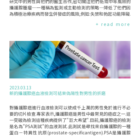
研究中的男性與他們的醫生合作,密切關注他們低或中等風險的
攝護腺腫瘤─一種稱為監測或主動檢測的策略─降低了他們因
為積極治療疾病而發生併發症的風險,例如:失禁和勃起功能障礙.
但他們死於癌症的可能性並不比接受切除攝護腺或放射治療的
+ read more
男性高.該研究的主要作者UniversityofOxford的泌尿外科教授
FreddieHamdy博士說:"好消息是,如果你被診斷出患有攝護腺
癌,不要驚慌,花點時間來決定如何處理".他補充說,該研究結果不
適用於患有高風險和高惡性攝護腺癌的男性.這些侵襲性癌症約
佔所有攝護腺癌的15%,仍然需要及時治療.治療對生存沒有影響
該試驗追踪了1999年至2009年間在英國被診斷患有攝護腺癌的
1,600多名男性.當時他們的癌症都沒有轉移到身體的其他部位.
為了衡量和比較每種治療的有效性,當他們加入時,這些人被隨機
分配到三組之一:積極監測或使用定期做PSA測試、放射療法或
手術切除攝護腺.經過15年的追踪,無論分配何種治療,因攝護腺
2023.03.13
癌死亡率都很低.到2020年,少於3%的人死於攝護腺癌(45名男
新的攝護腺癌血液檢測可結束偽陽性對男性的折磨
性).三組之間的攝護腺癌死亡率沒有顯著差異:主動監測組3.
1%、放射治療組2.9%、攝護腺切除術組2.2%.一種通常風險較
低的常見癌症在台灣,根據2019年衛生福利部癌症登記報告,攝
對攝護腺癌進行血液檢測可以使成千上萬的男性免於進行不必
護腺癌是男性10大癌症發生率為第5位；死亡率的排名於男性為
要的切片檢查.專家表示,攝護腺癌是男性中最常見的癌症之一.這
第7位.大多數攝護腺癌生長非常緩慢.局限於攝護腺的腫瘤通常
一突破為檢測這種疾病提供了"巨大希望".目前,攝護腺癌的檢測
至少需要10年才能引起明顯的症狀.這項已經進行了二十多年的
是名為"PSA測試"的血液測試.此測試是尋找來自攝護腺的一種
研究證實了在此期間許多醫生和研究人員已經意識到的事情:大
蛋白－特異性抗原(prostate-specificantigen).PSA是攝護腺
多數攝護腺癌是通過PSA的血液測試發現,而對男性一生都不會
中的一個抗原,沒錯,但並沒有攝護腺癌的特異性.在其他組織和