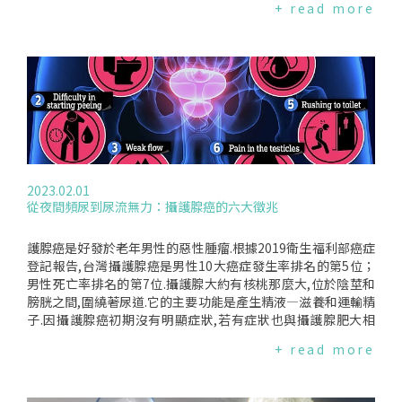
+ read more
造成傷害,且多不需要治療.當更少的治療是更好的護理…據估
體液中也可以檢測到它.所以,檢測的偽陽性高.新的血液檢測新檢
計,多達84%通過常規篩檢發現的攝護腺癌男性並沒有從癌症檢
測的原理是從血液中找到來自攝護腺癌的腫瘤細胞.一個跨國研
測中獲益,因為他們在死於此癌症之前已經因為其他的原因死亡.
究團隊的研究人員在210名有疑似癌症跡象的男性身上進行了試
其他研究估計,每5名被診斷患有攝護腺癌的男性中就有1到2人
驗,比如攝護腺肥大或泌尿系統症狀.這些人中有三分之一後來被
接受了過度治療.攝護腺癌過度治療的危害已得到充分證明,併發
發現患有攝護腺癌,而三分之二的人患有良性攝護腺疾病.此項新
症包括:失禁、勃起功能障礙、性能力喪失及焦慮和抑鬱.此研究
的檢測在疑似攝護腺癌的男性中發現的陽性病例準確度達91%.
帶來的重要訊息JohnsHopkinsUniversity泌尿學和腫瘤學教
對於沒有攝護腺癌的男性,它的偽陽性結果是"零".因此,可以讓
授BruceTrock博士說:"當對男性進行仔細評估他們的風險時,你
數千人免於因為錯誤的PSA結果而進行的痛苦、不必要的切片
可以延遲或避免治療,而不會錯過治愈大部分患者的機會."然而,
檢查或MRI掃描.英國攝護腺癌的專家SimonGrieveson說:"近年
對於其他人來說,這項研究增加了越來越多的證據,顯示追蹤監測
來,血液中癌細胞的檢測顯示出巨大的潛力,英國攝護腺癌和Mov
2023.02.01
攝護腺癌通常是正確的做法.研究者UniversityofBristol的Dr.Je
ember正在聯合資助一項研究,研究這是否也有助於確定患有攝
從夜間頻尿到尿流無力：攝護腺癌的六大徵兆
nnyDonovan說:"我們希望臨床醫生會做的是使用我們在這些
護腺癌的男性的最佳治療方法.癌症仍局限於攝護腺.""這些結果
論文中產生的這些數據並與男性分享,以便新診斷出患有局部性
顯示出巨大的希望,並表明有可能首先使用該測試來檢測癌
攝護腺癌的男性能夠真正評估這些得失利弊".該研究的結果於M
症."上個月,一項結合PSA檢查和尋找血液中免疫細胞變化的血
護腺癌是好發於老年男性的惡性腫瘤.根據2019衛生福利部癌症
arch11,2023在義大利米蘭舉行的歐洲泌尿外科協會年會上公
液測試發現,在對147名男性進行測試時,陽性結果的準確率為9
登記報告,台灣攝護腺癌是男性10大癌症發生率排名的第5位；
佈.兩項關於這些數據的研究也發表在《新英格蘭醫學雜誌》和
3%.科學家們對下一代更準確的血液測試感到興奮,它或許可以
男性死亡率排名的第7位.攝護腺大約有核桃那麼大,位於陰莖和
配套雜誌《新英格蘭醫學雜誌證據》上.編譯來源:NEJM(2023.0
用來篩檢健康男性的癌症早期跡象.該研究發表在《癌症醫學》
膀胱之間,圍繞著尿道.它的主要功能是產生精液—滋養和運輸精
3.11)、CNN(2023.03.13)、MedpageToday(2023.03.11)
上.編譯來源:DailyMail(2023.02.27)
子.因攝護腺癌初期沒有明顯症狀,若有症狀也與攝護腺肥大相
似,容易被忽略,導致確診攝護腺癌時,已為晚期且合併骨轉移的
+ read more
機率偏高.因此,早期發現,可以早期治療,10年存活率可達95%.可
能的症狀患有早期前列腺癌的男性通常不會出現任何症狀—除
非癌症生長在尿道旁邊.尿道壓力會影響您的排尿方式.雖然男性