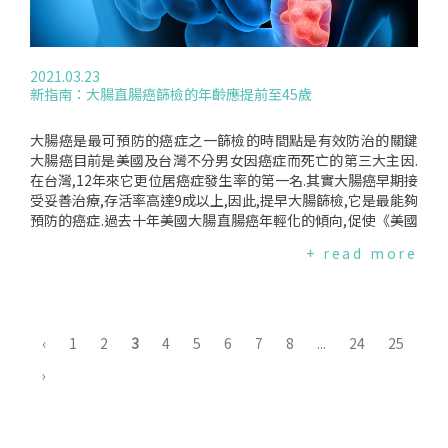
測試,有時還進行活組織檢查,以監測癌症的進展並避免對無害癌
巴癌.2019年,因為有引發罕見癌症(BIA-ALCL)的疑慮,FDA要求
症進行不必要的治療.攝護腺癌通常需要睾丸激素才能生長,因此
乳房植入物製造廠Allergan將特定幾款"絨毛面乳房植入物"下
一些男性接受激素治療以降低激素水平,以減緩癌症的生長.正在
架.遵循FDA這項要求,Allergan宣佈將於全球停售"BIOCELL絨
接受激素治療的伯勒爾先生說:“它剝奪了我的睾丸激素,所以我
毛面乳房植入物",包含鹽水袋和矽膠材質.編譯來源:REUTERS
2021.03.23
的鬍鬚沒有正常生長,我很累,而且我開始潮熱了.”有些人會切
(2022.09.09)
新指南：大腸直腸癌篩檢的年齡應提前至45歲
除攝護腺,有些人會接受放射治療.編譯來源:dailymail(2023.01.
30)
大腸癌是最可預防的癌症之一篩檢的時間點是有效防治的關鍵
大腸癌目前是美國及台灣不分男女因癌症而死亡的第三大主因.
在台灣,12年來它更位居癌症發生率的第一名.其實大腸癌早期接
受妥善治療,存活率高達9成以上,因此,提早大腸篩檢,它是最能夠
預防的癌症.過去十年美國大腸直腸癌年輕化的傾向,促使《美國
胃腸科學會》更新其指南.上次的發佈在2009年.新指南發表在網
+ read more
上的《美國胃腸科期刊》,指出對有一般風險的人,篩檢應該在45
歲就開始.過去的建議是50歲.明尼蘇達大學醫學院A.Shaukat醫
師表示:"40歳以上的人的風險比我們知道的更高.今天45歲的人
和10年前50歳的風險一樣."在台灣,國民健康署運用菸品健康福
利捐,補助50-74歲民眾每2年1次定量免疫法糞便潛血檢查.目前
‹
1
2
3
4
5
6
7
8
...
24
25
大腸癌的發生似有年輕化的現象,政府應檢視是否也要降低的篩
›
檢年齡.自2009年後,大腸直腸癌的篩檢改進了許多.目前有七種
不同的篩檢方式,從兩個步驟如糞便潛血測試、糞便DNA測試、
電腦掃描大腸,到一個步驟的大腸鏡診斷.在美國,雖然有多種篩
檢的方法,公共衛生措施也鼓勵篩檢,美國民衆將近1/3仍未篩檢,