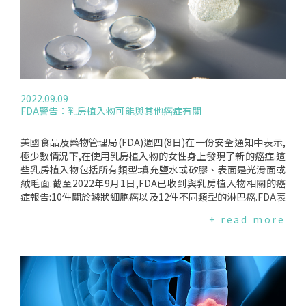
排尿方式的變化更有可能是因為攝護腺肥大,對尿道施加壓力而
引起的,而不是癌症,但英國攝護腺癌協會表示,無論如何有下列
症狀要注意癌症的可能,都要去看醫生.一、更頻繁地或在夜間小
便.二、需要衝上廁所.三、開始小便可能很困難.四、要用力排空
膀胱、排空膀胱需要很長時間、或者尿流不暢.五、睪丸會疼痛.
六、精液或尿液中的血液也可能是腫瘤變大的跡象,因為它可能
會壓迫血管,導致血管阻塞、發炎或破裂.然而,這種症狀很少見,
2022.09.09
精液或尿液中的血液通常並不意味著癌症.另外,英國攝護腺癌協
FDA警告：乳房植入物可能與其他癌症有關
會還指出,如果癌症突破攝護腺或擴散到身體的其他部位,可能會
導致不同的症狀.這些可能包括背痛、臀部疼痛或骨盆疼痛—這
可能是癌症擴散到骨骼時引起的.可能還會有勃起持久的問題、
美國食品及藥物管理局(FDA)週四(8日)在一份安全通知中表示,
不明原因的體重減輕或疲勞.要不要做攝護腺癌篩查？去年10月,
極少數情況下,在使用乳房植入物的女性身上發現了新的癌症.這
密歇根大學的研究人員表示,廣泛篩檢有助於更早地發現攝護腺
些乳房植入物包括所有類型:填充鹽水或矽膠、表面是光滑面或
癌,從而為男性提供更好的生存機會.他們的研究使用攝護腺特異
絨毛面.截至2022年9月1日,FDA已收到與乳房植入物相關的癌
性抗原(PSA)血液檢測對男性進行篩檢,結果發現晚期診斷病例
症報告:10件關於鱗狀細胞癌以及12件不同類型的淋巴癌.FDA表
減少了11%.然而,醫生們普遍認為該測試不夠準確,無法用於篩
示,新的淋巴癌病例與之前報導的間變性大細胞淋巴癌(BIA-ALC
+ read more
檢.英國健康照護署NHS說:"PSA測試不可靠,在沒有癌症存在的
L)不同.這些罕見的癌症發生在乳房植入物周圍的疤痕組織中,其
情況下可能會誤測攝護腺癌."由於缺乏對攝護腺癌的準確檢測,
發病率和風險因素尚不清楚.目前,FDA並沒有足夠的訊息來說明
醫生很難區分侵襲性和不太嚴重的腫瘤.這使得很難決定治療.有
乳房植入物是否會導致這些癌症,或者某些植入物是否比其他植
不同的方法來關注攝護腺癌的進展,這些方法稱為"觀察等
入物有更高的風險.去年,美國FDA在乳房植入物的包裝貼上了所
待"和"主動監測".前者通常被推薦給老年男性,並涉及延遲治療
謂的"黑盒標籤",警告植入物與許多慢性疾病有關,包括自身免疫
以查看癌症是否進展.雖然主動監測是定期進行MRI掃描、PSA
性疾病、關節疼痛、精神錯亂、肌肉酸痛和慢性疲勞等,以及淋