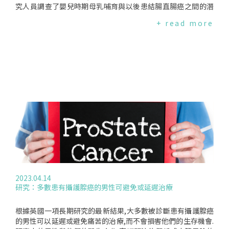
究人員調查了嬰兒時期母乳哺育與以後患結腸直腸癌之間的潛
在關聯.該團隊評估了護士健康研究和護士健康研究II收集的15
+ read more
8,696名27-93歲女性數據.研究發現,嬰兒時期接受母乳哺育會
導致日後罹患結腸直腸癌的風險增加23%.在一組出生於1947年
至1964年間年輕女護士的分析顯示,母乳哺育與50歲之前患高風
險結直腸腺瘤,以及55歲之前患結腸直腸癌的風險增加有關.這需
要進一步的研究來了解潛在的機制.影響然而,這些發現不應阻礙
母乳哺育,因為母乳哺育為母親和嬰兒提供了許多好處.相反地,
這項研究強調需要更多的研究來瞭解母乳哺育與結腸直腸癌風
險之間關聯的生理機制,包括微生物組或其他途徑的作用以及潛
在降低風險干預措施的制定.該論文發表在《臨床胃腸病學和肝
病學》編譯來源:EurekAlert!(2023.09.06)、AGA(2023.05)
2023.04.14
研究：多數患有攝護腺癌的男性可避免或延遲治療
根據英國一項長期研究的最新結果,大多數被診斷患有攝護腺癌
的男性可以延遲或避免痛苦的治療,而不會損害他們的生存機會.