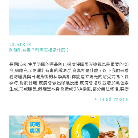
A)的化學性去角質產品,但若使用這類成分,務必要搭配防曬.根
風險幾乎毫無認知."為何髮品在高溫下危險研究團隊特別指出,
據美國食品藥物管理局(FDA)核准的指引,只要市售產品明確標
洗髮精、護膚乳液、髮膠、護髮油、髮蠟與噴霧等產品,本身就
示化學去角質成分濃度,這類產品即被認為是安全的.但這項規範
含有揮發性化學物質.高溫不僅釋放出一團化學雲霧,還會促使產
不適用於美容沙龍所進行的高強度化學換膚療程.應避免的保養
品發生化學反應,進一步生成新的顆粒,使原本安全的物質產生危
產品網紅們常試圖用新潮的保養概念吸引注意,但皮膚科醫師希
險化合物.髮品中常見的環戊矽氧烷(D5siloxane)會在高溫下大
望這些潮流能退場.Asempa醫師指出其中一個流行例子:牛脂(又
量釋放.這種物質能讓頭髮更光滑有光澤,但被歐洲化學品管理局
稱牛油、牛脂膏)."我希望你把牛脂留給牛就好,"她說.光療美容
(ECHA)列為"高度持久、高度生物累積"化學品.動物實驗顯示,
2025.08.18
儀同樣極受歡迎,但也同樣被誇大.皮膚科醫師表示,這些產品在
它可能傷害呼吸道、肝臟與神經系統.研究人員在先前研究就發
防曬乳有毒？科學真相是什麼？
某些情況下可能有用,具體效果取決於使用的光色與強度.Suozzi
現熱處理會釋放大量環戊矽氧烷,最新實驗更證實問題嚴重.新研
醫師說,研究顯示紅光美容儀可能對膠原蛋白生成有些許幫助,
究揭露更嚴重的結果在最新研究中,受試者攜帶自己的護髮產品
但"它不會讓你的皮膚出現戲劇性的改變.而且若要見效,你得非
與造型熱工具,進入特別設計的實驗室進行測試.受試者依照日常
長期以來,使用防曬的產品防止過度曝曬陽光被視為是重要的.如
常頻繁地使用,一週至少要用好幾次,才有可能出現任何效果—如
方式處理四撮頭髮.隨後,專門的監測儀器測量一小時內空氣中的
今,網路充斥防曬乳有毒的說法.究竟真相是什麼？以下我們來看
果有的話."價格昂貴的保養品不一定比較有效紅光美容儀、蝸牛
揮發性顆粒濃度.結果顯示,熱處理不僅釋放環戊矽氧烷,還會產
看防曬乳與日曬背後的科學真相.你能建立陽光的耐受力嗎？夏
黏液(據稱能保濕)以及其他產品都可能價格不菲.但不要被價格
生新的揮發性有毒顆粒.檢測顯示,每立方厘米空氣可出現1萬至1
季時,對於日曬,皮膚會做出保護反應.皮膚會增厚並增加黑色素
迷惑.EmoryUniversity醫學院皮膚科教授JordanLim醫師表
0萬顆奈米顆粒的爆發性濃度.研究也指出,髮膠、護髮霜與造型
生成,形成曬黑.但曬黑本身會造成DNA損傷,部分無法修復,突變
示:"價格不等於效果,也不等於更好的結果,許多你在6美元面霜
凝膠等耐熱型的免沖洗產品排放量特別高.研究結論與建議這篇
會累積並可能致癌.童年日曬是日後罹患皮膚癌的關鍵時期.建議
+ read more
中看到的成分,同樣也出現在20美元面霜裡,甚至出現在名人使用
發表於《環境科學與技術》的研究指出,髮品熱處理是顯著且被
在陽光可能傷害皮膚時使用防曬乳,而在紫外線指數低於3時可
的那瓶300美元面霜裡."編譯來源:TheSeattleTimes(2025.09.
低估的奈米顆粒污染來源.為了避免吸入奈米顆粒的潛在危害,研
不必使用.防曬乳是如何運作的？防曬乳含防曬劑,可吸收紫外
15)
究團隊建議:*最好完全避免使用這類產品與熱造型.*如果無法避
線,減少到達皮膚的UV量.主要有兩類:無機防曬劑(如氧化鋅、二
免,應盡量降低使用頻率,並確保空間保持良好通風.*即使不使用
氧化鈦)與有機防曬劑(含碳化合物).許多產品會同時使用兩種成
加熱工具,通風也能有效降低揮發性化學物質的暴露.編譯來源:D
分以提升防護.為什麼會有人擔心？2019年美國FDA研究發現,使
ailyMail(2025.08.26)、EnvironmentalScienceandTechnolo
用防曬乳後血液中檢測到有機防曬劑阿伏苯宗(avobenzone)、