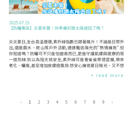
gy(2025.08.04)
羥苯甲酮(oxybenzone)、奧克立林(octocrylene)與依莰舒(ec
amsule),濃度超過FDA要求進行特定毒性測試的門檻.一名美國
醫生分享研究並提醒家長注意.但作者強調這並不意味著應停止
使用防曬乳.FDA呼籲進一步研究,因為該研究在"最大使用條
2025.07.15
件"下進行,也就是大量塗抹防曬乳.現實中人們塗抹量僅約其十
【防曬專區】炎夏來襲！你準備好跟太陽過招了嗎？
分之一,足以讓多數成分濃度低於門檻.紫外線防曬劑可能如何造
成危害？無機防曬劑不易進入血液,但可能經游泳沖刷進入水域,
影響環境.有機防曬劑如羥苯甲酮(oxybenzone)屬於內分泌干
炎炎夏日,全台高溫連連,紫外線指數也跟著飆升！不論是日常外
擾物,會模仿荷爾蒙.一些研究發現,尿液中羥苯甲酮濃度較高者,
出,還是戲水、爬山等戶外活動,通通難逃陽光的"熱情擁抱".但
精子品質較差,生育力下降,受孕時間更長.不過,日常使用劑量是
你知道嗎？防曬可不只是怕變黑而已,更是守護肌膚與健康的第
否會造成危害仍不明確.防曬乳會被重新配方嗎？各國監管機構
一道防線.別以為陰天就安全,紫外線可是會偷偷穿透雲層,帶來
正要求更多有機防曬劑的資料.英國計劃2026年將全身用防曬乳
老化、曬傷,甚至增加皮膚癌風險.想安心擁抱夏日陽光、又不想
中羥苯甲酮(oxybenzone)濃度上限由6%降至2.2%,臉部與手
留下後悔的"吻痕"？本專區一次帶你掌握防曬的基礎知識與實
+ read more
部用產品及護唇膏仍可達6%.澳洲已建議重新配方並加強對三
用全攻略,讓你聰明防曬,健康一夏！防曬四大基本功！1.防曬是
種化學成分(含羥苯甲酮)的安全措施.美國FDA審查仍在進行.防
在防什麼？防曬是在防太陽裡的紫外線UVA及UVB對皮膚的傷
曬乳會致癌或造成維生素缺乏嗎？有說法稱防曬乳會致癌,但專
害.UVA會造成肌膚老化及皮膚癌,UVB會造成曬黑、曬傷及皺紋.
家指出"完全沒有證據".皮膚癌是由紫外線引起的特定突變所致.
*了解更多:UVA和UVB有什麼區別？2.怎樣才能完整防曬？*物
有人擔心維生素D缺乏,但研究顯示防曬乳對維生素D生成影響很
理性防曬:陽傘、衣帽及盡量避免正午前後紫外線強烈時外出等.
‹
1
2
3
4
5
6
7
8
9
›
小,因為產生所需的日曬量遠低於造成曬傷的劑量.但陽光不是很
*化學性防曬:防曬乳、防曬噴霧等.兩者搭配使用的防曬效果更
健康嗎？部分醫生認為,對皮膚癌的擔憂掩蓋了陽光的其他健康
好.3.防曬乳上寫的SPF、PA是什麼？*SPF是防止皮膚被UVB曬
益處.初步研究顯示,日曬較多者心臟病、高血壓、自體免疫疾病
黑、曬傷的係數,而在市面常見的數值有SPF15、30及50+等,指
甚至某些癌症風險較低.專家補充:"享受陽光,但不要曬傷.可限制
的是延長被曬傷時間的倍數.係數越大代表防曬效果越長,也就是
曝曬時間、選擇時段,或利用陰涼處、衣物、防曬乳保護自己.而
需要補擦防曬乳的間隔時間越長.*PA是防止皮膚被UVA傷害的指