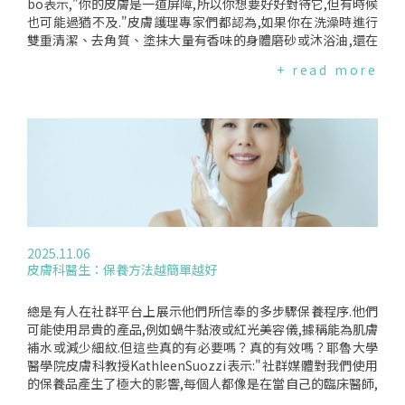
載"本產品含有維生素A.使用前請考慮每日使用總量."然,目前市
bo表示,"你的皮膚是一道屏障,所以你想要好好對待它,但有時候
面上仍不乏標榜高效能,濃度高達3%的A醇產品,這些產品將按
也可能過猶不及."皮膚護理專家們都認為,如果你在洗澡時進行
規定,於116年9月30日以前製造或輸入,得於原標示之保存期限
雙重清潔、去角質、塗抹大量有香味的身體磨砂或沐浴油,還在
內繼續販賣,售完即下架.相較於歐盟的規定,台灣寬鬆許多.忽視
水裡待很久,那你很可能做得太多了.他們表示,每天一次使用溫
+ read more
國人的健康風險,而讓不合格的產品繼續進口且賣完,讓國人使
水、低過敏性的清潔產品洗澡(最好是無香料的),之後再塗抹乳
用,恐有圖利廠商之嫌.編譯來源:DailyMail(2025.09.04)
液或潤膚油,就已經足夠.皮膚科醫師的淋浴指南:洗乾淨,不過度
以下是皮膚科醫師提供的指南,教你如何在不過度的情況下把身
體洗乾淨:注意時間與水溫.洗澡時間過長或水溫過高,會洗掉皮膚
所需的天然油脂.結果就是:皮膚會變得乾燥和敏感.選對肥皂.皮
膚科醫師建議選擇適合敏感肌膚的產品,並避免使用抗菌肥皂,因
為它們可能造成乾燥.(不過他們也指出,對於患有化膿性汗腺炎
的人來說,抗菌肥皂可能是有益的.這是一種會在皮膚上引發膿腫
和癤子的自體免疫疾病.)別被網紅影響,雙重清潔並非必要.醫師
表示,沒有必要先用油性清潔產品分解彩妝和多餘油脂,再用水性
2025.11.06
清潔產品洗掉殘留物,更不需要把這套流程用在全身.University
皮膚科醫生：保養方法越簡單越好
ofPittsburgh皮膚科助理教授OlgaBunimovich表示,"人們經
常過度使用肥皂,但你根本不應該把肥皂用在全身."她建議,只在
皮膚皺摺處和私密部位使用肥皂清洗就好.塗抹潤膚油保濕.Neg
總是有人在社群平台上展示他們所信奉的多步驟保養程序.他們
benebo表示,洗完澡後皮膚仍然微濕時,塗抹潤膚油可以鎖住水
可能使用昂貴的產品,例如蝸牛黏液或紅光美容儀,據稱能為肌膚
分,幫助皮膚保濕.但請記住:潤膚油本身是封閉劑,而不是保濕劑.
補水或減少細紋.但這些真的有必要嗎？真的有效嗎？耶魯大學
不要過度去角質.使用身體磨砂膏或絲瓜絡去除老廢角質對皮膚
醫學院皮膚科教授KathleenSuozzi表示:"社群媒體對我們使用
有好處,但不適合每天進行,特別是如果你有乾性肌膚、痘痘或濕
的保養品產生了極大的影響,每個人都像是在當自己的臨床醫師,
疹.含有乳酸或果酸的產品,是較溫和的去角質方式,但也不需要
試著自行診斷膚質並嘗試各種保養方式,而最主要的問題是,保養