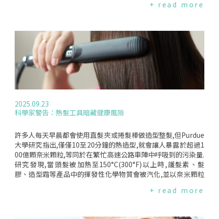
+ read more
經常使用.洗澡也要保護環境最後,在善待皮膚的同時,也請多想
程序變得太過複雜了."一些皮膚科醫師指出,許多在網路上爆紅
想環境.根據美國環境保護署(U.S.EnvironmentalProtectionA
的保養產品其實沒有必要,即使有些產品使用起來感覺不錯,有的
gency)的資料,美國室內用水中有將近17%發生在淋浴.縮短洗
雖無大害,但也有些可能引發比原本更多的問題.臉部肌膚需要額
澡時間對地球有益,而且一場足以清潔身體的溫水淋浴,在多數情
外保護臉部的皮膚比身體其他部位更薄,因而需要比其他地方更
況下就已經夠了.編譯來源:HealthDay(2025.12.13)
溫和的保養方式.此外,每個人的膚質也不同:適合油性肌膚的清潔
用品,未必能讓乾性肌膚感到滿意.皮膚科醫師表示,保養程序應
從三樣東西開始—溫和的潔面產品、能滋潤臉部的保濕霜,以及
至少SPF30的防曬乳.太多產品會刺激敏感肌膚,也可能造成重複
使用,因為許多產品含有相同成分.在任何情況下,防曬都是關鍵.
貝勒醫學院"色膚診所"主任OyetewaAsempa表示:"事實上,人
2025.09.23
們來找我諮詢的九成臉部肌膚問題,都是因為紫外線而惡化的.例
科學家警告：熱髮工具暗藏健康風險
如:皺紋、發炎後的深色色素沉澱,以及痘疤形成的暗斑,都會因
陽光照射而惡化."A醇(RETINOL)與去角質產品市面上的A醇乳
霜與化學去角質產品,常以"延緩老化"為訴求銷售.其中一些確實
許多人每天早晨都會使用直髮夾或捲髮棒做造型整髮,但Purdue
獲得皮膚科醫師推薦,但也有例外.隨著年齡增長,皮膚製造膠原
大學研究指出,僅僅10至20分鐘的熱造型,就會讓人暴露於超過1
蛋白的速度會變慢,而膠原蛋白正是讓肌膚彈性飽滿的關鍵.這會
00億顆奈米顆粒,等同於在繁忙高速公路車陣中呼吸到的污染量.
導致皺紋的產生.皮膚科醫師指出,類維生素A酸與A醇乳霜能有
研究發現,當頭髮被加熱至150°C(300°F)以上時,護髮素、髮
所幫助,但建議不要在30歲以前使用,因為過早使用可能造成皮膚
膠、造型霜等產品中的揮發性化學物質會被汽化,並以奈米顆粒
刺激等問題.暗沉與死皮細胞堆積也是常見的保養困擾.去角質
的形式釋放到空氣中.這些顆粒會直接進入呼吸道,沉積在肺部最
+ read more
(去除死皮)能改善這些狀況.但皮膚科醫師建議避免使用含有顆
深、最脆弱的區域,可能造成呼吸道壓力、肺部發炎,甚至認知功
粒、鹽或糖等"物理性"去角質產品,因為這些會直接摩擦並損傷
能下降.首席研究員NusratJung博士表示:"這確實相當令人擔憂.
脆弱的臉部肌膚.相對地,可以選擇含有果酸(AHA)或水楊酸(BH
過去並沒有類似研究,因此公眾對日常美髮習慣可能帶來的健康