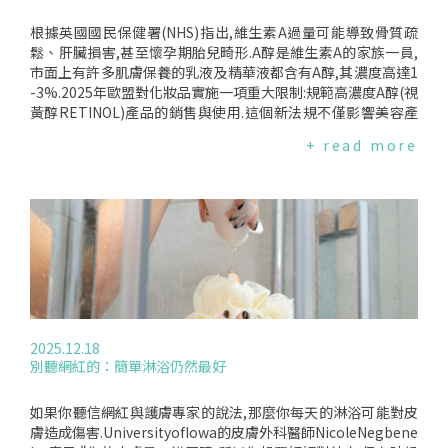
根據英國國民保健署(NHS)指出,維生素A過量可能導致骨質疏
鬆、肝臟損害,甚至懷孕期胎兒畸形.A醇是維生素A的家族一員,
市面上有許多肌膚保養的乳液及精華液都含有A醇,其濃度高達1
-3%.2025年歐盟對化妝品實施一項重大限制:規範高濃度A醇(視
黃醇RETINOL)產品的銷售與使用.這個新法規不僅影響美容產
業的配方與市場,也對消費者的日常護膚選擇帶來直接改變.A醇:
+ read more
抗老明星成分被設限A醇作為高濃度維生素A衍生物,能加速細胞
更新,已被科學證實能改善皺紋、暗沉與色斑.然而,歐盟將自202
5年11月1日起,限制化妝品中A醇的使用濃度:*臉部與手部的免
沖洗或可沖洗產品:最高濃度0.3%*身體乳液:最高濃度0.05%任
何超標的新產品不得上市,現有產品則必須在2027年5月前全面
下架.這項規定源於歐盟消費者安全科學委員會(SCCS)的評估.專
家認為A醇在化妝品中安全,但若消費者同時透過食物、保健品
攝入大量維生素A,可能導致總量超過上限.為避免風險,新規要求
所有含A醇產品標示:"含維生素A,使用前請考慮每日攝取總
量."專家指出,歐盟傾向採取"預防性"原則,對於動物研究已顯示
2025.12.18
潛在風險的成分,先行限制或禁用；相較之下,美國FDA採"觀
別聽網紅的：簡單淋浴仍然最好
望"態度,通常要等到問題出現才採取行動.台灣呢？在台灣,衛生
福利部於2025年11月公告修正"化妝品成分使用限制表",並自1
16年10月1日生效.其中針對A醇(Retinol)跟進歐盟,限制用於身
如果你聽信網紅與護膚專家的說法,那麼你每天的淋浴可能對皮
體產品添加量不得高於0.05%,其他產品則為0.3%,同時應刊
膚造成傷害.UniversityofIowa的皮膚外科醫師NicoleNegbene