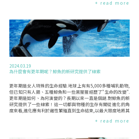
+ read more
下降."更年期也會導致女性身體發生變化,增加心血管疾病的風
健康,有必要加強對中老年女性在運動領域的研究.研究人員對六
險,例如高血壓、高膽固醇和腹部脂肪儲存增加,而這通常並不是
份體育和運動科學期刊的研究進行了分析,在5261項研究中,女
女性本身的過錯.這項研究強調,僅使用史達汀類藥物不足以幫助
性僅佔參與者總數34%,專門針對女性的研究僅佔6%,其中對中
降低女性心血管疾病的風險.我們需要為女性提供工具和知識來
老年女性的研究更是稀少.根據統計數據,中老年女性僅佔研究參
掌控自己的健康,並向醫生尋求幫助,以保護她們免受未來心臟病
與者總數的9%,而對老年女性的研究僅占其中的16%.研究人員
的困擾.編譯來源:DailyMail(2024.04.02)、ACC(2024.04.02)
強調,許多現有的相關研究存在著不足之處.例如,在描述更年期
狀態時術語不一致、將更年期前/中/後的女性混合在一起研究,
且沒有說明其他影響因子,例如是否使用荷爾蒙替代療法等,這些
問題影響了中老年女性研究的使用和影響力.就像在體育和運動
科學領域的研究中,"典型的70公斤男性"被當成所有男性的代表
2024.03.19
一樣,在以女性為對象的研究中,似乎將年齡在18歲至40歲間,有
為什麼會有更年期呢？鯨魚的新研究提供了線索
自然月經週期的女性視為所有女性的代表.為了改善在研究中性
別失衡的情況,這份研究提出了幾項優先事項:探討更年期前後對
參與運動、鍛煉和身體活動的影響；研究運動和飲食改變在管
更年期是女人特殊的生命經驗.地球上有有5,000多種哺乳動物,
理症狀、改善健康和幸福感方面的作用,特別是在更年期及之
但已知只有人類、五種鯨魚和一些黑猩猩經歷了"生命的改變".
後；以及更年期後和荷爾蒙替代療法對運動表現和訓練反應的
更年期是如何、為何演變的？長期以來一直是個謎.對鯨魚的新
影響.研究人員呼籲,體育和運動科學研究領域應採取積極行動,
研究提供了一些線索！這一切都與物種的生存有關從進化的角
消弭對中老年女性的數據和知識落差,才能更好地支持對女性和
度來看,進化應有利於雌性繁殖直到生命結束,以最大限度地將其
女性運動員.編譯來源:EurekAlert(2024.2.6)、BritishJournalo
基因傳遞給後代.對於大多數物種來說,繁殖期後的生命很難解釋.
+ read more
fSportsMedicine2024;58:180-181.
克羅夫特說:"那麼,為什麼人類和齒鯨會進化出更年期？這項新
的研究顯示,更年期是由雌性進化而來的,它們延長了總壽命,但
並沒有同時進化出更長的生殖期."事實證明,五種經歷更年期的