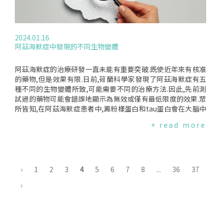
灣,根據"2013-2016年國民營養健康狀況變遷調查",50歲以上民
眾中12%的女性有骨質疏鬆,男性則為6.2%,且隨著年齡增加而
增加,並在65歲開始驟增.研究如何進行然而,我們並不清楚患有
骨質疏鬆的人是否比未罹患者有更高的憂鬱症風險.為了評估骨
2024.01.16
質疏鬆症患者罹患憂鬱症的風險是否較高,作者使用了2005-200
阿茲海默症中發現的不同生物變體
6年、2007-2008年、2009-2010年、2013-2014年和2017-20
20年美國國家健康營養調查(NHANES)的數據.骨質疏鬆症的診
斷是透過雙能量X光吸光式測定儀,測量髖部股骨頸的密度.憂鬱
阿茲海默症的治療研發一直未能有重要突破.既使近年來有核准
症則透過健康問卷進行評估.結果顯示,與沒有罹患骨質疏鬆症者
的藥物,但是效果有限.日前,荷蘭科學家發現了阿茲海默症有五
相比,骨質疏鬆症患者出現憂鬱症狀的可能性高出1.73倍,出現可
種不同的生物變體所致,可能需要不同的治療方法.因此,先前測
能憂鬱症的可能性高出1.91倍.這項研究的結果強調需要在臨床
試過的藥物可能會錯誤地顯示為無效或僅有最低限度的效果.眾
和初級衛生保健中評估骨質疏鬆症患者的心理健康狀況.編譯來
所皆知,在阿茲海默症患者中,澱粉樣蛋白和tau蛋白會在大腦中
源:ClinicalAdvisor(2024.1.19)、PublicHealth.(2024.1)
聚集.科學家發現,除了這些團塊之外,其他生理過程,例如發炎和
+ read more
神經細胞生長也有關係.利用新技術,研究人員BettyTijms和Pie
terJelleVisser檢查了419名阿茲海默症患者腦脊髓液中的1058
種蛋白質.他們發現該組中有五種生物變體的亞型.亞型1、是與
神經元增生性相關的澱粉樣蛋白增生；2、先天免疫激活亞型；
3、RNA失調的亞型；4、脈絡叢功能障礙的亞型和5、血腦屏
‹
1
2
3
4
5
6
7
8
...
36
37
障損傷的亞型.這項發現對於藥物研究具有重要意義.這意味著一
›
種藥物只能對阿茲海默症的一種變體起作用.例如,抑制澱粉樣蛋
白產生的藥物可能對澱粉樣蛋白產生增加的變異體有效,但對澱
粉樣蛋白產生減少的變異可能有害.也有可能攜帶一種變異的患
者出現副作用的風險較高,而攜帶其他變異的患者出現副作用的