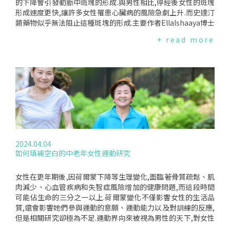
正確不過了.運動除了能保持健康體重,更能對抗隨年齡增長而帶
的下降會引發動脈中斑塊的形成.與男性相比,停經後女性的斑塊
來的肌肉流失.專家建議每週有兩天的肌肉強化訓練以及150分
形成速度更快,讓許多女性罹患心臟病的風險急劇上升.而史達汀
鐘中等強度的體力活動.Christmas博士說,她經常被問到最好的
類藥物似乎無法阻止這種斑塊的形成.主要作者EllaIshaaya博士
運動類型是什麼,她的回答都是一樣的:"你會去做的運動！",例
說:"停經後,女性的雌激素大大降低,並且睪固酮激素含量增加.這
+ read more
如:走路、瑜珈、騎自行車、健行、網球、游泳、階梯有氧、爵
會影響你的身體儲存脂肪的方式、儲存脂肪的位置以及處理脂
士舞、排舞、拳擊、舉重等.重點是要有意識、找到你喜歡的、
肪的方式；它甚至會影響您的血液凝固方式.所有這些都會增加
做得來的,帶上朋友,並且經常去參加.3.節制或完全避免酒精酒精
心臟病的風險."研究強調,識別女性心臟病風險早期預警訊號的
除了給予多餘的熱量還可能干擾睡眠、加重或誘發抑鬱症狀,並
重要性,以及採取不同治療方法的必要性.心臟病傳統上被認為是
經常降低人們的自制力.大多數人在飲酒時往往會吃更多東西,而
男性疾病,儘管在台灣女性死於心臟病的可能性是婦癌的三倍.男
且通常不是更多的蔬菜.4.聽從睡眠之神的召喚研究顯示,睡眠不
女冠狀動脈鈣化情況比較研究人員對579名已服用史達汀類藥物
足與體重增加有關.睡眠不足的人通常會吃更多的零食,並放縱自
以幫助控制膽固醇的停經後女性進行了研究.他們接受了冠狀動
己去吃應該避免的高熱量食物.5.照顧自己愛自己！更年期是生
脈鈣化掃描(CAC),以測量心臟動脈中脂肪、鈣和其他與心臟病
命的自然過程,雖然可能伴隨著體重增加等令人困擾的變化,但不
相關物質的堆積情況.兩次掃描相隔一年,CAC指數越高,心臟病發
要讓它澆熄生活的快樂.有意識地定期運動並堅持健康的生活方
作或其他心臟事件的風險就越大.加州Harbour-UCLA醫學中心
2024.04.04
式很重要,然而,同樣重要的是建立自我照顧的空間.對某些人來
的研究人員一開始將參與者分為三組,CAC等級分別為1-99、10
如何填補空白的中老年女性運動研究
說,更年期可能令人害怕,騰出時間做一些能帶來快樂與平靜的事
0-399和400或更高.在第一次和第二次心臟掃描之間,CAC為1-9
情對健康和幸福很重要.Christmas博士補充說,在進入更年期,
9的女性平均上升了8個點,是同等男性中4個點的兩倍.同樣,CAC
悲傷、煩躁、焦慮和生活動力下降非常常見的.可以諮詢心理健
得分中等的女性平均提高了31分,幾乎是男性16分的兩倍.根據
女性在更年期後,因荷爾蒙下降等生理變化,面臨著骨質疏鬆、肌
康專家,在某些情況下,醫療介入可能也會有所幫助,特別是如果
美國心臟學會年度科學會議上發表的研究結果,具有最高基線的
肉減少、心血管疾病和失智症風險增加的健康問題,而這段時間
有抑鬱症症狀並導致暴食或缺乏運動時.更多相關閱讀研究顯示,
性別之間沒有顯著差異.研究結果表明,與男性相比,停經後女性
可能佔生命的三分之一以上.荷爾蒙變化不僅影響女性的生活品
女性停經後心臟健康狀況迅速下降更年期不會體重增加,但是......
的斑塊形成速度更快,這表明許多女性罹患心臟病的風險急劇上
質,還會影響她們參與運動的意願、運動能力以及對訓練的反應,
有點複雜當我們年紀越大我是否需要多吃蛋白質？編譯來源:CN
升.英國心臟基金會的VijayKunadian教授說:"更年期會增加心臟
但是相關研究卻極為不足.運動界向來被視為男性的天下,對女性
NNEWS(2024.3.10)
病和其他心血管疾病的風險,因為它會導致可保護心臟的雌激素
的相關討論也少之又少.最近一項英國研究提出,為了女性的整體