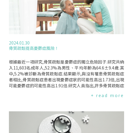
雌性齒鯨—短鰭領航鯨、偽虎鯨、虎鯨、獨角鯨和白鯨—比其
他體型相似的雌性鯨魚(如抹香鯨)壽命長約40年.透過在不延長
繁殖年限的情況下延長壽命,她們有更多的時間來幫助她們的子
孫,而不會增加她們與女兒競爭生育和養育子女的"重疊"期.同一
時間.當同一群體中的母親和女兒試圖同時繁殖時,就有可能發生
資源衝突,因為她們都想優先為自己的後代分配資源.如果雌性繁
殖時間更長,這種情況會加劇.如果雌性停止繁殖,就會最大限度
2024.01.30
地減少這種衝突.研究人員表示,他們的研究現顯示,鯨魚和人類
骨質疏鬆提高憂鬱症風險！
儘管相差9,000萬年的演化史,但它們的生活史卻非常相似,而且
都是獨立進化的.UniversityofExeter鯨魚研究中心執行董事Da
rrenCroft教授說:"更年期的演變和漫長的後生殖壽命只能在非
根據最近一項研究,骨質疏鬆是憂鬱症的獨立危險因子.研究共納
常特殊的情況下發生.""首先,一個物種必須有一種社會結構,在
入11,603名成年人,52.3%為男性、平均年齡為64.6±9.4歲.其
這種結構中,雌性一生都與後代和孫輩密切接觸.""其次,女性必
中,5.2%被診斷為骨質疏鬆症.結果顯示,與沒有罹患骨質疏鬆症
須有機會以提高家庭生存機會的方式提供幫助.例如,眾所周知,
者相比,骨質疏鬆症患者出現憂鬱症狀的可能性高出1.73倍,出現
雌性齒鯨會分享食物,並在食物短缺時利用它們的知識指導群體
可能憂鬱症的可能性高出1.91倍.研究人員指出,許多骨質疏鬆症
尋找食物.""我們的研究提供證據顯示,更年期是透過延長女性壽
患者會因為害怕跌倒或骨折而避免中等至劇烈的體力活動.然而,
+ read more
命超過其生育年齡而演變的,而不是透過縮短生育壽命來實現
缺乏體力活動、慢性疼痛和骨折風險會大大限制老年人的社交
的."此研究發表在3月13日的《自然》雜誌.編譯來源:Reuters(2
活動,使他們面臨心理健康問題的風險,有必要評估和照顧患有骨
024.03.14)、HealthDay(2024.03.14)、EurekAlert!(2024.03.1
質疏鬆症的老年人的心理健康,以改善他們的生活品質並減輕疾
3)、Nature(2024.03.13)
病負擔.全球骨質疏鬆盛行率正在上升.根據美國疾病管制與預防
中心的數據,50歲以上成年人的骨質疏鬆症年齡調整盛行率為1
2.5%,其中女性比男性更受影響,女性為19.6%,男性為4.4%.在台