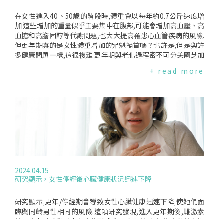
在女性進入40、50歲的階段時,體重會以每年約0.7公斤速度增
加.這些增加的重量似乎主要集中在腹部,可能會增加高血壓、高
血糖和高膽固醇等代謝問題,也大大提高罹患心血管疾病的風險.
但更年期真的是女性體重增加的罪魁禍首嗎？也許是,但是與許
多健康問題一樣,這很複雜.更年期與老化過程密不可分美國芝加
哥大學醫學中心更年期計畫主任MonicaChristmas博士表示,討
+ read more
論更年期的體重增加很難排除和老化有關,尤其是因為年紀漸長,
久坐等生活方式的改變,人們不再像過去那麼活躍.另外,至少還
有一個因素會讓女性隨著年齡增長而增加體重,就是隨著年齡的
增長新陳代謝會變慢.2021年一項研究發現,在20歲到60歲之間,
新陳代謝保持相當穩定,但隨後開始下降.但這絕不是令人絕望的
情況,Christmas博士說:"體重增加不會發生在每個人身上,那些
非常活躍、非常注意運動、非常有意識地選擇營養食物的人,可
能只有很小的變化."那麼,我們可以做些什麼來減緩中年發胖？C
hristmas博士給出了五項建議.1.你的身體你的聖殿你要像對待
銀行帳戶一樣地對待飲食:仔細考慮選擇吃進身體的東西以及如
2024.04.15
何消耗卡路里.如果食物可以在自動販賣機中保存多年仍被認為
研究顯示，女性停經後心臟健康狀況迅速下降
是新鮮的,就不要食用.不要吃太多肉、吃真正的食物,也不要吃
太多.堅持植物性飲食,多吃抗發炎食物(如地中海飲食),避免食用
含有鈉、糖和反式脂肪的高度加工食品,這是能給自己的最好禮
研究顯示,更年/停經期會導致女性心臟健康迅速下降,使她們面
物.2.讓運動融入生活在中高齡階段,"用進廢退"這句至理名言再
臨與同齡男性相同的風險.這項研究發現,進入更年期後,雌激素